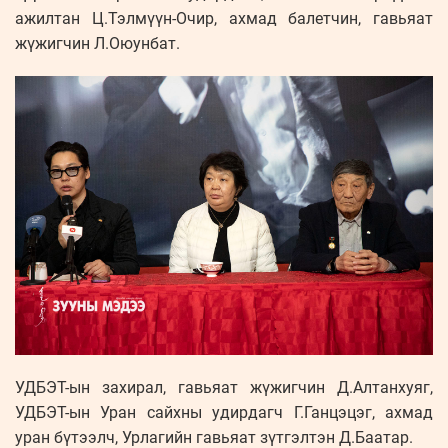
ажилтан Ц.Тэлмүүн-Очир, ахмад балетчин, гавьяат
жүжигчин Л.Оюунбат.
УДБЭТ-ын захирал, гавьяат жүжигчин Д.Алтанхуяг,
УДБЭТ-ын Уран сайхны удирдагч Г.Ганцэцэг, ахмад
уран бүтээлч, Урлагийн гавьяат зүтгэлтэн Д.Баатар.