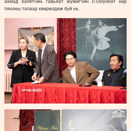
ахмад балетчин, гавьяат жүжигчин Л.Оюунбат нар
пянзны талаар хөөрөлдөж буй нь.