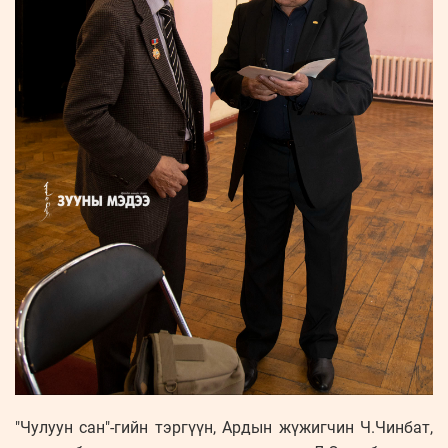
"Чулуун сан"-гийн тэргүүн, Ардын жүжигчин Ч.Чинбат,