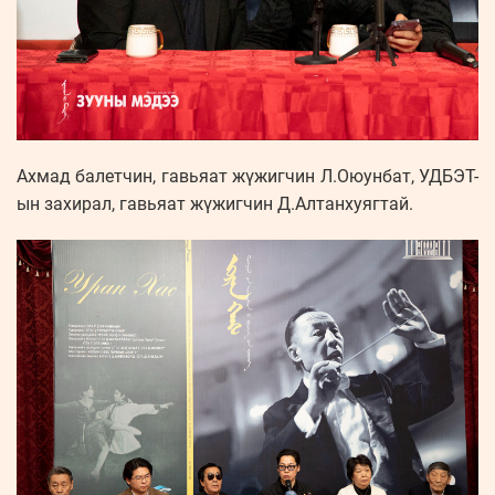
Ахмад балетчин, гавьяат жүжигчин Л.Оюунбат, УДБЭТ-
ын захирал, гавьяат жүжигчин Д.Алтанхуягтай.