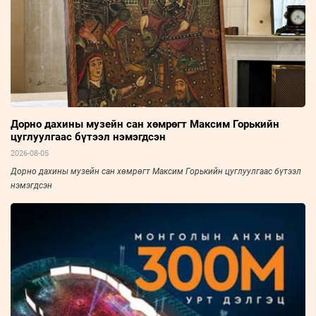
Дорно дахины музейн сан хөмрөгт Максим Горькийн
цуглуулгаас бүтээл нэмэгдсэн
2026-08-05
Дорно дахины музейн сан хөмрөгт Максим Горькийн цуглуулгаас бүтээл
нэмэгдсэн