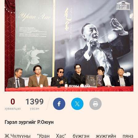
ҮНДЭСНИЙ
ВИДЕО
Бизнес
ФОТО
МЭДЭЭЛЛИЙН
хөгжил
ZUUNII
ТӨВ
Leaderships
УРЛАГ
MEDEE
forum
Бүртгүүлэх
WEEKLY
Нэвтрэх
0
1399
хуваалцах
үзсэн
Гэрэл зургийг Р.Оюун
Ж.Чулууны "Уран Хас" бүжгэн жүжгийн пянз