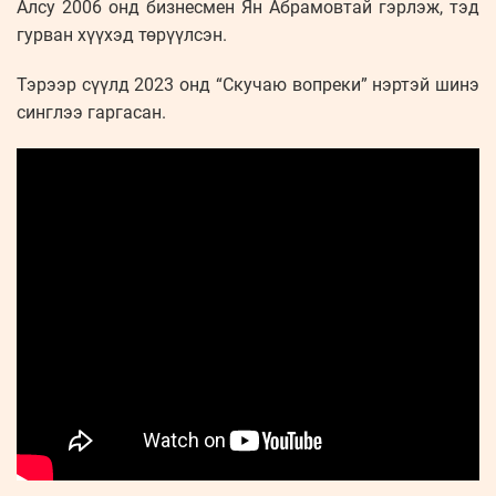
Алсу 2006 онд бизнесмен Ян Абрамовтай гэрлэж, тэд
гурван хүүхэд төрүүлсэн.
Тэрээр сүүлд 2023 онд “Скучаю вопреки” нэртэй шинэ
синглээ гаргасан.