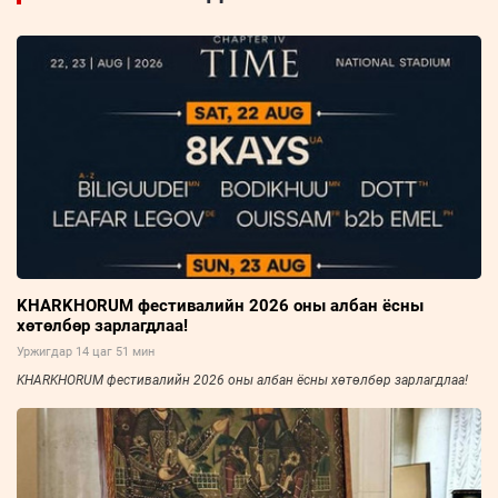
KHARKHORUM фестивалийн 2026 оны албан ёсны
хөтөлбөр зарлагдлаа!
Уржигдар 14 цаг 51 мин
KHARKHORUM фестивалийн 2026 оны албан ёсны хөтөлбөр зарлагдлаа!