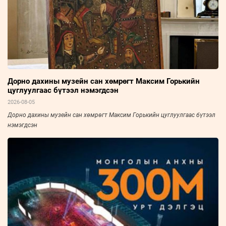
Дорно дахины музейн сан хөмрөгт Максим Горькийн
цуглуулгаас бүтээл нэмэгдсэн
2026-08-05
Дорно дахины музейн сан хөмрөгт Максим Горькийн цуглуулгаас бүтээл
нэмэгдсэн