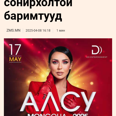
сонирхолтой
ҮНДЭСНИЙ
ВИДЕО
Бизнес
ФОТО
МЭДЭЭЛЛИЙН
хөгжил
баримтууд
ZUUNII
ТӨВ
Leaderships
УРЛАГ
MEDEE
forum
Бүртгүүлэх
WEEKLY
Нэвтрэх
ZMS.MN
2025-04-08 16:18
1 мин