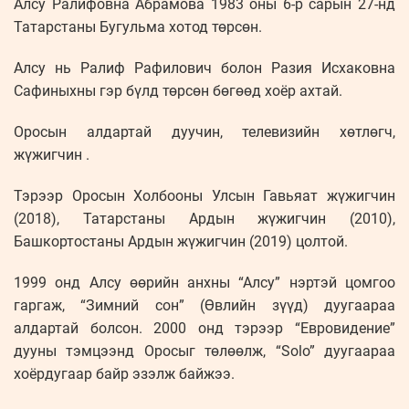
Алсу Ралифовна Абрамова 1983 оны 6-р сарын 27-нд
Татарстаны Бугульма хотод төрсөн.
Алсу нь Ралиф Рафилович болон Разия Исхаковна
Сафиныхны гэр бүлд төрсөн бөгөөд хоёр ахтай.
Оросын алдартай дуучин, телевизийн хөтлөгч,
жүжигчин .
Тэрээр Оросын Холбооны Улсын Гавьяат жүжигчин
(2018), Татарстаны Ардын жүжигчин (2010),
Башкортостаны Ардын жүжигчин (2019) цолтой.
1999 онд Алсу өөрийн анхны “Алсу” нэртэй цомгоо
гаргаж, “Зимний сон” (Өвлийн зүүд) дуугаараа
алдартай болсон. 2000 онд тэрээр “Евровидение”
дууны тэмцээнд Оросыг төлөөлж, “Solo” дуугаараа
хоёрдугаар байр эзэлж байжээ.