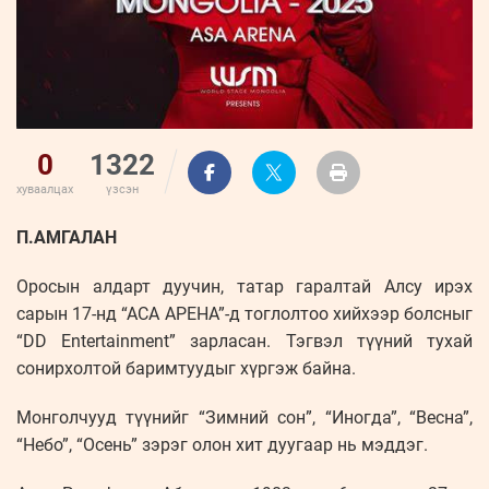
0
1322
хуваалцах
үзсэн
П.АМГАЛАН
Оросын алдарт дуучин, татар гаралтай Алсу ирэх
сарын 17-нд “АСА АРЕНА”-д тоглолтоо хийхээр болсныг
“DD Entertainment” зарласан. Тэгвэл түүний тухай
сонирхолтой баримтуудыг хүргэж байна.
Монголчууд түүнийг “Зимний сон”, “Иногда”, “Весна”,
“Небо”, “Осень” зэрэг олон хит дуугаар нь мэддэг.