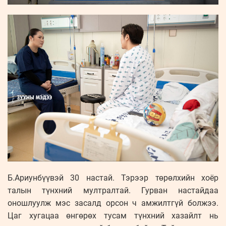
Б.Ариунбүүвэй 30 настай. Тэрээр төрөлхийн хоёр
талын түнхний мултралтай. Гурван настайдаа
оношлуулж мэс засалд орсон ч амжилтгүй болжээ.
Цаг хугацаа өнгөрөх тусам түнхний хазайлт нь