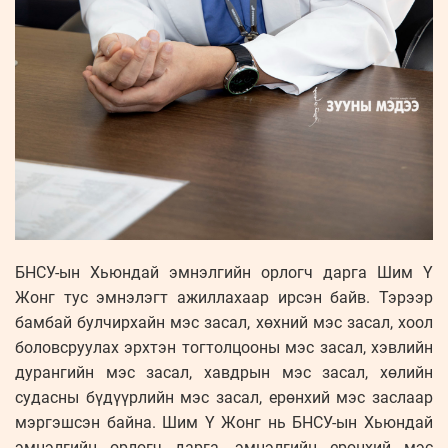
БНСУ-ын Хьюндай эмнэлгийн орлогч дарга Шим Ү
Жонг тус эмнэлэгт ажиллахаар ирсэн байв. Тэрээр
бамбай булчирхайн мэс засал, хөхний мэс засал, хоол
боловсруулах эрхтэн тогтолцооны мэс засал, хэвлийн
дурангийн мэс засал, хавдрын мэс засал, хөлийн
судасны бүдүүрлийн мэс засал, ерөнхий мэс заслаар
мэргэшсэн байна. Шим Ү Жонг нь БНСУ-ын Хьюндай
эмнэлгийн орлогч дарга, эмнэлгийн ерөнхий мэс