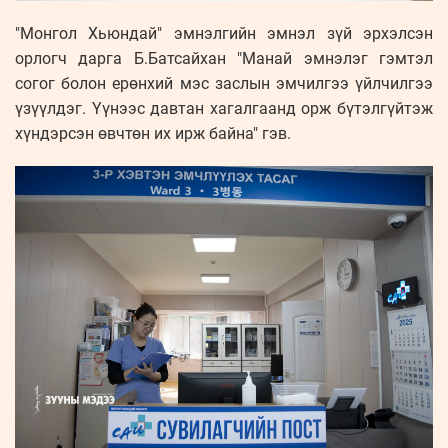
"Монгол Хьюндай" эмнэлгийн эмнэл зүй эрхэлсэн
орлогч дарга Б.Батсайхан "Манай эмнэлэг гэмтэл
согог болон ерөнхий мэс заслын эмчилгээ үйлчилгээ
үзүүлдэг. Үүнээс давтан хагалгаанд орж бүтэлгүйтэж
хүндэрсэн өвчтөн их ирж байна" гэв.