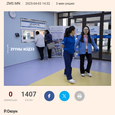
ҮНДЭСНИЙ
ВИДЕО
ZMS.MN
Бизнес
2025-04-03 14:32
3 мин унших
ФОТО
МЭДЭЭЛЛИЙН
хөгжил
ZUUNII
ТӨВ
Leaderships
УРЛАГ
MEDEE
forum
Бүртгүүлэх
WEEKLY
Нэвтрэх
0
1407
хуваалцах
үзсэн
Р.Оюун