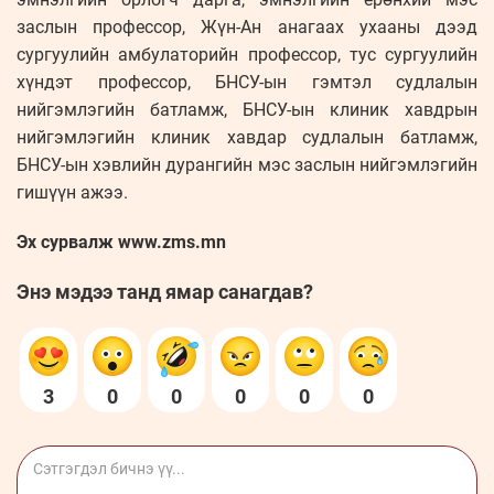
заслын профессор, Жүн-Ан анагаах ухааны дээд
сургуулийн амбулаторийн профессор, тус сургуулийн
хүндэт профессор, БНСУ-ын гэмтэл судлалын
нийгэмлэгийн батламж, БНСУ-ын клиник хавдрын
нийгэмлэгийн клиник хавдар судлалын батламж,
БНСУ-ын хэвлийн дурангийн мэс заслын нийгэмлэгийн
гишүүн ажээ.
Эх сурвалж www.zms.mn
Энэ мэдээ танд ямар санагдав?
3
0
0
0
0
0