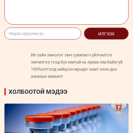
ИЛГЭЭХ
Их сайн эмнэлэг эмч сувилагч үйлчилгээ
эмчилгээ гээд бүх юмтай нь яриах юм байхгүй
100%сэтгэлд нийцсэн мундаг хамт олон доо
ажилын амжилт
ХОЛБООТОЙ МЭДЭЭ