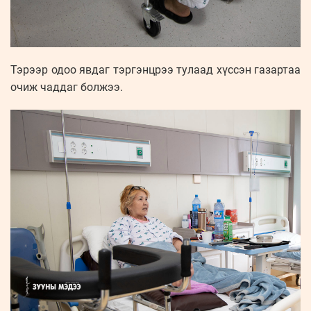
Тэрээр одоо явдаг тэргэнцрээ тулаад хүссэн газартаа
очиж чаддаг болжээ.