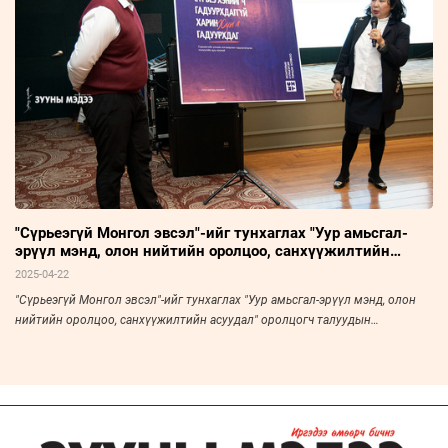
"Сүрьеэгүй Монгол эвсэл"-ийг тунхаглах "Уур амьсгал-
эрүүл мэнд, олон нийтийн оролцоо, санхүүжилтийн
асуудал" оролцогч талуудын хэлэлцүүлэг боллоо
2025-04-22
"Сүрьеэгүй Монгол эвсэл"-ийг тунхаглах "Уур амьсгал-эрүүл мэнд, олон
нийтийн оролцоо, санхүүжилтийн асуудал" оролцогч талуудын
хэлэлцүүлэг боллоо