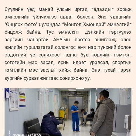
Сүүлийн үед манай улсын иргэд гадаадыг зорьж
эмнэлгийн үйлчилгээ авдаг болсон. Энэ удаагийн
"Онцлох фото" буландаа “Монгол Хьюндай" эмнэлгийг
онцолж байна. Тус эмнэлэгт дэлхийн тэргүүлэх
зэргийн чанартай АНУ-ын протез ашиглаж, олон
жилийн туршлагатай солонгос эмч нар түнхний болон
өвдөгний үе солихоос гадна бүх төрлийн гэмтэл,
согогийн мэс засал, ясны идээт үрэвсэл, спортын
гэмтлийн мэс заслыг хийж байна.
Энэ тухай гэрэл
зургийн сурвалжилгаас сонирхоно уу.