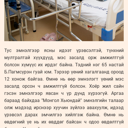
Тус эмнэлгээр ясны идээт үрэвсэлтэй, түнхний
мултралтай хүүхдүүд, мэс засалд орж амжилтгүй
болсон хүмүүс их ирдэг байна. Тэдний нэг 65 настай
Б.Пагмсүрэн гуай юм. Тэрээр үений хагалгаанд ороод
12 хонож байгаа. Өмнө нь өөр эмнэлэгт үений мэс
засалд орсон ч амжилтгүй болсон. Хоёр жил сайн
гэсэн эмнэлгээр явсан ч үр дүнд хүрээгүй. Аргаа
бараад байхдаа "Монгол Хьюндай" эмнэлгийн талаар
олж мэдээд ирснээр хуучин зүйлээ авахуулж, идээд
үрэвсэл дарах эмчилгээ хийлгэж байна. Өмнө нь
өвдөгний үе нь их өвддөг байсан ч одоо өвдөлтгүй