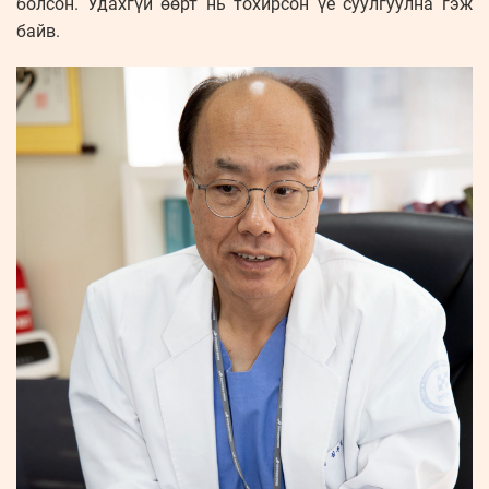
болсон. Удахгүй өөрт нь тохирсон үе суулгуулна гэж
байв.