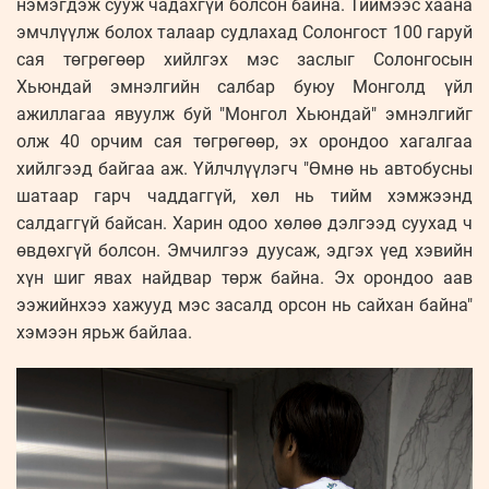
нэмэгдэж сууж чадахгүй болсон байна. Тиймээс хаана
эмчлүүлж болох талаар судлахад Солонгост 100 гаруй
сая төгрөгөөр хийлгэх мэс заслыг Солонгосын
Хьюндай эмнэлгийн салбар буюу Монголд үйл
ажиллагаа явуулж буй "Монгол Хьюндай" эмнэлгийг
олж 40 орчим сая төгрөгөөр, эх орондоо хагалгаа
хийлгээд байгаа аж. Үйлчлүүлэгч "Өмнө нь автобусны
шатаар гарч чаддаггүй, хөл нь тийм хэмжээнд
салдаггүй байсан. Харин одоо хөлөө дэлгээд суухад ч
өвдөхгүй болсон. Эмчилгээ дуусаж, эдгэх үед хэвийн
хүн шиг явах найдвар төрж байна. Эх орондоо аав
ээжийнхээ хажууд мэс засалд орсон нь сайхан байна"
хэмээн ярьж байлаа.