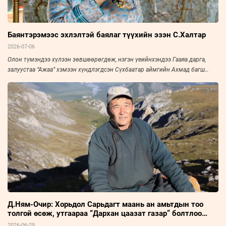
Баянтэрэмээс эхлэлтэй баялаг түүхийн эзэн С.Халтар
2026-07-06
Олон түмэндээ хүлээн зөвшөөрөгдөж, нэгэн үеийнхэндээ Гааяа дарга,
залуустаа “Ажаа” хэмээн хүндлэгдсэн Сүхбаатар аймгийн Ахмад багш
нарын холбооны тэргүүн, Үйлчилгээний гавьяат ажилтан С.Халтарыг
“Зууны мэдээ” сонин “Амьдралын тойрог” буландаа урьж, ярилцлаа. Эрч
хүч дүүрэн амьдарсан эрхэм хүний ярианаас улс, орны нийгэм, эдийн
засаг, улс төрийн амьдралын нэгэн үе ихэд тодхон харагдана.
Д.Ням-Очир: Хорьдол Сарьдагт маань ан амьтдын тоо
толгой өсөж, утгаараа “Дархан цаазат газар” болтлоо
хөгжсөнд сэтгэл бахдаж явдаг
2026-06-29