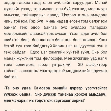
алдар гавьяа гээд олон зүйлсийг харуулдаг. Манай
жүжгийг үзээд танхимаас гарч буй үзэгчид маань урт
амьсгаа, тайвшралыг аваад “Нээрээ л энэ амьдрал
чинь гоё юм. Гэр бүл минь надад өгсөн том бэлэг юм
байна" гэж одоо байгаа бүх зүйлдээ талархах
мэдрэмжийг аваасай гэж хүссэн. Үхэл гэдэг зүйл бол
шийтгэл биш, бас шагнал биш, энэ бол тавилан. Үхэх
ёстой хүн гэж байдаггүй.Харин цаг нь дууссан хүн л
гэж байдаг. Одоо цаг хамгийн хүчтэй зүйл. Энэ бол
манай жүжгийн том философи. Мөн жүжгийн үед нэг ч
тайз солигдож, гэрэл унтрахгүй. 3D эффектээр
тайзаа зассан нь үзэгчдэд гоё мэдрэмжийг төрүүлж
байгаа.
-Та энэ удаа Самсара эмчийн дүрээр үзэгчтэйгээ
уулзаж байна. Энэ дүрээр тайзнаа хэрхэн амьдарч,
мөн чанарыг нь тодотгож гаргахыг зорив?