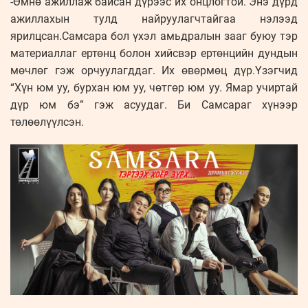
-Өмнө ажиллаж байсан дүрээс их онцлогтой. Энэ дүрд
ажиллахын тулд найруулагчтайгаа нэлээд
ярилцсан.Самсара бол үхэл амьдралын зааг буюу тэр
материаллаг ертөнц болон хийсвэр ертөнцийн дундын
мөчлөг гэж орчуулагддаг. Их өвөрмөц дүр.Үзэгчид
“Хүн юм уу, бурхан юм уу, чөтгөр юм уу. Ямар учиртай
дүр юм бэ” гэж асуудаг. Би Самсараг хүнээр
төлөөлүүлсэн.