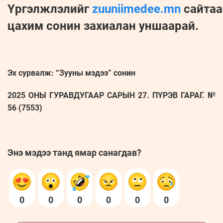
Үргэлжлэлийг
zuuniimedee.mn
сайтаа
цахим сонин захиалан уншаарай.
Эх сурвалж: “Зууны мэдээ” сонин
2025 ОНЫ ГУРАВДУГААР САРЫН 27. ПҮРЭВ ГАРАГ. №
56 (7553)
Энэ мэдээ танд ямар санагдав?
0
0
0
0
0
0