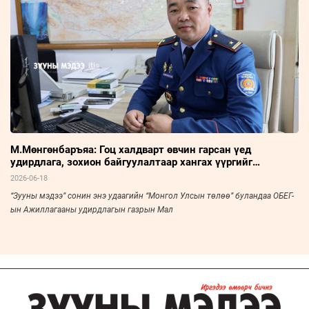
М.Мөнгөнбаръяа: Гоц халдварт өвчин гарсан үед
удирдлага, зохион байгуулалтаар хангах үүргийг
хэрэгжүүлдэг
2026-06-18
“Зууны мэдээ” сонин энэ удаагийн “Монгол Улсын төлөө” буландаа ОБЕГ-
ын Ажиллагааны удирдлагын газрын Мал