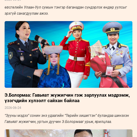
өвсгөлийн Улаан-Уул сумын тэнгэр баганадан сүндэрлэх өндөр уулсыг
эрхгүй санагдуулам ажээ.
Э.Болормаа: Гавьяат жүжигчин гэж зарлуулах мэдрэмж,
үзэгчдийн хүлээлт сайхан байлаа
2026-06-24
“Зууны мэдээ” сонин энэ удаагийн “Төрийн хишигтэн” буландаа шинэхэн
Гавьяат жүжигчин, уртын дуучин Э.Болормааг урьж, ярилцлаа.