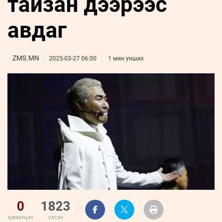
тайзан дээрээс
ҮНДЭСНИЙ
ВИДЕО
Бизнес
ФОТО
МЭДЭЭЛЛИЙН
хөгжил
авдаг
ZUUNII
ТӨВ
Leaderships
УРЛАГ
MEDEE
forum
Бүртгүүлэх
WEEKLY
Нэвтрэх
ZMS.MN
2025-03-27 06:00
1 мин унших
0
1823
хуваалцах
үзсэн