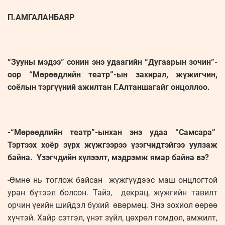
П.АМГАЛАНБАЯР
“Зууны мэдээ” сонин энэ удаагийн “Дугаарын зочин”-
оор “Мөрөөдлийн театр”-ын захирал, жүжигчин,
соёлын тэргүүний ажилтан Г.Алтаншагайг онцоллоо.
-“Мөрөөдлийн театр”-ынхан энэ удаа “Самсара”
Тэртээх хоёр зүрх жүжгээрээ үзэгчидтэйгээ уулзаж
байна. Үзэгчдийн хүлээлт, мэдрэмж ямар байна вэ?
-Өмнө нь тоглож байсан жүжгүүдээс маш онцлогтой
уран бүтээл болсон. Тайз, декрац, жүжгийн тавилт
орчин үеийн шийдэл бүхий өвөрмөц. Энэ зохиол өөрөө
хүчтэй. Хайр сэтгэл, үнэт зүйл, цөхрөл гомдол, амжилт,