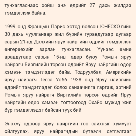
тунхагласнаас хойш энэ өдрийг 27 дахь жилдээ
тэмдэглэж байна.
1999 онд Францын Парис хотод болсон ЮНЕСКО-гийн
30 дахь чуулганаар жил бүрийн гуравдугаар дугаар
сарын 21-нд Дэлхийн яруу найргийн өдрийг тэмдэглэн
өнгөрөөхийг зарлан тунхагласан. Үүнээс өмнө
аравдугаар сарын 15-ны өдөр буюу Ромын яруу
найрагч Виргилийн төрсөн өдрийг Яруу найргийн өдөр
хэмээн тэмдэглэдэг байв. Тодруулбал, Америкийн
яруу найрагч Тесса Уэбб 1938 онд Яруу найргийн
өдрийг тэмдэглэдэг болох санаачилга гаргаж, эртний
Ромын яруу найрагч Виргилийн төрсөн өдрийг Яруу
найргийн өдөр хэмээн тогтоогоод Охайо мужид жил
бүр тэмдэглэдэг байсан түүх бий.
Энэхүү өдрөөр яруу найргийн гоо сайхныг хүмүүст
ойлгуулах, яруу найрагчдын бүтээлч сэтгэлгээг