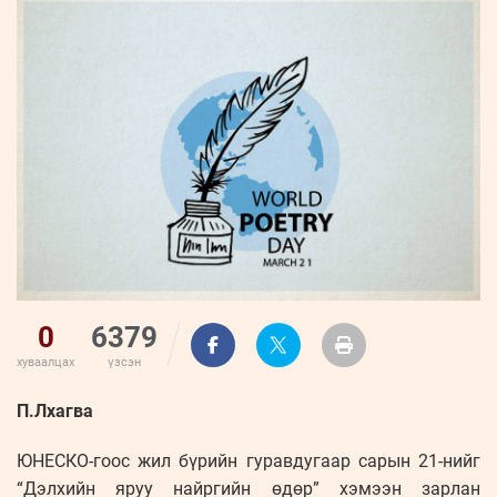
ҮНДЭСНИЙ
ВИДЕО
Бизнес
ФОТО
МЭДЭЭЛЛИЙН
хөгжил
ZUUNII
ТӨВ
Leaderships
УРЛАГ
MEDEE
forum
Бүртгүүлэх
WEEKLY
Нэвтрэх
0
6379
хуваалцах
үзсэн
П.Лхагва
ЮНЕСКО-гоос жил бүрийн гуравдугаар сарын 21-нийг
“Дэлхийн яруу найргийн өдөр” хэмээн зарлан