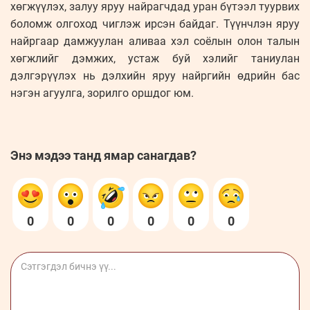
хөгжүүлэх, залуу яруу найрагчдад уран бүтээл туурвих
боломж олгоход чиглэж ирсэн байдаг. Түүнчлэн яруу
найргаар дамжуулан аливаа хэл соёлын олон талын
хөгжлийг дэмжих, устаж буй хэлийг таниулан
дэлгэрүүлэх нь дэлхийн яруу найргийн өдрийн бас
нэгэн агуулга, зорилго оршдог юм.
Энэ мэдээ танд ямар санагдав?
0
0
0
0
0
0