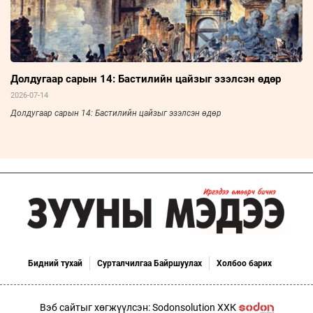
Долдугаар сарын 14: Бастилийн цайзыг эзэлсэн өдөр
2026-07-14
Долдугаар сарын 14: Бастилийн цайзыг эзэлсэн өдөр
Бидний тухай
Сурталчилгаа Байршуулах
Холбоо барих
Вэб сайтыг хөгжүүлсэн: Sodonsolution ХХК