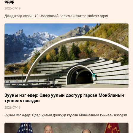
өдөр
2026-07-19
Долдугаар сарын 19: Москвагийн олимп нээлтээ хийсэн өдөр
Зууны нэг өдөр: Өдөр уулын доогуур гарсан Монбланын
туннель нээгдэв
2026-07-16
Зууны нэг өдөр: Өдөр уулын доогуур гарсан Монбланын туннель нээгдэв