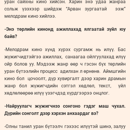
уран сайхны кино хийсэн. Харин энэ удаа жанраа
сольж үзэхээр шийдэж “Арван зургаатай ээж”
мелодрам кино хийлээ.
-Энэ төрлийн кинонд ажиллахад ялгаатай зүйл юу
байв?
-Мелодрам кино хүнд хүрэх сургамж нь илүү. Бас
жүжигчидтэйгээ ажиллах, санаагаа ойлгуулахад илүү
ойр болов уу. Мэдээж жанр өөр ч гэсэн бүх төрлийн
уран бүтээлийн процесс адилхан л өрнөнө. Аймшгийн
кино бол цочоолт, дүр хувиргалт дээр харин драмын
жанр бол жүжигчдийн сэтгэл хөдлөл, текст, үйл
хөдлөлөөрөө илүү үзэгчдэд хүрдгээрээ онцлог.
-Найруулагч жүжигчнээ сонгоно гэдэг маш чухал.
Дүрийн сонголт дээр хэрхэн анхаардаг вэ?
-Олны танил уран бүтээлч гэхээс илүүтэй шинэ, залуу