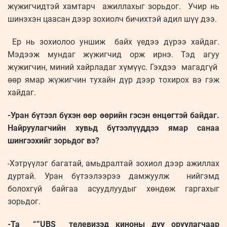
жүжигчидтэй хамтарч ажиллахыг зорьдог. Учир нь
шинэхэн цаасан дээр зохиолч бичихтэй адил шүү дээ.
Ер нь зохиолоо уншиж байх үедээ дүрээ хайдаг.
Мэдээж мундаг жүжигчид орж ирнэ. Тэд агуу
жүжигчин, миний хайрладаг хүмүүс. Гэхдээ магадгүй
өөр ямар жүжигчин тухайн дүр дээр тохирох вэ гэж
хайдаг.
-Уран бүтээл бүхэн өөр өөрийн гэсэн өнцөгтэй байдаг.
Найруулагчийн хувьд бүтээлүүддээ ямар санаа
шингээхийг зорьдог вэ?
-Хэтрүүлэг багатай, амьдралтай зохиол дээр ажиллах
дуртай. Уран бүтээлээрээ дамжуулж нийгэмд
болохгүй байгаа асуудлуудыг хөндөж гаргахыг
зорьдог.
-Та “”UBS телевизэд киноны дуу оруулагчаар