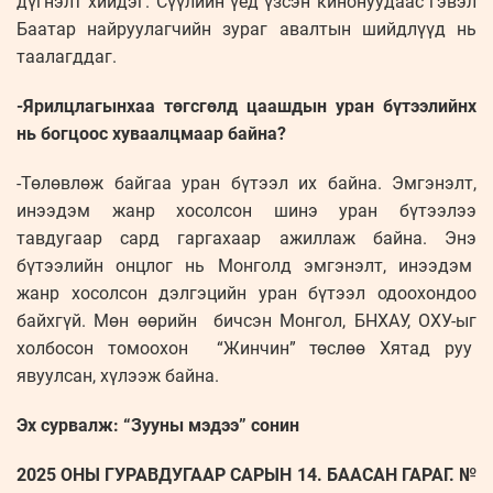
дүгнэлт хийдэг. Сүүлийн үед үзсэн кинонуудаас гэвэл
Баатар найруулагчийн зураг авалтын шийдлүүд нь
таалагддаг.
-Ярилцлагынхаа төгсгөлд цаашдын уран бүтээлийнх
нь богцоос хуваалцмаар байна?
-Төлөвлөж байгаа уран бүтээл их байна. Эмгэнэлт,
инээдэм жанр хосолсон шинэ уран бүтээлээ
тавдугаар сард гаргахаар ажиллаж байна. Энэ
бүтээлийн онцлог нь Монголд эмгэнэлт, инээдэм
жанр хосолсон дэлгэцийн уран бүтээл одоохондоо
байхгүй. Мөн өөрийн бичсэн Монгол, БНХАУ, ОХУ-ыг
холбосон томоохон “Жинчин” төслөө Хятад руу
явуулсан, хүлээж байна.
Эх сурвалж: “Зууны мэдээ” сонин
2025 ОНЫ ГУРАВДУГААР САРЫН 14. БААСАН ГАРАГ. №