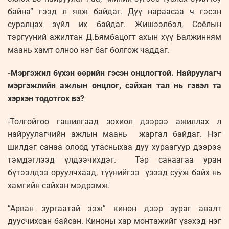
байна” гээд л явж байдаг. Дүү нараасаа ч гэсэн
суралцах зүйл их байдаг. Жишээлбэл, Соёлын
тэргүүний ажилтан Д.Бямбацогт ахын хүү Балжинням
маань хамт олноо нэг баг болгож чаддаг.
-Мэргэжил бүхэн өөрийн гэсэн онцлогтой. Найруулагч
мэргэжлийн ажлын онцлог, сайхан тал нь гэвэл та
хэрхэн тодотгох вэ?
-Толгойгоо гашилгаад зохиол дээрээ ажиллах л
найруулагчийн ажлын маань жаргал байдаг. Нэг
шилдэг санаа олоод утасныхаа дуу хураагуур дээрээ
тэмдэглээд үлдээчихдэг. Тэр санаагаа уран
бүтээлдээ оруулчхаад, түүнийгээ үзээд сууж байх нь
хамгийн сайхан мэдрэмж.
“Арван зургаатай ээж” кинон дээр зураг авалт
дуусчихсан байсан. Киноны хар монтажийг үзэхэд нэг