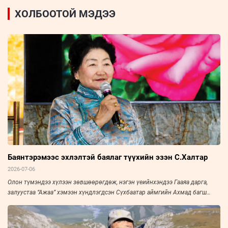
ХОЛБООТОЙ МЭДЭЭ
Баянтэрэмээс эхлэлтэй баялаг түүхийн эзэн С.Халтар
2026-07-06
Олон түмэндээ хүлээн зөвшөөрөгдөж, нэгэн үеийнхэндээ Гааяа дарга,
залуустаа “Ажаа” хэмээн хүндлэгдсэн Сүхбаатар аймгийн Ахмад багш
нарын холбооны тэргүүн, Үйлчилгээний гавьяат ажилтан С.Халтарыг
“Зууны мэдээ” сонин “Амьдралын тойрог” буландаа урьж, ярилцлаа. Эрч
хүч дүүрэн амьдарсан эрхэм хүний ярианаас улс, орны нийгэм, эдийн