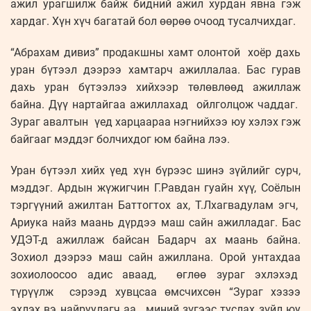
ажил урагшилж байж бидний ажил хурдан явна гэж
хардаг. Хүн хүч багатай бол өөрөө очоод тусалчихдаг.
“Абрахам дивиз” продакшны хамт олонтой хоёр дахь
уран бүтээл дээрээ хамтарч ажиллалаа. Бас гурав
дахь уран бүтээлээ хийхээр төлөвлөөд ажиллаж
байна. Дүү нартайгаа ажиллахад ойлголцож чаддаг.
Зураг авалтын үед харцаараа нэгнийхээ юу хэлэх гэж
байгааг мэддэг болчихдог юм байна лээ.
Уран бүтээл хийх үед хүн бүрээс шинэ зүйлийг сурч,
мэддэг. Ардын жүжигчин Г.Равдан гуайн хүү, Соёлын
тэргүүний ажилтан Баттогтох ах, Т.Лхагвадулам эгч,
Ариука найз маань дүрдээ маш сайн ажилладаг. Бас
УДЭТ-д ажиллаж байсан Бадарч ах маань байна.
Зохиол дээрээ маш сайн ажиллана. Орой унтахдаа
зохиолоосоо адис аваад, өглөө зураг эхлэхэд
түрүүлж сэрээд хувцсаа өмсчихсөн “Зураг хэзээ
эхлэх вэ найруулагч аа, миний зүгээс туслах зүйл юу