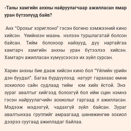
-Таны хамгийн анхны найруулагчаар ажилласан ямар
уран бүтээлүүд байв?
Анх “Орохыг хориглоно” гэсэн богино хэмжээний кино
хийсэн. Үеийнхэн маань нэлээн туршлагатай болсон
байсан. Тийм болохоор найзууд, дүү нартайгаа
хамтарч хамгийн анхны уран бүтээлээ хийсэн.
Хамтарч ажилласан хүмүүсээсээ их зүйл сурсан.
Харин анхны бие дааж хийсэн кино бол “Үйлийн үрийн
дэн буудал”. Багаа бүрдүүлээд натурт гарахаас өмнө
зохиолоо сайн судлаад тийм юм хийх ёстой. Энэ
зураг авалтыг хийгээд болохгүй бол ийм сцен нэмнэ
гэсэн найруулагчийн зохиолыг гаргаад л ажилласан.
Мэдээж мэдэхгүй, чадахгүй зүйл байсан. Зураг
авалтынхаа группийг амраагаад шөнөжингөө зохиол
дээрээ суугаад ажилладаг байлаа.