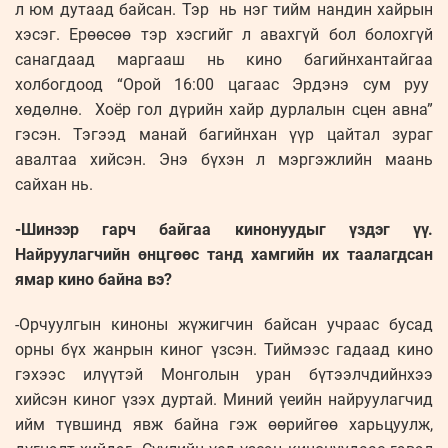
л юм дутаад байсан. Тэр нь нэг тийм нандин хайрын
хэсэг. Ерөөсөө тэр хэсгийг л авахгүй бол болохгүй
санагдаад маргааш нь кино багийнхантайгаа
холбогдоод “Орой 16:00 цагаас Эрдэнэ сум руу
хөдөлнө. Хоёр гол дүрийн хайр дурлалын сцен авна”
гэсэн. Тэгээд манай багийнхан үүр цайтал зураг
авалтаа хийсэн. Энэ бүхэн л мэргэжлийн маань
сайхан нь.
-Шинээр гарч байгаа кинонуудыг үздэг үү.
Найруулагчийн өнцгөөс танд хамгийн их таалагдсан
ямар кино байна вэ?
-Орчуулгын киноны жүжигчин байсан учраас бусад
орны бүх жанрын киног үзсэн. Тиймээс гадаад кино
гэхээс илүүтэй Монголын уран бүтээлчдийнхээ
хийсэн киног үзэх дуртай. Миний үеийн найруулагчид
ийм түвшинд явж байна гэж өөрийгөө харьцуулж,