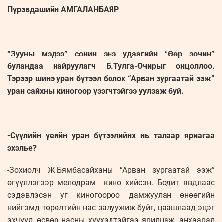
Пүрэвдашийн АМГАЛАНБАЯР
“Зууны мэдээ” сонин энэ удаагийн “Өөр зочин”
буландаа найруулагч Б.Тулга-Очирыг онцоллоо.
Тэрээр шинэ уран бүтээл болох “Арван зургаатай ээж”
уран сайхны киногоор үзэгчтэйгээ уулзаж буй.
-Сүүлийн үеийн уран бүтээлийнх нь талаар яриагаа
эхэлье?
-Зохиолч Ж.Бямбасайханы “Арван зургаатай ээж”
өгүүллэгээр мелодрам кино хийсэн. Бодит явдлаас
сэдэвлэсэн уг киногоороо дамжуулан өнөөгийн
нийгэмд төрөлтийн нас залуужиж буйг, цаашлаад эцэг
эхчүүд өсвөр насны хүүхэдтэйгээ ярилцаж, анхаарал