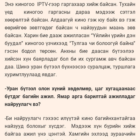
Энэ киногоо IPTV-гээр гаргахаар хийж байсан. Тухайн
үед киногоо гаргасны дараа мэдээж сэтгэл
хөөрөлтэй байсан. Алдаагүй кино гэж юу байх вэ гэж
өөрийгөө зөвтгөдөг байсан ч найзуудын маань зөв
байсан. Харин бие дааж ажилласан “Үйлийн үрийн дэн
буудал” киногоо үзчихээд “Тулгаа чи болоогүй байна”
гэсэн бодол төрсөн. Анхны бие даасан бүтээлээ
хийсэн хүн баярладаг бол би их сургамж авч байсан
даа. Шинэ уран бүтээл бүхнээсээ суралцаж, туршлага
хуримтлуулаад явдаг.
-Уран бүтээл олон хүний хөдөлмөр, цаг хугацаанаас
бүтдэг багийн ажил. Ямар арга барилтай ажилладаг
найруулагч вэ?
-Би найруулагч гэхээс илүүтэй кино багийнхантайгаа
найзууд болохыг хүсдэг. Мэдээж хүн бүрийн хийж
байгаа ажил үнэ цэнтэй. Хамгийн эхлээд зураачийн