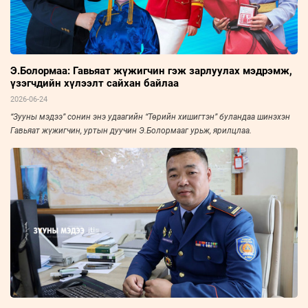
Э.Болормаа: Гавьяат жүжигчин гэж зарлуулах мэдрэмж,
үзэгчдийн хүлээлт сайхан байлаа
2026-06-24
“Зууны мэдээ” сонин энэ удаагийн “Төрийн хишигтэн” буландаа шинэхэн
Гавьяат жүжигчин, уртын дуучин Э.Болормааг урьж, ярилцлаа.