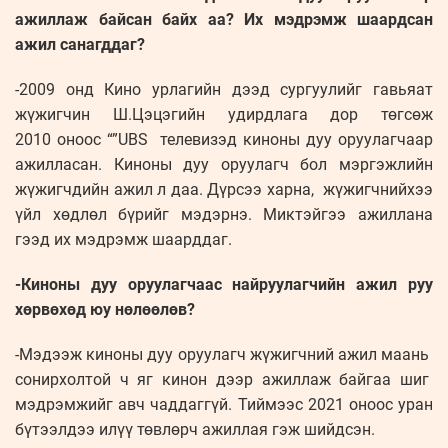
ажиллаж байсан байх аа? Их мэдрэмж шаардсан
ажил санагддаг?
-2009 онд Кино урлагийн дээд сургуулийг гавьяат
жүжигчин Ш.Цэцэгийн удирдлага дор төгсөж
2010 оноос “”UBS телевизэд киноны дуу оруулагчаар
ажилласан. Киноны дуу оруулагч бол мэргэжлийн
жүжигчдийн ажил л даа. Дүрсээ харна, жүжигчнийхээ
үйл хөдлөл бүрийг мэдэрнэ. Миктэйгээ ажиллана
гээд их мэдрэмж шаарддаг.
-Киноны дуу оруулагчаас найруулагчийн ажил руу
хөрвөхөд юу нөлөөлөв?
-Мэдээж киноны дуу оруулагч жүжигчний ажил маань
сонирхолтой ч яг кинон дээр ажиллаж байгаа шиг
мэдрэмжийг авч чаддаггүй. Тиймээс 2021 оноос уран
бүтээлдээ илүү төвлөрч ажиллая гэж шийдсэн.