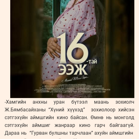
-Хамгийн анхны уран бүтээл маань зохиолч
Ж.Бямбасайханы “Хүний хүүхэд” зохиолоор хийсэн
сэтгэхүйн аймшгийн кино байсан. Өмнө нь монголд
сэтгэхүйн аймшиг жанраар кино гарч байгаагүй.
Дараа нь “Гурван булшны тарчлаан” ахуйн аймшгийн