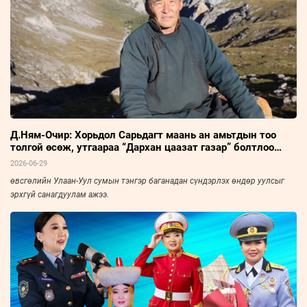
засаг, улс төрийн амьдралын нэгэн үе ихэд тодхон харагдана.
Д.Ням-Очир: Хорьдол Сарьдагт маань ан амьтдын тоо
толгой өсөж, утгаараа “Дархан цаазат газар” болтлоо
хөгжсөнд сэтгэл бахдаж явдаг
2026-06-29
өвсгөлийн Улаан-Уул сумын тэнгэр баганадан сүндэрлэх өндөр уулсыг
эрхгүй санагдуулам ажээ.