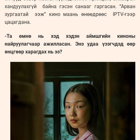
хандуулахгүй байна гэсэн санааг гаргасан. “Арван
зургаатай ээж” кино маань өнөөдрөөс IPTV-гээр
цацагдана.
-Та өмнө нь хэд хэдэн аймшгийн киноны
найруулагчаар ажилласан. Энэ удаа үзэгчдэд өөр
өнцгөөр харагдах нь ээ?