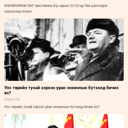
KHARKHORUM 360° фестиваль 8-р сарын 22-23-нд Төв цэнгэлдэх
хүрээлэнд болно
Улс төрийн тухай хэрхэн уран зохиолын бүтээлд бичих
вэ?
2026-07-30
Улс төрийн тухай хэрхэн уран зохиолын бүтээлд бичих вэ?