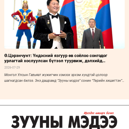
Ө.Цэрэнчунт: Үндэсний язгуур өв соёлоо сонгодог
урлагтай хослуулсан бүтээл туурвиж, дэлхийд
таниулахыг зорьж байна
2026-07-29
Монгол Улсын Гавьяат жүжигчин хэмээх эрхэм хүндтэй цолоор
шагнагдсан билээ. Энэ дашрамд “Зууны мэдээ” сонин “Төрийн хишигтэн”
буландаа түүнийг урьж, ярилцлаа.