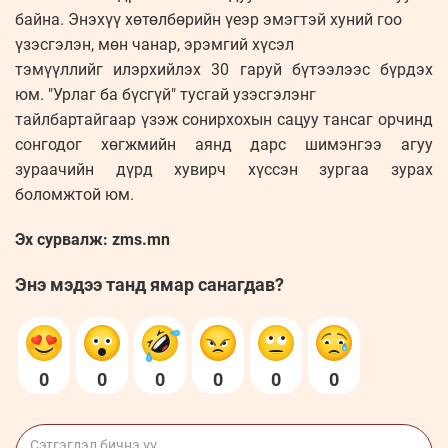
байна. Энэхүү хөтөлбөрийн үеэр эмэгтэй хуний гоо
үзэсгэлэн, мөн чанар, эрэмгий хүсэл
тэмүүллийг илэрхийлэх 30 гаруй бүтээлээс бүрдэх
юм. "Урлаг ба бүсгүй" тусгай узэсгэлэнг
тайлбартайгаар үзэж сонирхохын сацуу тансаг орчинд
сонгодог хөгжмийн аянд дарс шимэнгээ агуу
зураачийн дүрд хувирч хүссэн зургаа зурах
боломжтой юм.
Эх сурвалж: zms.mn
Энэ мэдээ танд ямар санагдав?
0
0
0
0
0
0