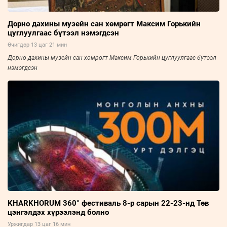
Дорно дахины музейн сан хөмрөгт Максим Горькийн
цуглуулгаас бүтээл нэмэгдсэн
Өчигдөр 13 цаг 21 мин
Дорно дахины музейн сан хөмрөгт Максим Горькийн цуглуулгаас бүтээл
нэмэгдсэн
KHARKHORUM 360° фестиваль 8-р сарын 22-23-нд Төв
цэнгэлдэх хүрээлэнд болно
Уржигдар 13 цаг 16 мин