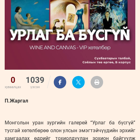
0
1039
хуваалцах
үзсэн
П.Жаргал
Монголын уран зургийн галерей “Урлаг ба бүсгүй”
тусгай хөтөлбөрөө олон улсын эмэгтэйчүүдийн эрхийг
хамгаалах өдрийг тохиолдуулан зохион байгуулж