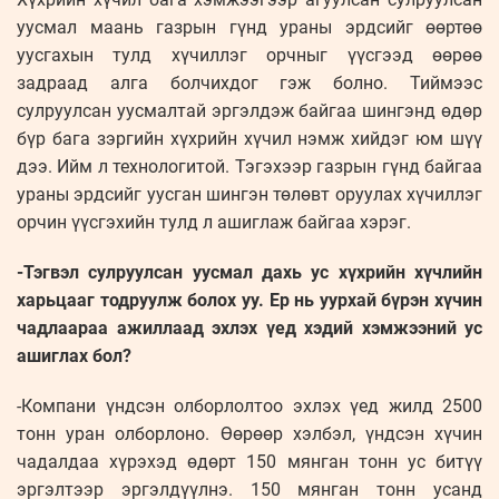
уусмал маань газрын гүнд ураны эрдсийг өөртөө
уусгахын тулд хүчиллэг орчныг үүсгээд өөрөө
задраад алга болчихдог гэж болно. Тиймээс
сулруулсан уусмалтай эргэлдэж байгаа шингэнд өдөр
бүр бага зэргийн хүхрийн хүчил нэмж хийдэг юм шүү
дээ. Ийм л технологитой. Тэгэхээр газрын гүнд байгаа
ураны эрдсийг уусган шингэн төлөвт оруулах хүчиллэг
орчин үүсгэхийн тулд л ашиглаж байгаа хэрэг.
-Тэгвэл сулруулсан уусмал дахь ус хүхрийн хүчлийн
харьцааг тодруулж болох уу. Ер нь уурхай бүрэн хүчин
чадлаараа ажиллаад эхлэх үед хэдий хэмжээний ус
ашиглах бол?
-Компани үндсэн олборлолтоо эхлэх үед жилд 2500
тонн уран олборлоно. Өөрөөр хэлбэл, үндсэн хүчин
чадалдаа хүрэхэд өдөрт 150 мянган тонн ус битүү
эргэлтээр эргэлдүүлнэ. 150 мянган тонн усанд