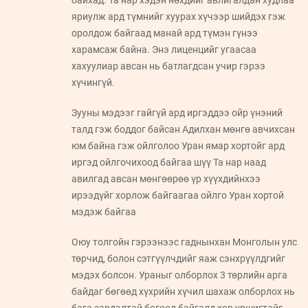
яриулж ард түмнийг хуурах хүчээр шийдэх гэж
оролдож байгаад манай ард түмэн гүнээ
харамсаж байна. Энэ лиценцийг угаасаа
хахуулиар авсан нь батлагдсан учир гэрээ
хүчингүй.
Зууны мэдээг гайгүй ард иргэддээ ойр үнэний
талд гэж боддог байсан Адилхан мөнгө авчихсан
юм байна гэж ойлголоо Уран ямар хортойг ард
иргэд ойлгочихоод байгаа шүү Та нар наад
авилгад авсан мөнгөөрөө үр хүүхдийнхээ
ирээдүйг хорлож байгаагаа ойлго Уран хортой
мэдэж байгаа
Оюу толгойн гэрээнээс гаднынхан Монголын улс
төрчид, болон сэтгүүлчдийг яаж сэнхрүүлдгийг
мэдэх болсон. Ураныг олборлох 3 төрлийн арга
байдаг бөгөөд хүхрийн хүчил шахаж олборлох нь
бага зардалтай бөгөөд байгалд хор уршигтайг