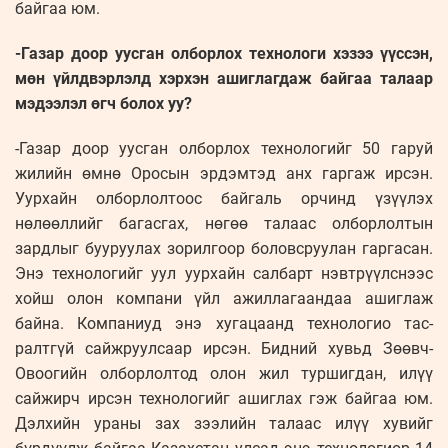
байгаа юм.
-Газар доор уусган олборлох технологи хэзээ үүссэн,
мөн үйлдвэрлэлд хэрхэн ашиглагдаж байгаа талаар
мэдээлэл өгч болох уу?
-Газар доор уусган олборлох технологийг 50 гаруй
жилийн өмнө Оросын эрдэмтэд анх гаргаж ирсэн.
Уурхайн олборлолтоос байгаль орчинд үзүүлэх
нөлөөллийг багасгах, нөгөө талаас олборлолтын
зардлыг бууруулах зорилгоор боловсруулан гаргасан.
Энэ технологийг уул уурхайн салбарт нэвтрүүлснээс
хойш олон компани үйл ажиллагаандаа ашиглаж
байна. Компаниуд энэ хугацаанд технологио тас­
ралтгүй сайжруулсаар ирсэн. Бидний хувьд Зөөвч-
Овоогийн олборлолтод олон жил туршигдан, илүү
сайжирч ирсэн технологийг ашиглах гэж байгаа юм.
Дэлхийн ураны зах зээлийн талаас илүү хувийг