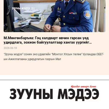
М.Мөнгөнбаръяа: Гоц халдварт өвчин гарсан үед
удирдлага, зохион байгуулалтаар хангах үүргийг
хэрэгжүүлдэг
2026-06-18
“Зууны мэдээ” сонин энэ удаагийн “Монгол Улсын төлөө” буландаа ОБЕГ-
ын Ажиллагааны удирдлагын газрын Мал