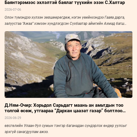
Баянтэрэмээс эхлэлтэй баялаг түүхийн эзэн С.Халтар
2026-07-06
Олон түмэндээ хүлээн зөвшөөрөгдөж, нэгэн үеийнхэндээ Гааяа дарга,
залуустаа “Ажаа” хэмээн хүндлэгдсэн Сүхбаатар аймгийн Ахмад багш
нарын холбооны тэргүүн, Үйлчилгээний гавьяат ажилтан С.Халтарыг
“Зууны мэдээ” сонин “Амьдралын тойрог” буландаа урьж, ярилцлаа. Эрч
хүч дүүрэн амьдарсан эрхэм хүний ярианаас улс, орны нийгэм, эдийн
засаг, улс төрийн амьдралын нэгэн үе ихэд тодхон харагдана.
Д.Ням-Очир: Хорьдол Сарьдагт маань ан амьтдын тоо
толгой өсөж, утгаараа “Дархан цаазат газар” болтлоо
хөгжсөнд сэтгэл бахдаж явдаг
2026-06-29
өвсгөлийн Улаан-Уул сумын тэнгэр баганадан сүндэрлэх өндөр уулсыг
эрхгүй санагдуулам ажээ.