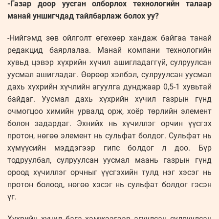
-Газар доор уусган олборлох технологийн талаар
манай уншигчдад тайлбарлаж болох уу?
-Нийгэмд зөв ойлголт өгөхөөр хандаж байгаа танай
редакцид баярлалаа. Манай компани технологийн
хувьд цэвэр хүхрийн хүчил ашигладаггүй, сулруулсан
уусмал ашигладаг. Өөрөөр хэлбэл, сулруулсан уусмал
дахь хүхрийн хүчлийн агуулга дунджаар 0,5-1 хувьтай
байдаг. Уусмал дахь хүхрийн хүчил газрын гүнд
очмогцоо химийн урвалд орж, хоёр төрлийн элемент
болон задардаг. Эхнийх нь хүчиллэг орчин үүсгэх
протон, нөгөө элемент нь сульфат болдог. Сульфат нь
хүмүүсийн мэддэгээр гипс болдог л доо. Бүр
тодруулбал, сулруулсан уусмал маань газрын гүнд
ороод хүчиллэг орчныг үүсгэхийн тулд нэг хэсэг нь
протон болоод, нөгөө хэсэг нь сульфат болдог гэсэн
үг.
Хүхрийн хүчил бага хэмжээгээр агуулсан сулруулсан