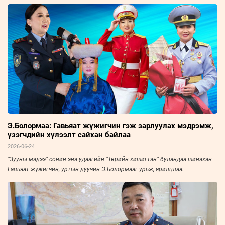
Э.Болормаа: Гавьяат жүжигчин гэж зарлуулах мэдрэмж,
үзэгчдийн хүлээлт сайхан байлаа
2026-06-24
“Зууны мэдээ” сонин энэ удаагийн “Төрийн хишигтэн” буландаа шинэхэн
Гавьяат жүжигчин, уртын дуучин Э.Болормааг урьж, ярилцлаа.