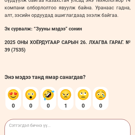
бүрдүүлж байгаа Казахстан улсад энэ технологиор 14
компани олборлолтоо явуулж байна. Уранаас гадна,
алт, зэсийн ордуудад ашиглагдаад эхэлж байгаа.
Эх сурвалж: “Зууны мэдээ” сонин
2025 ОНЫ ХОЁРДУГААР САРЫН 26. ЛХАГВА ГАРАГ. №
39 (7535)
Энэ мэдээ танд ямар санагдав?
0
0
0
1
0
0