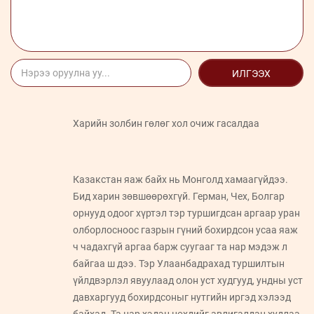
ИЛГЭЭХ
Харийн золбин гөлөг хол очиж гасалдаа
Казакстан яаж байх нь Монголд хамаагүйдээ.
Бид харин зөвшөөрөхгүй. Герман, Чех, Болгар
орнууд одоог хүртэл тэр туршигдсан аргаар уран
олборлосноос газрын гүний бохирдсон усаа яаж
ч чадахгүй аргаа барж суугааг та нар мэдэж л
байгаа ш дээ. Тэр Улаанбадрахад туршилтын
үйлдвэрлэл явуулаад олон уст худгууд, ундны уст
давхаргууд бохирдсоныг нутгийн иргэд хэлээд
байхад. Та нар хэдэн нөхдийг авлигалдан худлаа