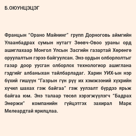
Б.ОЮУНЦЭЦЭГ
Францын “Орано Майнинг” групп Дорноговь аймгийн
Улаанбадрах сумын нутагт Зөөвч-Овоо ураны орд
ашиглахаар Монгол Улсын Засгийн газартай Хөрөнгө
оруулалтын гэрээ байгуулсан. Энэ ордын олборлолтыг
газар доор уусган олборлох технологиор ашиглана
гэдгийг албаныхан тайлбарладаг. Харин УИХ-ын нэр
бүхий гишүүн “Газрын гүн рүү их хэмжээний хүхрийн
хүчил шахах гэж байгаа” гэж уулзалт бүрдээ ярьж
байгаа юм. Энэ талаар төсөл хэрэгжүүлэгч “Бадрах
Энержи” компанийн гүйцэтгэх захирал Марк
Мелеардтай ярилцлаа.