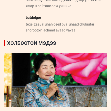
ямар ч сайтаас олж уншина .
batdelger
tegej zaaval uhah geed bval uhaad chuluutai
shorootoin achaad avaad yavaa
ХОЛБООТОЙ МЭДЭЭ