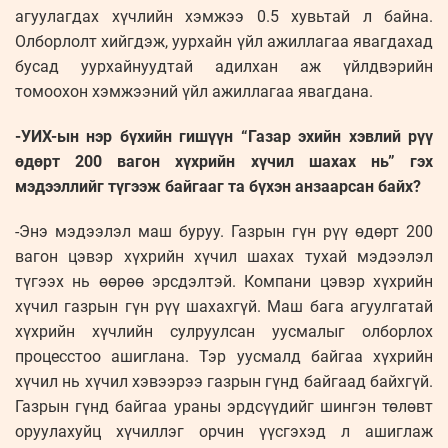
агуулагдах хүчлийн хэмжээ 0.5 хувьтай л байна.
Олборлолт хийгдэж, уурхайн үйл ажиллагаа явагдахад
бусад уурхайнуудтай адилхан аж үйлдвэрийн
томоохон хэмжээний үйл ажиллагаа явагдана.
-УИХ-ын нэр бүхийн гишүүн “Газар эхийн хэвлий рүү
өдөрт 200 вагон хүхрийн хүчил шахах нь” гэх
мэдээллийг түгээж байгааг та бүхэн анзаарсан байх?
-Энэ мэдээлэл маш буруу. Газрын гүн рүү өдөрт 200
вагон цэвэр хүхрийн хүчил шахах тухай мэдээлэл
түгээх нь өөрөө эрсдэлтэй. Компани цэвэр хүхрийн
хүчил газрын гүн рүү шахахгүй. Маш бага агуулгатай
хүхрийн хүчлийн сулруулсан уусмалыг олбор­лох
процесстоо ашиглана. Тэр уус­малд байгаа хүхрийн
хүчил нь хүчил хэвээрээ газрын гүнд байгаад байхгүй.
Газрын гүнд байгаа ураны эрд­сүүдийг шингэн төлөвт
оруулахуйц хү­чил­лэг орчин үүсгэхэд л ашиглаж