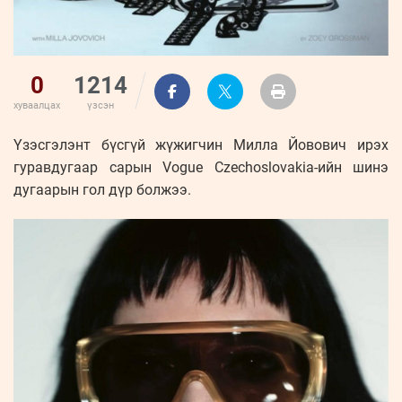
0
1214
хуваалцах
үзсэн
Үзэсгэлэнт бүсгүй жүжигчин Милла Йовович ирэх
гуравдугаар сарын Vogue Czechoslovakia-ийн шинэ
дугаарын гол дүр болжээ.