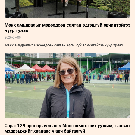
Мөнх амьдралыг мөрөөдсөн саятан эдгэшгүй өвчинтэйгээ
нүүр тулав
2026-07-09
Мөнх амьдралыг мөрөөдсөн саятан эдгэшгүй өвчинтэйгээ нүүр тулав
Сара: 129 орноор аялсан ч Монголынх шиг уужим, тайван
мэдрэмжийг хаанаас ч авч байгаагүй