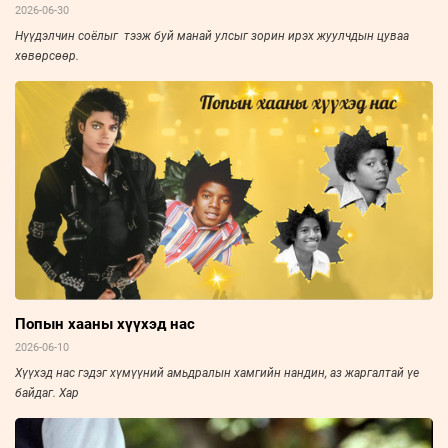
2026-06-30
Нүүдэлчин соёлыг тээж буй манай улсыг зорин ирэх жуулчдын цуваа
хөвөрсөөр.
Попын хааны хүүхэд нас
2026-06-10
Хүүхэд нас гэдэг хүмүүний амьдралын хамгийн нандин, аз жаргалтай үе
байдаг. Хар