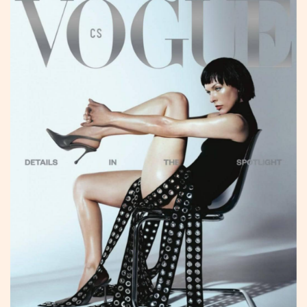
ҮНДЭСНИЙ
ВИДЕО
Бизнес
ФОТО
МЭДЭЭЛЛИЙН
хөгжил
ZUUNII
ТӨВ
Leaderships
УРЛАГ
MEDEE
forum
Бүртгүүлэх
WEEKLY
Нэвтрэх