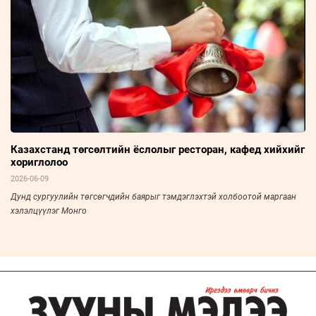
Казахстанд төгсөлтийн ёслолыг ресторан, кафед хийхийг
хориглолоо
2026-06-09
Дунд сургуулийн төгсөгчдийн баярыг тэмдэглэхтэй холбоотой маргаан
хэлэлцүүлэг Монго