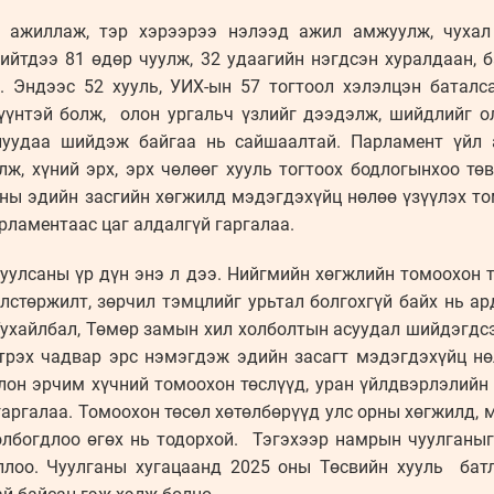
й ажиллаж, тэр хэрээрээ нэлээд ажил амжуулж, чухал
йтдээ 81 өдөр чуулж, 32 удаагийн нэгдсэн хуралдаан, б
а. Эндээс 52 хууль, УИХ-ын 57 тогтоол хэлэлцэн батал
үүнтэй болж, олон ургальч үзлийг дээдэлж, шийдлийг о
луудаа шийдэж байгаа нь сайшаалтай. Парламент үйл 
лж, хүний эрх, эрх чөлөөг хууль тогтоох бодлогынхоо тө
рны эдийн засгийн хөгжилд мэдэгдэхүйц нөлөө үзүүлэх т
ламентаас цаг алдалгүй гаргалаа.
уулсаны үр дүн энэ л дээ. Нийгмийн хөгжлийн томоохон 
улстөржилт, зөрчил тэмцлийг урьтал болгохгүй байх нь ар
ухайлбал, Төмөр замын хил холболтын асуудал шийдэгдсэ
трэх чадвар эрс нэмэгдэж эдийн засагт мэдэгдэхүйц нө
лон эрчим хүчний томоохон төслүүд, уран үйлдвэрлэлийн 
аргалаа. Томоохон төсөл хөтөлбөрүүд улс орны хөгжилд, 
лбогдлоо өгөх нь тодорхой. Тэгэхээр намрын чуулганыг
оллоо. Чуулганы хугацаанд 2025 оны Төсвийн хууль бат