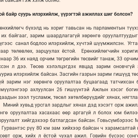
ай байсан гэж хэлж болно.
хой байр суурь илэрхийлж, үүрэгтэй ажиллах шиг болсон?
өнхийлөгч бүхэлд нь хориг тавьсан нь парламентын түүх
л их байгааг, зарим шаардлагагүй хөрөнгө оруулалтууд
үгээс санал бодлоо илэрхийлж, хүчтэй шүүмжилсэн. Угта
аар төлөвлөх, зарцуулах ёстой. Ерөнхийлөгчийн хориги
аар 36 их наяд орчим төгрөгийн төсвийг танаж, 33 орчим
ссэн л дээ. Төсөв хэлэлцэгдэх явцад зарим оновчгүй
ууриа илэрхийлж байсан. Засгийн газрын зарим гишүүд тө
й зарим нэг хөрөнгө оруулалтаа буцаагаад татчихсан 
мүүлэнгээр ахлуулсан 26 гишүүнтэй Ажлын хэсэг богино
даадын зээл тусламж, төсөл хөтөлбөрүүдийг хянах, нягтл
 Миний хувьд урсгал зардлыг хянах дэд хэсэгт орж ажил
нгө оруулалтаа хасахаас өөр аргагүй л болох юм билээ.
оруулалт хийгдэхээр батлагдсан байсан. Говьсүмбэрээс 
Гурвантэс рүү 80 км зам хийхээр байсан ч харамсалтай
сөвт орж, хийх л ёстой чухал ажил. Говийн бүсээс сон