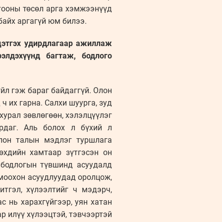
 тооны төсөл арга хэмжээнүүд
байх аргагүй юм билээ.
йцэтгэх удирдлагаар ажиллаж
рэлдэхүүнд багтаж, бодлого
үйл гэж бараг байдаггүй. Олон
 их гарна. Салхи шуурга, зуд
хурал зөвлөгөөн, хэлэлцүүлэг
рдаг. Аль болох л бүхий л
олон талын мэдлэг туршлага
нөхдийн хамтаар зүтгэсэн он
 бодлогын түвшинд асуудалд
омоохон асуудлуудад оролцож,
итгэл, хүлээлтийг ч мэдэрч,
с нь харахгүйгээр, уян хатан
 илүү хүлээцтэй, тэвчээртэй