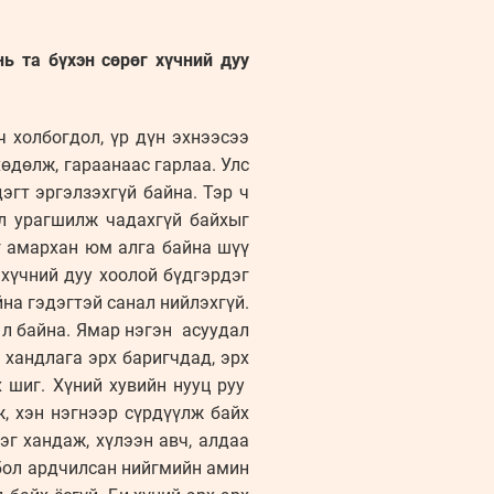
 та бүхэн сөрөг хүчний дуу
 холбогдол, үр дүн эхнээсээ
хөдөлж, гараанаас гарлаа. Улс
эгт эргэлзэхгүй байна. Тэр ч
л урагшилж чадахгүй байхыг
г амархан юм алга байна шүү
 хүчний дуу хоолой бүдгэрдэг
йна гэдэгтэй санал нийлэхгүй.
 байна. Ямар нэгэн асуудал
, хандлага эрх баригчдад, эрх
 шиг. Хүний хувийн нууц руу
, хэн нэгнээр сүрдүүлж байх
эг хандаж, хүлээн авч, алдаа
бол ардчилсан нийгмийн амин