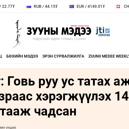
RUB / 44.15₮
EUR / 4149.01₮
CHF / 4444.3
Ц
БӨХИЙН МЭДЭЭ
ЭРЭН СУРВАЛЖИЛГА
ZUUNII MEDEE WEEKL
 Говь руу ус татах а
ДӨРВӨН ХӨЛТЭЙ АНД
ЭДИЙН ЗАС
на
ХЭВШМЭЛ ОЙЛГОЛТОО
ЭМЭГТЭЙЧ
зраас хэрэгжүүлэх 14
й зочин
ӨӨРЧИЛЬЕ
МАНЛАЙЛА
н
гтааж чадсан
МОНГОЛ ӨВ СОЁЛ
ФОТО
ҮНДЭСНИЙ
rum
ТӨВ
мин унших