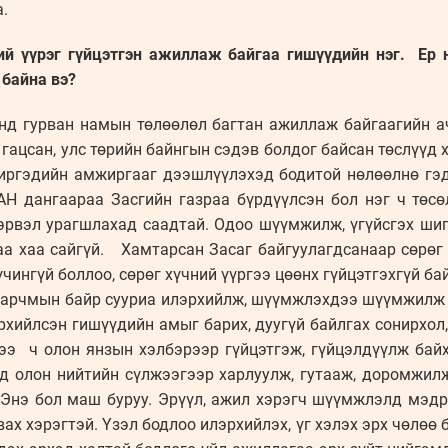
ч байгаа.
ий үүрэг гүйцэтгэн ажиллаж байгаа гишүүдийн нэг. Ер нь
байна вэ?
үнд гурван намын төлөөлөл багтан ажиллаж байгаагийн ач
гацсан, улс төрийн байнгын сэдэв болдог байсан төслүүд 
иргэдийн амжиргааг дээшлүүлэхэд бодитой нөлөөлнө гэд
 дангаараа Засгийн газраа бүрдүүлсэн бол нэг ч төсө
эрвэл урагшлахад саадтай. Одоо шүүмжилж, үгүйсгэх ши
аа хаа сайгүй. Хамтарсан Засаг байгуулагдсанаар сөрөг
хүчингүй боллоо, сөрөг хүчний үүргээ цөөнх гүйцэтгэхгүй ба
зарчмын байр сууриа илэрхийлж, шүүмжлэхдээ шүүмжилж л
хийлсэн гишүүдийн амыг барих, дуугүй байлгах сонирхол
э ч олон янзын хэлбэрээр гүйцэтгэж, гүйцэлдүүлж байх
д олон нийтийн сүлжээгээр харлуулж, гутааж, доромжилж
 Энэ бол маш буруу. Эрүүл, ажил хэрэгч шүүмжлэлд мэдр
х хэрэгтэй. Үзэл бодлоо илэрхийлэх, үг хэлэх эрх чөлөө 