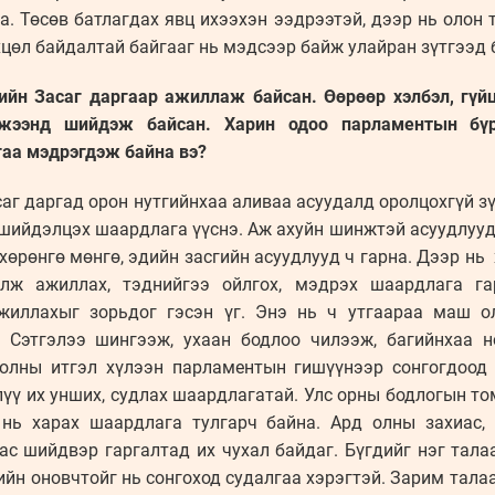
а. Төсөв батлагдах явц ихээхэн ээдрээтэй, дээр нь олон
цөл байдалтай байгааг нь мэдсээр байж улайран зүтгээд 
ийн Засаг даргаар ажиллаж байсан. Өөрөөр хэлбэл, гү
мжээнд шийдэж байсан. Харин одоо парламентын бү
 ялгаа мэдрэгдэж байна вэ?
Засаг даргад орон нутгийнхаа аливаа асуудалд оролцохгүй з
ийдэлцэх шаардлага үүснэ. Аж ахуйн шинжтэй асуудлууд ч
хөрөнгө мөнгө, эдийн засгийн асуудлууд ч гарна. Дээр нь 
улж ажиллах, тэднийгээ ойлгох, мэдрэх шаардлага га
жиллахыг зорьдог гэсэн үг. Энэ нь ч утгаараа маш 
. Сэтгэлээ шингээж, ухаан бодлоо чилээж, багийнхаа 
олны итгэл хүлээн парламентын гишүүнээр сонгогдоод
Илүү их унших, судлах шаардлагатай. Улс орны бодлогын т
нь харах шаардлага тулгарч байна. Ард олны захиас, 
ас шийдвэр гаргалтад их чухал байдаг. Бүгдийг нэг талаа
ийн оновчтойг нь сонгоход судалгаа хэрэгтэй. Зарим талаар