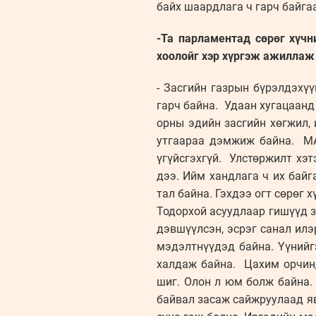
байх шаардлага ч гар
-Та парламентад сөрөг хүчн
хоолойг хэр хүргэж ажиллаж 
- Засгийн газрын бүрэлдэхү
гарч байна. Удаан хугацаанд 
орны эдийн засгийн хөгжил, 
утгаараа дэмжиж байна. МАН
үгүйсгэхгүй. Улстөржилт хэт
дээ. Ийм хандлага ч их байг
тал байна. Гэхдээ огт сөрөг 
Тодорхой асуудлаар гишүүд 
дэвшүүлсэн, эсрэг санал илэр
мэдэлтнүүдэд байна. Үүнийгэ
халдаж байна. Цахим орчин
шиг. Олон л юм болж байна.
байвал засаж сайжруулаад ява