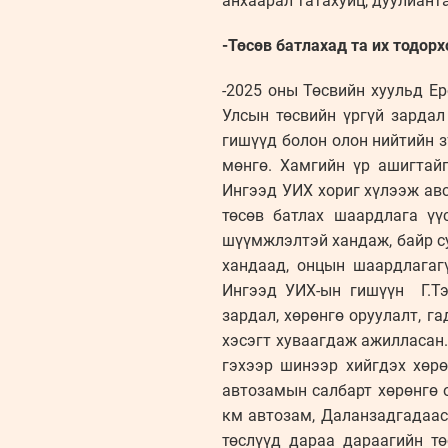
анхаарал татахуйц, дуулиант
-Төсөв батлахад та их тодор
-2025 оны Төсвийн хуульд Ер
Улсын төсвийн үргүй зарда
гишүүд болон олон нийтийн з
мөнгө. Хамгийн үр ашигтайг
Ингээд УИХ хориг хүлээж авсн
төсөв батлах шаардлага үү
шүүмжлэлтэй хандаж, байр с
хандаад, онцын шаардлагагү
Ингээд УИХ-ын гишүүн Г.Тэ
зардал, хөрөнгө оруулалт, га
хэсэгт хуваагдаж ажилласан.
гэхээр шинээр хийгдэх хөрө
автозамын салбарт хөрөнгө 
км автозам, Даланзадгадаас 
төслүүд дараа дараагийн тө