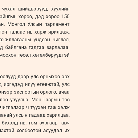
 чухал шийдвэрүүд, хуулийн
айнгын хороо, дэд хороо 150
сан. Монгол Улсын парламент
лон талаас нь харж ярилцаж,
ажиллагааны үндсэн чиглэл,
вд байлгана гэдгээ зарлалаа.
омоохон төсөл хөтөлбөрүүдтэй
төслүүд дээр улс орныхоо эрх
д иргэдэд илүү өгөөжтэй, улс
нээр экспортын орлого, ачаа
лөө үзүүлнэ. Мөн Газрын тос
чиглэлээр ч түүхэн гэж хэлж
манай улсын гадаад харилцаа,
 бүхэлд нь, том зургаар авч
лахтай холбоотой асуудал их