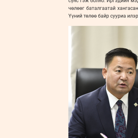
сүнс гэж болно. Иргэдийн мэд
чөлөөг баталгаатай хангасан,
Үүний төлөө байр сууриа илэрх