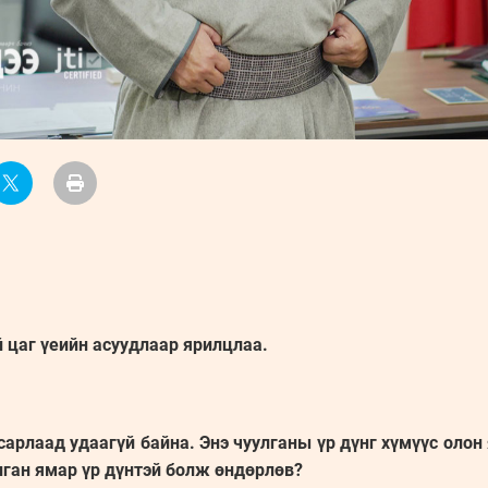
 цаг үеийн асуудлаар ярилцлаа.
рлаад удаагүй байна. Энэ чуулганы үр дүнг хүмүүс олон
лган ямар үр дүнтэй болж өндөрлөв?