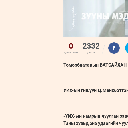
0
2332
хуваалцах
үзсэн
Төмөрбаатарын БАТСАЙХАН
УИХ-ын гишүүн Ц.Мөнхбаттай
-УИХ-ын намрын чуулган завса
Таны хувьд энэ удаагийн чуу