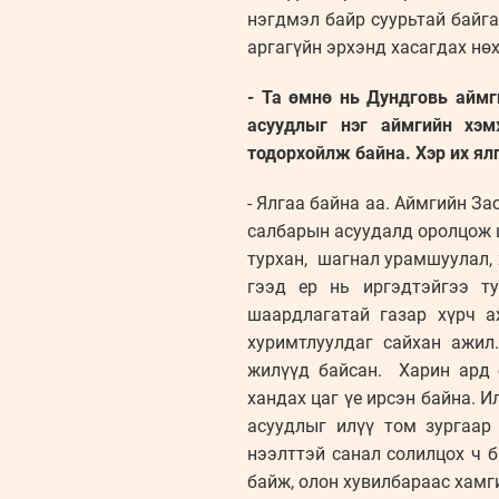
нэгдмэл байр суурьтай байга
аргагүйн эрхэнд хасагдах нөх
- Та өмнө нь Дундговь аймг
асуудлыг нэг аймгийн хэ
тодорхойлж байна. Хэр их
- Ялгаа байна аа. Аймгийн 
салбарын асуудалд оролцож ш
турхан, шагнал урамшуулал, 
гээд ер нь иргэдтэйгээ т
шаардлагатай газар хүрч а
хуримтлуулдаг сайхан ажил
жилүүд байсан. Харин ард 
хандах цаг үе ирсэн байна. 
асуудлыг илүү том зургаар 
нээлттэй санал солилцох ч б
байж, олон хувилбараас хамг