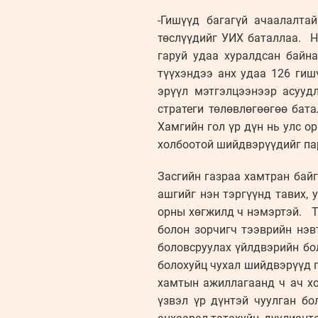
-Гишүүд багагүй ачаалалта
төслүүдийг УИХ баталлаа. Ни
гаруй удаа хуралдсан байн
түүхэндээ анх удаа 126 гиш
эрүүл мэтгэлцээнээр асууд
стратеги төлөвлөгөөгөө бата
Хамгийн гол үр дүн нь улс о
холбоотой шийдвэрүүдийг пар
Засгийн газраа хамтран байг
ашгийг нэн тэргүүнд тавих, 
орны хөгжилд ч нэмэртэй. Т
болон зорчигч тээврийн нэв
боловсруулах үйлдвэрийн бо
болохуйц чухал шийдвэрүүд г
хамтын ажиллагаанд ч ач хо
үзвэл үр дүнтэй чуулган б