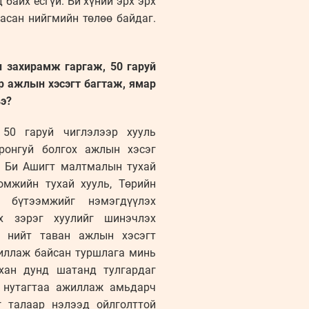
байх ёсгүй. Би хүний эрх эрх
асан нийгмийн төлөө байдаг.
 захирамж гаргаж, 50 гаруй
ар ажлын хэсэгт багтаж, ямар
вэ?
 50 гаруй чиглэлээр хууль
сронгуй болгох ажлын хэсэг
. Би Ашигт малтмалын тухай
мжийн тухай хууль, Төрийн
н бүтээмжийг нэмэгдүүлэх
эх зэрэг хуулийг шинэчлэх
д нийт таван ажлын хэсэгт
жиллаж байсан туршлага минь
хан дунд шатанд тулгардаг
н нутагтаа ажиллаж амьдарч
 талаар нэлээд ойлголттой