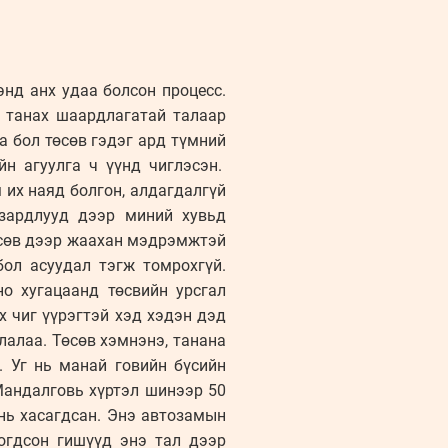
энд анх удаа болсон процесс.
ыг танах шаардлагатай талаар
а бол төсөв гэдэг ард түмний
йн агуулга ч үүнд чиглэсэн.
 их наяд болгон, алдагдалгүй
 зардлууд дээр миний хувьд
сөв дээр жаахан мэдрэмжтэй
бол асуудал тэгж томрохгүй.
 хугацаанд төсвийн урсгал
ах чиг үүрэгтэй хэд хэдэн дэд
лалаа. Төсөв хэмнэнэ, танана
 Уг нь манай говийн бүсийн
Мандалговь хүртэл шинээр 50
 нь хасагдсан. Энэ автозамын
гогдсон гишүүд энэ тал дээр