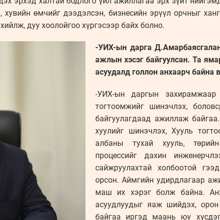
эх эрхэд халтай бодлого үйл ажиллагаа эрх зүйт нийгэмд 
 хувийн өмчийг дээдэлсэн, бизнесийн эрүүл орчныг ханг
ийлж, дуу хоолойгоо хүргэсээр байх болно.
-УИХ-ын дарга Д.Амарбаясгалан
ажлын хэсэг байгуулсан. Та ям
асуудалд голлон анхаарч байна 
-УИХ-ын даргын захирамжаар
тогтоомжийг шинэчлэх, болов
байгуулагдаад ажиллаж байгаа
хуулийг шинэчлэх, Хууль тогтоо
албаны тухай хууль, төрий
процессийг дахин инженерчл
сайжруулахтай холбоотой гээ
орсон. Аймгийн удирдлагаар а
маш их хэрэг болж байна. Ан
асуудлуудыг яаж шийдэх, оро
байгаа иргэд маань юу хүсдэг