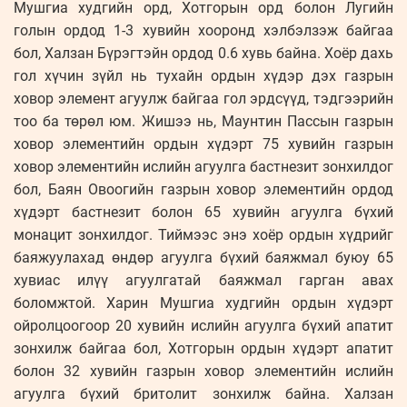
Мушгиа худгийн орд, Хотгорын орд болон Лугийн
голын ордод 1-3 хувийн хооронд хэлбэлзэж байгаа
бол, Халзан Бүрэгтэйн ордод 0.6 хувь байна. Хоёр дахь
гол хүчин зүйл нь тухайн ордын хүдэр дэх газрын
ховор элемент агуулж байгаа гол эрдсүүд, тэдгээрийн
тоо ба төрөл юм. Жишээ нь, Маунтин Пассын газрын
ховор элементийн ордын хүдэрт 75 хувийн газрын
ховор элементийн ислийн агуулга бастнезит зонхилдог
бол, Баян Овоогийн газрын ховор элементийн ордод
хүдэрт бастнезит болон 65 хувийн агуулга бүхий
монацит зонхилдог. Тиймээс энэ хоёр ордын хүдрийг
баяжуулахад өндөр агуулга бүхий баяжмал буюу 65
хувиас илүү агуулгатай баяжмал гарган авах
боломжтой. Харин Мушгиа худгийн ордын хүдэрт
ойролцоогоор 20 хувийн ислийн агуулга бүхий апатит
зонхилж байгаа бол, Хотгорын ордын хүдэрт апатит
болон 32 хувийн газрын ховор элементийн ислийн
агуулга бүхий бритолит зонхилж байна. Халзан