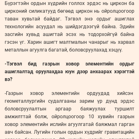
Бүрэгтэйн ордын хүдрийн голлох эрдэс нь циркон ба
цирконий силикатууд бөгөөд циркон нь ойролцоогоор
таван хувьтай байдаг. Тэгвэл энэ ордыг ашиглах
технологийн асуудал нь шийдэгдээгүй байна. Эдийн
засгийн хувьд ашигтай эсэх нь тодорхойгүй байна
гэсэн үг. Харин ашигт малтмалын чанарыг нь харвал
металлын агуулга багатай, боловсруулахад хэцүү.
-Тэгвэл бид газрын ховор элементийн ордыг
ашиглалтад оруулахдаа юун дээр анхаарах хэрэгтэй
вэ?
-Газрын ховор элементийн ордуудад хийсэн
геометаллургийн судалгааны зарим үр дүнд эрдэс
боловсруулалтын аргаар баяжуулах туршилт
амжилттай болж, ойролцоогоор 10 хувийн газрын
ховор элементийн ислийн агуулгатай баяжмал гарган
авч байсан. Лугийн голын ордын хүдрийг гравитацийн