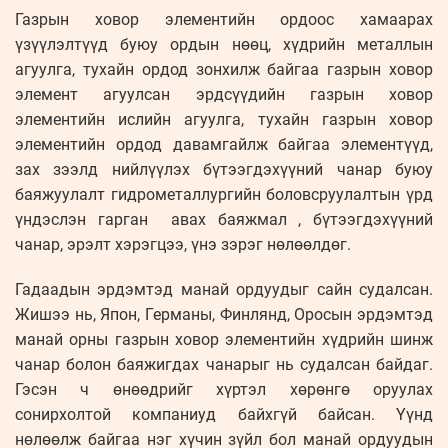
Газрын ховор элементийн ордоос хамаарах
үзүүлэлтүүд буюу ордын нөөц, хүдрийн металлын
агуулга, тухайн ордод зонхилж байгаа газрын ховор
элемент агуулсан эрдсүүдийн газрын ховор
элементийн ислийн агуулга, тухайн газрын ховор
элементийн ордод давамгайлж байгаа элементүүд,
зах зээлд нийлүүлэх бүтээгдэхүүний чанар буюу
баяжуулалт гидрометаллургийн боловсруулалтын үрд
үндэслэн гарган авах баяжмал , бүтээгдэхүүний
чанар, эрэлт хэрэгцээ, үнэ зэрэг нөлөөлдөг.
Гадаадын эрдэмтэд манай ордуудыг сайн судалсан.
Жишээ нь, Япон, Германы, Финлянд, Оросын эрдэмтэд
манай орны газрын ховор элементийн хүдрийн шинж
чанар болон баяжигдах чанарыг нь судалсан байдаг.
Гэсэн ч өнөөдрийг хүртэл хөрөнгө оруулах
сонирхолтой компаниуд байхгүй байсан. Үүнд
нөлөөлж байгаа нэг хүчин зүйл бол манай ордуудын