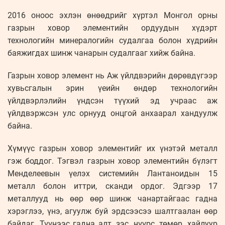
2016 оноос эхлэн өнөөдрийг хүртэл Монгол орны
газрын ховор элементийн ордуудын хүдэрт
технологийн минералогийн судалгаа болон хүдрийн
баяжигдах шинж чанарын судалгааг хийж байна.
Газрын ховор элемент нь Аж үйлдвэрийн дөрөвдүгээр
хувьсгалын эрин үеийн өндөр технологийн
үйлдвэрлэлийн үндсэн түүхий эд учраас аж
үйлдвэржсэн улс орнууд онцгой анхаарал хандуулж
байна.
Хүмүүс газрын ховор элементийг их үнэтэй металл
гэж боддог. Тэгвэл газрын ховор элементийн бүлэгт
Менделеевын үелэх системийн Лантаноидын 15
металл болон иттри, сканди ордог. Эдгээр 17
металлууд нь өөр өөр шинж чанартайгаас гадна
хэрэглээ, үнэ, агуулж буй эрдсээсээ шалтгаалан өөр
байдаг. Түүнээс гадна алт, зэс, нүүрс, төмөр, хайлуур