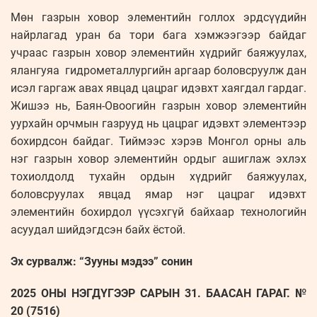
Мөн газрын ховор элементийн голлох эрдсүүдийн
найрлагад уран ба тори бага хэмжээгээр байдаг
учраас газрын ховор элементийн хүдрийг баяжуулах,
ялангуяа гидрометаллургийн аргаар боловсруулж дан
исэл гаргаж авах явцад цацраг идэвхт хаягдал гардаг.
Жишээ нь, Баян-Овоогийн газрын ховор элементийн
уурхайн орчмын газрууд нь цацраг идэвхт элементээр
бохирдсон байдаг. Тиймээс хэрэв Монгол орны аль
нэг газрын ховор элементийн ордыг ашиглаж эхлэх
тохиолдолд тухайн ордын хүдрийг баяжуулах,
боловсруулах явцад ямар нэг цацраг идэвхт
элементийн бохирдол үүсэхгүй байхаар технологийн
асуудал шийдэгдсэн байх ёстой.
Эх сурвалж: “Зууны мэдээ” сонин
2025 ОНЫ НЭГДҮГЭЭР САРЫН 31. БААСАН ГАРАГ. №
20 (7516)