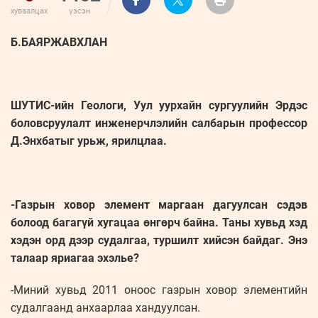
хуваалцах
үзсэн
Б.БАЯРЖАВХЛАН
ШУТИС-ийн Геологи, Уул уурхайн сургуулийн Эрдэс
боловсруулалт инженерчлэлийн салбарын профессор
Д.Энхбатыг урьж, ярилцлаа.
-Газрын ховор элемент маргаан дагуулсан сэдэв
болоод багагүй хугацаа өнгөрч байна. Таны хувьд хэд
хэдэн орд дээр судалгаа, туршилт хийсэн байдаг. Энэ
талаар яриагаа эхэлье?
-Миний хувьд 2011 оноос газрын ховор элементийн
судалгаанд анхаарлаа хандуулсан.