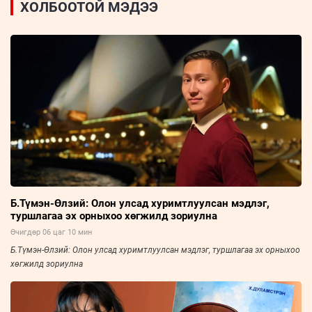
ХОЛБООТОЙ МЭДЭЭ
Б.Түмэн-Өлзий: Олон улсад хуримтлуулсан мэдлэг,
туршлагаа эх орныхоо хөгжилд зориулна
Өчигдөр 06 цаг 10 мин
Б.Түмэн-Өлзий: Олон улсад хуримтлуулсан мэдлэг, туршлагаа эх орныхоо
хөгжилд зориулна