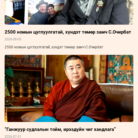
2500 номын цуглуулгатай, хүндэт төмөр замч С.Очирбат
2026-08-03
2500 номын цуглуулгатай, хүндэт төмөр замч С.Очирбат
“Ганжуур судлалын тойм, ирээдүйн чиг хандлага”
2026-07-31