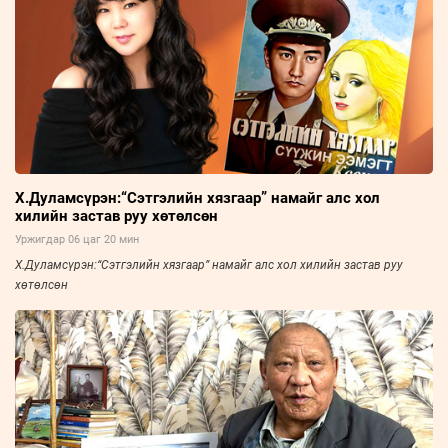
Х.Дуламсүрэн:“Сэтгэлийн хязгаар” намайг алс хол
хилийн застав руу хөтөлсөн
Уржигдар 06 цаг 20 мин
Х.Дуламсүрэн:“Сэтгэлийн хязгаар” намайг алс хол хилийн застав руу
хөтөлсөн