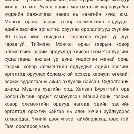
жонш гэх мэт бусад ашигт малтмалтай харьцуулбал
хүдрийн баяжигдах чанар нь хамгийн хүнд юм.
Монгол орны газрын ховор элементийн ордуудыг
эдийн засгийн эргэлтэд оруулах оролдлогууд сүүлийн
30 гаруй жил хийгдсэн. Одоогоор бодит үр дүн
гараагүй. Тиймээс Монгол орны газрын ховор
элементийн зарим ордуудад хийсэн геометаллургийн
судалгааны ажлын үр дүнд үндэслэн манай орны
газрын ховор элементийн ордуудыг эдийн засгийн
эргэлтэд оруулах боломжтой эсэхэд хариулт өгөхийг
зорьж судалгааны ажил эхлүүлж байсан. Судалгааны
ажилд Мушгиа худгийн орд, Халзан Бүрэгтэйн орд
болон Лугийн ордыг хамруулсан. Манай орны газрын
ховор элементийн ордууд яагаад эдийн засгийн
эргэлтэд орохгүй байгаа нь олон хүчин зүйлүүдээс
хамаардаг. Үүнийг цөөн үгээр тайлбарлахад төвөгтэй.
Гэвч оролдоод үзье.