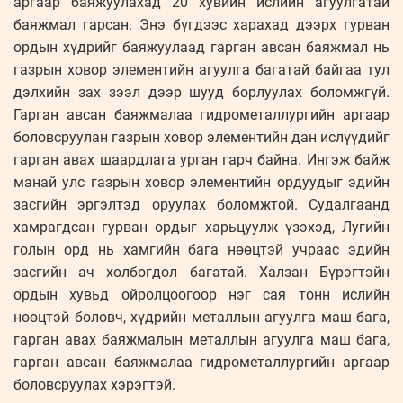
аргаар баяжуулахад 20 хувийн ислийн агуулгатай
баяжмал гарсан. Энэ бүгдээс харахад дээрх гурван
ордын хүдрийг баяжуулаад гарган авсан баяжмал нь
газрын ховор элементийн агуулга багатай байгаа тул
дэлхийн зах зээл дээр шууд борлуулах боломжгүй.
Гарган авсан баяжмалаа гидрометаллургийн аргаар
боловсруулан газрын ховор элементийн дан ислүүдийг
гарган авах шаардлага урган гарч байна. Ингэж байж
манай улс газрын ховор элементийн ордуудыг эдийн
засгийн эргэлтэд оруулах боломжтой. Судалгаанд
хамрагдсан гурван ордыг харьцуулж үзэхэд, Лугийн
голын орд нь хамгийн бага нөөцтэй учраас эдийн
засгийн ач холбогдол багатай. Халзан Бүрэгтэйн
ордын хувьд ойролцоогоор нэг сая тонн ислийн
нөөцтэй боловч, хүдрийн металлын агуулга маш бага,
гарган авах баяжмалын металлын агуулга маш бага,
гарган авсан баяжмалаа гидрометаллургийн аргаар
боловсруулах хэрэгтэй.