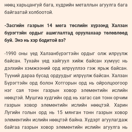
нөөц харьцангуй бага, хүдрийн металлын агуулга бага
байгаатай холбоотой.
-Засгийн газрын 14 мега төслийн хүрээнд Халзан
бүрэгтэйн ордыг ашиглалтад оруулахаар төлөвлөөд
буй. Энэ нь хэр бодитой вэ?
-1990 оны үед Халзанбүрэгтэйн ордыг олж илрүүлж
байсан. Тухайн үед хайгуул хийж байсан хүмүүс нь
дэлхийн хэмжээний орд илрүүллээ гэж ярьж байсан.
Түүний дараа бусад ордуудыг илрүүлж байсан. Халзан
Бүрэгтэйн орд болон Хотгорын орд нь ойролцоогоор
нэг сая тонн газрын ховор элементийн ислийн
нөөцтэй. Мушгиа худгийн орд нь хагас сая тонн орчим
газрын ховор элементийн ислийн нөөцтэй. Харин
Лугийн голын орд нь 15 мянган тонн газрын ховор
элементийн ислийн нөөцтэй байна. Хүдэрт агуулагдаж
байгаа газрын ховор элементийн ислийн агуулга нь