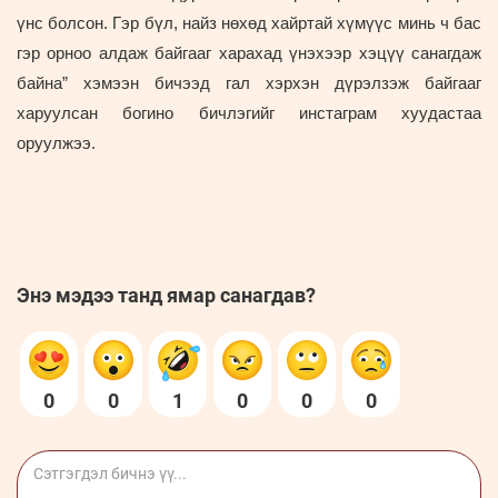
үнс болсон. Гэр бүл, найз нөхөд хайртай хүмүүс минь ч бас
гэр орноо алдаж байгааг харахад үнэхээр хэцүү санагдаж
байна” хэмээн бичээд гал хэрхэн дүрэлзэж байгааг
харуулсан богино бичлэгийг инстаграм хуудастаа
оруулжээ.
Энэ мэдээ танд ямар санагдав?
0
0
1
0
0
0