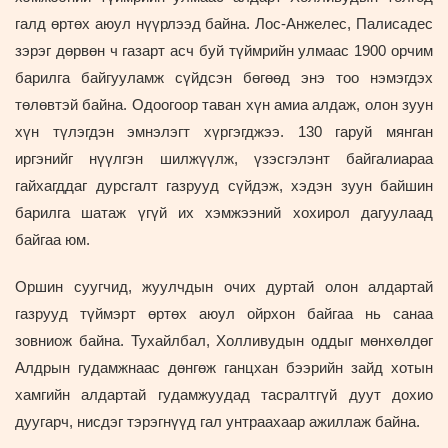
галд өртөх аюул нүүрлээд байна. Лос-Анжелес, Палисадес
зэрэг дөрвөн ч газарт асч буй түймрийн улмаас 1900 орчим
барилга байгууламж сүйдсэн бөгөөд энэ тоо нэмэгдэх
төлөвтэй байна. Одоогоор таван хүн амиа алдаж, олон зуун
хүн түлэгдэн эмнэлэгт хүргэгджээ. 130 гаруй мянган
иргэнийг нүүлгэн шилжүүлж, үзэсгэлэнт байгалиараа
гайхагддаг дурсгалт газрууд сүйдэж, хэдэн зуун байшин
барилга шатаж үгүй их хэмжээний хохирол дагуулаад
байгаа юм.
Оршин суугчид, жуулчдын очих дуртай олон алдартай
газрууд түймэрт өртөх аюул ойрхон байгаа нь санаа
зовниож байна. Тухайлбал, Холливудын оддыг мөнхөлдөг
Алдрын гудамжнаас дөнгөж ганцхан бээрийн зайд хотын
хамгийн алдартай гудамжуудад тасралтгүй дуут дохио
дуугарч, нисдэг тэрэгнүүд гал унтраахаар ажиллаж байна.