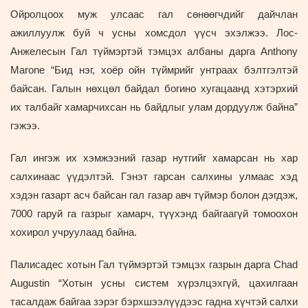
Ойролцоох муж улсаас гал сөнөөгчдийг дайчлан
ажиллуулж буй ч усны хомсдол үүсч эхэлжээ. Лос-
Анжелесын Гал түймэртэй тэмцэх албаны дарга Anthony
Marone “Бид нэг, хоёр ойн түймрийг унтраах бэлтгэлтэй
байсан. Галын нөхцөл байдал богино хугацаанд хэтэрхий
их талбайг хамарчихсан нь байдлыг улам дордуулж байна”
гэжээ.
Гал ингэж их хэмжээний газар нутгийг хамарсан нь хар
салхинаас үүдэлтэй. Гэнэт гарсан салхины улмаас хэд
хэдэн газарт асч байсан гал газар авч түймэр болон дэгдэж,
7000 гаруй га газрыг хамарч, түүхэнд байгаагүй томоохон
хохирол учруулаад байна.
Палисадес хотын Гал түймэртэй тэмцэх газрын дарга Chad
Augustin “Хотын усны систем хүрэлцэхгүй, цахилгаан
тасалдаж байгаа зэрэг бэрхшээлүүдээс гадна хүчтэй салхи