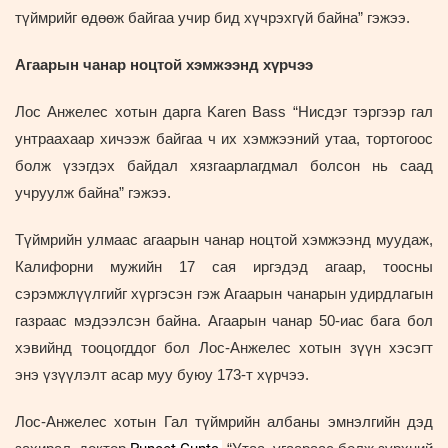
түймрийг өдөөж байгаа учир бид хүчрэхгүй байна” гэжээ.
Агаарын чанар ноцтой хэмжээнд хүрчээ
Лос Анжелес хотын дарга Karen Bass “Нисдэг тэргээр гал
унтраахаар хичээж байгаа ч их хэмжээний утаа, тортогоос
болж үзэгдэх байдал хязгаарлагдмал болсон нь саад
учруулж байна” гэжээ.
Түймрийн улмаас агаарын чанар ноцтой хэмжээнд муудаж,
Калифорни мужийн 17 сая иргэдэд агаар, тоосны
сэрэмжлүүлгийг хүргэсэн гэж Агаарын чанарын удирдлагын
газраас мэдээлсэн байна. Агаарын чанар 50-иас бага бол
хэвийнд тооцогддог бол Лос-Анжелес хотын зүүн хэсэгт
энэ үзүүлэлт асар муу буюу 173-т хүрчээ.
Лос-Анжелес хотын Гал түймрийн албаны эмнэлгийн дэд