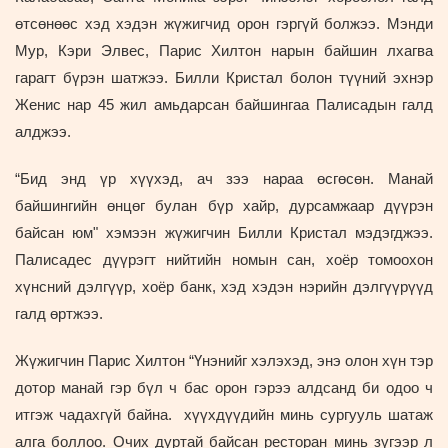
өтсөнөөс хэд хэдэн жүжигчид орон гэргүй болжээ. Мэнди
Мур, Кэри Элвес, Парис Хилтон нарын байшин лхагва
гарагт бүрэн шатжээ. Билли Кристал болон түүний эхнэр
Женис нар 45 жил амьдарсан байшингаа Палисадын галд
алджээ.
“Бид энд үр хүүхэд, ач зээ нараа өсгөсөн. Манай
байшингийн өнцөг булан бүр хайр, дурсамжаар дүүрэн
байсан юм" хэмээн жүжигчин Билли Кристал мэдэгджээ.
Палисадес дүүрэгт нийтийн номын сан, хоёр томоохон
хүнсний дэлгүүр, хоёр банк, хэд хэдэн нэрийн дэлгүүрүүд
галд өртжээ.
Жүжигчин Парис Хилтон “Үнэнийг хэлэхэд, энэ олон хүн тэр
дотор манай гэр бүл ч бас орон гэрээ алдсанд би одоо ч
итгэж чадахгүй байна. хүүхдүүдийн минь сургууль шатаж
алга боллоо. Очих дуртай байсан ресторан минь зүгээр л