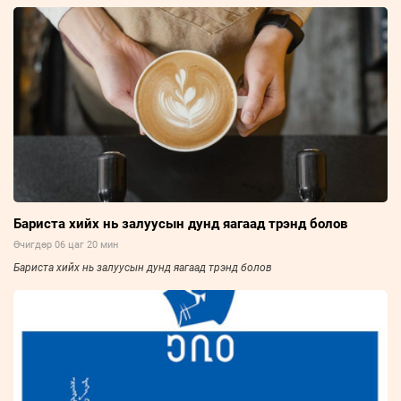
Бариста хийх нь залуусын дунд яагаад трэнд болов
Өчигдөр 06 цаг 20 мин
Бариста хийх нь залуусын дунд яагаад трэнд болов