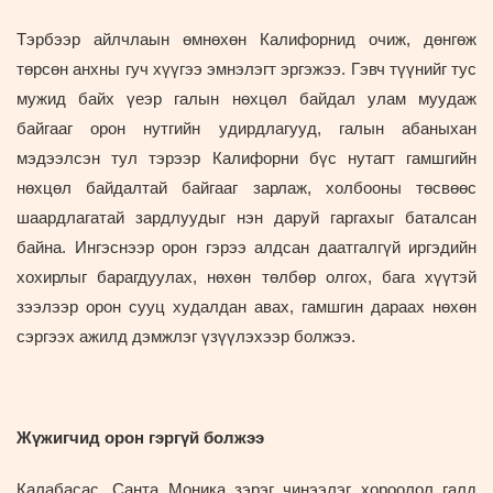
Тэрбээр айлчлаын өмнөхөн Калифорнид очиж, дөнгөж
төрсөн анхны гуч хүүгээ эмнэлэгт эргэжээ. Гэвч түүнийг тус
мужид байх үеэр галын нөхцөл байдал улам муудаж
байгааг орон нутгийн удирдлагууд, галын абаныхан
мэдээлсэн тул тэрээр Калифорни бүс нутагт гамшгийн
нөхцөл байдалтай байгааг зарлаж, холбооны төсвөөс
шаардлагатай зардлуудыг нэн даруй гаргахыг баталсан
байна. Ингэснээр орон гэрээ алдсан даатгалгүй иргэдийн
хохирлыг барагдуулах, нөхөн төлбөр олгох, бага хүүтэй
зээлээр орон сууц худалдан авах, гамшгин дараах нөхөн
сэргээх ажилд дэмжлэг үзүүлэхээр болжээ.
Жүжигчид орон гэргүй болжээ
Калабасас, Санта Моника зэрэг чинээлэг хороолол галд