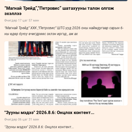
“Магнай Трейд”,“Петровис” шатахууны талон олгож
эхэллээ
Өчигдөр 17 цаг 57 мин
“Магнай Трейд” ХХК ,“Петровис” ШТС-ууд 2026 оны наймдугаар сарын 6-
ны өдөр буюу өчигдрөөс эхлэн иргэд , аж ах
"Зууны мэдээ" 2026.8.6: Онцлох контент...
Өчигдөр 06 цаг 31 мин
"Зууны мэдээ" 2026.8.6: Онцлох контент...