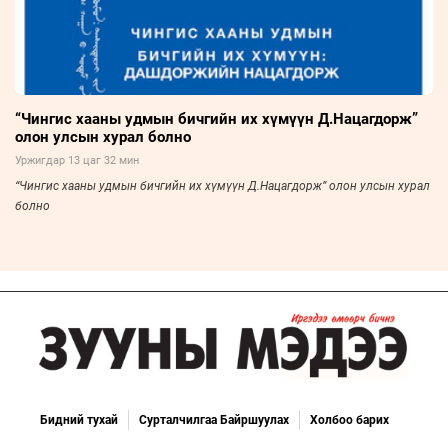
“Чингис хааны удмын бичгийн их хүмүүн Д.Нацагдорж”
олон улсын хурал болно
Уржигдар 13 цаг 32 мин
“Чингис хааны удмын бичгийн их хүмүүн Д.Нацагдорж” олон улсын хурал
болно
Бидний тухай
Сурталчилгаа Байршуулах
Холбоо барих