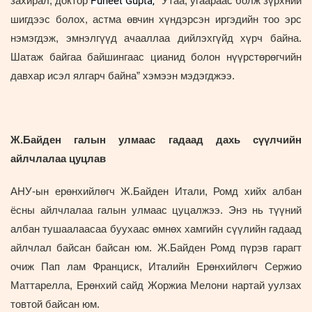
Puneet Gupta,
захирал, доктор
“Утаа, угаараас болж зүрхний
шигдээс болох, астма өвчин хүндэрсэн иргэдийн тоо эрс
нэмэгдэж, эмнэлгүүд ачааллаа дийлэхгүйд хүрч байна.
Шатаж байгаа байшингаас цианид болон нүүрстөрөгчийн
давхар исэл ялгарч байна” хэмээн мэдэгджээ.
Ж.Байден галын улмаас гадаад дахь сүүлчийн
айлчлалаа цуцлав
АНУ-ын ерөнхийлөгч Ж.Байден Итали, Ромд хийх албан
ёсны айлчлалаа галын улмаас цуцалжээ. Энэ нь түүний
албан тушаалаасаа буухаас өмнөх хамгийн сүүлийн гадаад
айлчлал байсан байсан юм. Ж.Байден Ромд пүрэв гарагт
очиж Пап лам Франциск, Италийн Ерөнхийлөгч Сержио
Маттарелла, Ерөнхий сайд Жоржиа Мелони нартай уулзах
товтой байсан юм.