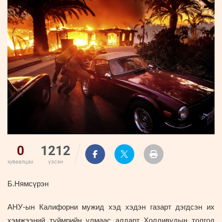
ҮНДЭСНИЙ
ВИДЕО
Бизнес
ФОТО
МЭДЭЭЛЛИЙН
хөгжил
ZUUNII
ТӨВ
Leaderships
УРЛАГ
MEDEE
forum
Бүртгүүлэх
WEEKLY
Нэвтрэх
0
1212
хуваалцах
үзсэн
Б.Нямсүрэн
АНУ-ын Калифорни мужид хэд хэдэн газарт дэгдсэн их
хэмжээний түймрийн улмаас алдарт Холливудын толгод