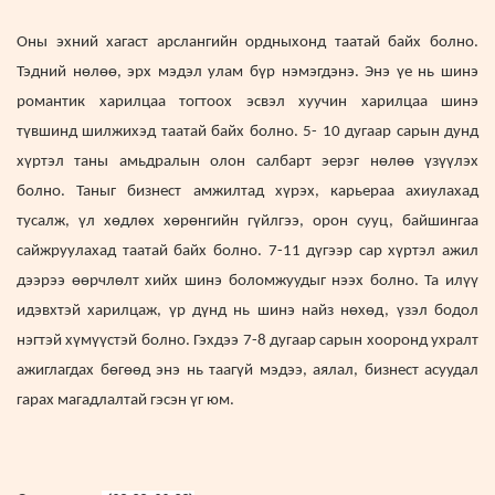
Оны эхний хагаст арслангийн ордныхонд таатай байх болно.
Тэдний нөлөө, эрх мэдэл улам бүр нэмэгдэнэ. Энэ үе нь шинэ
романтик харилцаа тогтоох эсвэл хуучин харилцаа шинэ
түвшинд шилжихэд таатай байх болно. 5- 10 дугаар сарын дунд
хүртэл таны амьдралын олон салбарт эерэг нөлөө үзүүлэх
болно. Таныг бизнест амжилтад хүрэх, карьераа ахиулахад
тусалж, үл хөдлөх хөрөнгийн гүйлгээ, орон сууц, байшингаа
сайжруулахад таатай байх болно. 7-11 дүгээр сар хүртэл ажил
дээрээ өөрчлөлт хийх шинэ боломжуудыг нээх болно. Та илүү
идэвхтэй харилцаж, үр дүнд нь шинэ найз нөхөд, үзэл бодол
нэгтэй хүмүүстэй болно. Гэхдээ 7-8 дугаар сарын хооронд ухралт
ажиглагдах бөгөөд энэ нь таагүй мэдээ, аялал, бизнест асуудал
гарах магадлалтай гэсэн үг юм.