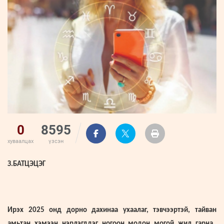
ҮНДЭСНИЙ
ВИДЕО
Бизнес
ФОТО
МЭДЭЭЛЛИЙН
хөгжил
ZUUNII
ТӨВ
Leaderships
УРЛАГ
MEDEE
forum
Бүртгүүлэх
WEEKLY
Нэвтрэх
0
8595
хуваалцах
үзсэн
З.БАТЦЭЦЭГ
Ирэх 2025 онд дорно дахинаа ухаалаг, тэвчээртэй, тайван
амьтан хэмээн нэрлэгддэг ногоон модон могой жил гарна.