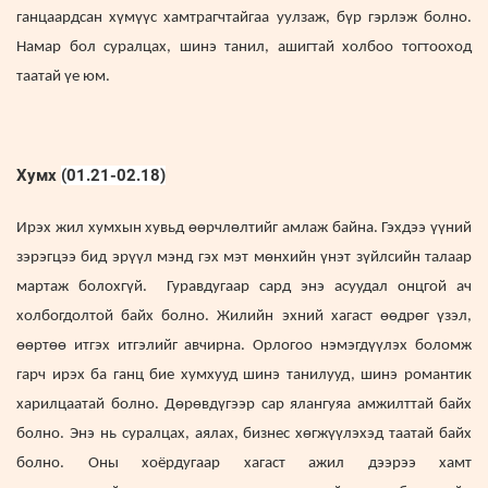
ганцаардсан хүмүүс хамтрагчтайгаа уулзаж, бүр гэрлэж болно.
Намар бол суралцах, шинэ танил, ашигтай холбоо тогтооход
таатай үе юм.
Хумх
(01.21-02.18)
Ирэх жил хумхын хувьд өөрчлөлтийг амлаж байна. Гэхдээ үүний
зэрэгцээ бид эрүүл мэнд гэх мэт мөнхийн үнэт зүйлсийн талаар
мартаж болохгүй. Гуравдугаар сард энэ асуудал онцгой ач
холбогдолтой байх болно. Жилийн эхний хагаст өөдрөг үзэл,
өөртөө итгэх итгэлийг авчирна. Орлогоо нэмэгдүүлэх боломж
гарч ирэх ба ганц бие хумхууд шинэ танилууд, шинэ романтик
харилцаатай болно. Дөрөвдүгээр сар ялангуяа амжилттай байх
болно. Энэ нь суралцах, аялах, бизнес хөгжүүлэхэд таатай байх
болно. Оны хоёрдугаар хагаст ажил дээрээ хамт