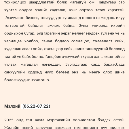
тохиролцох шаардлагатай болж магадгүй юм. Тавдугаар сар
хүртэл өөдрөг үзлийг хадгалж, азыг өөртөө татах хэрэгтэй.
Эхлүүлсэн бизнес, төслүүд урт хугацаанд орлого нэмэгдэж, илүү
тогтвортой байдлыг амлаж байна. Зуны улиралд ихрийн
ордныхон Сугар, Буд гарагийн эерэг нөлөөг мэдрэх тул энэ үе нь
харилцаа холбоо, санал бодлоо солилцох, төлөвлөлт хийх,
худалдан авалт хийх, хэлэлцээр хийх, шинэ танилуудтай болоход
таатай үе байх болно. Ганц бие хүмүүсийн хувьд хань ижилтэйгээ
уулзах магадлал нэмэгддэг. Зургадугаар сард бархасбадь
санхүүгийн ордонд нүүх бөгөөд энэ нь мөнгө олох шинэ
боломжуудыг нээж өгнө.
Мэлхий
(06.22-07.22)
2025 онд тэд ажил мэргэжлийн өөрчлөлтөд бэлдэх ёстой.
Жилийн эхний саруудад аажмаар том зорилго руу шилжих