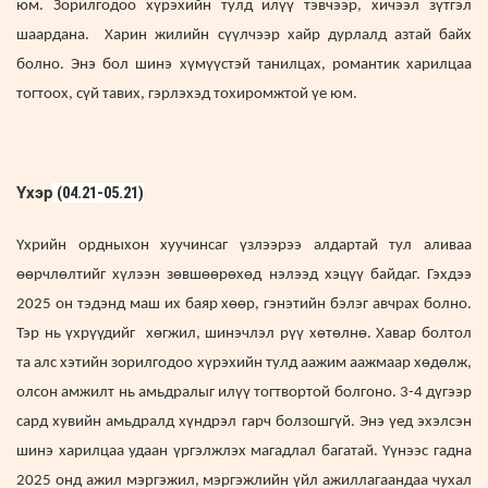
юм. Зорилгодоо хүрэхийн тулд ​​илүү тэвчээр, хичээл зүтгэл
шаардана. Харин жилийн сүүлчээр хайр дурлалд азтай байх
болно. Энэ бол шинэ хүмүүстэй танилцах, романтик харилцаа
тогтоох, сүй тавих, гэрлэхэд тохиромжтой үе юм.
Үхэр
(04.21-05.21)
Үхрийн ордныхон хуучинсаг үзлээрээ алдартай тул аливаа
өөрчлөлтийг хүлээн зөвшөөрөхөд нэлээд хэцүү байдаг. Гэхдээ
2025 он тэдэнд маш их баяр хөөр, гэнэтийн бэлэг авчрах болно.
Тэр нь үхрүүдийг хөгжил, шинэчлэл рүү хөтөлнө. Хавар болтол
та алс хэтийн зорилгодоо хүрэхийн тулд аажим аажмаар хөдөлж,
олсон амжилт нь амьдралыг илүү тогтвортой болгоно. 3-4 дүгээр
сард хувийн амьдралд хүндрэл гарч болзошгүй. Энэ үед эхэлсэн
шинэ харилцаа удаан үргэлжлэх магадлал багатай. Үүнээс гадна
2025 онд ажил мэргэжил, мэргэжлийн үйл ажиллагаандаа чухал