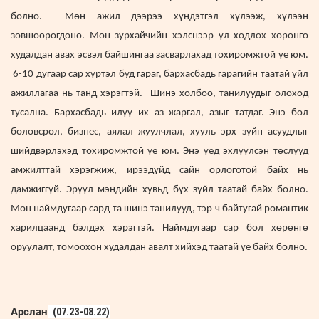
болно. Мөн ажил дээрээ хүндэтгэл хүлээж, хүлээн
зөвшөөрөгдөнө. Мөн зурхайчийн хэлснээр үл хөдлөх хөрөнгө
худалдан авах эсвэл байшингаа засварлахад тохиромжтой үе юм.
6-10 дугаар сар хүртэл буд гараг, бархасбадь гарагийн таатай үйл
ажиллагаа нь танд хэрэгтэй. Шинэ холбоо, танилуудыг олоход
тусална. Бархасбадь илүү их аз жаргал, азыг татдаг. Энэ бол
боловсрол, бизнес, аялал жуулчлал, хууль эрх зүйн асуудлыг
шийдвэрлэхэд тохиромжтой үе юм. Энэ үед эхлүүлсэн төслүүд
амжилттай хэрэгжиж, ирээдүйд сайн орлоготой байх нь
дамжиггүй. Эрүүл мэндийн хувьд бүх зүйл таатай байх болно.
Мөн наймдугаар сард та шинэ танилууд, тэр ч байтугай романтик
харилцаанд бэлдэх хэрэгтэй. Наймдугаар сар бол хөрөнгө
оруулалт, томоохон худалдан авалт хийхэд таатай үе байх болно.
Арслан
(07.23-08.22)