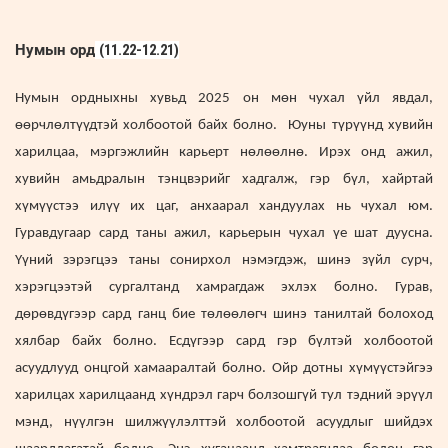
Нумын орд
(11.22-12.21)
Нумын ордныхны хувьд 2025 он мөн чухал үйл явдал,
өөрчлөлтүүдтэй холбоотой байх болно. Юуны түрүүнд хувийн
харилцаа, мэргэжлийн карьерт нөлөөлнө. Ирэх онд ажил,
хувийн амьдралын тэнцвэрийг хадгалж, гэр бүл, хайртай
хүмүүстээ илүү их цаг, анхаарал хандуулах нь чухал юм.
Гуравдугаар сард таны ажил, карьерын чухал үе шат дуусна.
Үүний зэрэгцээ таны сонирхол нэмэгдэж, шинэ зүйл сурч,
хэрэгцээтэй сургалтанд хамрагдаж эхлэх болно. Гурав,
дөрөвдүгээр сард ганц бие төлөөлөгч шинэ танилтай болоход
хялбар байх болно. Есдүгээр сард гэр бүлтэй холбоотой
асуудлууд онцгой хамааралтай болно. Ойр дотны хүмүүстэйгээ
харилцах харилцаанд хүндрэл гарч болзошгүй тул тэдний эрүүл
мэнд, нүүлгэн шилжүүлэлттэй холбоотой асуудлыг шийдэх