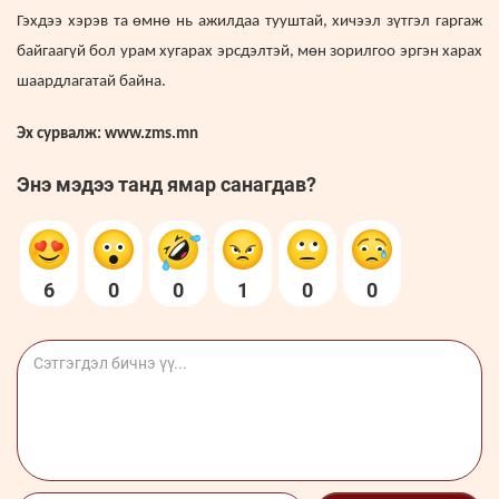
Гэхдээ хэрэв та өмнө нь ажилдаа тууштай, хичээл зүтгэл гаргаж
байгаагүй бол урам хугарах эрсдэлтэй, мөн зорилгоо эргэн харах
шаардлагатай байна.
Эх сурвалж: www.zms.mn
Энэ мэдээ танд ямар санагдав?
6
0
0
1
0
0