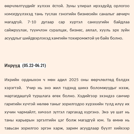
өөрчлөлтүүдийг хүлээх ёстой. Зуны улирал ирээдүйд орлогоо
нэмэгдүүлэхэд тань туслах гэнэтийн бизнесийн саналыг авчирч
магадгүй. 7-10 дугаар сар хүртэл санхүүгийн байдлаа
сайжруулах, түүнчлэн суралцах, бизнес, аялал, хууль эрх зүйн
асуудлыг шийдвэрлэхэд хамгийн тохиромжтой үе байх болно.
Ихрүүд
(05.22-06.21)
Ихрийн ордныхон ч мөн адил 2025 оны өөрчлөлтөд бэлдэх
хэрэгтэй. Учир нь энэ жил тэдэнд шинэ боломжуудыг нээж,
мартагдашгүй туршлага өгөх болно. Хэдийгээр эхэндээ санчир
гаригийн хүчтэй нөлөө таныг зорилгодоо хүрэхийн тулд илүү их
хүчин чармайлт, хичээл зүтгэл гаргахад хүргэнэ. Энэ үе шат нь
таны карьерын эргэлтийн цэг болж магадгүй юм. Та өмнө нь
тавьсан зорилгоо эргэн харж, зарим асуудлаар буулт хийхээр