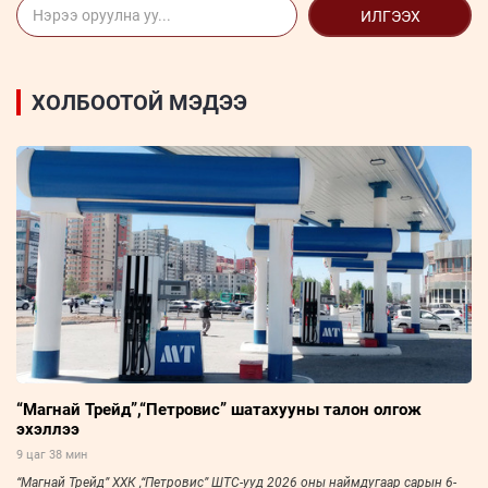
ИЛГЭЭХ
ХОЛБООТОЙ МЭДЭЭ
“Магнай Трейд”,“Петровис” шатахууны талон олгож
эхэллээ
9 цаг 38 мин
“Магнай Трейд” ХХК ,“Петровис” ШТС-ууд 2026 оны наймдугаар сарын 6-