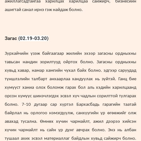
ажиллагсадтайгаа харилцах харилцаа сайжирч, бизнесийн
ашигтай санал ирнэ гэж найдаж болно.
Загас
(02.19-03.20)
Зурхайчийн үзэж байгаагаар жилийн эхээр загасны ордныхны
тавьсан нандин зорилтууд ойртох болно. Загасны ордныхны
хувьд хавар, намар хамгийн чухал байх болно. эдгээр саруудад
түншлэлийн талбарт анхаарлаа хандуулах нь зүйтэй. Ганц бие
хүмүүст ханиа олох боломж гарах бол аль хэдийн харилцаанд
орсон хүмүүс шинэчлэгдэх эсвэл хүч чадлын сорилттой тулгарах
болно. 7-10 дугаар сар хүртэл Бархасбадь гарагийн таатай
байрлал нь орлогоо нэмэгдүүлж, санхүүгийн үр өгөөжийг олж
авахад тусална. Өмнөх хүчин чармайлт, ажил дээрээ хийсэн
хүчин чармайлт нь сайн үр дүнг авчрах болно. Энэ нь албан
тушаал ахих эсвэл материаллаг байдлын хувьд сайжирч болно.