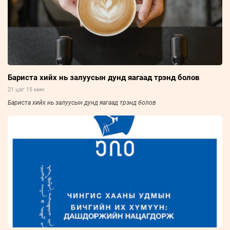
Бариста хийх нь залуусын дунд яагаад трэнд болов
21 цаг 15 мин
Бариста хийх нь залуусын дунд яагаад трэнд болов