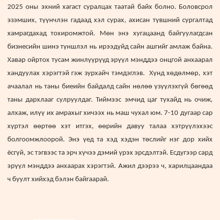
2025 оны эхний хагаст суралцах таатай байх болно. Боловсрол
эзэмших, түүнчлэн гадаад хэл сурах, ахисан түвшний сургалтад
хамрагдахад тохиромжтой. Мөн энэ хугацаанд байгуулагдсан
бизнесийн шинэ түншлэл нь ирээдүйд сайн ашгийг амлаж байна.
Хавар ойртох тусам жинлүүрүүд эрүүл мэнддээ онцгой анхаарал
хандуулах хэрэгтэй гэж зурхайч тэмдэглэв. Хүнд хөдөлмөр, хэт
ачаалал нь таны биеийн байдалд сайн нөлөө үзүүлэхгүй бөгөөд
таны дархлааг сулруулдаг. Тиймээс эмчид цаг тухайд нь очиж,
алхаж, илүү их амрахыг хичээх нь маш чухал юм. 7-10 дугаар сар
хүртэл өөртөө хэт итгэх, өөрийн давуу талаа хэтрүүлэхээс
болгоомжлоорой. Энэ үед та хэд хэдэн төслийг нэг дор хийх
ёсгүй, эс тэгвээс та эрч хүчээ дэмий үрэх эрсдэлтэй. Есдүгээр сард
эрүүл мэнддээ анхаарах хэрэгтэй. Ажил дээрээ ч, харилцаандаа
ч буулт хийхэд бэлэн байгаарай.