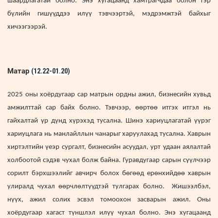
шаардлагатай болно. Энэ хугацаанд хамтрагчдаа болон гэр
бүлийн гишүүддээ илүү тэвчээртэй, мэдрэмжтэй байхыг
хичээгээрэй.
Матар
(12.22-01.20)
2025 оны хоёрдугаар сар матрын ордны ажил, бизнесийн хувьд
амжилттай сар байх болно. Тэвчээр, өөртөө итгэх итгэл нь
гайхалтай үр дүнд хүрэхэд тусална. Шинэ хариуцлагатай үүрэг
хариуцлага нь манлайллын чанарыг харуулахад тусална. Хаврын
хиртэлтийн үеэр сургалт, бизнесийн асуудал, урт удаан аялалтай
холбоотой сэдэв чухал болж байна. Гуравдугаар сарын сүүлчээр
сорилт бэрхшээлийг авчирч болох бөгөөд ерөнхийдөө хаврын
улиралд чухал өөрчлөлтүүдтэй тулгарах болно. Жишээлбэл,
нүүх, ажил солих эсвэл томоохон засварын ажил. Оны
хоёрдугаар хагаст түншлэл илүү чухал болно. Энэ хугацаанд