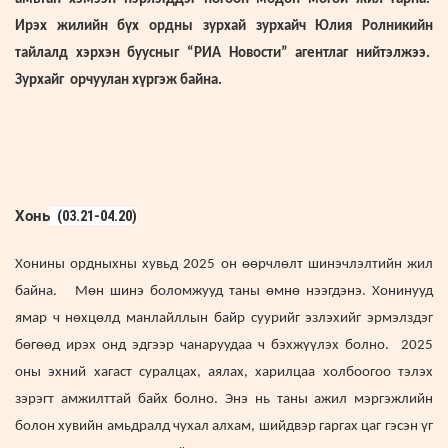
Ирэх жилийн бүх ордны зурхай зурхайч Юлия Ролникийн
тайлалд хэрхэн буусныг “РИА Новости” агентлаг нийтэлжээ.
Зурхайг орчуулан хүргэж байна.
Хонь
(03.21-04.20)
Хонины ордныхны хувьд 2025 он өөрчлөлт шинэчлэлтийн жил
байна. Мөн шинэ боломжууд таны өмнө нээгдэнэ. Хонинууд
ямар ч нөхцөлд манлайллын байр суурийг эзлэхийг эрмэлздэг
бөгөөд ирэх онд эдгээр чанаруудаа ч бэхжүүлэх болно. 2025
оны эхний хагаст суралцах, аялах, харилцаа холбоогоо тэлэх
зэрэгт амжилттай байх болно. Энэ нь таны ажил мэргэжлийн
болон хувийн амьдралд чухал алхам, шийдвэр гаргах цаг гэсэн үг