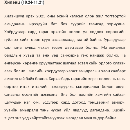
Хилэнц
(10.24-11.21)
Хилэнцүүд ирэх 2025 оны эхний хагасыг олон жил тогтвортой
амьдралын ирээдүйн бат бөх суурийг тавихад зориулна.
Хоёрдугаар сард гараг эрхсийн нөлөө үл хөдлөх хөрөнгийн
гүйлгээ хийх, орон сууц засварлахад таатай байна. Гуравдугаар
сар таны хувьд чухал төсөл дуусгавар болно. Материаллаг
байдлын хувьд та энэ үед сайжирна гэж найдаж болно. Та
өнгөрсөн хөрөнгө оруулалтаас шагнал эсвэл сайн орлого хүлээн
авах болно. Жилийн хоёрдугаар хагаст амьдралын олон салбарт
амжилттай байх болно. Бархасбадь гарагийн эерэг нөлөө нь таны
өөртөө итгэх итгэлийг нэмэгдүүлж, материаллаг болон оюун
санааны өсөлтийг дэмжинэ. Энэ бол жилийн хамгийн сайхан
цагуудын нэг юм. Есдүгээр сард дотоод тэнцвэрийг авчирч,
хувийн амьдралд тань чухал үйл явдлууд дагалдана. Эцсийн
эцэст энэ үед хайрттайгаа уулзах магадлал маш өндөр байна.