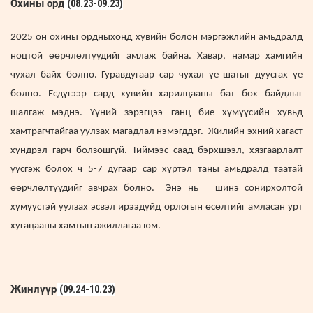
Охины орд
(08.23-09.23)
2025 он охины ордныхонд хувийн болон мэргэжлийн амьдралд
ноцтой өөрчлөлтүүдийг амлаж байна. Хавар, намар хамгийн
чухал байх болно. Гуравдугаар сар чухал үе шатыг дуусгах үе
болно. Есдүгээр сард хувийн харилцааны бат бөх байдлыг
шалгаж мэднэ. Үүний зэрэгцээ ганц бие хүмүүсийн хувьд
хамтрагчтайгаа уулзах магадлал нэмэгддэг. Жилийн эхний хагаст
хүндрэл гарч болзошгүй. Тиймээс ​​саад бэрхшээл, хязгаарлалт
үүсгэж болох ч 5-7 дугаар сар хүртэл таны амьдралд таатай
өөрчлөлтүүдийг авчрах болно. Энэ нь шинэ сонирхолтой
хүмүүстэй уулзах эсвэл ирээдүйд орлогын өсөлтийг амласан урт
хугацааны хамтын ажиллагаа юм.
Жинлүүр
(09.24-10.23)