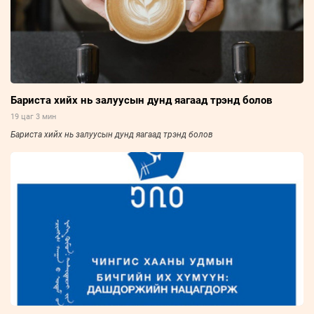
Бариста хийх нь залуусын дунд яагаад трэнд болов
19 цаг 3 мин
Бариста хийх нь залуусын дунд яагаад трэнд болов