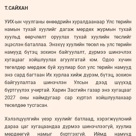
Т.САЙХАН
УИХ-ын чуулганы өнөөдрийн хуралдаанаар Улс төрийн
намын тухай хуулийг дагаж мөрдөх журмын тухай
хуульд өөрчлөлт оруулах тухай хуулийн төслийг
эцэслэн баталлаа. Энэхүү хуулийн төсөл нь улс төрийн
намууд бүтэц зохион байгуулалт, дүрмээ шинэчлэх
хугацааг хойшлуулах агуулгатай юм. Одоо хүчин
төгөлдөр мөрдөж буй хуулиар бол улс төрийн намууд
энэ сард багтаан Их хурлаа хийж дүрэм, бүтэц, зохион
байгуулалтаа шинэчлэн Улсын дээд шүүхэд
бүртгүүлэх учиртай. Харин Засгийн газар энэ хугацааг
2027 оны наймдугаар сар хүртэл хойшлуулахаар
төсөлдөө тусгасан.
Хэлэлцүүлгийн үеэр хуулийг батлаад, хэрэгжүүлсний
дараа цаг хугацаандаа дүрмээ шинэчлээгүй, хуулиа
мөрдөөгүй намыг бүртгэхгүй. Иймд намууд