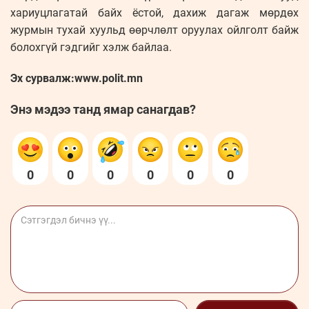
хариуцлагатай байх ёстой, дахиж дагаж мөрдөх
журмын тухай хуульд өөрчлөлт оруулах ойлголт байж
болохгүй гэдгийг хэлж байлаа.
Эх сурвалж:www.polit.mn
Энэ мэдээ танд ямар санагдав?
0
0
0
0
0
0