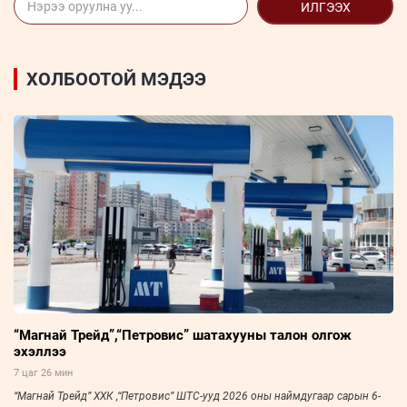
ИЛГЭЭХ
ХОЛБООТОЙ МЭДЭЭ
“Магнай Трейд”,“Петровис” шатахууны талон олгож
эхэллээ
7 цаг 26 мин
“Магнай Трейд” ХХК ,“Петровис” ШТС-ууд 2026 оны наймдугаар сарын 6-