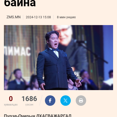
байна
ҮНДЭСНИЙ
ВИДЕО
Бизнес
ФОТО
МЭДЭЭЛЛИЙН
хөгжил
ZUUNII
ТӨВ
Leaderships
ZMS.MN
2024-12-13 15:08
8 мин унших
УРЛАГ
MEDEE
forum
Бүртгүүлэх
WEEKLY
Нэвтрэх
0
1686
хуваалцах
үзсэн
Пүрэв-Очирын ЛХАГВАЖАРГАЛ