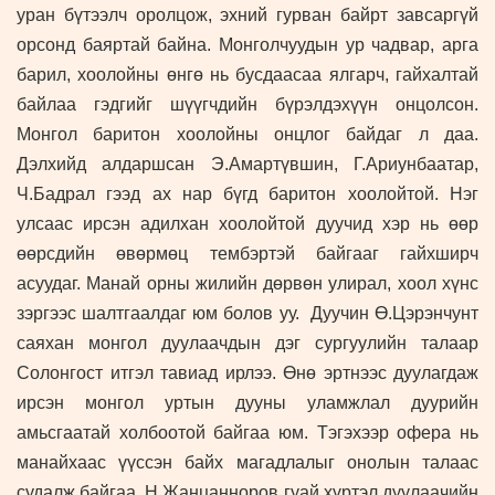
уран бүтээлч оролцож, эхний гурван байрт завсаргүй
орсонд баяртай байна. Монголчуудын ур чадвар, арга
барил, хоолойны өнгө нь бусдаасаа ялгарч, гайхалтай
байлаа гэдгийг шүүгчдийн бүрэлдэхүүн онцолсон.
Монгол баритон хоолойны онцлог байдаг л даа.
Дэлхийд алдаршсан Э.Амартүвшин, Г.Ариунбаатар,
Ч.Бадрал гээд ах нар бүгд баритон хоолойтой. Нэг
улсаас ирсэн адилхан хоолойтой дуучид хэр нь өөр
өөрсдийн өвөрмөц тембэртэй байгааг гайхширч
асуудаг. Манай орны жилийн дөрвөн улирал, хоол хүнс
зэргээс шалтгаалдаг юм болов уу. Дуучин Ө.Цэрэнчунт
саяхан монгол дуулаачдын дэг сургуулийн талаар
Солонгост итгэл тавиад ирлээ. Өнө эртнээс дуулагдаж
ирсэн монгол уртын дууны уламжлал дуурийн
амьсгаатай холбоотой байгаа юм. Тэгэхээр офера нь
манайхаас үүссэн байх магадлалыг онолын талаас
судалж байгаа. Н.Жанцанноров гуай хүртэл дуулаачийн