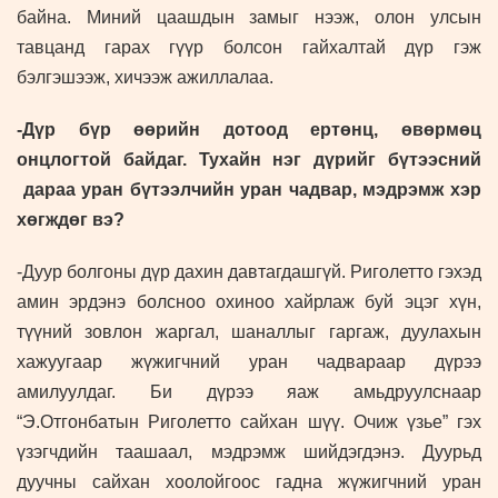
байна. Миний цаашдын замыг нээж, олон улсын
тавцанд гарах гүүр болсон гайхалтай дүр гэж
бэлгэшээж, хичээж ажиллалаа.
-Дүр бүр өөрийн дотоод ертөнц, өвөрмөц
онцлогтой байдаг. Тухайн нэг дүрийг бүтээсний
дараа уран бүтээлчийн уран чадвар, мэдрэмж хэр
хөгждөг вэ?
-Дуур болгоны дүр дахин давтагдашгүй. Риголетто гэхэд
амин эрдэнэ болсноо охиноо хайрлаж буй эцэг хүн,
түүний зовлон жаргал, шаналлыг гаргаж, дуулахын
хажуугаар жүжигчний уран чадвараар дүрээ
амилуулдаг. Би дүрээ яаж амьдруулснаар
“Э.Отгонбатын Риголетто сайхан шүү. Очиж үзье” гэх
үзэгчдийн таашаал, мэдрэмж шийдэгдэнэ. Дуурьд
дуучны сайхан хоолойгоос гадна жүжигчний уран