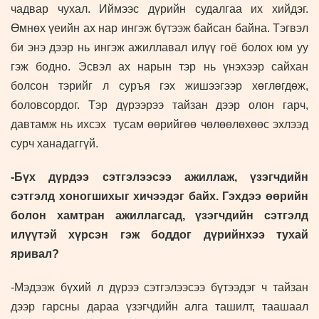
чадвар чухал. Иймээс дүрийн судалгаа их хийдэг.
Өмнөх үеийн ах нар ингэж бүтээж байсан байна. Тэгвэл
би энэ дээр нь ингэж ажиллавал илүү гоё болох юм уу
гэж бодно. Эсвэл ах нарын тэр нь үнэхээр сайхан
болсон тэрийг л суръя гэх жишээгээр хөглөгдөж,
боловсордог. Тэр дүрээрээ тайзан дээр олон гарч,
давтамж нь ихсэх тусам өөрийгөө чөлөөлөхөөс эхлээд
сурч ханадаггүй.
-Бүх дүрдээ сэтгэлээсээ ажиллаж, үзэгчдийн
сэтгэлд хоногшихыг хичээдэг байх. Гэхдээ өөрийн
болон хамтран ажиллагсад, үзэгчдийн сэтгэлд
илүүтэй хүрсэн гэж боддог дүрийнхээ тухай
яривал?
-Мэдээж бүхий л дүрээ сэтгэлээсээ бүтээдэг ч тайзан
дээр гарсны дараа үзэгчдийн алга ташилт, таашаал