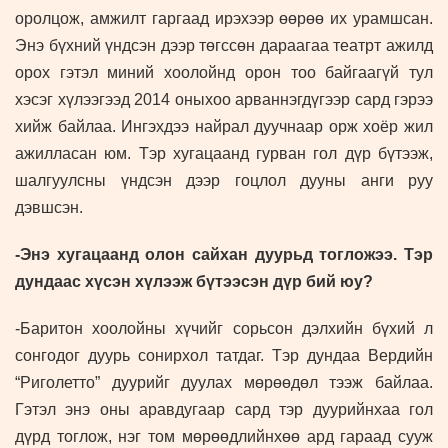
оролцож, амжилт гаргаад ирэхээр өөрөө их урамшсан.
Энэ бүхний үндсэн дээр төгссөн дараагаа театрт ажилд
орох гэтэл миний хоолойнд орон тоо байгаагүй тул
хэсэг хүлээгээд 2014 оныхоо арваннэгдүгээр сард гэрээ
хийж байлаа. Ингэхдээ найрал дуучнаар орж хоёр жил
ажилласан юм. Тэр хугацаанд гурван гол дүр бүтээж,
шалгуулсны үндсэн дээр гоцлол дууны анги руу
дэвшсэн.
-Энэ хугацаанд олон сайхан дуурьд тогложээ. Тэр
дундаас хүсэн хүлээж бүтээсэн дүр бий юу?
-Баритон хоолойны хүчийг сорьсон дэлхийн бүхий л
сонгодог дуурь сонирхол татдаг. Тэр дундаа Вердийн
“Риголетто” дуурийг дуулах мөрөөдөл тээж байлаа.
Гэтэл энэ оны аравдугаар сард тэр дуурийнхаа гол
дүрд тоглож, нэг том мөрөөдлийнхөө ард гараад сууж