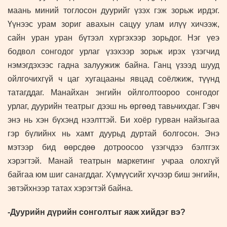
маань миний тоглосон дуурийг үзэх гэж зорьж ирдэг.
Үүнээс урам зориг авахын сацуу улам илүү хичээж,
сайн уран уран бүтээл хүргэхээр зорьдог. Нэг үеэ
бодвол сонгодог урлаг үзэхээр зорьж ирэх үзэгчид
нэмэгдэхээс гадна залуужиж байна. Ганц үзээд шууд
ойлгочихгүй ч цаг хугацааны явцад соёлжиж, түүнд
татагддаг. Манайхан энгийн ойлголтоороо сонгодог
урлаг, дуурийн театрыг дээш нь өргөөд тавьчихдаг. Гэвч
энэ нь хэн бүхэнд нээлттэй. Би хоёр гурван найзыгаа
гэр бүлийнх нь хамт дуурьд дуртай болгосон. Энэ
мэтээр бид өөрсдөө дотроосоо үзэгчдээ бэлтгэх
хэрэгтэй. Манай театрын маркетинг учраа олохгүй
байгаа юм шиг санагддаг. Хүмүүсийг хүчээр биш энгийн,
эвтэйхнээр татах хэрэгтэй байна.
-Дуурийн дүрийн сонголтыг яаж хийдэг вэ?