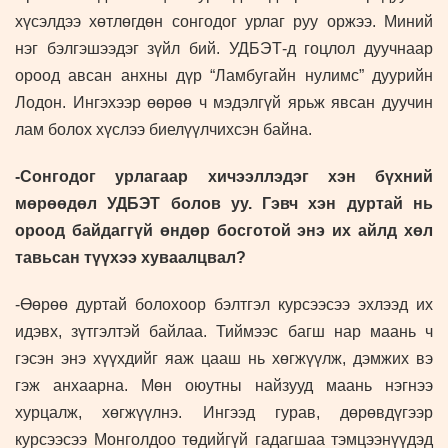
хүсэлдээ хөтлөгдөн сонгодог урлаг руу оржээ. Миний
нэг бэлгэшээдэг зүйл бий. УДБЭТ-д гоцлол дуучнаар
ороод авсан анхны дүр “Ламбугайн нулимс” дуурийн
Лодон. Ингэхээр өөрөө ч мэдэлгүй ярьж явсан дуучин
лам болох хүслээ биелүүлчихсэн байна.
-Сонгодог урлагаар хичээллэдэг хэн бүхний
мөрөөдөл УДБЭТ болов уу. Гэвч хэн дуртай нь
ороод байдаггүй өндөр босготой энэ их айлд хөл
тавьсан түүхээ хуваалцвал?
-Өөрөө дуртай болохоор бэлтгэл курсээсээ эхлээд их
идэвх, зүтгэлтэй байлаа. Тиймээс багш нар маань ч
гэсэн энэ хүүхдийг яаж цааш нь хөгжүүлж, дэмжих вэ
гэж анхаарна. Мөн оюутны найзууд маань нэгнээ
хурцалж, хөгжүүлнэ. Ингээд гурав, дөрөвдүгээр
курсээсээ Монголдоо төдийгүй гадагшаа тэмцээнүүдэд