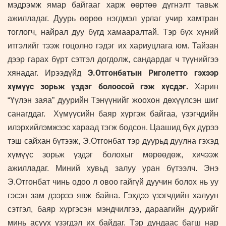
мэдрэмж ямар байгааг харж өөртөө дүгнэлт тавьж
ажилладаг. Дуурь өөрөө нэгдмэл урлаг учир хамтран
тоглогч, найрал дуу бүгд хамааралтай. Тэр бүх хүний
итгэлийг тээж гоцолно гэдэг их хариуцлага юм. Тайзан
дээр гарах бүрт сэтгэл догдолж, сандардаг ч түүнийгээ
Э.Отгонбатын Риголетто гэхээр
хянадаг. Ирээдүйд
хүмүүс зорьж үздэг болоосой гэж хүсдэг.
Харин
“Үүлэн заяа” дуурийн Тэнүүнийг жоохон дөхүүлсэн шиг
санагддаг. Хүмүүсийн баяр хүргэж байгаа, үзэгчдийн
илэрхийлэмжээс хараад тэгж бодсон. Цаашид бүх дүрээ
тэш сайхан бүтээж, Э.Отгонбат тэр дуурьд дуулна гэхэд
хүмүүс зорьж үздэг болохыг мөрөөдөж, хичээж
ажилладаг. Миний хувьд залуу уран бүтээлч. Энэ
Э.Отгонбат чинь одоо л овоо гайгүй дуучин болох нь уу
гэсэн зам дээрээ явж байна. Гэхдээ үзэгчдийн халуун
сэтгэл, баяр хүргэсэн мэндчилгээ, дараагийн дуурийг
минь асуух үзэгдэл их байдаг. Тэр дундаас багш нар