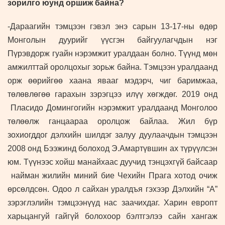
зорилго юунд оршиж байна?
-Дараагийн тэмцээн гэвэл энэ сарын 13-17-ны өдөр
Монголын дуурийг үүсгэн байгуулагчдын нэг
Пүрэвдорж гуайн нэрэмжит уралдаан болно. Түүнд мөн
амжилттай оролцохыг зорьж байна. Тэмцээн уралдаанд
орж өөрийгөө хаана явааг мэдэрч, чиг баримжаа,
төлөвлөгөө гарахын зэрэгцээ илүү хөгждөг. 2019 онд
Пласидо Домингогийн нэрэмжит уралдаанд Монголоо
төлөөлж ганцаараа оролцож байлаа. Жил бүр
зохиогддог дэлхийн шилдэг залуу дуулаачдын тэмцээн
2008 онд Бээжинд болоход Э.Амартүвшин ах түрүүлсэн
юм. Түүнээс хойш манайхаас дуучид тэнцэхгүй байсаар
найман жилийн миний бие Чехийн Прага хотод очиж
өрсөлдсөн. Одоо л сайхан уралдъя гэхээр Дэлхийн “А”
зэрэглэлийн тэмцээнүүд нас заачихдаг. Харин европт
харьцангуй гайгүй болохоор бэлтгэлээ сайн хангаж