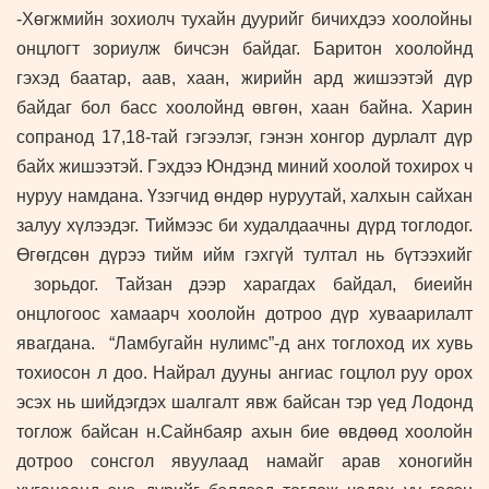
-Хөгжмийн зохиолч тухайн дуурийг бичихдээ хоолойны
онцлогт зориулж бичсэн байдаг. Баритон хоолойнд
гэхэд баатар, аав, хаан, жирийн ард жишээтэй дүр
байдаг бол басс хоолойнд өвгөн, хаан байна. Харин
сопранод 17,18-тай гэгээлэг, гэнэн хонгор дурлалт дүр
байх жишээтэй. Гэхдээ Юндэнд миний хоолой тохирох ч
нуруу намдана. Үзэгчид өндөр нуруутай, халхын сайхан
залуу хүлээдэг. Тиймээс би худалдаачны дүрд тоглодог.
Өгөгдсөн дүрээ тийм ийм гэхгүй тултал нь бүтээхийг
зорьдог. Тайзан дээр харагдах байдал, биеийн
онцлогоос хамаарч хоолойн дотроо дүр хуваарилалт
явагдана. “Ламбугайн нулимс”-д анх тоглоход их хувь
тохиосон л доо. Найрал дууны ангиас гоцлол руу орох
эсэх нь шийдэгдэх шалгалт явж байсан тэр үед Лодонд
тоглож байсан н.Сайнбаяр ахын бие өвдөөд хоолойн
дотроо сонсгол явуулаад намайг арав хоногийн