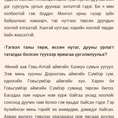
дэг сургууль уртын дуунаас эхлэлтэй гэдэг. Би ч мөн
холбоотой гэж боддог. Монгол орны газар зүйн
байршлаас хамаарч, тэр нутгаас төрсөн дуучдын
хоолой ялгаатай. Хангай нутгаас нарийн хоолой төрдөг
байх жишээтэй.
-Тэгвэл таны төрж, өссөн нутаг, дууны урлагт
татагдах болсон түүхээр яриагаа үргэлжлүүлье?
-Миний аав Говь-Алтай аймгийн Халиун сумын уугуул.
Ээж минь хуучны Дорноговь аймгийн Сүмбэр сум,
одоогийн Говьсүмбэр аймгийн хүн. Харин би
Говьсүмбэр аймгийн Сүмбэр суманд төрсөн билээ.
Багадаа лам нарын ном хурж байгаа унзад хоолойг
сонсоод дуучин лам болно гэж ярьдаг байсан гэдэг. Гэр
бүлийнхэн минь тэрийг их өхөөрдөж, дэмждэг байсан.
Арван жилдээ тэмцээн уралдаанд орж явсаар дуулах