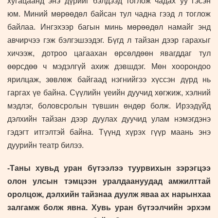
хугацаанд энэ дүрийг бэлдээд тоглож чадах уу гэсэн
юм. Миний мөрөөдөл байсан тул чадна гээд л тоглож
байлаа. Ингэхээр багын минь мөрөөдөл намайг энд
авчирчээ гэж бэлгэшээдэг. Бүгд л тайзан дээр гарахыг
хичээж, дотроо цагаахан өрсөлдөөн явагддаг тул
өөрсдөө ч мэдэлгүй ахиж дэвшдэг. Мөн хоорондоо
ярилцаж, зөвлөж байгаад нэгнийгээ хүссэн дүрд нь
гаргах үе байна. Сүүлийн үеийн дуучид хөгжиж, хэлний
мэдлэг, боловсролын түвшин өндөр болж. Ирээдүйд
дэлхийн тайзан дээр дуулах дуучид улам нэмэгдэнэ
гэдэгт итгэлтэй байна. Түүнд хүрэх гүүр маань энэ
дуурийн театр билээ.
-Таны хувьд уран бүтээлээ туурвихын зэрэгцээ
олон улсын тэмцээн уралдаануудад амжилттай
оролцож, дэлхийн тайзнаа дуулж яваа ах нарынхаа
залгамж болж явна. Хувь уран бүтээлчийн эрхэм