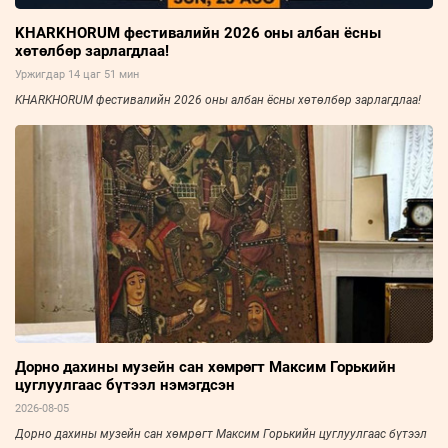
KHARKHORUM фестивалийн 2026 оны албан ёсны
хөтөлбөр зарлагдлаа!
Уржигдар 14 цаг 51 мин
KHARKHORUM фестивалийн 2026 оны албан ёсны хөтөлбөр зарлагдлаа!
Дорно дахины музейн сан хөмрөгт Максим Горькийн
цуглуулгаас бүтээл нэмэгдсэн
2026-08-05
Дорно дахины музейн сан хөмрөгт Максим Горькийн цуглуулгаас бүтээл