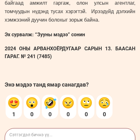
байгаад амжилт гаргаж, олон улсын агентлаг,
томчуудын нүдэнд тусах хэрэгтэй. Ирээдүйд дэлхийн
хэмжээний дуучин болохыг зорьж байна.
Эх сурвалж: “Зууны мэдээ” сонин
2024 ОНЫ АРВАНХОЁРДУГААР САРЫН 13. БААСАН
ГАРАГ. № 241 (7485)
Энэ мэдээ танд ямар санагдав?
1
0
0
0
0
0