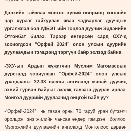
Дэлхийн тайзнаа монгол хүний өвөрмөц хоолойн
цар хүрээг гайхуулан яваа чадварлаг дуучдын
үргэлжлэл бол УДБЭТ-ийн гоцлол дуучин Эрдэнийн
Отгонбат билээ. Тэрээр өнгөрсөн сард ОХУ-д
зохиогдсон “Орфей 2024” олон улсын дуурийн
дуулаачдын тэмцээнд тэргүүн байр эзлээд байна.
-ЗХУ-ын Ардын жүжигчин Муслим Магомаевын
дурсгалд зориулсан “Орфей-2024” олон улсын
уралдааны 32-38 насны ангилалд манай дуучид
эхний гурван байрыг эзэлж, ганзага дүүрэн ирлээ.
Монгол дуурийн дуулаачид онцгой байв уу?
-“Орфей-2024” нь таван орны 70 гаруй уран бүтээлч
оролцож, энэ жилийн чансаа өндөр тэмцээн боллоо.
Мэргэжлийн дуулаачийн ангилалд Монголоос дөрвөн