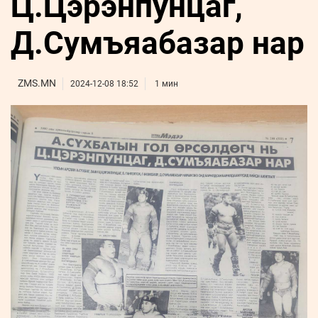
Ц.Цэрэнпунцаг,
ҮНДЭСНИЙ
ВИДЕО
Бизнес
ФОТО
МЭДЭЭЛЛИЙН
хөгжил
Д.Сумъяабазар нар
ZUUNII
ТӨВ
Leaderships
УРЛАГ
MEDEE
forum
Бүртгүүлэх
WEEKLY
Нэвтрэх
ZMS.MN
2024-12-08 18:52
1 мин