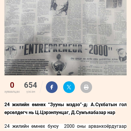
0
654
хуваалцах
үзсэн
24 жилийн өмнөх “Зууны мэдээ”-д: А.Сүхбатын гол
өрсөлдөгч нь Ц.Цэрэнпунцаг, Д.Сумъяабазар нар
24 жилийн өмнөх буюу 2000 оны арванхоёрдугаар