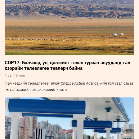
COP17: Бэлчээр, ус, цөлжилт гэсэн гурван асуудалд тал
хээрийн төлөвлөгөө төвлөрч байна
1 цаг 18 мин
"Тал хээрийн төлөвлөгөө" буюу (Steppe Action Agenda)-ийн гол үзэл санаа
нь тал хээрийн экосистемийг хамга