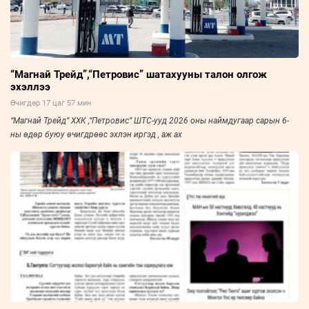
“Магнай Трейд”,“Петровис” шатахууны талон олгож
эхэллээ
Өчигдөр 17 цаг 57 мин
“Магнай Трейд” ХХК ,“Петровис” ШТС-ууд 2026 оны наймдугаар сарын 6-
ны өдөр буюу өчигдрөөс эхлэн иргэд , аж ах