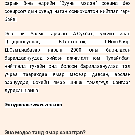
сарын 8-ны өдрийн “Зууны мэдээ” сонинд бөх
сонирхогчдын хувьд нэгэн сонирхолтой нийтлэл гарч
байв.
Энэ
нь
У
лсын арслан А.Сүхбат, улсын заан
Ц.Цэрэнпунцаг, Б.Гантогтох, Г.Өсөхбаяр,
Д.Сумъяабазар нарын 2000 оны барилдсан
барилдаануудад хийсэн ажиглалт юм. Тухайлбал,
нийтлэлд тухайн онд болсон барилдаануудад тэд
учраа таарахдаа ямар мэхээр давсан, арслан
заануудад бөхийн ямар шинж тэмдгүүд байгааг
дурдсан байна.
Эх сурвалж:
www
.
zms
.
mn
Энэ мэдээ танд ямар санагдав?