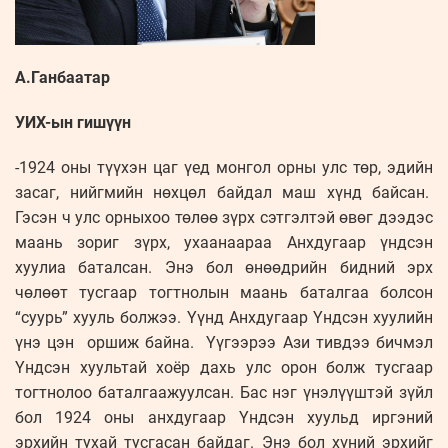
А.Ганбаатар
УИХ-ын гишүүн
-1924 оны түүхэн цаг үед монгол орны улс төр, эдийн
засаг, нийгмийн нөхцөл байдал маш хүнд байсан.
Гэсэн ч улс орныхоо төлөө зүрх сэтгэлтэй өвөг дээдэс
маань зориг зүрх, ухаанаараа Анхдугаар үндсэн
хуулиа баталсан. Энэ бол өнөөдрийн бидний эрх
чөлөөт тусгаар тогтнолын маань баталгаа болсон
“суурь” хууль болжээ. Үүнд Анхдугаар Үндсэн хуулийн
үнэ цэн оршиж байна. Үүгээрээ Ази тивдээ бичмэл
Үндсэн хуультай хоёр дахь улс орон болж тусгаар
тогтнолоо баталгаажуулсан. Бас нэг үнэлүүштэй зүйл
бол 1924 оны анхдугаар Үндсэн хуульд иргэний
эрхийн тухай тусгасан байдаг. Энэ бол хүний эрхийг