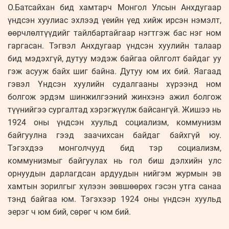
О.Батсайхан бид хамтарч Монгол Улсын Анхдугаар
үндсэн хуулиас эхлээд үеийн үед хийж ирсэн нэмэлт,
өөрчлөлтүүдийг тайлбартайгаар нэгтгэж бас нэг ном
гаргасан. Тэгвэл Анхдугаар үндсэн хуулийн талаар
бид мэдэхгүй, дутуу мэдэж байгаа ойлголт байдаг уу
гэж асууж байх шиг байна. Дутуу юм их бий. Яагаад
гэвэл Үндсэн хуулийн судалгааны хүрээнд ном
болгож эрдэм шинжилгээний жинхэнэ ажил болгож
түүнийгээ сургалтад хэрэгжүүлж байсангүй. Жишээ нь
1924 оны үндсэн хуульд социализм, коммунизм
байгуулна гээд заачихсан байдаг байхгүй юу.
Тэгэхдээ монголчууд бид тэр социализм,
коммунизмыг байгуулах нь гол биш дэлхийн улс
орнуудын дарлагдсан ардуудын нийгэм журмын эв
хамтын зорилгыг хүлээн зөвшөөрөх гэсэн утга санаа
тэнд байгаа юм. Тэгэхээр 1924 оны үндсэн хуульд
эерэг ч юм бий, сөрөг ч юм бий.