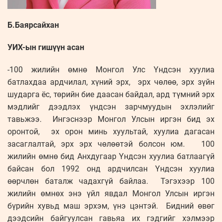
Б.Баярсайхан
УИХ-ын гишүүн асан
-100 жилийн өмнө Монгол Улс Үндсэн хуулиа
батлахдаа ардчилал, хүний эрх, эрх чөлөө, эрх зүйн
шударга ёс, төрийн бие даасан байдал, ард түмний эрх
мэдлийг дээдлэх үндсэн зарчмуудын эхлэлийг
тавьжээ. Ингэснээр Монгол Улсын иргэн бид эх
оронтой, эх орон минь хуультай, хуулиа дагасан
засаглалтай, эрх эрх чөлөөтэй болсон юм. 100
жилийн өмнө бид Анхдугаар Үндсэн хуулиа батлаагүй
байсан бол 1992 онд ардчилсан Үндсэн хуулиа
өөрчлөн баталж чадахгүй байлаа. Тэгэхээр 100
жилийн өмнөх энэ үйл явдал Монгол Улсын иргэн
бүрийн хувьд маш эрхэм, үнэ цэнтэй. Бидний өвөг
дээдсийн байгуулсан гавьяа их гэдгийг хэлмээр