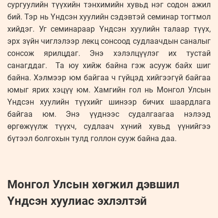
сургуулийн түүхийн тэнхимийн хувьд нэг содон ажил
бий. Тэр нь Үндсэн хуулийн сэдэвтэй семинар тогтмол
хийдэг. Уг семинараар Үндсэн хуулийн талаар түүх,
эрх зүйн чиглэлээр лекц сонсоод судлаачдын саналыг
сонсож ярилцдаг. Энэ хэлэлцүүлэг их тустай
санагддаг. Та юу хийж байна гэж асууж байх шиг
байна. Хэлмээр юм байгаа ч гүйцэд хийгээгүй байгаа
юмыг ярих хэцүү юм. Хамгийн гол нь Монгол Улсын
Үндсэн хуулийн түүхийг шинээр бичих шаардлага
байгаа юм. Энэ үүднээс судалгаагаа нэлээд
өргөжүүлж түүхч, судлаач хүний хувьд үүнийгээ
бүтээл болгохын тулд голлон сууж байна даа.
Монгол Улсын хөгжил дэвшил
Үндсэн хуулиас эхлэлтэй