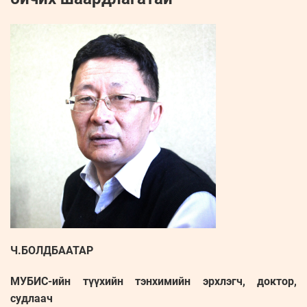
Ч.БОЛДБААТАР
МУБИС-ийн түүхийн тэнхимийн эрхлэгч, доктор,
судлаач