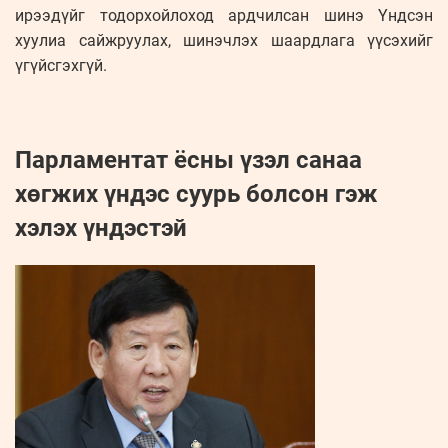
ирээдүйг тодорхойлоход ардчилсан шинэ Үндсэн
хуулиа сайжруулах, шинэчлэх шаардлага үүсэхийг
үгүйсгэхгүй.
Парламентат ёсны үзэл санаа
хөгжих үндэс суурь болсон гэж
хэлэх үндэстэй