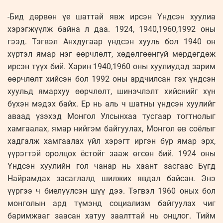
-Бид дөрвөн үе шаттай явж ирсэн Үндсэн хуулиа
хэрэгжүүлж байна л даа. 1924, 1940,1960,1992 оны
гээд. Тэгвэл Анхдугаар үндсэн хууль бол 1940 он
хүртэл ямар нэг өөрчлөлт, хөдөлгөөнгүй мөрдөгдөж
ирсэн түүх бий. Харин 1940,1960 оны хуулиудад зарим
өөрчлөлт хийсэн бол 1992 оны ардчилсан гэх үндсэн
хуульд ямархуу өөрчлөлт, шинэчлэлт хийснийг хүн
бүхэн мэдэх байх. Ер нь аль ч шатны үндсэн хуулийг
аваад үзэхэд Монгол Улсынхаа тусгаар тогтнолыг
хамгаалах, ямар нийгэм байгуулах, Монгол өв соёлыг
хадгалж хамгаалах үйл хэрэгт иргэн бүр ямар эрх,
үүрэгтэй оролцох ёстойг зааж өгсөн бий. 1924 оны
Үндсэн хуулийн гол чанар нь хаант засгаас Бүгд
Найрамдах засаглалд шилжих явдал байсан. Энэ
үүргээ ч биелүүлсэн шүү дээ. Тэгвэл 1960 оных бол
монголын ард түмэнд социализм байгуулах чиг
баримжааг заасан хатуу заалттай нь онцлог. Тийм