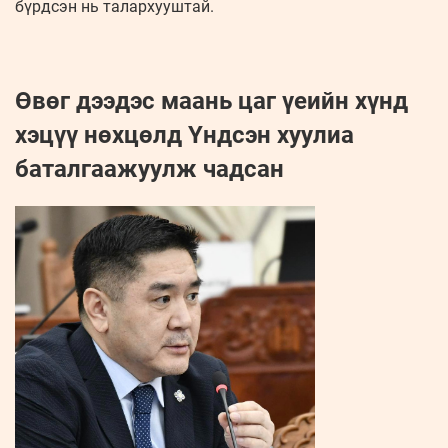
бүрдсэн нь талархууштай.
Өвөг дээдэс маань цаг үеийн хүнд
хэцүү нөхцөлд Үндсэн хуулиа
баталгаажуулж чадсан