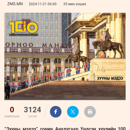
ҮНДЭСНИЙ
ВИДЕО
ZMS.MN
Бизнес
2024-11-21 06:00
35 мин унших
ФОТО
МЭДЭЭЛЛИЙН
хөгжил
ZUUNII
ТӨВ
Leaderships
УРЛАГ
MEDEE
forum
Бүртгүүлэх
WEEKLY
Нэвтрэх
0
3124
хуваалцах
үзсэн
“Зууны мэдээ” сонин Анхдугаар Үндсэн хуулийн 100