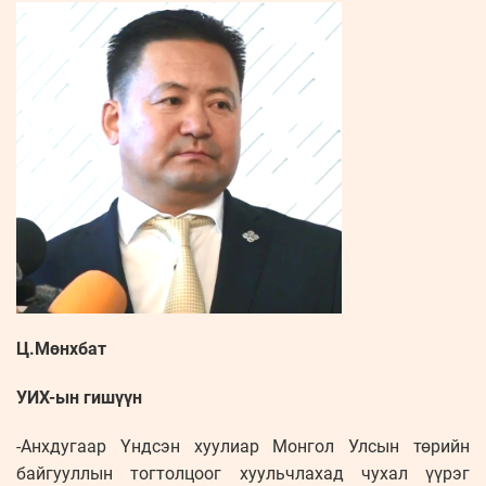
Ц.Мөнхбат
УИХ-ын гишүүн
-Анхдугаар Үндсэн хуулиар Монгол Улсын төрийн
байгууллын тогтолцоог хуульчлахад чухал үүрэг