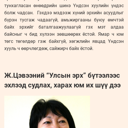
тунхагласан өнөөдрийн шинэ Үндсэн хуулийн үндэс
болж чадсан. Гэхдээ мэдээж хүний эрхийн асуудлыг
бүрэн тусгаж чадаагүй, амьжиргааны буюу өмчтэй
байх эрхийг баталгаажуулаагүй гэх мэт алдаа
байсныг ч бид хүлээн зөвшөөрөх ёстой. Ямар ч юм
төгс төгөлдөр гэж байхгүй, хөгжлийн явцад Үндсэн
хууль ч өөрчлөгдөж, сайжирч байх ёстой.
Ж.Цэвээний “Улсын эрх” бүтээлээс
эхлээд судлах, харах юм их шүү дээ