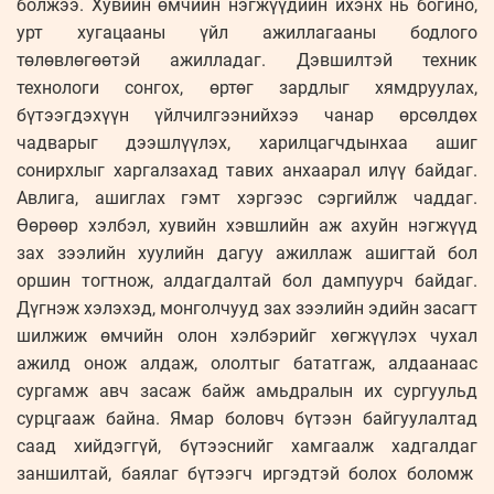
болжээ. Хувийн өмчийн нэгжүүдийн ихэнх нь богино,
урт хугацааны үйл ажиллагааны бодлого
төлөвлөгөөтэй ажилладаг. Дэвшилтэй техник
технологи сонгох, өртөг зардлыг хямдруулах,
бүтээгдэхүүн үйлчилгээнийхээ чанар өрсөлдөх
чадварыг дээшлүүлэх, харилцагчдынхаа ашиг
сонирхлыг харгалзахад тавих анхаарал илүү байдаг.
Авлига, ашиглах гэмт хэргээс сэргийлж чаддаг.
Өөрөөр хэлбэл, хувийн хэвшлийн аж ахуйн нэгжүүд
зах зээлийн хуулийн дагуу ажиллаж ашигтай бол
оршин тогтнож, алдагдалтай бол дампуурч байдаг.
Дүгнэж хэлэхэд, монголчууд зах зээлийн эдийн засагт
шилжиж өмчийн олон хэлбэрийг хөгжүүлэх чухал
ажилд онож алдаж, ололтыг бататгаж, алдаанаас
сургамж авч засаж байж амьдралын их сургуульд
сурцгааж байна. Ямар боловч бүтээн байгуулалтад
саад хийдэггүй, бүтээснийг хамгаалж хадгалдаг
заншилтай, баялаг бүтээгч иргэдтэй болох боломж