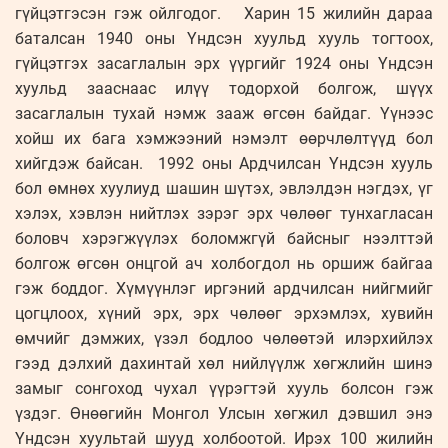
гүйцэтгэсэн гэж ойлгодог. Харин 15 жилийн дараа
баталсан 1940 оны Үндсэн хуульд хууль тогтоох,
гүйцэтгэх засаглалын эрх үүргийг 1924 оны Үндсэн
хуульд зааснаас илүү тодорхой болгож, шүүх
засаглалын тухай нэмж зааж өгсөн байдаг. Үүнээс
хойш их бага хэмжээний нэмэлт өөрчлөлтүүд бол
хийгдэж байсан. 1992 оны Ардчилсан Үндсэн хууль
бол өмнөх хуулиуд шашин шүтэх, эвлэлдэн нэгдэх, үг
хэлэх, хэвлэн нийтлэх зэрэг эрх чөлөөг тунхагласан
боловч хэрэгжүүлэх боломжгүй байсныг нээлттэй
болгож өгсөн онцгой ач холбогдол нь оршиж байгаа
гэж боддог. Хүмүүнлэг иргэний ардчилсан нийгмийг
цогцлоох, хүний эрх, эрх чөлөөг эрхэмлэх, хувийн
өмчийг дэмжих, үзэл бодлоо чөлөөтэй илэрхийлэх
гээд дэлхий дахинтай хөл нийлүүлж хөгжлийн шинэ
замыг сонгоход чухал үүрэгтэй хууль болсон гэж
үздэг. Өнөөгийн Монгол Улсын хөгжил дэвшил энэ
Үндсэн хуультай шууд холбоотой. Ирэх 100 жилийн