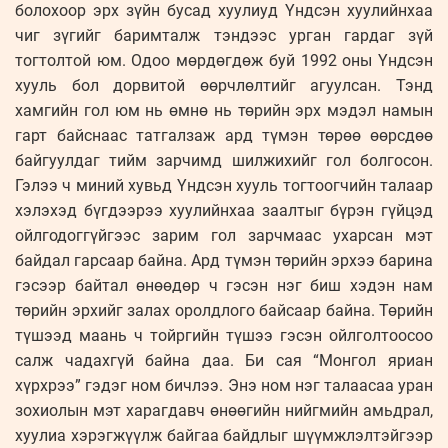
болохоор эрх зүйн бусад хуулиуд Үндсэн хуулийнхаа
чиг зүгийг баримталж тэндээс урган гардаг зүй
тогтолтой юм. Одоо мөрдөгдөж буй 1992 оны Үндсэн
хууль бол дорвитой өөрчлөлтийг агуулсан. Тэнд
хамгийн гол юм нь өмнө нь төрийн эрх мэдэл намын
гарт байснаас татгалзаж ард түмэн төрөө өөрсдөө
байгуулдаг тийм зарчимд шилжихийг гол болгосон.
Гэлээ ч миний хувьд Үндсэн хууль тогтоогчийн талаар
хэлэхэд бүгдээрээ хуулийнхаа заалтыг бүрэн гүйцэд
ойлгодоггүйгээс зарим гол зарчмаас ухарсан мэт
байдал гарсаар байна. Ард түмэн төрийн эрхээ барина
гэсээр байтал өнөөдөр ч гэсэн нэг биш хэдэн нам
төрийн эрхийг залах оролдлого байсаар байна. Төрийн
түшээд маань ч тойргийн түшээ гэсэн ойлголтоосоо
салж чадахгүй байна даа. Би сая “Монгол яриан
хүрхрээ” гэдэг ном бичлээ. Энэ ном нэг талаасаа уран
зохиолын мэт харагдавч өнөөгийн нийгмийн амьдрал,
хуулиа хэрэгжүүлж байгаа байдлыг шүүмжлэлтэйгээр