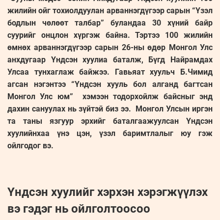
жилийн ойг тохиолдуулан арваннэгдүгээр сарын “Үзэл
бодлын чөлөөт талбар” буландаа 30 хүний байр
суурийг онцлон хүргэж байна. Тэртээ 100 жилийн
өмнөх арваннэгдүгээр сарын 26-ны өдөр Монгол Улс
анхдугаар Үндсэн хуулиа баталж, Бүгд Найрамдах
Улсаа тунхаглаж байжээ. Гавьяат хуульч Б.Чимид
агсан нэгэнтээ “Үндсэн хууль бол алганд багтсан
Монгол Улс юм” хэмээн тодорхойлж байсныг энд
дахин сануулах нь зүйтэй биз ээ. Монгол Улсын иргэн
та таны язгуур эрхийг баталгаажуулсан Үндсэн
хуулийнхаа үнэ цэн, үзэл баримтлалыг юу гэж
ойлгодог вэ.
Үндсэн хуулийг хэрхэн хэрэгжүүлэх
вэ гэдэг нь ойлголтоосоо