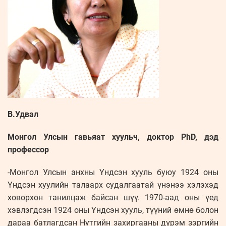
В.Удвал
Монгол Улсын гавьяат хуульч, доктор PhD, дэд
профессор
-Монгол Улсын анхны Үндсэн хууль буюу 1924 оны
Үндсэн хуулийн талаарх судалгаатай үнэнээ хэлэхэд
ховорхон танилцаж байсан шүү. 1970-аад оны үед
хэвлэгдсэн 1924 оны Үндсэн хууль, түүний өмнө болон
дараа батлагдсан Нутгийн захиргааны дүрэм зэргийн