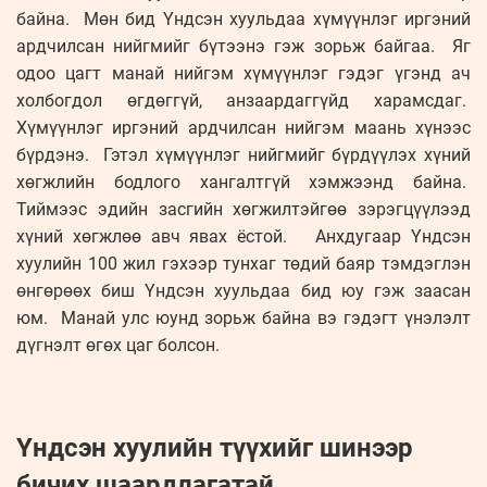
байна. Мөн бид Үндсэн хуульдаа хүмүүнлэг иргэний
ардчилсан нийгмийг бүтээнэ гэж зорьж байгаа. Яг
одоо цагт манай нийгэм хүмүүнлэг гэдэг үгэнд ач
холбогдол өгдөггүй, анзаардаггүйд харамсдаг.
Хүмүүнлэг иргэний ардчилсан нийгэм маань хүнээс
бүрдэнэ. Гэтэл хүмүүнлэг нийгмийг бүрдүүлэх хүний
хөгжлийн бодлого хангалтгүй хэмжээнд байна.
Тиймээс эдийн засгийн хөгжилтэйгөө зэрэгцүүлээд
хүний хөгжлөө авч явах ёстой. Анхдугаар Үндсэн
хуулийн 100 жил гэхээр тунхаг төдий баяр тэмдэглэн
өнгөрөөх биш Үндсэн хуульдаа бид юу гэж заасан
юм. Манай улс юунд зорьж байна вэ гэдэгт үнэлэлт
дүгнэлт өгөх цаг болсон.
Үндсэн хуулийн түүхийг шинээр
бичих шаардлагатай