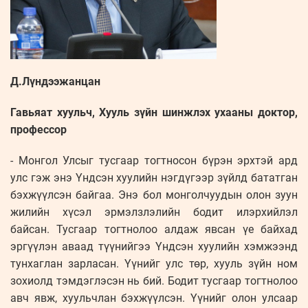
Д.Лүндээжанцан
Гавьяат хуульч, Хууль зүйн шинжлэх ухааны доктор,
профессор
- Монгол Улсыг тусгаар тогтносон бүрэн эрхтэй ард
улс гэж энэ Үндсэн хуулийн нэгдүгээр зүйлд бататган
бэхжүүлсэн байгаа. Энэ бол монголчуудын олон зуун
жилийн хүсэл эрмэлзлэлийн бодит илэрхийлэл
байсан. Тусгаар тогтнолоо алдаж явсан үе байхад
эргүүлэн аваад түүнийгээ Үндсэн хуулийн хэмжээнд
тунхаглан зарласан. Үүнийг улс төр, хууль зүйн ном
зохиолд тэмдэглэсэн нь бий. Бодит тусгаар тогтнолоо
авч явж, хуульчлан бэхжүүлсэн. Үүнийг олон улсаар