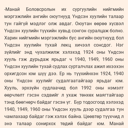
-Манай Боловсролын их сургуулийн нийгмийн
мэргэжлийн ангийн оюутнууд Үндсэн хуулийн талаар
тун гайгүй мэдлэг олж авдаг. Оюутан өөрөө хүсвэл
Үндсэн хуулийн түүхийн хувьд сонгон суралцаж болно.
Харин нийгмийн мэргэжлийн бус ангийн оюутнууд бол
Үндсэн хуулийн тухай лекц хичээл сонсдог. Нэг
зүйлийг энд чухалжилж хэлэхэд 1924 оны Үндсэн
хууль гэж дурьдаж ярьдаг ч 1940, 1949, 1960 оны
Үндсэн хуулийн тухай судлах сурталчлах ажил ихээхэн
орхигдсон юм шүү дээ. Ер нь түүхийнхэн 1924, 1940
оны Үндсэн хуулийг судалгаатайгаар ярьдаг юм.
Хууль, эрхзүйн судлаачид бол 1992 оны нэмэлт
өөрчлөлт гэсэн сэдвийг л ухаж төнхөх маягтайгаар
тэнд бөөгнөрч байдаг гэсэн үг. Бүр тодосгоод хэлэхэд
1940, 1949, 1960 оны Үндсэн хууль дээр судалгаа тун
чамлахаар байдаг гэж хэлэх байна. Цөөвтөр түүхчид л
энэ талаар сонирхох төдий байдаг юм. Манай