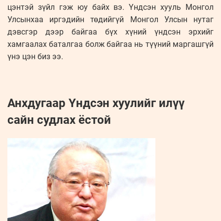
цэнтэй зүйл гэж юу байх вэ. Үндсэн хууль Монгол
Улсынхаа иргэдийн төдийгүй Монгол Улсын нутаг
дэвсгэр дээр байгаа бүх хүний үндсэн эрхийг
хамгаалах баталгаа болж байгаа нь түүний маргашгүй
үнэ цэн биз ээ.
Анхдугаар Үндсэн хуулийг илүү
сайн судлах ёстой