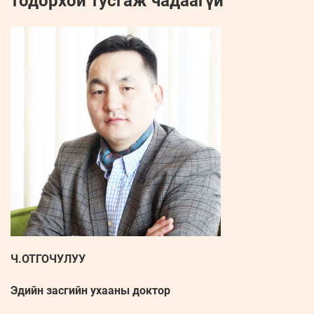
тодорхой тусгаж чадаагүй
Ч.ОТГОЧУЛУУ
Эдийн засгийн ухааны доктор