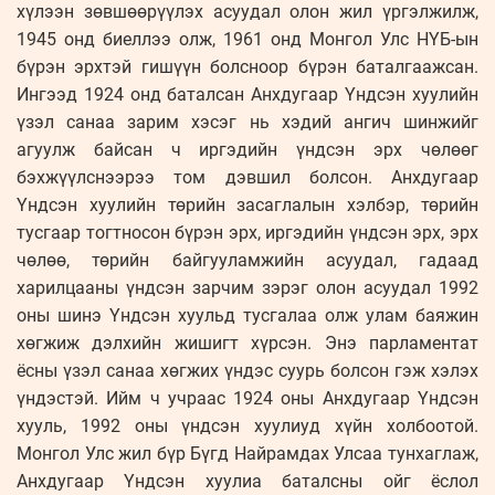
хүлээн зөвшөөрүүлэх асуудал олон жил үргэлжилж,
1945 онд биеллээ олж, 1961 онд Монгол Улс НҮБ-ын
бүрэн эрхтэй гишүүн болсноор бүрэн баталгаажсан.
Ингээд 1924 онд баталсан Анхдугаар Үндсэн хуулийн
үзэл санаа зарим хэсэг нь хэдий ангич шинжийг
агуулж байсан ч иргэдийн үндсэн эрх чөлөөг
бэхжүүлснээрээ том дэвшил болсон. Анхдугаар
Үндсэн хуулийн төрийн засаглалын хэлбэр, төрийн
тусгаар тогтносон бүрэн эрх, иргэдийн үндсэн эрх, эрх
чөлөө, төрийн байгууламжийн асуудал, гадаад
харилцааны үндсэн зарчим зэрэг олон асуудал 1992
оны шинэ Үндсэн хуульд тусгалаа олж улам баяжин
хөгжиж дэлхийн жишигт хүрсэн. Энэ парламентат
ёсны үзэл санаа хөгжих үндэс суурь болсон гэж хэлэх
үндэстэй. Ийм ч учраас 1924 оны Анхдугаар Үндсэн
хууль, 1992 оны үндсэн хуулиуд хүйн холбоотой.
Монгол Улс жил бүр Бүгд Найрамдах Улсаа тунхаглаж,
Анхдугаар Үндсэн хуулиа баталсны ойг ёслол