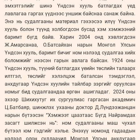
эмхэтгэлийг шинэ Үндсэн хууль батлагдах үед
лавлагаа гаргах үүднээс уншиж байснаа санаж байна.
Энэ нь судалгааны материал гэхээсээ илүү Үндсэн
хууль болон түүнд холбогдсон бусад хэм хэмжээний
баримт бүгд байв. Харин 2004 онд хэвлэгдсэн
Ж.Амарсанаа, О.Батсайхан нарын Монгол Улсын
Үндсэн хууль, баримт бичиг ном нэлээд судалгаа хийх
боломжийг нээсэн гарын авлага байсан. 1924 оны
Үндсэн хууль, түүний батлагдах үеийн төслийн талаарх
илтгэл, төслийг хэлэлцэж баталсан тэмдэглэл,
анхдугаар Үндсэн хуулийн тайлбар зэргийг оруулсан
номыг бид судалгаандаа өргөн ашигладаг. 2024 оны
эхээр Шихихутуг их сургуулиас гаргасан академич
Ц.Батбаяр, шинжлэх ухааны доктор Д.Лүндээжанцан
нарын бүтээсэн “Хэмжээт цаазтаас Бүгд Найрамдах
засагт шилжсэн нь”: ном судалгааны маш чухал
бүтээл юм гэдгийг хэлье. Энэхүү номонд гадаадын
нэлээд олон судлаачид Монгол Улсын анхдугаар