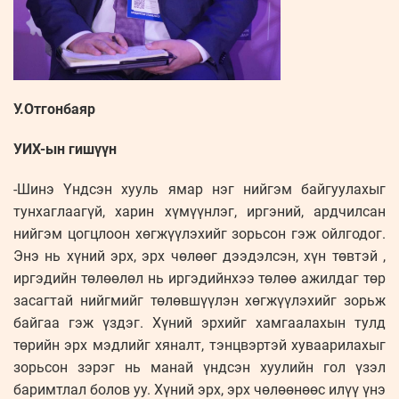
У.Отгонбаяр
УИХ-ын гишүүн
-Шинэ Үндсэн хууль ямар нэг нийгэм байгуулахыг
тунхаглаагүй, харин хүмүүнлэг, иргэний, ардчилсан
нийгэм цогцлоон хөгжүүлэхийг зорьсон гэж ойлгодог.
Энэ нь хүний эрх, эрх чөлөөг дээдэлсэн, хүн төвтэй ,
иргэдийн төлөөлөл нь иргэдийнхээ төлөө ажилдаг төр
засагтай нийгмийг төлөвшүүлэн хөгжүүлэхийг зорьж
байгаа гэж үздэг. Хүний эрхийг хамгаалахын тулд
төрийн эрх мэдлийг хяналт, тэнцвэртэй хуваарилахыг
зорьсон зэрэг нь манай үндсэн хуулийн гол үзэл
баримтлал болов уу. Хүний эрх, эрх чөлөөнөөс илүү үнэ