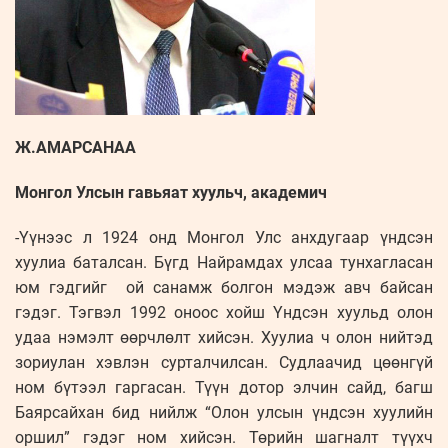
Ж.АМАРСАНАА
Монгол Улсын гавьяат хуульч, академич
-Үүнээс л 1924 онд Монгол Улс анхдугаар үндсэн
хуулиа баталсан. Бүгд Найрамдах улсаа тунхагласан
юм гэдгийг ой санамж болгон мэдэж авч байсан
гэдэг. Тэгвэл 1992 оноос хойш Үндсэн хуульд олон
удаа нэмэлт өөрчлөлт хийсэн. Хуулиа ч олон нийтэд
зориулан хэвлэн сурталчилсан. Судлаачид цөөнгүй
ном бүтээл гаргасан. Түүн дотор элчин сайд, багш
Баярсайхан бид нийлж “Олон улсын үндсэн хуулийн
оршил” гэдэг ном хийсэн. Төрийн шагналт түүхч