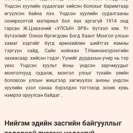
Үндсэн хуулийн судалгааг хийсэн болохыг баримтаар
өгүүлсэн байна лээ. Үндсэн хуулийн судалгааны
сонирхолтой материал бол яах аргагүй 1914 онд
гарсан Ж.Цэвээний «УЛСЫН ЭРХ» бүтээл юм. Үг
бүтээлийг Олноо Өргөгдсөн Богд Хаант Монгол улсын
хамаг хэргийг бүгд ерөнхийлөн шийтгэх яамны
тэргүүн сайд, Сайн ноёнхан Т.Намнансүрэнгийн
захиасаар хийсэн гэдэг. Үүнийг дурдахын учир нь тэр
үеэс Үндсэн хуульт ёсны үндсэн зарчмуудыг
монголчууд судалж, монгол улсыг тухайн үеийн
боловсон улсын жишгээр хөгжүүлэх анхны үндсэн
хуулийн үзэл санаа бүрэлдэн тогтоход зохих хувь
нэмрээ оруулсан байдаг .
Нийгэм эдийн засгийн байгууллыг