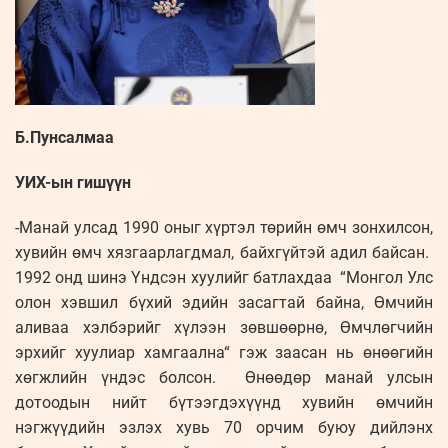
Б.Пунсалмаа
УИХ-ын гишүүн
-Манай улсад 1990 оныг хүртэл төрийн өмч зонхилсон,
хувийн өмч хязгаарлагдмал, байхгүйтэй адил байсан.
1992 онд шинэ Үндсэн хуулийг батлахдаа “Монгол Улс
олон хэвшил бүхий эдийн засагтай байна, Өмчийн
аливаа хэлбэрийг хүлээн зөвшөөрнө, Өмчлөгчийн
эрхийг хуулиар хамгаална“ гэж заасан нь өнөөгийн
хөгжлийн үндэс болсон. Өнөөдөр манай улсын
дотоодын нийт бүтээгдэхүүнд хувийн өмчийн
нэгжүүдийн эзлэх хувь 70 орчим буюу дийлэнх