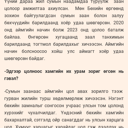
Үүний дараа жил сумын наадамдаа түрүүлж заан
цолоор амжилтаа ахиулсан. Мөн Бөхийн өргөөнд
зохион байгуулагдсан сумын заан болон залуу
бөхчүүдийн барилдаанд хоёр удаа шөвгөрсөн. 2020
онд аймгийн начин болж 2023 онд цолоо баталж
байлаа. Өнгөрсөн хугацаанд заал танхимын
барилдаанд тогтмол барилдахыг хичээсэн. Аймгийн
начин болсноосоо хойш улс аймагт хоёр удаа
шөвгөрсөн байдаг.
-Эдгээр цолноос хамгийн их урам зориг өгсөн нь
гэвэл?
-Сумын заанаас аймгийн цол авах зорилго тээж
гурван жилийн турш хөдөлмөрлөж хичээсэн. Нэгэнт
бөхийн замналыг сонгосон учраас улсын том цолонд
хүрэхийг чухалчилдаг. Үндэсний бөхийн хамгийн
бахархалтай, сэтгэлд ойр санагддаг нь улсын харцага
цол. Хүмүүс харцагыг харайдаг цол гэж дээдлэх нь