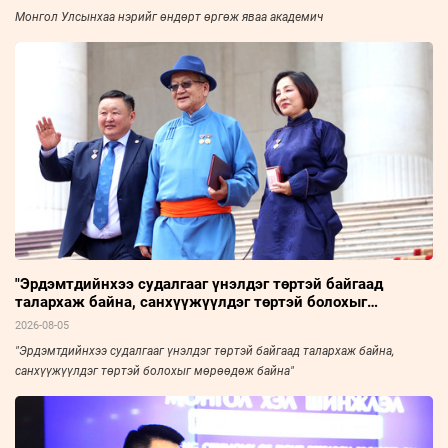
Монгол Улсынхаа нэрийг өндөрт өргөж яваа академич
"Эрдэмтдийнхээ судалгааг үнэлдэг төртэй байгаад
талархаж байна, санхүүжүүлдэг төртэй болохыг
мөрөөдөж байна"
2026-08-05
"Эрдэмтдийнхээ судалгааг үнэлдэг төртэй байгаад талархаж байна,
санхүүжүүлдэг төртэй болохыг мөрөөдөж байна"