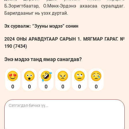
Б.Зоригтбаатар, О.Мөнх-Эрдэнэ ахаасаа суралцдаг.
Барилдааныг нь үзэх дуртай.
Эх сурвалж: “Зууны мэдээ” сонин
2024 ОНЫ АРАВДУГААР САРЫН 1. МЯГМАР ГАРАГ. №
190 (7434)
Энэ мэдээ танд ямар санагдав?
0
0
0
0
0
0