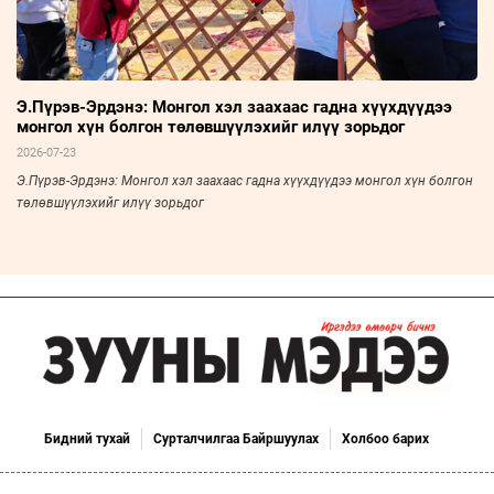
Э.Пүрэв-Эрдэнэ: Монгол хэл заахаас гадна хүүхдүүдээ
монгол хүн болгон төлөвшүүлэхийг илүү зорьдог
2026-07-23
Э.Пүрэв-Эрдэнэ: Монгол хэл заахаас гадна хүүхдүүдээ монгол хүн болгон
төлөвшүүлэхийг илүү зорьдог
Бидний тухай
Сурталчилгаа Байршуулах
Холбоо барих