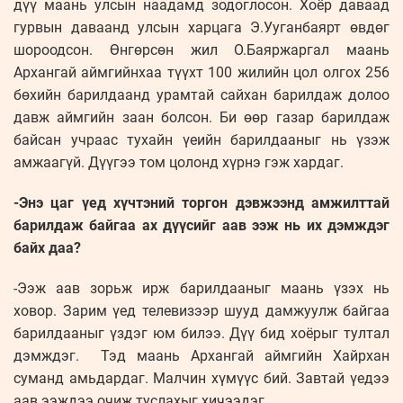
дүү маань улсын наадамд зодоглосон. Хоёр даваад
гурвын даваанд улсын харцага Э.Ууганбаярт өвдөг
шороодсон. Өнгөрсөн жил О.Баяржаргал маань
Архангай аймгийнхаа түүхт 100 жилийн цол олгох 256
бөхийн барилдаанд урамтай сайхан барилдаж долоо
давж аймгийн заан болсон. Би өөр газар барилдаж
байсан учраас тухайн үеийн барилдааныг нь үзэж
амжаагүй. Дүүгээ том цолонд хүрнэ гэж хардаг.
-Энэ цаг үед хүчтэний торгон дэвжээнд амжилттай
барилдаж байгаа ах дүүсийг аав ээж нь их дэмждэг
байх даа?
-Ээж аав зорьж ирж барилдааныг маань үзэх нь
ховор. Зарим үед телевизээр шууд дамжуулж байгаа
барилдааныг үздэг юм билээ. Дүү бид хоёрыг тултал
дэмждэг. Тэд маань Архангай аймгийн Хайрхан
суманд амьдардаг. Малчин хүмүүс бий. Завтай үедээ
аав ээждээ очиж туслахыг хичээдэг.