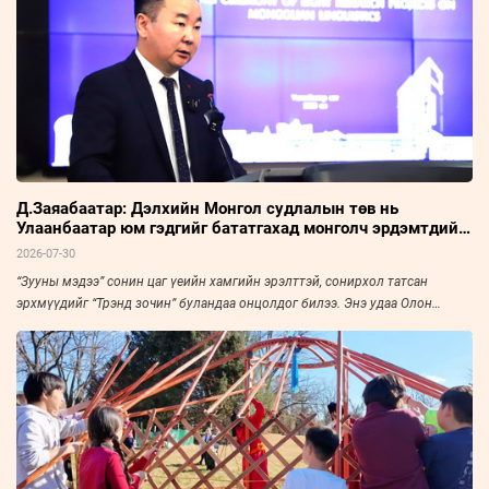
Д.Заяабаатар: Дэлхийн Монгол судлалын төв нь
Улаанбаатар юм гэдгийг бататгахад монголч эрдэмтдийн
хурал чухал нөлөөтэй
2026-07-30
“Зууны мэдээ” сонин цаг үеийн хамгийн эрэлттэй, сонирхол татсан
эрхмүүдийг “Трэнд зочин” буландаа онцолдог билээ. Энэ удаа Олон
Улсын Монгол Судлалын Холбооны Ерөнхий нарийн бичгийн дарга,
доктор, профессор Д.Заяабаатарыг урьж, ярилцлаа.