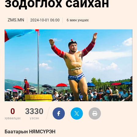
зодоглох сайхан
ҮНДЭСНИЙ
ВИДЕО
Бизнес
ФОТО
МЭДЭЭЛЛИЙН
хөгжил
ZUUNII
ТӨВ
Leaderships
ZMS.MN
2024-10-01 06:00
6 мин унших
УРЛАГ
MEDEE
forum
Бүртгүүлэх
WEEKLY
Нэвтрэх
0
3330
хуваалцах
үзсэн
Баатарын НЯМСҮРЭН