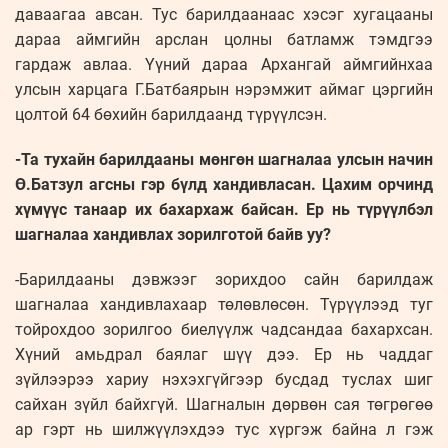
даваагаа авсан. Тус барилдаанаас хэсэг хугацааны
дараа аймгийн арслан цолны батламж тэмдгээ
гардаж авлаа. Үүний дараа Архангай аймгийнхаа
улсын харцага Г.Батбаярын нэрэмжит аймаг цэргийн
цолтой 64 бөхийн барилдаанд түрүүлсэн.
-Та тухайн барилдааны мөнгөн шагналаа улсын начин
Ө.Батзул агсны гэр бүлд хандивласан. Цахим орчинд
хүмүүс танаар их бахархаж байсан. Ер нь түрүүлбэл
шагналаа хандивлах зорилготой байв уу?
-Барилдааны дэвжээг зорихдоо сайн барилдаж
шагналаа хандивлахаар төлөвлөсөн. Түрүүлээд туг
тойрохдоо зорилгоо биелүүлж чадсандаа бахархсан.
Хүний амьдрал баялаг шүү дээ. Ер нь чаддаг
зүйлээрээ хариу нэхэхгүйгээр бусдад туслах шиг
сайхан зүйл байхгүй. Шагналын дөрвөн сая төгрөгөө
ар гэрт нь шилжүүлэхдээ тус хүргэж байна л гэж