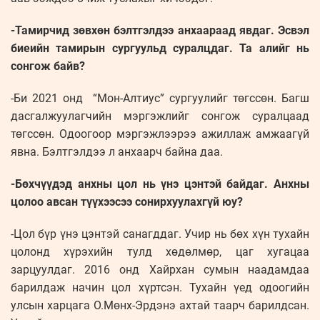
-Тамирчид зөвхөн бэлтгэлдээ анхаараад явдаг. Эсвэл
биеийн тамирын сургуульд суралцдаг. Та алийг нь
сонгож байв?
-Би 2021 онд “Мон-Алтиус” сургуулийг төгссөн. Багш
дасгалжуулагчийн мэргэжлийг сонгож суралцаад
төгссөн. Одоогоор мэргэжлээрээ ажиллаж амжаагүй
явна. Бэлтгэлдээ л анхаарч байна даа.
-Бөхчүүдэд анхны цол нь үнэ цэнтэй байдаг. Анхны
цолоо авсан түүхээсээ сонирхуулахгүй юу?
-Цол бүр үнэ цэнтэй санагддаг. Учир нь бөх хүн тухайн
цолонд хүрэхийн тулд хөдөлмөр, цаг хугацаа
зарцуулдаг. 2016 онд Хайрхан сумын наадамдаа
барилдаж начин цол хүртсэн. Тухайн үед одоогийн
улсын харцага О.Мөнх-Эрдэнэ ахтай таарч барилдсан.