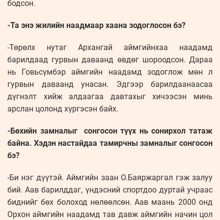
бодсон.
-Та энэ жилийн наадмаар хаана зодоглосон бэ?
-Төрөлх нутаг Архангай аймгийнхаа наадамд
барилдаад гурвын даваанд өвдөг шороодсон. Дараа
нь Говьсүмбэр аймгийн наадамд зодоглож мөн л
гурвын даваанд унасан. Эдгээр барилдаанаасаа
дүгнэлт хийж алдаагаа давтахыг хичээсэн минь
арслан цолонд хүргэсэн байх.
-Бөхийн замналыг сонгосон түүх нь сонирхол татаж
байна. Хэдэн настайдаа тамирчны замналыг сонгосон
бэ?
-Би нэг дүүтэй. Аймгийн заан О.Баяржаргал гэж залуу
бий. Аав барилддаг, үндэсний спортдоо дуртай учраас
биднийг бөх болоход нөлөөлсөн. Аав маань 2000 онд
Орхон аймгийн наадамд тав давж аймгийн начин цол