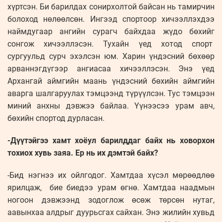
хүртсэн. Би барилдах сонирхолтой байсан нь тамирчин
болоход нөлөөлсөн. Ингээд спортоор хичээллэхдээ
наймдугаар ангийн сурагч байхдаа жүдо бөхийг
сонгож хичээллэсэн. Тухайн үед хотод спорт
сургуульд сурч эхэлсэн юм. Харин үндэсний бөхөөр
арваннэгдүгээр ангиасаа хичээллэсэн. Энэ үед
Архангай аймгийн маань үндэсний бөхийн аймгийн
аварга шалгаруулах тэмцээнд түрүүлсэн. Тус тэмцээн
миний анхны дэвжээ байлаа. Үүнээсээ урам авч,
бөхийн спортод дурласан.
-Дүүтэйгээ хамт хоёул барилддаг байх нь ховорхон
тохиох хувь заяа. Ер нь их дэмтэй байх?
-Бид нэгнээ их ойлгодог. Хамтдаа хүсэл мөрөөдлөө
ярилцаж, бие биедээ урам өгнө. Хамтдаа наадмын
ногоон дэвжээнд зодоглож өсөж төрсөн нутаг,
аавынхаа алдрыг дуурьсгах сайхан. Энэ жилийн хувьд