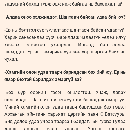
үндэсний бөхөд түрж орж ирж байгаа нь бахархалтай.
-Алдаа оноо ээлжилдэг. Шантарч байсан удаа бий юу?
-Ер нь бэлтгэл сургуулилтаас шантарч байсан удаагүй.
Харин санасандаа хүрч барилдаж чадаагүй үедээ илүү
хичээх ёстойгоо ухаардаг. Ингээд бэлтгэлдээ
шамддаг. Ер нь тамирчин хүн зөв хор шартай байх нь
чухал.
-Хамгийн олон удаа таарч барилдсан бөх бий юу. Ер нь
ямар бөхтэй барилдах амаргүй вэ?
-Бөх бүр өөрийн гэсэн онцлогтой. Унаж, давах
ээлжилдэг. Нягт ихтэй хүмүүстэй барилдах амаргүй.
Миний хамгийн олон удаа таарч барилдсан бөх гэвэл
Архангай аймгийн харьяат цэргийн заан Ө.Батсуурь.
Бид долоо удаа учраа таарсан байдаг. Би гурван удаа
давж, дөрвөн удаа унасан. Улсын харцага