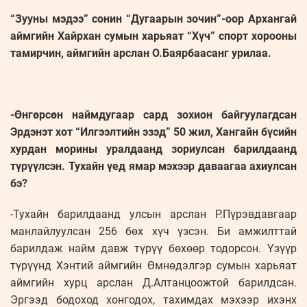
“Зууны мэдээ” сонин “Дугаарын зочин”-оор Архангай
аймгийн Хайрхан сумын харьяат “Хүч” спорт хорооны
тамирчин, аймгийн арслан О.Баярбаасанг урилаа.
-Өнгөрсөн наймдугаар сард зохион байгуулагдсан
Эрдэнэт хот “Илгээлтийн эзэд” 50 жил, Хангайн бүсийн
хурдан морины уралдаанд зориулсан барилдаанд
түрүүлсэн. Тухайн үед ямар мэхээр даваагаа ахиулсан
бэ?
-Тухайн барилдаанд улсын арслан Р.Пүрэвдавгаар
манлайлуулсан 256 бөх хүч үзсэн. Би амжилттай
барилдаж найм давж түрүү бөхөөр тодорсон. Үзүүр
түрүүнд Хэнтий аймгийн Өмнөдэлгэр сумын харьяат
аймгийн хурц арслан Д.Алтанцоожтой барилдсан.
Эргээд бодоход хонгодох, тахимдах мэхээр ихэнх