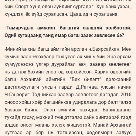
бий. Спорт хүнд олон зүйлийг сургадаг. Хүн байх ухаан,
хүндлэл, ёс зүйд суралцсан. Цаашид ч суралцана.
-Тамирчдын амжилт багштай салшгүй холбоотой.
Өдий хугацаанд танд ямар багш зааж зөвлөсөн бэ?
-Миний анхны багш аймгийн арслан н.Баярсайхан. Мөн
сумын заан Өсөхбаяр гэж үеэл ах минь бий. Энэ эрхэм
хүмүүсээсээ үлгэр дуурайлал авч, заавар зөвлөгөөг
нь дагаж бөхийн спортод хорхойссон. Харин одоогийн
багш Архангай аймгийн “Бөх билэгт” дэвжээний
дасгалжуулагч улсын гарди Д.Рагчаа, улсын начин
Ч.Ганзориг. Тэднийхээ заавар зөвлөгөөг дагадаг. 2016
оноос хойш хоёр багшийнхаа удирдлага дор бэлтгэлээ
базааж байна. Олон зүйлийг захидаг. Барилдааны
тухайд гэхэд мэхний гүйцэтгэлээ сайн хийгээрэй гээд
алдаа оноог маань хэлэх жишээтэй. Манай Архангай
нутгаас эр бяр нь тэгширсэн, хөдөлмөрч залуус