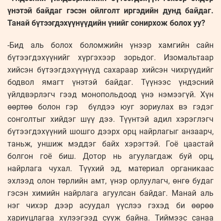
үнэтэй байдаг гэсэн ойлголт иргэдийн дунд байдаг.
Танай бүтээгдэхүүнүүдийн үнийг сонирхож болох уу?
-Бид аль болох боломжийн үнээр хамгийн сайн
бүтээгдэхүүнийг хүргэхээр зорьдог. Изомальтаар
хийсэн бүтээгдэхүүнүүд сахараар хийсэн чихрүүдийг
бодвол ямагт үнэтэй байдаг. Түүнээс үндэсний
үйлдвэрлэгч гээд монопольдоод үнэ нэмээгүй. Хүн
өөртөө болон гэр бүлдээ юуг зориулах вэ гэдэг
сонголтыг хийдэг шүү дээ. Түүнтэй адил хэрэглэгч
бүтээгдэхүүний шошго дээрх орц найрлагыг анзаарч,
таньж, уншиж мэддэг байх хэрэгтэй. Гоё цаастай
болгон гоё биш. Дотор нь агуулагдаж буй орц,
найрлага чухал. Түүхий эд, материал органикаас
эхлээд олон төрлийн амт, үнэр орлуулагч, өнгө будаг
гэсэн химийн найрлага агуулсан байдаг. Манай аль
нэг чихэр дээр асуудал үүслээ гэхэд би өөрөө
хариуцлагаа хүлээгээд сууж байна. Тиймээс санаа