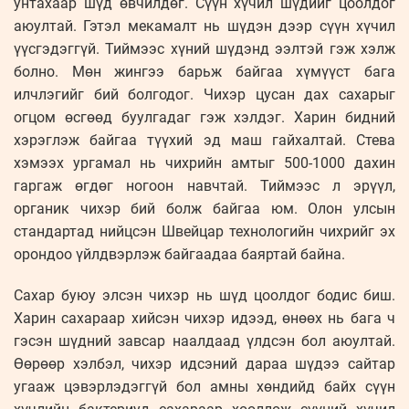
унтахаар шүд өвчилдөг. Сүүн хүчил шүдийг цоолдог
аюултай. Гэтэл мекамалт нь шүдэн дээр сүүн хүчил
үүсгэдэггүй. Тиймээс хүний шүдэнд ээлтэй гэж хэлж
болно. Мөн жингээ барьж байгаа хүмүүст бага
илчлэгийг бий болгодог. Чихэр цусан дах сахарыг
огцом өсгөөд буулгадаг гэж хэлдэг. Харин бидний
хэрэглэж байгаа түүхий эд маш гайхалтай. Стева
хэмээх ургамал нь чихрийн амтыг 500-1000 дахин
гаргаж өгдөг ногоон навчтай. Тиймээс л эрүүл,
органик чихэр бий болж байгаа юм. Олон улсын
стандартад нийцсэн Швейцар технологийн чихрийг эх
орондоо үйлдвэрлэж байгаадаа баяртай байна.
Сахар буюу элсэн чихэр нь шүд цоолдог бодис биш.
Харин сахараар хийсэн чихэр идээд, өнөөх нь бага ч
гэсэн шүдний завсар наалдаад үлдсэн бол аюултай.
Өөрөөр хэлбэл, чихэр идсэний дараа шүдээ сайтар
угааж цэвэрлэдэггүй бол амны хөндийд байх сүүн