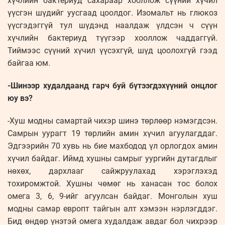
хүчлийн бактериуд сахараар хооллож сүүний хүчил
үүсгэн шүдийг уусгаад цоолдог. Изомальт нь глюкоз
үүсгэдэггүй тул шүдэнд наалдаж үлдсэн ч сүүн
хүчлийн бактериуд түүгээр хооллож чаддаггүй.
Тиймээс сүүний хүчил үүсэхгүй, шүд цоолохгүй гээд
байгаа юм.
-Шинээр худалдаанд гарч буй бүтээгдэхүүний онцлог
юу вэ?
-Хуш модны самартай чихэр шинэ төрлөөр нэмэгдсэн.
Самрын уурагт 19 төрлийн амин хүчил агуулагддаг.
Эдгээрийн 70 хувь нь бие махбодод үл орлогдох амин
хүчил байдаг. Иймд хушны самрыг уургийн дутагдлыг
нөхөх, дархлааг сайжруулахад хэрэглэхэд
тохиромжтой. Хушны чөмөг нь ханасан тос болох
омега 3, 6, 9-ийг агуулсан байдаг. Монголын хуш
модны самар европт тайгын алт хэмээн нэрлэгддэг.
Бид өндөр үнэтэй омега худалдаж авдаг бол чихрээр