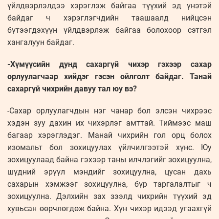
үйлдвэрлэлдээ хэрэглэж байгаа түүхий эд үнэтэй
байдаг ч хэрэглэгчдийн таашаалд нийцсэн
бүтээгдэхүүн үйлдвэрлэж байгаа болохоор сэтгэл
хангалуун байдаг.
-Хүмүүсийн дунд сахаргүй чихэр гэхээр сахар
орлуулагчаар хийдэг гэсэн ойлголт байдаг. Танай
сахаргүй чихрийн давуу тал юу вэ?
-Сахар орлуулагчдын нэг чанар бол элсэн чихрээс
хэдэн зуу дахин их чихэрлэг амттай. Тиймээс маш
багаар хэрэглэдэг. Манай чихрийн гол орц болох
изомальт бол зохицуулах үйлчилгээтэй хүнс. Юу
зохицуулаад байна гэхээр таны илчлэгийг зохицуулна,
шүдний эрүүл мэндийг зохицуулна, цусан дахь
сахарын хэмжээг зохицуулна, бүр таргалалтыг ч
зохицуулна. Дэлхийн зах зээлд чихрийн түүхий эд
хувьсан өөрчлөгдөж байна. Хүн чихэр идээд угаахгүй