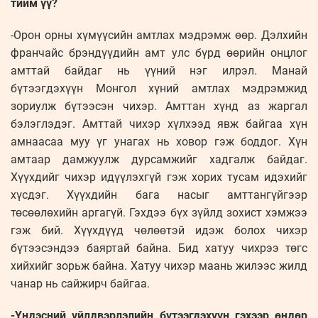
тийм үү?
-Орон орны хүмүүсийн амтлах мэдрэмж өөр. Дэлхийн
франчайс брэндүүдийн амт улс бүрд өөрийн онцлог
амттай байдаг нь үүний нэг илрэл. Манай
бүтээгдэхүүн Монгол хүний амтлах мэдрэмжид
зориулж бүтээсэн чихэр. Амттан хүнд аз жаргал
бэлэглэдэг. Амттай чихэр хүлхээд явж байгаа хүн
амнаасаа муу үг унагах нь ховор гэж боддог. Хүн
амтаар дамжуулж дурсамжийг хадгалж байдаг.
Хүүхдийг чихэр идүүлэхгүй гэж хорих тусам идэхийг
хүсдэг. Хүүхдийн бага насыг амттангүйгээр
төсөөлөхийн аргагүй. Гэхдээ бүх зүйлд зохист хэмжээ
гэж бий. Хүүхдүүд чөлөөтэй идэж болох чихэр
бүтээсэндээ баяртай байна. Бид хатуу чихрээ төгс
хийхийг зорьж байна. Хатуу чихэр маань жилээс жилд
чанар нь сайжирч байгаа.
-Үндэсний үйлдвэрлэлийн бүтээгдэхүүн гэхээр өндөр