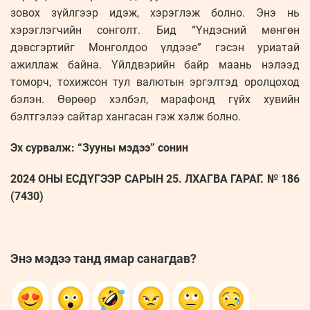
зовох зүйлгээр идэж, хэрэглэж болно. Энэ нь
хэрэглэгчийн сонголт. Бид “Үндэсний мөнгөн
дэвсгэртийг Монголдоо үлдээе” гэсэн уриатай
ажиллаж байна. Үйлдвэрийн байр маань нэлээд
томорч, тохижсон тул валютын эргэлтэд оролцоход
бэлэн. Өөрөөр хэлбэл, марафонд гүйх хувийн
бэлтгэлээ сайтар хангасан гэж хэлж болно.
Эх сурвалж: “Зууны мэдээ” сонин
2024 ОНЫ ЕСДҮГЭЭР САРЫН 25. ЛХАГВА ГАРАГ. № 186
(7430)
Энэ мэдээ танд ямар санагдав?