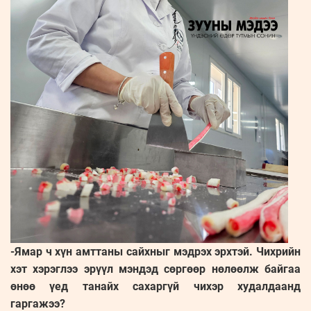
-Ямар ч хүн амттаны сайхныг мэдрэх эрхтэй. Чихрийн
хэт хэрэглээ эрүүл мэндэд сөргөөр нөлөөлж байгаа
өнөө үед танайх сахаргүй чихэр худалдаанд
гаргажээ?