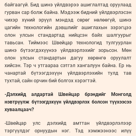
байгаагүй. Бид шинэ үйлдвэрээ ашиглалтад оруулаад
гурван сар болж байна. Мэдээж бидний үйлдвэрлэсэн
чихэр хүний эрүүл мэндэд сөрөг нөлөөгүй, шинэ
цагийн технологийн дэвшлийг ашиглахын зэрэгцээ
олон улсын стандартад нийцсэн байх шалгуурыг
тавьсан. Тиймээс Швейцар технологид тулгуурлан
шинэ бүтээгдэхүүнээ үйлдвэрлэхийг зорьсон. Мөн
олон улсын стандартын дагуу хөрөнгө оруулалт
хийсэн. Тэр ч утгаараа сэтгэл хангалуун байна. Ер нь
чанартай бүтээгдэхүүн үйлдвэрлэхийн тулд тав
тухтай, сайн орчин бий болгох хэрэгтэй.
-Дэлхийд алдартай Швейцар брэндийг Монголд
нэвтрүүлж бүтээгдэхүүн үйлдвэрлэх болсон түүхээсээ
хуваалцаач?
-Швейцар улс дэлхийд амттан үйлдвэрлэлээр
тэргүүлдэг орнуудын нэг. Тэд хэмжээнээс илүү