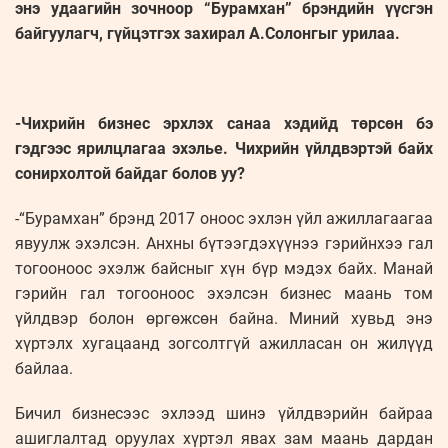
энэ удаагийн зочноор “Бурамхан” брэндийн үүсгэн
байгуулагч, гүйцэтгэх захирал А.Солонгыг урилаа.
-Чихрийн бизнес эрхлэх санаа хэдийд төрсөн бэ
гэдгээс ярилцлагаа эхэлье. Чихрийн үйлдвэртэй байх
сонирхолтой байдаг болов уу?
-“Бурамхан” брэнд 2017 оноос эхлэн үйл ажиллагаагаа
явуулж эхэлсэн. Анхны бүтээгдэхүүнээ гэрийнхээ гал
тогооноос эхэлж байсныг хүн бүр мэдэх байх. Манай
гэрийн гал тогооноос эхэлсэн бизнес маань том
үйлдвэр болон өргөжсөн байна. Миний хувьд энэ
хүртэлх хугацаанд зогсолтгүй ажилласан он жилүүд
байлаа.
Бичил бизнесээс эхлээд шинэ үйлдвэрийн байраа
ашиглалтад оруулах хүртэл явах зам маань дардан