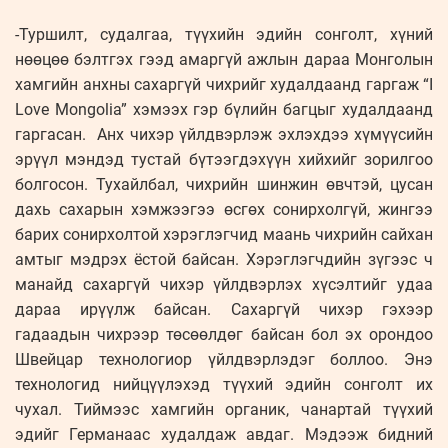
-Туршилт, судалгаа, түүхийн эдийн сонголт, хүний
нөөцөө бэлтгэх гээд амаргүй ажлын дараа Монголын
хамгийн анхны сахаргүй чихрийг худалдаанд гаргаж “I
Love Mongolia” хэмээх гэр бүлийн багцыг худалдаанд
гаргасан. Анх чихэр үйлдвэрлэж эхлэхдээ хүмүүсийн
эрүүл мэндэд тустай бүтээгдэхүүн хийхийг зорилгоо
болгосон. Тухайлбал, чихрийн шинжин өвчтэй, цусан
дахь сахарын хэмжээгээ өсгөх сонирхолгүй, жингээ
барих сонирхолтой хэрэглэгчид маань чихрийн сайхан
амтыг мэдрэх ёстой байсан. Хэрэглэгчдийн зүгээс ч
манайд сахаргүй чихэр үйлдвэрлэх хүсэлтийг удаа
дараа ирүүлж байсан. Сахаргүй чихэр гэхээр
гадаадын чихрээр төсөөлдөг байсан бол эх орондоо
Швейцар технологиор үйлдвэрлэдэг боллоо. Энэ
технологид нийцүүлэхэд түүхий эдийн сонголт их
чухал. Тиймээс хамгийн органик, чанартай түүхий
эдийг Германаас худалдаж авдаг. Мэдээж бидний