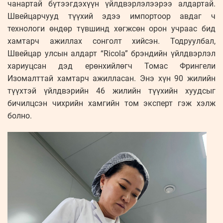
чанартай бүтээгдэхүүн үйлдвэрлэлээрээ алдартай.
Швейцарчууд түүхий эдээ импортоор авдаг ч
технологи өндөр түвшинд хөгжсөн орон учраас бид
хамтарч ажиллах сонголт хийсэн. Тодруулбал,
Швейцар улсын алдарт “Ricola” брэндийн үйлдвэрлэл
хариуцсан дэд ерөнхийлөгч Томас Фрингели
Изомалттай хамтарч ажилласан. Энэ хүн 90 жилийн
түүхтэй үйлдвэрийн 46 жилийн түүхийн хуудсыг
бичилцсэн чихрийн хамгийн том эксперт гэж хэлж
болно.