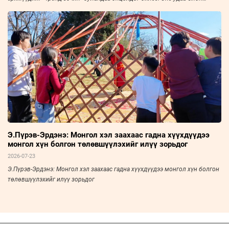
Улсын Монгол Судлалын Холбооны Ерөнхий нарийн бичгийн дарга,
доктор, профессор Д.Заяабаатарыг урьж, ярилцлаа.
Э.Пүрэв-Эрдэнэ: Монгол хэл заахаас гадна хүүхдүүдээ
монгол хүн болгон төлөвшүүлэхийг илүү зорьдог
2026-07-23
Э.Пүрэв-Эрдэнэ: Монгол хэл заахаас гадна хүүхдүүдээ монгол хүн болгон
төлөвшүүлэхийг илүү зорьдог