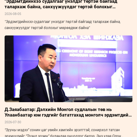
"Эрдэмтдийнхээ судалгааг үнэлдэг төртэй байгаад
талархаж байна, санхүүжүүлдэг төртэй болохыг
мөрөөдөж байна"
2026-08-05
"Эрдэмтдийнхээ судалгааг үнэлдэг төртэй байгаад талархаж байна,
санхүүжүүлдэг төртэй болохыг мөрөөдөж байна"
Д.Заяабаатар: Дэлхийн Монгол судлалын төв нь
Улаанбаатар юм гэдгийг бататгахад монголч эрдэмтдийн
хурал чухал нөлөөтэй
2026-07-30
“Зууны мэдээ” сонин цаг үеийн хамгийн эрэлттэй, сонирхол татсан
эрхмүүдийг “Трэнд зочин” буландаа онцолдог билээ. Энэ удаа Олон