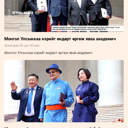
Монгол Улсынхаа нэрийг өндөрт өргөж яваа академич
Уржигдар 06 цаг 00 мин
Монгол Улсынхаа нэрийг өндөрт өргөж яваа академич