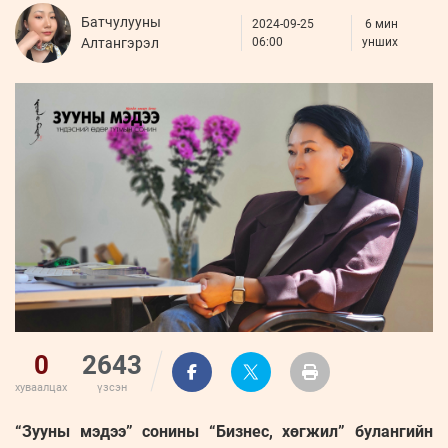
ҮНДЭСНИЙ
ВИДЕО
Бизнес
Батчулууны
ФОТО
2024-09-25
МЭДЭЭЛЛИЙН
6 мин
хөгжил
Алтангэрэл
06:00
унших
ZUUNII
ТӨВ
Leaderships
УРЛАГ
MEDEE
forum
Бүртгүүлэх
WEEKLY
Нэвтрэх
0
2643
хуваалцах
үзсэн
“Зууны мэдээ” сонины “Бизнес, хөгжил” булангийн