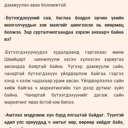
дамжуулан авах боломжтой.
-Бүтээгдэхүүний сав, баглаа боодол орчин үеийн
монголчуудын хэв маягийг шингээсэн нь өвөрмөц
болжээ. Зар сурталчилгаандаа хэрхэн анхаарч байна
вэ?
-Бүтээгдэхүүнүүдээ худалдаанд гаргахаас өмнө
Швейцарт шинжлүүлж хүсэн хүлээсэн хариугаа
авсандаа баяртай байна. Үүгээр дамжуулж сайн,
чанартай бүтээгдэхүүн үйлдвэрлэж байгаа гэдгээ
хэнд ч хэлж чадахаар урам авсан. Үйлдвэрлэлээ сайн
хийж байгаа ч маркетингийн тал дээр дутмаг зүйл
байна. Чанартай бүтээгдэхүүнийг дагаж сайн
маркетинг явах ёстой юм билээ.
-Амтлах мэдрэмж хүн бүрд ялгаатай байдаг. Түүнтэй
адил улс орнуудад ч амтыг өөр, өөрөөр хийдэг байх,