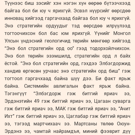
Түүнээс биш зэсийг хэн нэгэн хүн өөрөө бүтээчхээд
байгаа бол би юу ч ярихгүй. Эсвэл нүүрсийг өөрсдөө
инновац хийгээд гаргачхаад байгаа бол юу ч ярихгүй.
Энэ стратегийн ордуудыг тэд өөрсдөө илрүүлээд
тогтоочихсон бол бас юм ярихгүй. Үүнийг Монгол
Улсын үндэсний геологичид төрийн мөнгөөр хийгээд
“Энэ бол стратегийн орд оо” гээд тодорхойлчихсон.
Энэ бол төрийн эзэмшилд, стратегийн орд л байх
ёстой. “Энэ бол стратегийн орд, гэхдээ Элбэгдоржид
хандив өргөсөн урчаас энэ стратегийн орд биш” гэж
тогтоол гаргачхаад байна шүү дээ. Би факт ярьж
байна. Системийн авлигалын факт ярьж байна.
Тэгэнгүүт “Элбэгдорж гэж битгий яриач ээ,
Эрдэнэтийн 49 гэж битгий яриач ээ, Цагаан суварга
гэж битгий яриач ээ, МАК гэж битгий яриач ээ, “Ачит
Ихт” гэж битгий яриач ээ, Цаглабар гэж битгий яриач
ээ, тэгээд мартчихаач ээ. Мартсаны төлөө Оюун-
Эрдэнэ ээ, чамтай найрамдъя, миний фээврит дүү