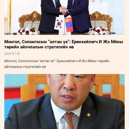
Монгол, Солонгосын “алтан үе”: Ерөнхийлөгч И Жэ Мёны
төрийн айлчлалын стратегийн өв
2026-07-28
Монгол, Солонгосын “алтан үе”: Ерөнхийлөгч И Жэ Мёны төрийн
айлчлалын стратегийн өв