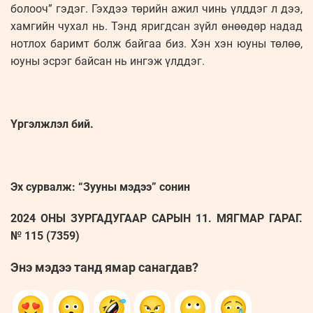
болооч” гэдэг. Гэхдээ төрийн ажил чинь үлддэг л дээ,
хамгийн чухал нь. Тэнд яригдсан зүйл өнөөдөр надад
нотлох баримт болж байгаа биз. Хэн хэн юуны төлөө,
юуны эсрэг байсан нь ингэж үлддэг.
Үргэлжлэл бий.
Эх сурвалж: “Зууны мэдээ” сонин
2024 ОНЫ ЗУРГАДУГААР САРЫН 11. МЯГМАР ГАРАГ.
№ 115 (7359)
Энэ мэдээ танд ямар санагдав?