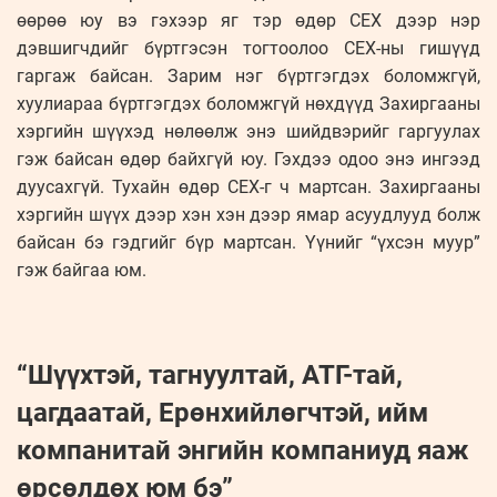
өөрөө юу вэ гэхээр яг тэр өдөр СЕХ дээр нэр
дэвшигчдийг бүртгэсэн тогтоолоо СЕХ-ны гишүүд
гаргаж байсан. Зарим нэг бүртгэгдэх боломжгүй,
хуулиараа бүртгэгдэх боломжгүй нөхдүүд Захиргааны
хэргийн шүүхэд нөлөөлж энэ шийдвэрийг гаргуулах
гэж байсан өдөр байхгүй юу. Гэхдээ одоо энэ ингээд
дуусахгүй. Тухайн өдөр СЕХ-г ч мартсан. Захиргааны
хэргийн шүүх дээр хэн хэн дээр ямар асуудлууд болж
байсан бэ гэдгийг бүр мартсан. Үүнийг “үхсэн муур”
гэж байгаа юм.
“Шүүхтэй, тагнуултай, АТГ-тай,
цагдаатай, Ерөнхийлөгчтэй, ийм
компанитай энгийн компаниуд яаж
өрсөлдөх юм бэ”