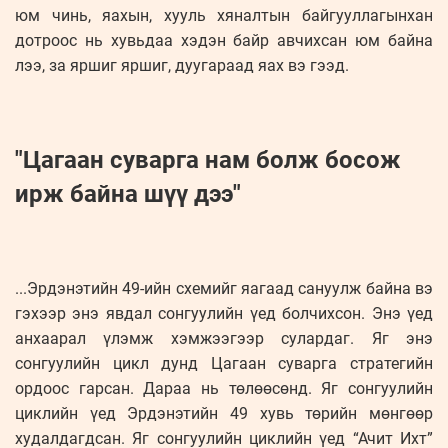
юм чинь, яахын, хууль хяналтын байгууллагынхан
дотроос нь хувьдаа хэдэн байр авчихсан юм байна
лээ, за яршиг яршиг, дуугараад яах вэ гээд.
"Цагаан суварга нам болж босож
ирж байна шүү дээ"
...Эрдэнэтийн 49-ийн схемийг яагаад сануулж байна вэ
гэхээр энэ явдал сонгуулийн үед болчихсон. Энэ үед
анхаарал үлэмж хэмжээгээр сулардаг. Яг энэ
сонгуулийн цикл дунд Цагаан суварга стратегийн
ордоос гарсан. Дараа нь төлөөсөнд. Яг сонгуулийн
циклийн үед Эрдэнэтийн 49 хувь төрийн мөнгөөр
худалдагдсан. Яг сон­гуулийн циклийн үед “Ачит Ихт”