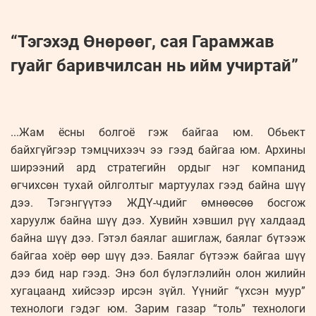
“Тэгэхэд Өнөрөөг, сая Гарамжав
гуайг баривчилсан нь ийм учиртай”
...Жам ёсны болгоё гэж байгаа юм. Обьект
байхгүйгээр тэмцчихээч ээ гээд байгаа юм. Архины
ширээний ард стратегийн ордыг нэг компанид
өгчихсөн тухай ойлголтыг мартуулах гээд байна шүү
дээ. Тэгэнгүүтээ ЖДҮ-чдийг өмнөөсөө босгож
харуулж байна шүү дээ. Хувийн хэвшил рүү халдаад
байна шүү дээ. Гэтэл баялаг ашиглаж, баялаг бүтээж
байгаа хоёр өөр шүү дээ. Баялаг бүтээж байгаа шүү
дээ бид нар гээд. Энэ бол бүлэглэлийн олон жилийн
хугацаанд хийсээр ирсэн зүйл. Үүнийг “үхсэн муур”
технологи гэдэг юм. Зарим газар “толь” технологи