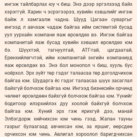
ингэж тайлбарлах юу ч биш. Энэ дээр эргэлзээд байх
хэрэггүй. Харин ч эсрэгээрээ, хувийн хэвшлийг ингэж
байж л хамгаалж чадна. Шууд Цагаан суваргыг
ингээд л авчхаж чадаж байгаа ийм системтэй бусад
уул уурхайн компани яаж өрсөлдөх вэ. Ингэж байгаа
компанитай яаж бусад хувийн хэвшил өрсөлдөх юм
бэ. Шүүхтэй, тагнуултай, АТГ-тай, цагдаатай,
Ерөнхийлөгчтэй, ийм компанитай энгийн компаниуд
яаж өрсөлдөх вэ. Энэ бол монопол ч биш, хууль бус
ноёрхол. Эрх зүйт төр гэдэг талаасаа төр доголдчихож
байгаа юм. Шударга ёс гэдэг талаасаа шүүх засаглал
байхгүй болчхож байгаа юм. Ингээд бизнесийн орчинд
чөлөөт өрсөлдөөн байхгүй болчхож байгаа юм. Үүнийг
бодитоор илэрхийлэх дуу хоолой байхгүй болчхож
байгаа юм. Хүний эрх гэж ярихгүй дээ, манай
Элбэгдорж хийчихсэн юм чинь гээд. Жапан тауны
газрыг булаагаад авчихсан юм, за яршиг, өөрсдөө
орчихсон юм чинь. Авлигал хороолол баригдчихсан