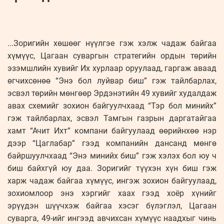
...Зоригийн хөшөөг нүүлгэе гэж хэлж чадаж байгаа
хүмүүс, Цагаан суваргын стратегийн ордын төрийн
эзэмшлийн хувийг Их хурлаар оруулаад, гаргаж аваад
өгчихсөнөө “Энэ бол луйвар биш” гэж тайлбарлах,
эсвэл төрийн мөнгөөр Эрдэнэтийн 49 хувийг худалдаж
авах схемийг зохион байгуулчхаад “Тэр бол минийх”
гэж тайлбарлах, эсвэл Тамгын газрын даргатайгаа
хамт “Ачит Ихт” компани байгуулаад өөрийнхөө нэр
дээр “Цаглабар” гээд компанийн дансанд мөнгө
байршуулчхаад “Энэ минийх биш” гэж хэлэх бол юу ч
биш байхгүй юу даа. Зоригийг түүхэн хүн биш гэж
харж чадаж байгаа хүмүүс, ингэж зохион байгуулаад,
зохиомлоор энэ хэргийг хаах гээд хоёр хүнийг
эрүүдэн шүүчхэж байгаа хэсэг бүлэглэл, Цагаан
суварга, 49-ийг ингээд авчихсан хүмүүс наадхыг чинь