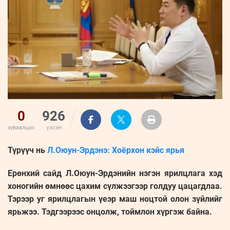
ҮНДЭСНИЙ
ВИДЕО
Бизнес
ФОТО
МЭДЭЭЛЛИЙН
хөгжил
ZUUNII
ТӨВ
Leaderships
УРЛАГ
MEDEE
forum
Бүртгүүлэх
WEEKLY
Нэвтрэх
0
926
хуваалцах
үзсэн
Түрүүч нь
Л.Оюун-Эрдэнэ: Хоёрхон кэйс ярья
Ерөнхий сайд Л.Оюун-Эрдэнийн нэгэн ярилцлага хэд
хоногийн өмнөөс цахим сүлжээгээр голдуу цацагдлаа.
Тэрээр уг ярилцлагын үеэр маш ноцтой олон зүйлийг
ярьжээ. Тэдгээрээс онцолж, тоймлон хүргэж байна.