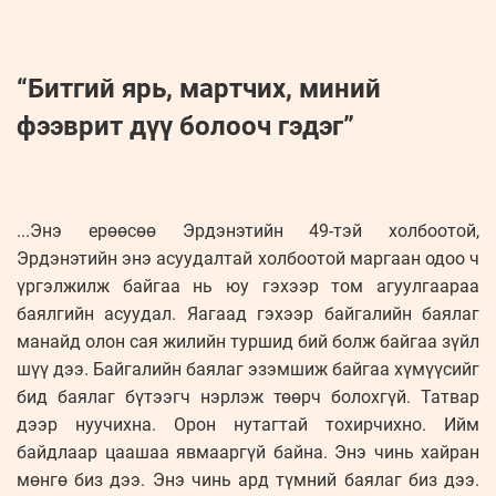
“Битгий ярь, мартчих, миний
фээврит дүү болооч гэдэг”
...Энэ ерөөсөө Эрдэнэтийн 49-тэй холбоотой,
Эрдэнэтийн энэ асуудалтай холбоотой маргаан одоо ч
үргэлжилж байгаа нь юу гэхээр том агуулгаараа
баялгийн асуудал. Яагаад гэхээр байгалийн баялаг
манайд олон сая жилийн туршид бий болж байгаа зүйл
шүү дээ. Байгалийн баялаг эзэмшиж байгаа хүмүүсийг
бид баялаг бүтээгч нэрлэж төөрч болохгүй. Татвар
дээр нуучихна. Орон нутагтай тохирчихно. Ийм
байдлаар цаашаа явмааргүй байна. Энэ чинь хайран
мөнгө биз дээ. Энэ чинь ард түмний баялаг биз дээ.