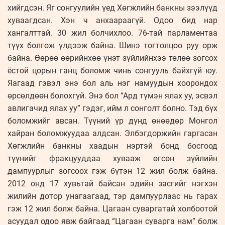
хийгдсэн. Яг сонгуулийн үед Хөгжлийн банкны зээлүүд
хуваагдсан. Хэн ч анхаараагүй. Одоо бид нар
хангалттай. 30 жил болчихлоо. 76-тай парламентаа
түүх болгож үлдээж байна. Шинэ тогтолцоо руу орж
байна. Өөрөө өөрийнхөө үнэт зүйлийнхээ төлөө зогсох
ёстой цорын ганц боломж чинь сонгууль байхгүй юу.
Яагаад гэвэл энэ бол аль нэг намуудын хоорондох
өрсөлдөөн болохгүй. Энэ бол “Ард түмэн ялах уу, эсвэл
авлигачид ялах уу” гэдэг, ийм л сонголт болно. Тэд бүх
боломжийг авсан. Түүний үр дүнд өнөөдөр Монгол
хайран боломжуудаа алд­сан. Элбэгдоржийн гаргасан
Хөгж­лийн банкны хаадын нэртэй бонд бос­гоод
түүнийг фракцууддаа хувааж өг­сөн зүйлийн
дампуурлыг зогсоох гэж бүтэн 12 жил болж байна.
2012 онд 17 хувьтай байсан эдийн засгийг нэг­хэн
жилийн дотор унагаагаад, тэр дам­пуурлаас нь гарах
гэж 12 жил болж бай­на. Цагаан суваргатай холбоотой
асуу­­дал одоо явж байгаад “Цагаан су­варга нам” болж