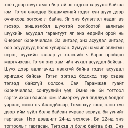
хоёр дээр шүүх ямар бяртай вэ гэдгээ харуулж байгаа
юм. Гэтэл өнөөдөр Бадамжунай гэдэг хүн шүүх дээр
оччихоод зогсож л байна. Яг энэ бүлэглэл яадаг вэ
гэхээр, жишээлбэл шүүхтэй холбоотой авлигын
шүүхийн асуудал гарангуут яг энэ өдрийн орой нь
Өнөрөөг баривчилсан. За ингээд энэ асуудал ингээд
өөр асуудлууд болж хувирсан. Хүмүүс намайг авлигын
эсрэг, шүүхийн талаар үг хэлснийг ч бараг оройдоо
мартчихсан. Гэтэл энэ хамгийн чухал асуудал байсан.
Шүүх дээр авлигачид явахгүй байна гэдэг асуудал
яригдаж байсан. Гэтэл эргээд бодоход тэр сэдэв
тэгээд байхгүй болсон. Сая Гарамжав гуайг
баривчиллаа, сонгуулийн үед. Өмнө нь би тогтоол
гаргачихсан байсан юм. Иймэрхүү үйл явдлууд болдог
учраас, өмнө нь Анандбазар, Төмөрхүү гээд олон хүн
дээр ийм зүйл болж байсан учраас зориуд би үүнийг
гаргасан. Нэр дэвшилт 24-нд эхэлсэн. Би 22-нд энэ
тогтоолыг гаргасан. Тэгэхэд л болж байгаа биз. Энэ