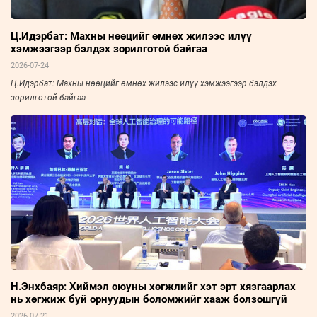
Ц.Идэрбат: Махны нөөцийг өмнөх жилээс илүү
хэмжээгээр бэлдэх зорилготой байгаа
2026-07-24
Ц.Идэрбат: Махны нөөцийг өмнөх жилээс илүү хэмжээгээр бэлдэх
зорилготой байгаа
Н.Энхбаяр: Хиймэл оюуны хөгжлийг хэт эрт хязгаарлах
нь хөгжиж буй орнуудын боломжийг хааж болзошгүй
2026-07-21