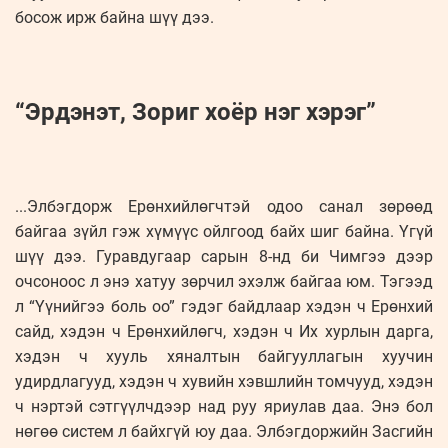
босож ирж байна шүү дээ.
“Эрдэнэт, Зориг хоёр нэг хэрэг”
...Элбэгдорж Ерөнхийлөгчтэй одоо санал зөрөөд
байгаа зүйл гэж хүмүүс ойлгоод байх шиг байна. Үгүй
шүү дээ. Гуравдугаар сарын 8-нд би Чимгээ дээр
очсоноос л энэ хатуу зөрчил эхэлж байгаа юм. Тэгээд
л “Үүнийгээ боль оо” гэдэг байдлаар хэдэн ч Ерөнхий
сайд, хэдэн ч Ерөнхийлөгч, хэдэн ч Их хурлын дарга,
хэдэн ч хууль хяналтын байгууллагын хуучин
удирдлагууд, хэдэн ч хувийн хэвшлийн томчууд, хэдэн
ч нэртэй сэтгүүлчдээр над руу яриулав даа. Энэ бол
нөгөө систем л байхгүй юу даа. Элбэгдоржийн Засгийн