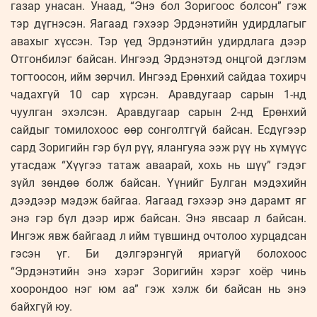
газар унасан. Унаад, “Энэ бол Зоригоос болсон” гэж
тэр дүгнэсэн. Яагаад гэхээр Эрдэнэтийн удирдлагыг
авахыг хүссэн. Тэр үед Эрдэнэтийн удирдлага дээр
Отгонбилэг байсан. Ингээд Эрдэнэтэд онцгой дэглэм
тогтоосон, ийм зөрчил. Ингээд Ерөнхий сайдаа тохирч
чадахгүй 10 сар хүрсэн. Аравдугаар сарын 1-нд
чуулган эхэлсэн. Аравдугаар сарын 2-нд Ерөнхий
сайдыг томилохоос өөр сонголтгүй байсан. Есдүгээр
сард Зоригийн гэр бүл рүү, ялангуяа ээж рүү нь хүмүүс
утасдаж “Хүүгээ татаж аваарай, хохь нь шүү” гэдэг
зүйл зөндөө болж байсан. Үүнийг Булган мэдэхийн
дээдээр мэдэж байгаа. Яагаад гэхээр энэ дарамт яг
энэ гэр бүл дээр ирж байсан. Энэ явсаар л байсан.
Ингэж явж байгаад л ийм түвшинд очтолоо хурцадсан
гэсэн үг. Би дэлгэрэнгүй яриагүй болохоос
“Эрдэнэтийн энэ хэрэг Зоригийн хэрэг хоёр чинь
хоорондоо нэг юм аа” гэж хэлж би байсан нь энэ
байхгүй юу.