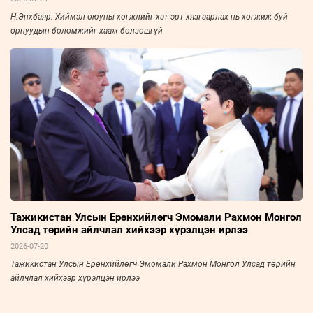
Н.Энхбаяр: Хиймэл оюуны хөгжлийг хэт эрт хязгаарлах нь хөгжиж буй
орнуудын боломжийг хааж болзошгүй
Тажикистан Улсын Ерөнхийлөгч Эмомали Рахмон Монгол
Улсад төрийн айлчлал хийхээр хүрэлцэн ирлээ
2026-07-20
Тажикистан Улсын Ерөнхийлөгч Эмомали Рахмон Монгол Улсад төрийн
айлчлал хийхээр хүрэлцэн ирлээ