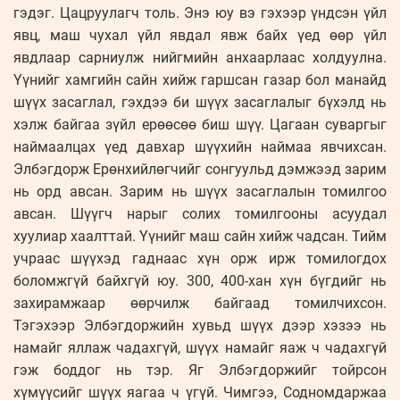
гэдэг. Цацруулагч толь. Энэ юу вэ гэхээр үндсэн үйл
явц, маш чухал үйл явдал явж байх үед өөр үйл
явдлаар сарниулж нийгмийн анхаарлаас холдуулна.
Үүнийг хамгийн сайн хийж гаршсан газар бол манайд
шүүх засаглал, гэхдээ би шүүх засаглалыг бүхэлд нь
хэлж байгаа зүйл ерөөсөө биш шүү. Цагаан суваргыг
наймаалцах үед давхар шүүхийн наймаа явчихсан.
Элбэгдорж Ерөнхийлөгчийг сонгуульд дэмжээд зарим
нь орд авсан. Зарим нь шүүх засаглалын томилгоо
авсан. Шүүгч нарыг солих томилгооны асуудал
хуулиар хаалттай. Үүнийг маш сайн хийж чадсан. Тийм
учраас шүүхэд гаднаас хүн орж ирж томилогдох
боломжгүй байхгүй юу. 300, 400-хан хүн бүгдийг нь
захирамжаар өөрчилж байгаад томилчихсон.
Тэгэхээр Элбэгдоржийн хувьд шүүх дээр хэзээ нь
намайг яллаж чадахгүй, шүүх намайг яаж ч чадахгүй
гэж боддог нь тэр. Яг Элбэгдоржийг тойрсон
хүмүүсийг шүүх яагаа ч үгүй. Чимгээ, Содномдаржаа