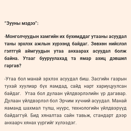
“Зууны мэдээ”:
-
Монголчуудын хамгийн их бухимддаг утааны асуудал
таны эрхлэх ажлын хүрээнд байдаг. Зөвхөн нийслэл
гэлтгүй аймгуудын утаа анхаарах асуудал болж
байна. Утааг бууруулахад та ямар ахиц дэвшил
гаргав?
-Утаа бол манай эрхлэх асуудал биш. Засгийн газрын
тухай хуулиар бүх яамдад, сайд нарт хариуцуулсан
байдаг. Утаа бол дулаан үйлдвэрлэлийн үр дагавар.
Дулаан үйлдвэрлэл бол Эрчим хүчний асуудал. Манай
яаманд шахмал түлш, нүүрс, технологийн үйлдвэрүүд
байдаггүй. Бид хяналтаа сайн тавьж, стандарт дээр
анхаарч хянах үүргийг хүлээдэг.