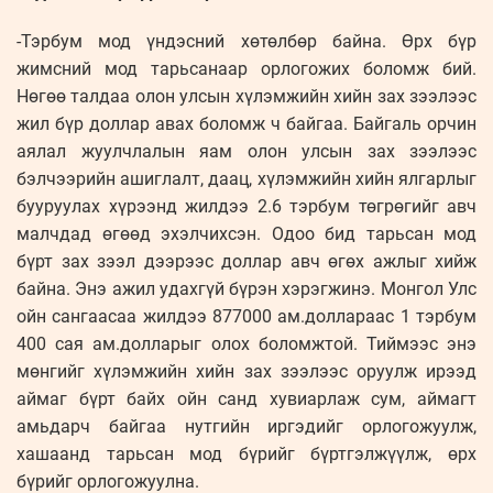
-Тэрбум мод үндэсний хөтөлбөр байна. Өрх бүр
жимсний мод тарьсанаар орлогожих боломж бий.
Нөгөө талдаа олон улсын хүлэмжийн хийн зах зээлээс
жил бүр доллар авах боломж ч байгаа. Байгаль орчин
аялал жуулчлалын яам олон улсын зах зээлээс
бэлчээрийн ашиглалт, даац, хүлэмжийн хийн ялгарлыг
бууруулах хүрээнд жилдээ 2.6 тэрбум төгрөгийг авч
малчдад өгөөд эхэлчихсэн. Одоо бид тарьсан мод
бүрт зах зээл дээрээс доллар авч өгөх ажлыг хийж
байна. Энэ ажил удахгүй бүрэн хэрэгжинэ. Монгол Улс
ойн сангаасаа жилдээ 877000 ам.доллараас 1 тэрбум
400 сая ам.долларыг олох боломжтой. Тиймээс энэ
мөнгийг хүлэмжийн хийн зах зээлээс оруулж ирээд
аймаг бүрт байх ойн санд хувиарлаж сум, аймагт
амьдарч байгаа нутгийн иргэдийг орлогожуулж,
хашаанд тарьсан мод бүрийг бүртгэлжүүлж, өрх
бүрийг орлогожуулна.