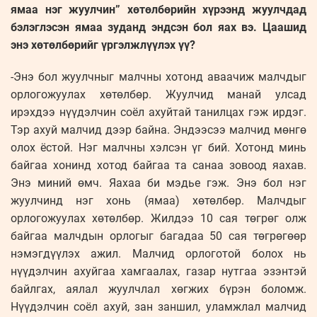
ямаа нэг жуулчин” хөтөлбөрийн хүрээнд жуулчдад
бэлэглэсэн ямаа зуданд эндсэн бол яах вэ. Цаашид
энэ хөтөлбөрийг үргэлжлүүлэх үү?
-Энэ бол жуулчныг малчны хотонд аваачиж малчдыг
орлогожуулах хөтөлбөр. Жуулчид манай улсад
ирэхдээ нүүдэлчин соёл ахуйтай танилцах гэж ирдэг.
Тэр ахуй малчид дээр байна. Эндээсээ малчид мөнгө
олох ёстой. Нэг малчны хэлсэн үг бий. Хотонд минь
байгаа хонинд хотод байгаа та санаа зовоод яахав.
Энэ миний өмч. Яахаа би мэдье гэж. Энэ бол нэг
жуулчинд нэг хонь (ямаа) хөтөлбөр. Малчдыг
орлогожуулах хөтөлбөр. Жилдээ 10 сая төгрөг олж
байгаа малчдын орлогыг багадаа 50 сая төгрөгөөр
нэмэгдүүлэх ажил. Малчид орлоготой болох нь
нүүдэлчин ахуйгаа хамгаалах, газар нутгаа эзэнтэй
байлгах, аялал жуулчлал хөгжих бүрэн боломж.
Нүүдэлчин соёл ахуй, зан заншил, уламжлал малчид