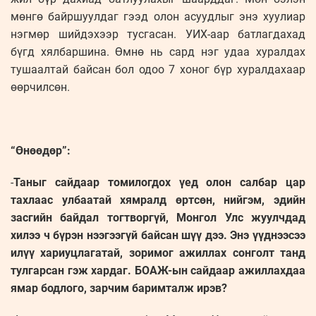
мөнгө байршуулдаг гээд олон асуудлыг энэ хуулиар
нэгмөр шийдэхээр тусгасан. УИХ-аар батлагдахад
бүгд хялбаршина. Өмнө нь сард нэг удаа хуралдах
тушаалтай байсан бол одоо 7 хоног бүр хуралдахаар
өөрчилсөн.
“Өнөөдөр”:
-
Таныг сайдаар томилогдох үед олон салбар цар
тахлаас улбаатай хямралд өртсөн, нийгэм, эдийн
засгийн байдал тогтворгүй, Монгол Улс жуулчдад
хилээ ч бүрэн нээгээгүй байсан шүү дээ. Энэ үүднээсээ
илүү хариуцлагатай, зоримог ажиллах сонголт танд
тулгарсан гэж хардаг. БОАЖ-ын сайдаар ажиллахдаа
ямар бодлого, зарчим баримталж ирэв?