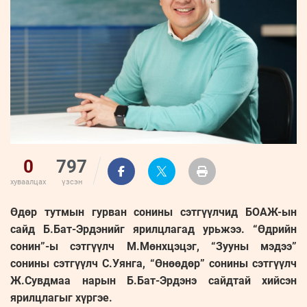
0
797
хуваалцах
үзсэн
Өдөр тутмын гурван сонины сэтгүүлчид БОАЖ-ын
сайд Б.Бат-Эрдэнийг ярилцлагад урьжээ. “Өдрийн
сонин”-ы сэтгүүлч М.Мөнхцэцэг, “Зууны мэдээ”
сонины сэтгүүлч С.Уянга, “Өнөөдөр” сонины сэтгүүлч
Ж.Сувдмаа нарын Б.Бат-Эрдэнэ сайдтай хийсэн
ярилцлагыг хүргэе.