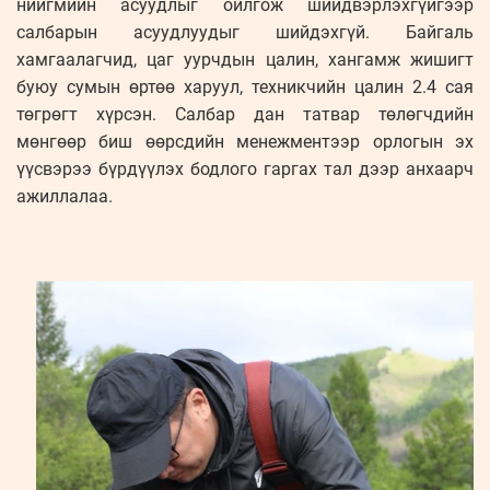
нийгмийн асуудлыг ойлгож шийдвэрлэхгүйгээр
салбарын асуудлуудыг шийдэхгүй. Байгаль
хамгаалагчид, цаг уурчдын цалин, хангамж жишигт
буюу сумын өртөө харуул, техникчийн цалин 2.4 сая
төгрөгт хүрсэн. Салбар дан татвар төлөгчдийн
мөнгөөр биш өөрсдийн менежментээр орлогын эх
үүсвэрээ бүрдүүлэх бодлого гаргах тал дээр анхаарч
ажиллалаа.