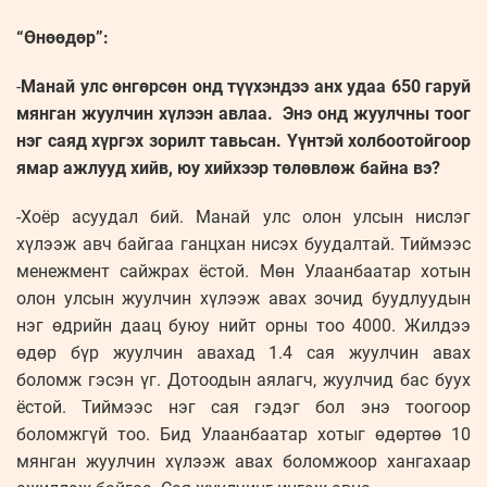
“Өнөөдөр”:
-
Манай улс өнгөрсөн онд түүхэндээ анх удаа 650 гаруй
мянган жуулчин хүлээн авлаа. Энэ онд жуулчны тоог
нэг саяд хүргэх зорилт тавьсан. Үүнтэй холбоотойгоор
ямар ажлууд хийв, юу хийхээр төлөвлөж байна вэ?
-Хоёр асуудал бий. Манай улс олон улсын нислэг
хүлээж авч байгаа ганцхан нисэх буудалтай. Тиймээс
менежмент сайжрах ёстой. Мөн Улаанбаатар хотын
олон улсын жуулчин хүлээж авах зочид буудлуудын
нэг өдрийн даац буюу нийт орны тоо 4000. Жилдээ
өдөр бүр жуулчин авахад 1.4 сая жуулчин авах
боломж гэсэн үг. Дотоодын аялагч, жуулчид бас буух
ёстой. Тиймээс нэг сая гэдэг бол энэ тоогоор
боломжгүй тоо. Бид Улаанбаатар хотыг өдөртөө 10
мянган жуулчин хүлээж авах боломжоор хангахаар