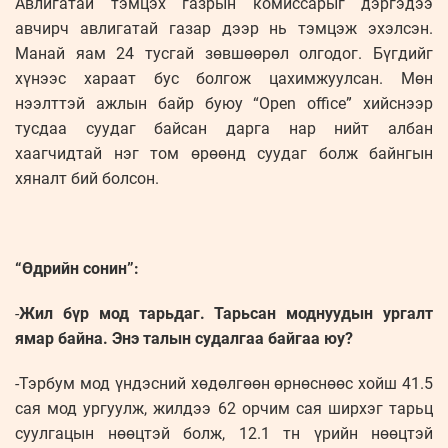
Авлигатай тэмцэх газрын комиссарыг дэргэдээ
авчирч авлигатай газар дээр нь тэмцэж эхэлсэн.
Манай яам 24 тусгай зөвшөөрөл олгодог. Бүгдийг
хүнээс хараат бус болгож цахимжуулсан. Мөн
нээлттэй ажлын байр буюу “Open office” хийснээр
тусдаа суудаг байсан дарга нар нийт албан
хаагчидтай нэг том өрөөнд суудаг болж байнгын
хяналт бий болсон.
“Өдрийн сонин”:
-
Жил бүр мод тарьдаг. Тарьсан моднуудын ургалт
ямар байна. Энэ талын судалгаа байгаа юу?
-Тэрбум мод үндэсний хөдөлгөөн өрнөснөөс хойш 41.5
сая мод ургуулж, жилдээ 62 орчим сая ширхэг тарьц
суулгацын нөөцтэй болж, 12.1 тн үрийн нөөцтэй