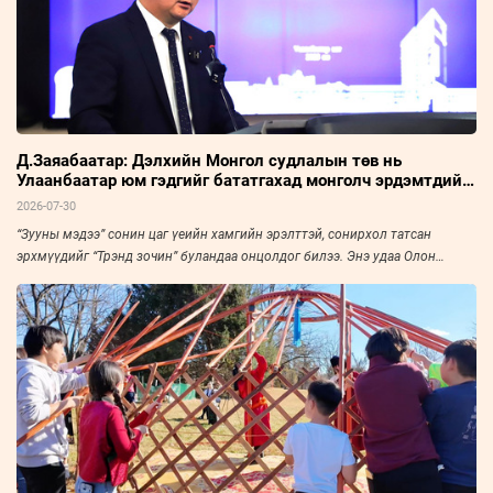
Д.Заяабаатар: Дэлхийн Монгол судлалын төв нь
Улаанбаатар юм гэдгийг бататгахад монголч эрдэмтдийн
хурал чухал нөлөөтэй
2026-07-30
“Зууны мэдээ” сонин цаг үеийн хамгийн эрэлттэй, сонирхол татсан
эрхмүүдийг “Трэнд зочин” буландаа онцолдог билээ. Энэ удаа Олон
Улсын Монгол Судлалын Холбооны Ерөнхий нарийн бичгийн дарга,
доктор, профессор Д.Заяабаатарыг урьж, ярилцлаа.