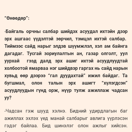
“Өнөөдөр”:
-
Байгаль орчны салбар шийдэх асуудал ихтэйн дээр
эрх ашгаас үүдэлтэй зөрчил, тэмцэл ихтэй салбар.
Тиймээс сайд нарыг элдэв шүүмжлэл, хэл ам байнга
дагадаг. Тусгай зориулалтын ан, газар олголт, уул
уурхай гээд далд эрх ашиг ихтэй асуудлуудтай
холбоотой ямарваа нэг шийдвэр гаргах нь сайд нарын
хувьд өөр дээрээ “гал дуудахтай” ижил байдаг. Та
бугшмал, олон талын эрх ашигт “хүлэгдсэн”
асуудлуудын гүнд орж, нүүр тулж ажиллаж чадсан
уу?
-Чадсан гэж шууд хэлнэ. Бидний удирдлагын баг
ажиллах эхлэх үед манай салбарыг авлига үүрлэсэн
гэдэг байлаа. Бид шинэлэг олон ажлыг хийсэн.