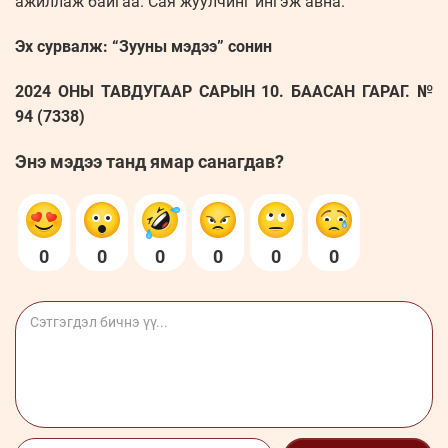
ажиллаж байгаа. Сая жуулчинг ингэж авна.
Эх сурвалж: “Зууны мэдээ” сонин
2024 ОНЫ ТАВДУГААР САРЫН 10. БААСАН ГАРАГ. №
94 (7338)
Энэ мэдээ танд ямар санагдав?
0
0
0
0
0
0