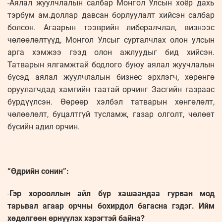
-Аялал жуулчлалын салбар Монгол Улсын хоёр дахь
тэрбум ам.доллар давсан борлуулалт хийсэн салбар
болсон. Агаарын тээврийн либералчлал, визнээс
чөлөөлөлтүүд, Монгол Улсыг сурталчлах олон улсын
арга хэмжээ гээд олон ажлуудыг бид хийсэн.
Татварын ялгамжтай бодлого буюу аялал жуучлалын
бүсэд аялал жуулчлалын бизнес эрхлэгч, хөрөнгө
оруулагчдад хамгийн таатай орчинг Засгийн газраас
бүрдүүлсэн. Өөрөөр хэлбэл татварын хөнгөлөлт,
чөлөөлөлт, буцалтгүй тусламж, газар олголт, чөлөөт
бүсийн адил орчин.
“Өдрийн сонин”:
-
Гэр хорооллын айл бүр хашаандаа гурван мод
тарьвал агаар орчны бохирдол багасна гэдэг. Ийм
хөдөлгөөн өрнүүлэх хэрэгтэй байна?