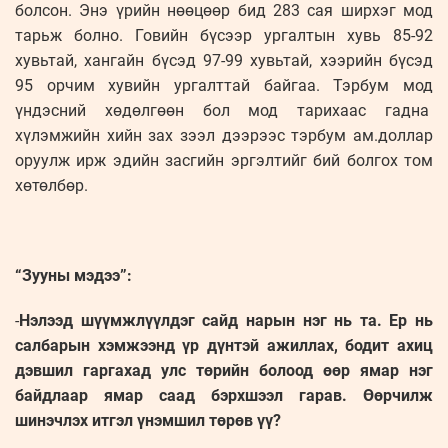
болсон. Энэ үрийн нөөцөөр бид 283 сая ширхэг мод
тарьж болно. Говийн бүсээр ургалтын хувь 85-92
хувьтай, хангайн бүсэд 97-99 хувьтай, хээрийн бүсэд
95 орчим хувийн ургалттай байгаа. Тэрбум мод
үндэсний хөдөлгөөн бол мод тарихаас гадна
хүлэмжийн хийн зах зээл дээрээс тэрбум ам.доллар
оруулж ирж эдийн засгийн эргэлтийг бий болгох том
хөтөлбөр.
“Зууны мэдээ”:
-
Нэлээд шүүмжлүүлдэг сайд нарын нэг нь та. Ер нь
салбарын хэмжээнд үр дүнтэй ажиллах, бодит ахиц
дэвшил гаргахад улс төрийн болоод өөр ямар нэг
байдлаар ямар саад бэрхшээл гарав. Өөрчилж
шинэчлэх итгэл үнэмшил төрөв үү?