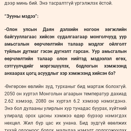
дээр минь бий. Энэ тасралтгүй үргэлжлэх ёстой.
“Зууны мэдээ”:
-Олон улсын Даян дэлхийн ногоон хөгжлийн
байгууллагаас хийсэн судалгаагаар монголчууд уур
амьсгалын өөрчлөлтийн талаар мэдлэг ойлголт
туйлын дутмаг гэсэн дүгнэлт гарсан. Уур амьсгалын
өөрчлөлтийн талаар олон нийтэд мэдээлэл өгөх,
сэтгүүлчдийг мэргэшүүлэх, бодлогын хэмжээнд
анхаарах цогц асуудлыг хэр хэмжээнд хийсэн бэ?
-Өнгөрсөн өвлийн зуд, турханыг бид мартаж болохгүй.
2050 он хүртэл Монголын агаарын температур дахиад
2.62 хэмээр, 2080 он хүртэл 6.2 хэмээр нэмэгдэнэ.
Энэ бол дулааны улирлын хур тунадас буурах, хүйтний
улиралд орох цасны хэмжээ өдөр бүрээр нэмэгдэх
нөхцөл. Жил бүр цас их унана. Бид зудгүй өвөлжих
тухай одооноос бодох, малчдаа нэмэлт орлогожуулах