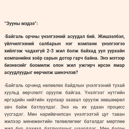
“Зууны мэдээ”:
-
Байгаль орчны үнэлгээний асуудал бий. Жишээлбэл,
үйлчилгээний салбарын нэг компани үнэлгээгээ
хийлгэж чадахгүй 2-3 жил болж байхад уул уурхайн
компанийнх хоёр сарын дотор гарч байна. Энэ мэтээр
бизнесийг боомилж олон жил ужгирч ирсэн ямар
асуудлуудыг өөрчилж шинэчлэв?
-Байгаль орчинд нөлөөлөх байдлын үнэлгээний тухай
хуульд өөрчлөлт оруулж байгаа. Үнэлгээг нутгийн
иргэдийн нийтийн хурлаар заавал оруулж зөвшөөрөл
авч байж батлуулдаг. Энэ нь их удаан процесс
үүсгэдэг. Мөн нарийвчилсан үнэлгээтэй цуг таван
жилээр менежентийн төлөвлөгөөг баталдаг мөртлөө
жил бүр дахиад батлуулахыг шаарддаг. Мөн бэлэн