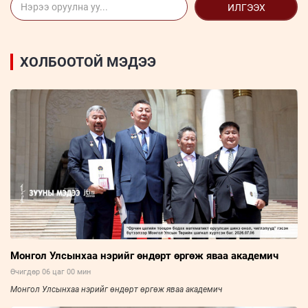
ИЛГЭЭХ
ХОЛБООТОЙ МЭДЭЭ
Монгол Улсынхаа нэрийг өндөрт өргөж яваа академич
Өчигдөр 06 цаг 00 мин
Монгол Улсынхаа нэрийг өндөрт өргөж яваа академич