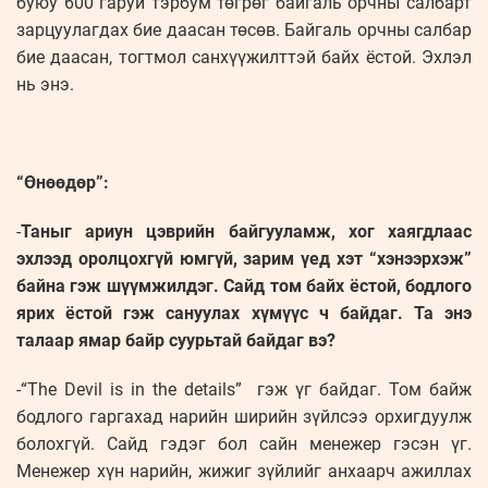
буюу 600 гаруй тэрбум төгрөг байгаль орчны салбарт
зарцуулагдах бие даасан төсөв. Байгаль орчны салбар
бие даасан, тогтмол санхүүжилттэй байх ёстой. Эхлэл
нь энэ.
“Өнөөдөр”:
-
Таныг ариун цэврийн байгууламж, хог хаягдлаас
эхлээд оролцохгүй юмгүй, зарим үед хэт “хэнээрхэж”
байна гэж шүүмжилдэг. Сайд том байх ёстой, бодлого
ярих ёстой гэж сануулах хүмүүс ч байдаг. Та энэ
талаар ямар байр суурьтай байдаг вэ?
-“The Devil is in the details” гэж үг байдаг. Том байж
бодлого гаргахад нарийн ширийн зүйлсээ орхигдуулж
болохгүй. Сайд гэдэг бол сайн менежер гэсэн үг.
Менежер хүн нарийн, жижиг зүйлийг анхаарч ажиллах