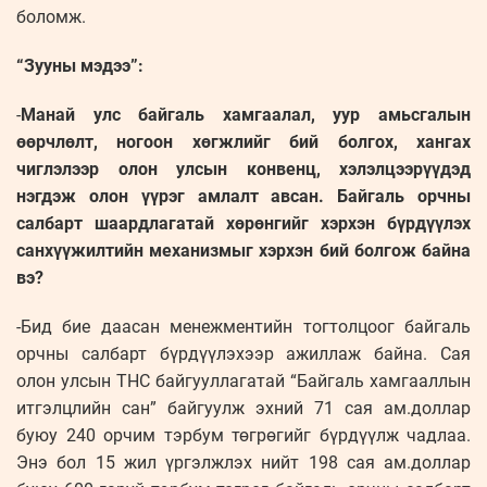
боломж.
“Зууны мэдээ”:
-
Манай улс байгаль хамгаалал, уур амьсгалын
өөрчлөлт, ногоон хөгжлийг бий болгох, хангах
чиглэлээр олон улсын конвенц, хэлэлцээрүүдэд
нэгдэж олон үүрэг амлалт авсан. Байгаль орчны
салбарт шаардлагатай хөрөнгийг хэрхэн бүрдүүлэх
санхүүжилтийн механизмыг хэрхэн бий болгож байна
вэ?
-Бид бие даасан менежментийн тогтолцоог байгаль
орчны салбарт бүрдүүлэхээр ажиллаж байна. Сая
олон улсын ТНС байгууллагатай “Байгаль хамгааллын
итгэлцлийн сан” байгуулж эхний 71 сая ам.доллар
буюу 240 орчим тэрбум төгрөгийг бүрдүүлж чадлаа.
Энэ бол 15 жил үргэлжлэх нийт 198 сая ам.доллар