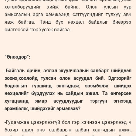
хөтөлбөрүүдийг хийж байна. Олон улсын уур
амьсгалын арга хэмжээнд сэтгүүлчдийг түлхүү авч
явж байгаа. Тэнд бүх нөхцөл байдлыг биеэрээ
ойлгоосой гэж хүсэж байгаа.
“Өнөөдөр”:
-
Байгаль орчин, аялал жуулчлалын салбарт шийдвэл
зохих,хоолойд тулсан олон асуудал бий. Эдгээрийг
бодлогын түвшинд зангидаж, эрэмбэлж, шийдэх
нөхцөлийг бүрдүүлэх нь сайдын ажил. Та өнгөрсөн
хугацаанд ямар асуудлуудыг тэргүүн эгнээнд
эрэмбэлж, шийдэхийг эрмэлзэв?
-Гудамжаа цэвэрлээгүй бол гэр хэчнээн цэвэрлээд ч
бохир адил энэ салбарын албан хаагчдын ажил,