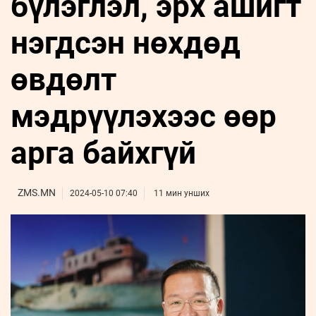
бүлэглэл, эрх ашигт
ҮНДЭСНИЙ
ВИДЕО
Бизнес
ФОТО
МЭДЭЭЛЛИЙН
хөгжил
нэгдсэн нөхдөд
ZUUNII
ТӨВ
Leaderships
УРЛАГ
MEDEE
forum
Бүртгүүлэх
WEEKLY
Нэвтрэх
өвдөлт
мэдрүүлэхээс өөр
арга байхгүй
ZMS.MN
2024-05-10 07:40
11 мин унших