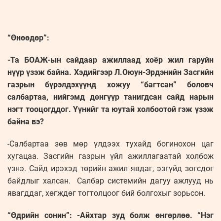
“Өнөөдөр”:
-Та БОАЖ-ын сайдаар ажиллаад хоёр жил гаруйн
нүүр үзэж байна. Хэдийгээр Л.Оюун-Эрдэнийн Засгийн
газрын бүрэлдэхүүнд хожуу “багтсан” боловч
салбартаа, нийгэмд дөнгүүр танигдсан сайд нарын
нэгт тооцогддог. Үүнийг та юутай холбоотой гэж үзэж
байна вэ?
-Салбартаа зөв мөр үлдээх тухайд богинохон цаг
хугацаа. Засгийн газрын үйл ажиллагаатай холбож
үзнэ. Сайд ирэхэд төрийн ажил явдаг, эзгүйд зогсдог
байдлыг халсан. Салбар системийн дагуу ажлууд нь
явагддаг, хөгждөг тогтолцоог бий болгохыг зорьсон.
“Өдрийн сонин”: -Айхтар зуд болж өнгөрлөө. “Нэг