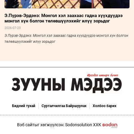
Э.Пүрэв-Эрдэнэ: Монгол хэл заахаас гадна хүүхдүүдээ
монгол хүн болгон төлөвшүүлэхийг илүү зорьдог
2026-07-23
Э.Пүрэв-Эрдэнэ: Монгол хэл заахаас гадна хүүхдүүдээ монгол хүн болгон
төлөвшүүлэхийг илүү зорьдог
Бидний тухай
Сурталчилгаа Байршуулах
Холбоо барих
Вэб сайтыг хөгжүүлсэн: Sodonsolution ХХК