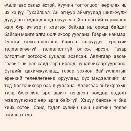
-Авлигаас салах ёстой. Хуучин тогтолцоог өөрчлөх нь
их хэцүү. Тухайлбал, Ан агнуур аймгуудад шилжүүлж
дуудлага худалдаанд оруулсан. Хэн нэгний хармаанд
жил бүр зүгээр л хэвтэж байхад нь ороод байдаг
байсан мөнгө алга болчихоор уурлана. Газрын наймаа.
Тусгай хамгаалалтанд байгаа газруудыг ерөнхий
төлөвлөгөөгүй, төлөвлөлтгүй олгож ирсэн. Газар
олголтыг зогсоож цуцалж эхэлсэн. Авлигаар авсан
газрыг нь нэг сайд гарч ирээд цуцалчихаар уурлана.
Бүгдийг цахимжуулаад, газар зохион байгуулалтын
ерөнхий төлөвлөгөөнд оруулаад бүх мэдээллийг ил
тод болгочихоор бас л уурлана. Авлигаас ангижрахын
тулд бүлэглэл, эрх ашигт нэгдсэн нөхдөд өвдөлт
мэдрүүлэхээс өөр арга байхгүй. Хэцүү байсан ч бид
хийх ёстой. Сайд гэдэг хувийн биш нийтийн төлөө
ажиллах хүн.