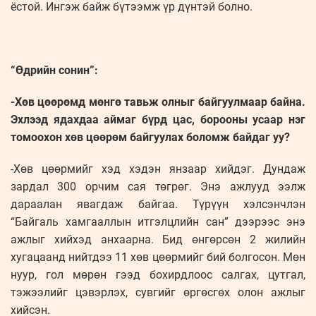
ёстой. Ингэж байж бүтээмж үр дүнтэй болно.
“Өдрийн сонин”:
-Хөв цөөрөмд мөнгө тавьж олныг байгуулмаар байна.
Эхлээд ядахдаа аймаг бүрд цас, борооны усаар нэг
томоохон хөв цөөрөм байгуулах боломж байдаг уу?
-Хөв цөөрмийг хэд хэдэн янзаар хийдэг. Дундаж
зардал 300 орчим сая төгрөг. Энэ ажлууд ээлж
дараалан явагдаж байгаа. Түрүүн хэлсэнчлэн
“Байгаль хамгааллын итгэлцлийн сан” дээрээс энэ
ажлыг хийхэд анхаарна. Бид өнгөрсөн 2 жилийн
хугацаанд нийтдээ 11 хөв цөөрмийг бий болгосон. Мөн
нуур, гол мөрөн гээд бохирдлоос салгах, цутгал,
тэжээлийг цэвэрлэх, сувгийг өргөсгөх олон ажлыг
хийсэн.