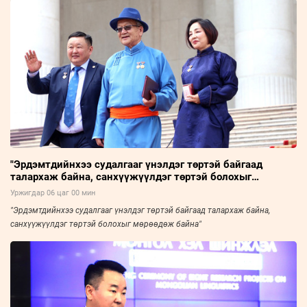
"Эрдэмтдийнхээ судалгааг үнэлдэг төртэй байгаад
талархаж байна, санхүүжүүлдэг төртэй болохыг
мөрөөдөж байна"
Уржигдар 06 цаг 00 мин
"Эрдэмтдийнхээ судалгааг үнэлдэг төртэй байгаад талархаж байна,
санхүүжүүлдэг төртэй болохыг мөрөөдөж байна"