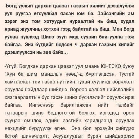
-
Богд уулын дархан цаазат газрын хилийг дээшлүүлж
уул руугаа өгсүүлбэл яасан юм бэ. Зайсангийн ам
зэрэг энэ том хотуудыг нураалтай нь биш, худал
яриад жуулчны хотхон гээд байлтай нь биш. Мөн Богд
уулаа нүхлээд Шинэ зуун мод суурин байгуулна гэж
байгаа. Энэ бүгдийг бодсон ч дархан газрын хилийг
дээшлүүлсэн нь зөв байх...
-Үгүй. Богдхан дархан цаазат уул маань ЮНЕСКО буюу
“Хүн ба шим мандлын нөөц”-д бүртгэгдсэн. Тусгай
хамгаалалттай газар нутгийн тухай хуулинд өөрчлөлт
оруулах байдлаар шийднэ. Өөрөөр хэлбэл нийслэлийн
хязгаарлалтын бүс гэсэн шинэ бүсчлэлийг оруулж ирж
байгаа. Ингэснээр барилгажсан нийт талбайг
татварын шинэ бодлоготой болгох, иргэдэд орон
сууцаа өмчлөх, эдийн засгийн харилцаанд оруулах
нөхцлийг бүрдүүлж өгнө. Энэ бол эрхзүйн хийгдэх
ёстой шинэчлэлт. Асуудлуудыг бүрэн шийдвэрлэх