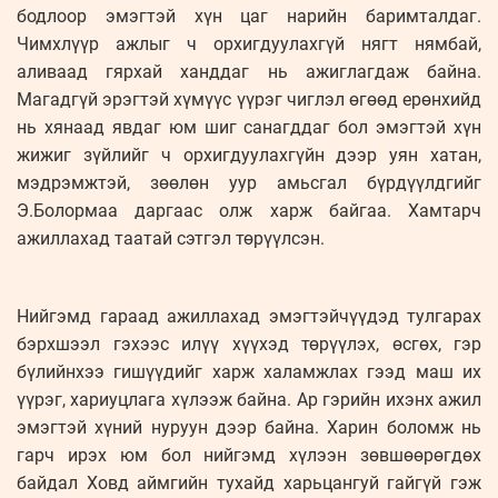
бодлоор эмэгтэй хүн цаг нарийн баримталдаг.
Чимхлүүр ажлыг ч орхигдуулахгүй нягт нямбай,
аливаад гярхай ханддаг нь ажиглагдаж байна.
Магадгүй эрэгтэй хүмүүс үүрэг чиглэл өгөөд ерөнхийд
нь хянаад явдаг юм шиг санагддаг бол эмэгтэй хүн
жижиг зүйлийг ч орхигдуулахгүйн дээр уян хатан,
мэдрэмжтэй, зөөлөн уур амьсгал бүрдүүлдгийг
Э.Болормаа даргаас олж харж байгаа. Хамтарч
ажиллахад таатай сэтгэл төрүүлсэн.
Нийгэмд гараад ажиллахад эмэгтэйчүүдэд тулгарах
бэрхшээл гэхээс илүү хүүхэд төрүүлэх, өсгөх, гэр
бүлийнхээ гишүүдийг харж халамжлах гээд маш их
үүрэг, хариуцлага хүлээж байна. Ар гэрийн ихэнх ажил
эмэгтэй хүний нуруун дээр байна. Харин боломж нь
гарч ирэх юм бол нийгэмд хүлээн зөвшөөрөгдөх
байдал Ховд аймгийн тухайд харьцангуй гайгүй гэж