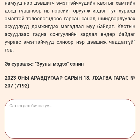
намууд нэр дэвшигч эмэгтэйчүүдийн квотыг хамгийн
доод түвшнээр нь нэрсийг оруулж ирдэг тул хуралд
эмэгтэй төлөөлөгчдөөс гарсан санал, шийдвэрлүүлэх
асуудлууд дэмжигдэх магадлал муу байдаг. Квотын
асуудлаас гадна сонгуулийн зардал өндөр байдаг
учраас эмэгтэйчүүд олноор нэр дэвшиж чаддаггүй”
гэв.
Эх сурвалж: "Зууны мэдээ" сонин
2023 ОНЫ АРАВДУГААР САРЫН 18. ЛХАГВА ГАРАГ. №
207 (7192)