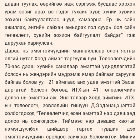
даван туулах, өөрийгөө яаж сэргээж бусдаас хэрхэн
урам зориг авах вэ гэдэг тухайн хувь хүний хувийн
зохион байгуулалтаас шууд хамаарна. Ер нь сайн
ажиллах, энгийн сайхан амьдрах гол суурь бол сайн
төлөвлөлт, хувийн зохион байгуулалт байдаг” гэж
даруухан хариулсан.
Дараа нь эмэгтэйчүүдийн манлайллаар олон ястны
өлгий нутаг Ховд аймаг тэргүүлж буй. Төлөөлөгчдийн
70-аас дээш хувийн саналаар эмэгтэй удирдлагатай
болсон нь жендэрийн мэдрэмж ямар байгааг харуулж
байгаа болов уу. 21 аймгаас анх удаа эмэгтэй Засаг
даргатай болсон бөгөөд ИТХ-ын 41 төлөөлөгчийн
долоо нь эмэгтэй аж. Энэ талаар Ховд аймгийн ИТХ-
ын төлөөлөгч, зөвлөлийн гишүүн Д.Эрдэнэцэцэгтэй
холбогдоход “Төлөөлөгчид есөн эмэгтэй нэр дэвшээд
долоо нь сонгогдсон. Тиймээс нэр дэвших квотыг
нэмэгдүүлбэл шийдвэр гаргах түвшин дэх
эмэгтэйчүүдийн оролцоо сайжрах боломжтой. Миний