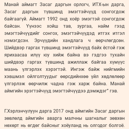
Манай аймагт Засаг даргын орлогч, ИТХ-ын дарга,
Засаг даргын түвшинд эмэгтэйчүүд сонгогдож
байгаагүй. Аймагт 1992 онд хоёр эмэгтэй сонгогдож
байсан. Үүнээс хойш тав, зургаа, найм гээд
эмэгтэйчүүдийг сонгох, эмэгтэйчүүдэд итгэх итгэл
нэмэгдсэн. Эрчүүдийн хандлага ч өөрчлөгдсөн.
Шийдвэр гаргах түвшинд эмэгтэйчүүд байх ёстой гэж
ярихаасаа илүү юу хийж байна вэ гэдгээ тухайн
шийдвэр гаргах түвшинд ажиллаж байгаа хүмүүс
маань үлгэрлэх хэрэгтэй. Ингэж байж нийгмийн
хэвшмэл ойлголтуудыг өөрсдийнхөө үйл хөдлөлөөр
үлгэрлэж өөрчилж чадна гэж харж байна. Манай
аймгийн эрэгтэйчүүд эмэгтэйчүүдээ дэмждэг” гэв.
Г.Хэрлэнчулуун дарга 2017 онд аймгийн Засаг даргын
зөвлөлд аймгийн аварга малчны шагналыг зөвхөн
нөхөрт нь өгдөг байсныг хоёуланд нь олгодог болгоё.