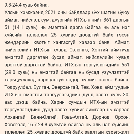
9.8-24.4 хувь байна.
Улсын хэмжээнд 2021 оны байдлаар бүх шатны буюу
аймаг, нийслэл, сум, дүүргийн ИТХ-ын нийт 361 даргын
51 (14.1 хувь) нь эмэгтэй дарга байгаа нь аль нэг
хүйсийн төлөөлөл 25 хувиас доошгүй байх гэсэн
жендэрийн квотыг хангахгүй хэвээр байв. Аймаг,
нийслэлийн ИТХ-ын хувьд Сэлэнгэ, Хэнтий аймгууд
эмэгтэй даргатай бусад аймаг, нийслэлийн хувьд
эрэгтэй даргатай байна. ИТХ-ын тэргүүлэгчдийн 651
(29.0 хувь) нь эмэгтэй байгаа нь бусад үзүүлэлттэй
харьцуулахад харьцангуй өндөр хувийг эзэлж байна.
Тодруулбал, Булган, Өвөрхангай, Төв, Ховд аймгуудын
ИТХ-ын эмэгтэй тэргүүлэгчдийн дүнд эзлэх хувь 30-
аас дээш байна. Харин сумдын ИТХ-ын эмэгтэй
тэргүүлэгчдийн дүнд эзлэх хувийг аймгаар нь харвал
Архангай, Баян-Өлгий, Говь-Алтай, Дорнод, Орхон,
Хөвсгөлд 16.7-24.8 хувьтай байгаа нь аль нэг хүйсийн
төлөөлөл 25 хувиас доошгүй байх заалтын хэрэгжилт