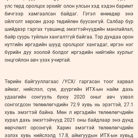
улс төрд оролцох эрхийг олон улсын хэд хэдэн баримт
бичгээр хамгаалсан байдаг. Гэтэл өнөөдөр энэ
ойлголт хөрсөн дээр төдийлөн буусангүй. Салбар бүр
шийдвэр гаргах түвшинд эмэгтэйчүүдийн манлайлал,
байр суурь туйлын хангалтгүй байгаа. Тэр дундаа орон
нутгийн иргэдийн шууд оролцоог хангадаг, иргэн нэг
бүрийн дуу хоолой болдог иргэдийн нийтийн хурлыг
онцгойлон авч үзэх учиртай.
Төрийн байгууллагаас /ҮСХ/ гаргасан тоог харвал
аймаг, нийслэл, сум, дүүргийн ИТХ-ын найм дахь
удаагийн сонгууль буюу 2020 оныг авч үзвэл
сонгогдсон төлөөлөгчдийн 72.9 хувь нь эрэгтэй, 27.1
хувь эмэгтэй байна. Мөн л иргэдийн төлөөлөгчдийн
хурал дахь эмэгтэйчүүд 2021 оны байдлаар энэ дүнд
өөрчлөлт орсонгүй. Харин эмэгтэй төлөөлөгчдийн
эзлэх хувь нийслэлд 17.8, аймгуудын ИТХ-ын хувьд