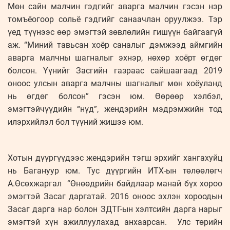
Мөн сайн малчин гэдгийг аварга малчин гэсэн нэр
томъёогоор сольё гэдгийг санаачлан оруулжээ. Тэр
үед түүнээс өөр эмэгтэй зөвлөлийн гишүүн байгаагүй
аж. “Миний тавьсан хоёр саналыг дэмжээд аймгийн
аварга малчны шагналыг эхнэр, нөхөр хоёрт өгдөг
болсон. Үүнийг Засгийн газраас сайшаагаад 2019
оноос улсын аварга малчны шагналыг мөн хоёуланд
нь өгдөг болсон” гэсэн юм. Өөрөөр хэлбэл,
эмэгтэйчүүдийн “нүд”, жендэрийн мэдрэмжийн тод
илэрхийлэл бол түүний жишээ юм.
Хотын дүүргүүдээс жендэрийн тэгш эрхийг хангахуйц
нь Багануур юм. Тус дүүргийн ИТХ-ын төлөөлөгч
А.Өсөхжаргал “Өнөөдрийн байдлаар манай бүх хороо
эмэгтэй Засаг даргатай. 2016 оноос эхлэн хороодын
Засаг дарга нар болон ЗДТГ-ын хэлтсийн дарга нарыг
эмэгтэй хүн ажиллуулахад анхаарсан. Улс төрийн