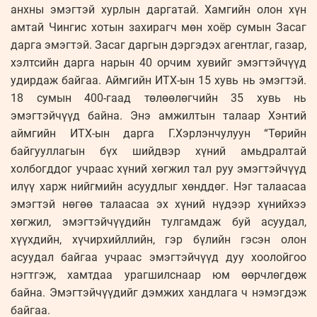
анхны эмэгтэй хурлын даргатай. Хамгийн олон хүн
амтай Чингис хотын захирагч мөн хоёр сумын Засаг
дарга эмэгтэй. Засаг даргын дэргэдэх агентлаг, газар,
хэлтсийн дарга нарын 40 орчим хувийг эмэгтэйчүүд
удирдаж байгаа. Аймгийн ИТХ-ын 15 хувь нь эмэгтэй.
18 сумын 400-гаад төлөөлөгчийн 35 хувь нь
эмэгтэйчүүд байна. Энэ амжилтын талаар Хэнтий
аймгийн ИТХ-ын дарга Г.Хэрлэнчулуун “Төрийн
байгууллагын бүх шийдвэр хүний амьдралтай
холбогддог учраас хүний хөгжил тал руу эмэгтэйчүүд
илүү харж нийгмийн асуудлыг хөнддөг. Нэг талаасаа
эмэгтэй нөгөө талаасаа эх хүний нүдээр хүнийхээ
хөгжил, эмэгтэйчүүдийн тулгамдаж буй асуудал,
хүүхдийн, хүчирхийллийн, гэр бүлийн гэсэн олон
асуудал байгаа учраас эмэгтэйчүүд дуу хоолойгоо
нэгтгэж, хамтдаа урагшилснаар юм өөрчлөгдөж
байна. Эмэгтэйчүүдийг дэмжих хандлага ч нэмэгдэж
байгаа.