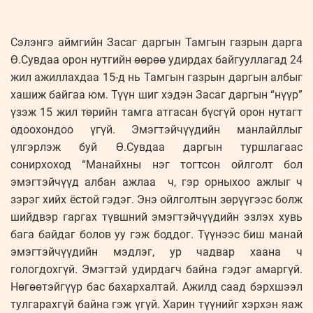
Сэлэнгэ аймгийн Засаг даргын Тамгын газрын дарга
Ө.Сувдаа орон нутгийн өөрөө удирдах байгууллагад 24
жил ажиллахдаа 15-д нь Тамгын газрын даргын албыг
хашиж байгаа юм. Түүн шиг хэдэн Засаг даргын “нүүр”
үзэж 15 жил төрийн тамга атгасан бүсгүй орон нутагт
одоохондоо үгүй. Эмэгтэйчүүдийн манлайллыг
үлгэрлэж буй Ө.Сувдаа даргын туршлагаас
сонирхоход “Манайхны нэг тогтсон ойлголт бол
эмэгтэйчүүд албан ажлаа ч, гэр орныхоо ажлыг ч
зэрэг хийх ёстой гэдэг. Энэ ойлголтын зөрүүгээс болж
шийдвэр гаргах түвшний эмэгтэйчүүдийн эзлэх хувь
бага байдаг болов уу гэж боддог. Түүнээс биш манай
эмэгтэйчүүдийн мэдлэг, ур чадвар хаана ч
гологдохгүй. Эмэгтэй удирдагч байна гэдэг амаргүй.
Нөгөөтэйгүүр бас бахархалтай. Ажилд саад бэрхшээл
тулгарахгүй байна гэж үгүй. Харин түүнийг хэрхэн яаж