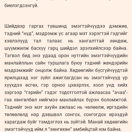
биелэгдсэнгүй.
Шийдвэр гаргах түвшинд эмэгтэйчүүдээ дэмжие,
тэдний “нүд”, мэдрэмж ус агаар мэт хэрэгтэй гэдгийг
хэвлэлүүд тал талаас нь хангалттай хөндөж,
шүүмжилж басхүү гарц шийдэл эрэлхийлсээр байна.
Тэгвэл бид энэ удаад орон нутгийн эмэгтэйчүүдийн
манлайллын сайн туршлага буюу тэдний жендэрийн
мэдрэмжийг онцолж байна. Хөдөөгийн бүсгүйчүүдтэй
ярилцахад нэг зүйл ажиглагдсан нь эмэгтэйчүүд үр
хүүхдээ өсгөх, гэр орноо цэвэрлэх, хоол унд хийх
зэргээр “гэрийн” гэдэг тодотголтой ажлаасаа “ачаа”-
гаа хөнгөлбөл нийгмээ манлайлах бүрэн боломжтой.
Тэднийг энэ мэт ахуйн ажлаас нь чөлөөлж, иргэдийн
төлөөлөлд нэр дэвшвэл сонгох, сонгогдох ирээдүй
харагдаж буйг тэмдэглэх нь зүйтэй. Манай хөдөөгийн
эмэгтэйчүүд ийм л “хөнгөхөн” амбийцтай юм байна.