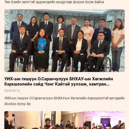
Төв Азийн эмэгтэй эрдэмтдийн анхдугаар форум болж байна
УИХ-ын гишүүн О.Саранчулуун БНХАУ-ын Хөгжлийн
бэрхшээлийн сайд Чэнг Кайтай уулзаж, хамтран
ажиллахаар боллоо
2025-09-12
УИХ-ын гишүүн О.Саранчулуун БНХАУ-ын Хөгжлийн бэрхшээлтэй иргэдийн
Холбоо буюу Хө