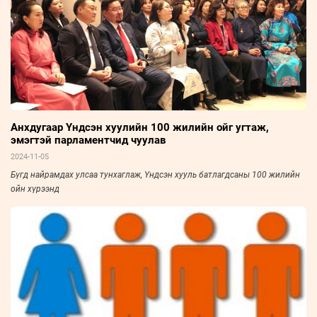
Анхдугаар Үндсэн хуулийн 100 жилийн ойг угтаж,
эмэгтэй парламентчид чуулав
2024-11-05
Бүгд найрамдах улсаа тунхаглаж, Үндсэн хууль батлагдсаны 100 жилийн
ойн хүрээнд