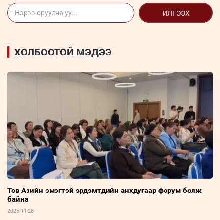
ИЛГЭЭХ
ХОЛБООТОЙ МЭДЭЭ
Төв Азийн эмэгтэй эрдэмтдийн анхдугаар форум болж
байна
2025-11-28