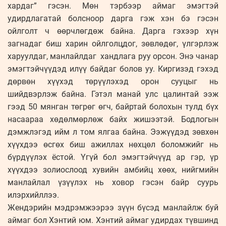
хардаг” гэсэн. Мөн тэрбээр аймаг эмэгтэй
удирдлагатай болсноор дарга гэж хэн бэ гэсэн
ойлголт ч өөрчлөгдөж байна. Дарга гэхээр хүн
загнадаг биш харин ойлголцдог, зөвлөдөг, үлгэрлэж
харуулдаг, манлайлдаг хандлага руу орсон. Энэ чанар
эмэгтэйчүүдэд илүү байдаг болов уу. Киргизэд гэхэд
дөрвөн хүүхэд төрүүлэхэд орон сууцыг нь
шийдвэрлэж байна. Гэтэл манай улс цалинтай ээж
гээд 50 мянган төгрөг өгч, байртай болохын тулд бүх
насаараа хөдөлмөрлөж байх жишээтэй. Бодлогын
дэмжлэгэд ийм л том ялгаа байна. Ээжүүдэд зөвхөн
хүүхдээ өсгөх биш ажиллах нөхцөл боломжийг нь
бүрдүүлэх ёстой. Үгүй бол эмэгтэйчүүд ар гэр, үр
хүүхдээ золиослоод хувийн амбийц хөөх, нийгмийн
манлайлал үзүүлэх нь ховор гэсэн байр суурь
илэрхийллээ.
Жендэрийн мэдрэмжээрээ зүүн бүсэд манлайлж буй
аймаг бол Хэнтий юм. Хэнтий аймаг удирдах түвшинд