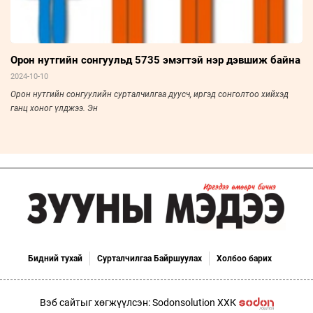
Орон нутгийн сонгуульд 5735 эмэгтэй нэр дэвшиж байна
2024-10-10
Орон нутгийн сонгуулийн сурталчилгаа дуусч, иргэд сонголтоо хийхэд
ганц хоног үлджээ. Эн
Бидний тухай
Сурталчилгаа Байршуулах
Холбоо барих
Вэб сайтыг хөгжүүлсэн: Sodonsolution ХХК