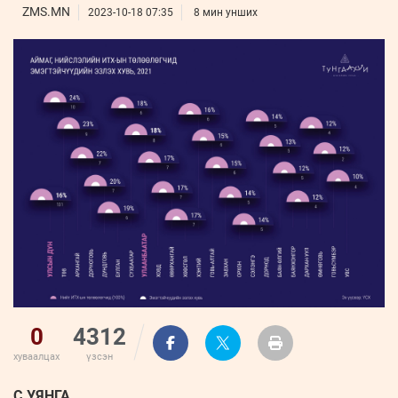
ҮНДЭСНИЙ
ВИДЕО
ZMS.MN
Бизнес
2023-10-18 07:35
8 мин унших
ФОТО
МЭДЭЭЛЛИЙН
хөгжил
ZUUNII
ТӨВ
Leaderships
УРЛАГ
MEDEE
forum
Бүртгүүлэх
WEEKLY
Нэвтрэх
0
4312
хуваалцах
үзсэн
С.УЯНГА