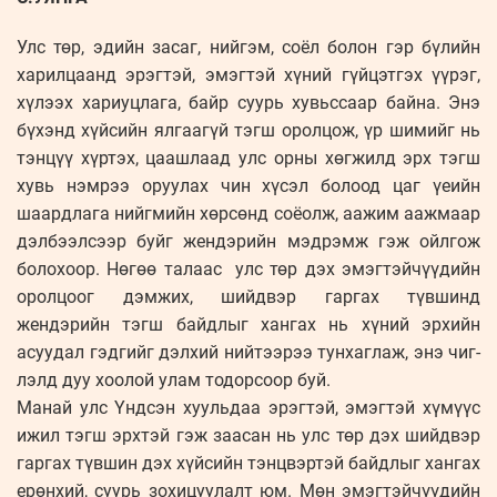
Улс төр, эдийн засаг, нийгэм, соёл болон гэр бүлийн
харилцаанд эрэгтэй, эмэгтэй хүний гүйцэтгэх үүрэг,
хүлээх хариуцлага, байр суурь хувьссаар байна. Энэ
бүхэнд хүйсийн ялгаагүй тэгш оролцож, үр шимийг нь
тэнцүү хүртэх, цаашлаад улс орны хөгжилд эрх тэгш
хувь нэмрээ оруулах чин хүсэл болоод цаг үеийн
шаардлага нийгмийн хөрсөнд соёолж, аажим аажмаар
дэлбээлсээр буйг жендэрийн мэдрэмж гэж ойлгож
болохоор. Нөгөө талаас улс төр дэх эмэгтэйчүүдийн
оролцоог дэмжих, шийдвэр гаргах түв­шинд
жендэрийн тэгш байдлыг хан­гах нь хүний эрхийн
асуудал гэд­гийг дэлхий нийтээрээ тунхаглаж, энэ чиг­
лэлд дуу хоолой улам тодорсоор буй.
Манай улс Үндсэн хуульдаа эрэгтэй, эмэгтэй хүмүүс
ижил тэгш эрхтэй гэж заасан нь улс төр дэх шийдвэр
гаргах түвшин дэх хүйсийн тэнцвэртэй байдлыг хангах
ерөнхий, суурь зохицуулалт юм. Мөн эмэгтэйчүүдийн