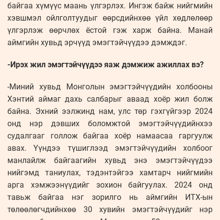
байгаа хүмүүс маань үлгэрлэх. Ингэж байж нийгмийн
хэвшмэл ойлголтуудыг өөрсдийнхөө үйл хөдлөлөөр
үлгэрлэж өөрчлөх ёстой гэж харж байна. Манай
аймгийн хувьд эрчүүд эмэгтэйчүүдээ дэмждэг.
-Ирэх жил эмэгтэйчүүдээ яаж дэмжиж ажиллах вэ?
-Миний хувьд Монголын эмэгтэйчүүдийн холбооны
Хэнтий аймаг дахь салбарыг аваад хоёр жил болж
байна. Эхний ээлжинд нам, улс төр гэхгүйгээр 2024
онд нэр дэвших боломжтой эмэгтэйчүүдийнхээ
судалгааг голлож байгаа хоёр намаасаа гаргуулж
авах. Үүндээ түшиглээд эмэгтэйчүүдийн холбоог
манлайлж байгаагийн хувьд энэ эмэгтэйчүүдээ
нийгэмд таниулах, тэдэнтэйгээ хамтарч нийгмийн
арга хэмжээнүүдийг зохион байгуулах. 2024 онд
тавьж байгаа нэг зорилго нь аймгийн ИТХ-ын
төлөөлөгчдийнхөө 30 хувийн эмэгтэйчүүдийг нэр