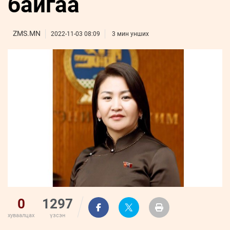
байгаа
ҮНДЭСНИЙ
ВИДЕО
Бизнес
ФОТО
МЭДЭЭЛЛИЙН
хөгжил
ZUUNII
ТӨВ
Leaderships
ZMS.MN
2022-11-03 08:09
3 мин унших
УРЛАГ
MEDEE
forum
Бүртгүүлэх
WEEKLY
Нэвтрэх
0
1297
хуваалцах
үзсэн