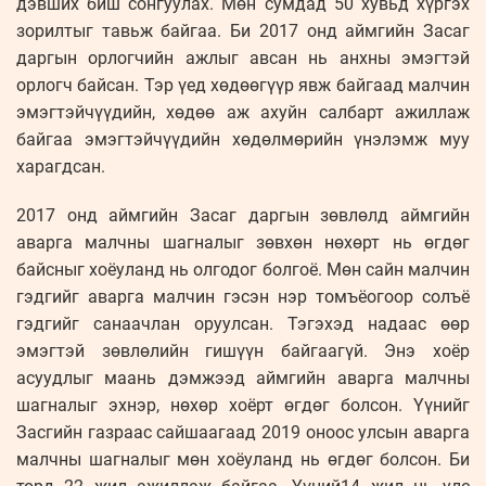
дэвших биш сонгуулах. Мөн сумдад 50 хувьд хүргэх
зорилтыг тавьж байгаа. Би 2017 онд аймгийн Засаг
даргын орлогчийн ажлыг авсан нь анхны эмэгтэй
орлогч байсан. Тэр үед хөдөөгүүр явж байгаад малчин
эмэгтэйчүүдийн, хөдөө аж ахуйн салбарт ажиллаж
байгаа эмэгтэйчүүдийн хөдөлмөрийн үнэлэмж муу
харагдсан.
2017 онд аймгийн Засаг даргын зөвлөлд аймгийн
аварга малчны шагналыг зөвхөн нөхөрт нь өгдөг
байсныг хоёуланд нь олгодог болгоё. Мөн сайн малчин
гэдгийг аварга малчин гэсэн нэр томъёогоор солъё
гэдгийг санаачлан оруулсан. Тэгэхэд надаас өөр
эмэгтэй зөвлөлийн гишүүн байгаагүй. Энэ хоёр
асуудлыг маань дэмжээд аймгийн аварга малчны
шагналыг эхнэр, нөхөр хоёрт өгдөг болсон. Үүнийг
Засгийн газраас сайшаагаад 2019 оноос улсын аварга
малчны шагналыг мөн хоёуланд нь өгдөг болсон. Би