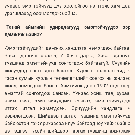
учраас эмэгтэйчүүд дуу хоолойгоо нэгтгэж, хамтдаа
урагшлахад өөрчлөгдөж байна.
-Танай аймгийн удирдлагууд эмэгтэйчүүдээ хэр
дэмжиж байна?
-Эмэгтэйчүүдийг дэмжих хандлага нэмэгдэж байгаа.
Засаг даргын орлогч, ИТХ-ын дарга, Засаг даргын
түвшинд эмэгтэйчүүд сонгогдож байгаагүй. Сүүлийн
жилүүдэд сонгогдож байгаа. Хурлын төлөөлөгчид ч
гэсэн сумын хурлын төлөөлөгчдийг сонгох нь жилээс
жилд нэмэгдэж байна. Аймгийнх дээр 1992 онд хоёр
эмэгтэй сонгогдож байсан. Үүнээс хойш тав, зураа,
найм гээд эмэгтэйчүүдийг сонгох, эмэгтэйчүүдэд
итгэх итгэл нэмэгдсэн. Эрчүүдийн хандлага ч
өөрчлөгдсөн. Шийдвэр гаргах түвшинд эмэгтэйчүүд
байх ёстой гэж ярихаасаа илүү байгаад юу хийж байна
вэ гэдгээ тухайн шийдвэр гаргах түвшинд ажиллаж