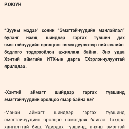
Р.ОЮУН
“Зууны мэдээ” сонин “Эмэгтэйчүүдийн манлайлал”
буланг нээж, шийдвэр гаргах түвшин дэх
эмэгтэйчүүдийн оролцоог нэмэгдүүлэхээр нийтлэлийн
бодлого тодорхойлон ажиллаж байна. Энэ удаа
Хэнтий аймгийн ИТХ-ын дарга Г.Хэрлэнчулуунтай
ярилцлаа.
-Хэнтий аймагт шийдвэр гаргах түвшинд
эмэгтэйчүүдийн оролцоо ямар байна вэ?
-Манай аймагт шийдвэр гаргах түвшинд
эмэгтэйчүүдийн оролцоо нэмэгдэж байгаа. Гэхдээ
хангалттай биш. Удирдах түвшинд, анхны эмэгтэй