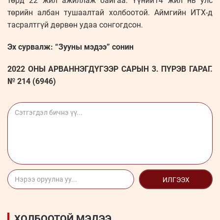
төрд 22 жил ажиллаж байгаа. Үүний14 жил нь улс
төрийн албан тушаалтай холбоотой. Аймгийн ИТХ-д
тасралтгүй дөрвөн удаа сонгогдсон.
Эх сурвалж: “Зууны мэдээ” сонин
2022 ОНЫ АРВАННЭГДҮГЭЭР САРЫН 3. ПҮРЭВ ГАРАГ.
№ 214 (6946)
ИЛГЭЭХ
ХОЛБООТОЙ МЭДЭЭ