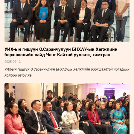
УИХ-ын гишүүн О.Саранчулуун БНХАУ-ын Хөгжлийн
бэрхшээлийн сайд Чэнг Кайтай уулзаж, хамтран
ажиллахаар боллоо
2025-09-12
УИХ-ын гишүүн О.Саранчулуун БНХАУ-ын Хөгжлийн бэрхшээлтэй иргэдийн
Холбоо буюу Хө