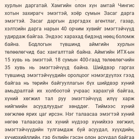
хурлын даргатай. Хамгийн олон хүн амтай Чингис
хотын захирагч эмэгтэй, хоёр сумын Засаг дарга
эмэгтэй. Засаг даргын дэргэдэх агентлаг, газар,
хэлтсийн дарга нарын 40 орчим хувийг эмэгтэйчүүд
удирдаж байгаа. Эндээс харахад бидэнд нөөц боломж
байна. Бодлогын түвшинд аймгийн хурлын
төлөөлөгчид бас хангалттай байна. Аймгийн ИТХ-ын
15 хувь нь эмэгтэй. 18 сумын 400-гаад төлөөлөгчийн
35 хувь нь эмэгтэйчүүд байна. Шийдвэр гаргах
түвшинд эмэгтэйчүүдийн оролцоог нэмэгдүүлэх гээд
байгаа нь төрийн байгууллагын бүх шийдвэр хүний
амьдралтай их холбоотой учраас харахгүй байгаа,
хүний хөгжил тал руу эмэгтэйчүүд илүү харж
нийгмийн асуудлуудыг хөнддөг. Тиймээс хүний
хөгжлөө ярих цаг ирсэн. Нэг талаасаа эмэгтэй хүний
нөгөө талаасаа эх хүний нүдээр хүнийхээ хөгжил,
эмэгтэйчүүдийн тулгамдаж буй асуудал, хүүхдийн,
хүчирхийллийн, гэр бүлийн гэсэн олон асуудал байгаа