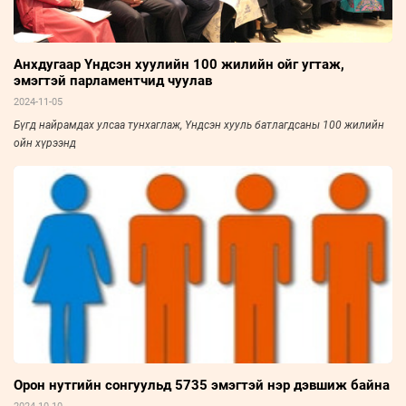
Анхдугаар Үндсэн хуулийн 100 жилийн ойг угтаж,
эмэгтэй парламентчид чуулав
2024-11-05
Бүгд найрамдах улсаа тунхаглаж, Үндсэн хууль батлагдсаны 100 жилийн
ойн хүрээнд
Орон нутгийн сонгуульд 5735 эмэгтэй нэр дэвшиж байна