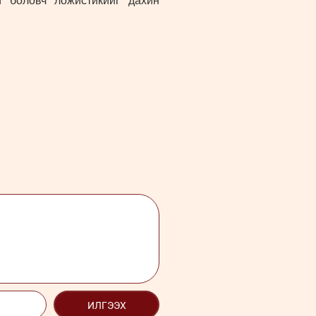
й боловч ложистикийг дахин
ИЛГЭЭХ