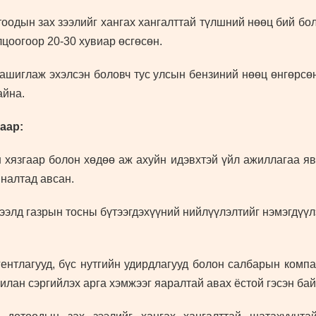
оодын зах зээлийг хангах хангалттай түлшний нөөц бий бо
лцоогоор 20-30 хувиар өсгөсөн.
ашиглаж эхэлсэн боловч тус улсын бензиний нөөц өнгөрсө
айна.
аар:
н хязгаар болон хөдөө аж ахуйн идэвхтэй үйл ажиллагаа яв
яналтад авсан.
зээлд газрын тосны бүтээгдэхүүний нийлүүлэлтийг нэмэгдүүл
гентлагууд, бүс нутгийн удирдлагууд болон салбарын комп
лан сэргийлэх арга хэмжээг яаралтай авах ёстой гэсэн бай