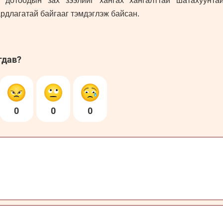
дотоодын зах зээлийг хангах хангалттай шатахуунта
рдлагатай байгааг тэмдэглэж байсан.
гдав?
0
0
0