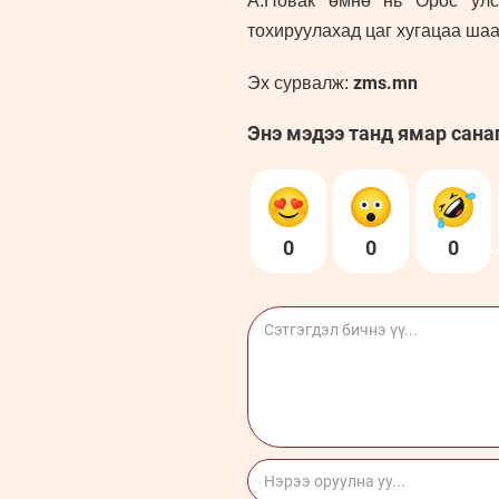
А.Новак өмнө нь Орос улс 
тохируулахад цаг хугацаа шаа
zms.mn
Эх сурвалж:
Энэ мэдээ танд ямар сана
0
0
0