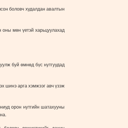
лсон боловч худалдан авалтын
н оны мөн үетэй харьцуулахад
уулж буй өмнөд бүс нутгуудад
эх шинэ арга хэмжээг авч үзэж
аниуд орон нутгийн шатахууны
на.