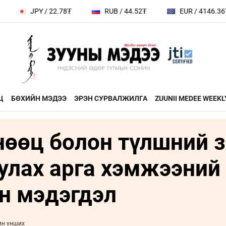
JPY / 22.78₮
RUB / 44.52₮
EUR / 4146.36₮
Ц
БӨХИЙН МЭДЭЭ
ЭРЭН СУРВАЛЖИЛГА
ZUUNII MEDEE WEEKL
нөөц болон түлшний з
ДӨРВӨН ХӨЛТЭЙ АНД
ЭДИЙН ЗАС
на
ХЭВШМЭЛ ОЙЛГОЛТОО
ЭМЭГТЭЙЧ
улах арга хэмжээний
й зочин
ӨӨРЧИЛЬЕ
МАНЛАЙЛА
н
н мэдэгдэл
МОНГОЛ ӨВ СОЁЛ
ФОТО
ҮНДЭСНИЙ
rum
ТӨВ
ин унших