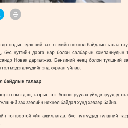
 дотоодын түлшний зах зээлийн нөхцөл байдлын талаар ху
д, бүс нутгийн дарга нар болон салбарын компаниудын 
сандр Новак даргалжээ. Бензиний нөөц болон түлшний зах
 гол мэдэгдлүүдийг энд хураангуйлав.
өл байдлын талаар
эгцээ нэмэгдэж, газрын тос боловсруулах үйлдвэрүүдэд төл
үлшний зах зээлийн нөхцөл байдал хүнд хэвээр байна.
йн тогтвортой үйл ажиллагаа, бүс нутгуудад түлшний тас
.