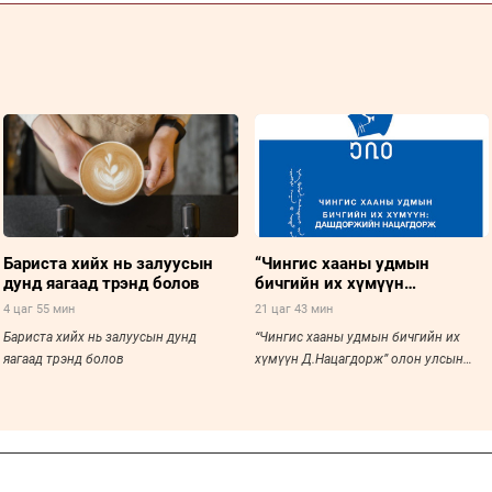
Бариста хийх нь залуусын
“Чингис хааны удмын
дунд яагаад трэнд болов
бичгийн их хүмүүн
Д.Нацагдорж” олон улсын
4 цаг 55 мин
21 цаг 43 мин
хурал болно
Бариста хийх нь залуусын дунд
“Чингис хааны удмын бичгийн их
яагаад трэнд болов
хүмүүн Д.Нацагдорж” олон улсын
хурал болно