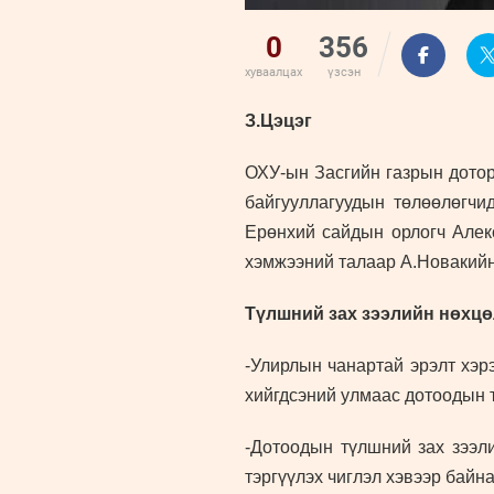
0
356
хуваалцах
үзсэн
З.Цэцэг
ОХУ-ын Засгийн газрын дотор
байгууллагуудын төлөөлөгчи
Ерөнхий сайдын орлогч Алек
хэмжээний талаар А.Новакийн
Түлшний зах зээлийн нөхц
-Улирлын чанартай эрэлт хэр
хийгдсэний улмаас дотоодын т
-Дотоодын түлшний зах зээли
тэргүүлэх чиглэл хэвээр байна