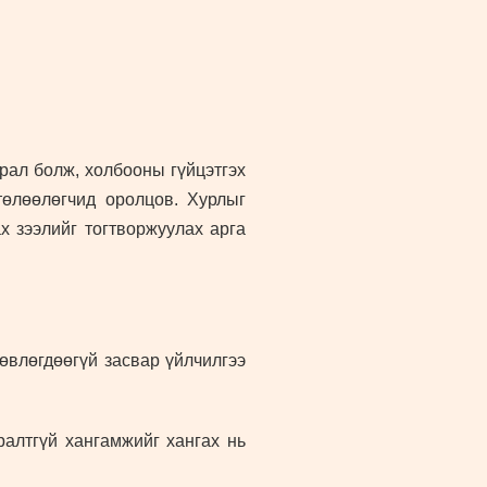
рал болж, холбооны гүйцэтгэх
төлөөлөгчид оролцов. Хурлыг
 зээлийг тогтворжуулах арга
өвлөгдөөгүй засвар үйлчилгээ
ралтгүй хангамжийг хангах нь