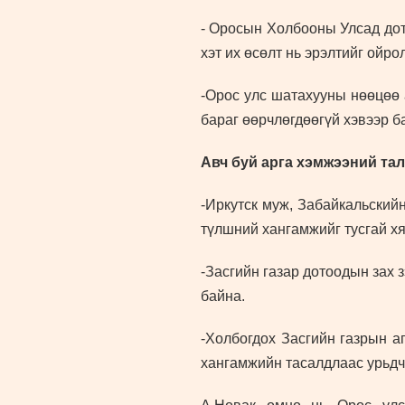
- Оросын Холбооны Улсад дот
хэт их өсөлт нь эрэлтийг ойро
-Орос улс шатахууны нөөцөө 
бараг өөрчлөгдөөгүй хэвээр б
Авч буй арга хэмжээний тал
-Иркутск муж, Забайкальский
түлшний хангамжийг тусгай х
-Засгийн газар дотоодын зах 
байна.
-Холбогдох Засгийн газрын а
хангамжийн тасалдлаас урьдчи