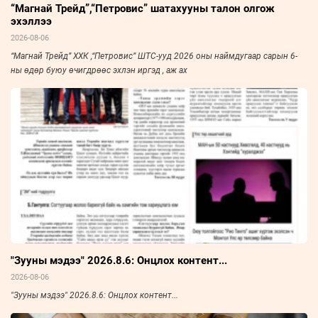
“Магнай Трейд”,“Петровис” шатахууны талон олгож
эхэллээ
2026-08-06
“Магнай Трейд” ХХК ,“Петровис” ШТС-ууд 2026 оны наймдугаар сарын 6-
ны өдөр буюу өчигдрөөс эхлэн иргэд , аж ах
"Зууны мэдээ" 2026.8.6: Онцлох контент...
2026-08-06
"Зууны мэдээ" 2026.8.6: Онцлох контент...