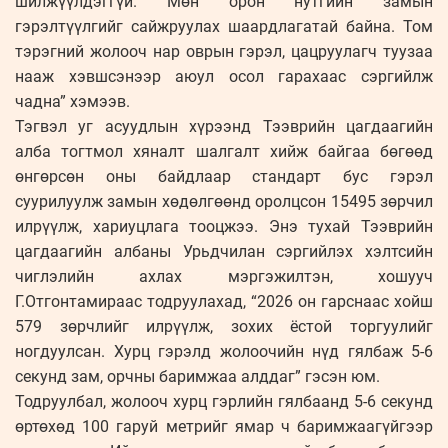
шилжүүлдэггүй. Мөн орон нутгийн замын
гэрэлтүүлгийг сайжруулах шаардлагатай байна. Том
тэрэгний жолооч нар оврын гэрэл, цацруулагч туузаа
нааж хэвшсэнээр аюул осол гарахаас сэргийлж
чадна” хэмээв.
Тэгвэл уг асуудлын хүрээнд Тээврийн цагдаагийн
алба тогтмол хяналт шалгалт хийж байгаа бөгөөд
өнгөрсөн оны байдлаар стандарт бус гэрэл
суурилуулж замын хөдөлгөөнд оролцсон 15495 зөрчил
илрүүлж, хариуцлага тооцжээ. Энэ тухай Тээврийн
цагдаагийн албаны Урьдчилан сэргийлэх хэлтсийн
чиглэлийн ахлах мэргэжилтэн, хошууч
Г.Отгонтамираас тодруулахад, “2026 он гарснаас хойш
579 зөрчлийг илрүүлж, зохих ёстой торгуулийг
ногдуулсан. Хурц гэрэлд жолоочийн нүд гялбаж 5-6
секунд зам, орчны баримжаа алддаг” гэсэн юм.
Тодруулбал, жолооч хурц гэрлийн гялбаанд 5-6 секунд
өртөхөд 100 гаруй метрийг ямар ч баримжаагүйгээр