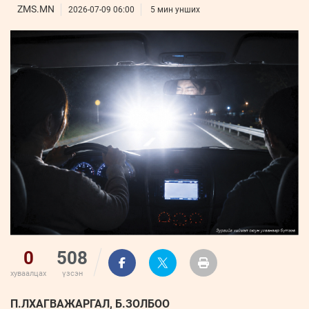
ҮНДЭСНИЙ
ВИДЕО
ZMS.MN
Бизнес
2026-07-09 06:00
5 мин унших
ФОТО
МЭДЭЭЛЛИЙН
хөгжил
ZUUNII
ТӨВ
Leaderships
УРЛАГ
MEDEE
forum
Бүртгүүлэх
WEEKLY
Нэвтрэх
0
508
хуваалцах
үзсэн
П.ЛХАГВАЖАРГАЛ, Б.ЗОЛБОО