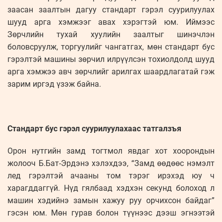
заасан заалтын дагуу стандарт гэрэл суурилуулах
шууд арга хэмжээг авах хэрэгтэй юм. Иймээс
Зөрчлийн тухай хуулийн заалтыг шинэчлэн
боловсруулж, торгуулийг чангатгах, мөн стандарт бус
гэрэлтэй машины зөрчил илрүүлсэн тохиолдолд шууд
арга хэмжээ авч зөрчлийг арилгах шаардлагатай гэж
зарим иргэд үзэж байна.
Стандарт бус гэрэл суурилуулахаас татгалзъя
Орон нутгийн замд тогтмол явдаг хот хоорондын
жолооч Б.Бат-Эрдэнэ хэлэхдээ, “Замд өөдөөс нэмэлт
лед гэрэлтэй ачааны том тэрэг ирэхэд юу ч
харагддаггүй. Нүд гялбаад хэдхэн секунд болоход л
машин хэдийнэ замын хажуу руу орчихсон байдаг”
гэсэн юм. Мөн гурав болон түүнээс дээш эгнээтэй