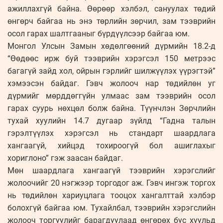
ажиллахгүй байна. Өөрөөр хэлбэл, сануулах төдий
өнгөрч байгаа нь энэ төрлийн зөрчил, зам тээврийн
осол гарах шалтгааныг бүрдүүлсээр байгаа юм.
Монгол Улсын Замын хөдөлгөөний дүрмийн 18.2-д
“Өөдөөс ирж буй тээврийн хэрэгсэл 150 метрээс
багагүй зайд хол, ойрын гэрлийг шилжүүлэх үүрэгтэй”
хэмээсэн байдаг. Гэвч жолооч нар төдийлөн уг
дүрмийг мөрддөггүйн улмаас зам тээврийн осол
гарах суурь нөхцөл болж байна. Түүнчлэн Зөрчлийн
тухай хуулийн 14.7 дугаар зүйлд “Гадна талын
гэрэлтүүлэх хэрэгсэл нь стандарт шаардлага
хангаагүй, хийцэд тохироогүй бол ашиглахыг
хориглоно” гэж заасан байдаг.
Мөн шаардлага хангаагүй тээврийн хэрэгслийг
жолоочийг 20 нэгжээр торгодог аж. Гэвч ингэж торгох
нь төдийлөн хариуцлага тооцох хангалттай хэлбэр
болохгүй байгаа юм. Тухайлбал, тээврийн хэрэгслийн
жолооч торгуулийг барагдуулаад өнгөрөх бус хуульд