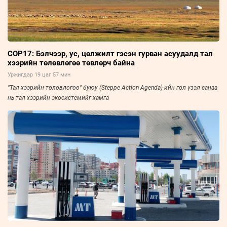
COP17: Бэлчээр, ус, цөлжилт гэсэн гурван асуудалд тал
хээрийн төлөвлөгөө төвлөрч байна
Уржигдар 19 цаг 57 мин
"Тал хээрийн төлөвлөгөө" буюу (Steppe Action Agenda)-ийн гол үзэл санаа
нь тал хээрийн экосистемийг хамга