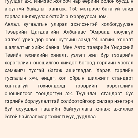
туулдаг аж. Иймээс жолооч нар өөрийн болон бусдын
аюулгүй байдлыг хангаж, 150 метрээс багагүй зайд
гэрлээ шилжүүлэх ёстойг анхааруулсан юм.
Аялал, зугаалгын улирал эхэлсэнтэй холбогдуулан
Тээврийн Цагдаагийн Албанаас “Амраад аюулгүй
аялъя” уриа дор орон нутгийн замд 24 цагийн хяналт
шалгалтыг хийж байна. Мөн Авто тээврийн Үндэсний
Төвийн техникийн хяналт, үзлэгт жил бүр тээврийн
хэрэгслийн оношилгоо хийдэг бөгөөд гэрлийн урсгал
хэмжигч тусгай багаж ашигладаг. Хэрэв гэрлийн
тусгалын хүч, өнцөг, хол ойрын шилжилт стандарт
хангаагүй тохиолдолд тээврийн хэрэгслийн
оношилгоог тооцдоггүй аж. Түүнчлэн стандарт бус
гэрлийн борлуулалттай холбоотойгоор хилээр нэвтэрч
буй асуудлыг гаалийн байгууллага хянаж ажиллах
ёстой байгааг мэргэжилтнүүд дурдлаа.