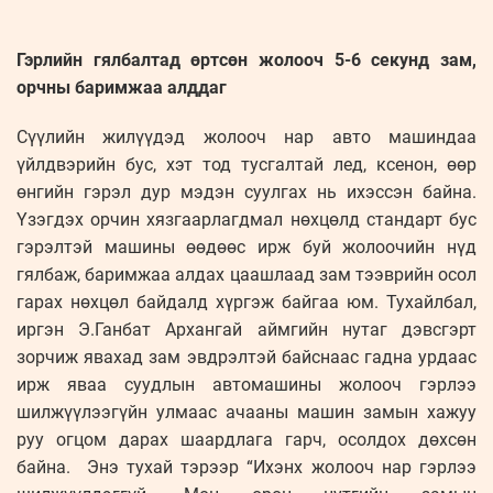
Гэрлийн гялбалтад өртсөн жолооч 5-6 секунд зам,
орчны баримжаа алддаг
Сүүлийн жилүүдэд жолооч нар авто машиндаа
үйлдвэрийн бус, хэт тод тусгалтай лед, ксенон, өөр
өнгийн гэрэл дур мэдэн суулгах нь ихэссэн байна.
Үзэгдэх орчин хязгаарлагдмал нөхцөлд стандарт бус
гэрэлтэй машины өөдөөс ирж буй жолоочийн нүд
гялбаж, баримжаа алдах цаашлаад зам тээврийн осол
гарах нөхцөл байдалд хүргэж байгаа юм. Тухайлбал,
иргэн Э.Ганбат Архангай аймгийн нутаг дэвсгэрт
зорчиж явахад зам эвдрэлтэй байснаас гадна урдаас
ирж яваа суудлын автомашины жолооч гэрлээ
шилжүүлээгүйн улмаас ачааны машин замын хажуу
руу огцом дарах шаардлага гарч, осолдох дөхсөн
байна. Энэ тухай тэрээр “Ихэнх жолооч нар гэрлээ