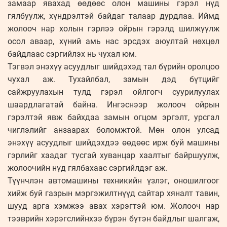
замаар явахад өөдөөс олон машины гэрэл нүд
гялбуулж, хүндрэлтэй байдаг талаар дурдлаа. Иймд
жолооч нар холын гэрлээ ойрын гэрэлд шилжүүлж
осол аваар, хүний амь нас эрсдэх аюултай нөхцөл
байдлаас сэргийлэх нь чухал юм.
Тэгвэл энэхүү асуудлыг шийдэхэд тал бүрийн оролцоо
чухал аж. Тухайлбал, замын дэд бүтцийг
сайжруулахын тулд гэрэл ойлгогч суурилуулах
шаардлагатай байна. Ингэснээр жолооч ойрын
гэрэлтэй явж байхдаа замын огцом эргэлт, урсгал
чиглэлийг анзаарах боломжтой. Мөн олон улсад
энэхүү асуудлыг шийдэхдээ өөдөөс ирж буй машины
гэрлийг хаадаг тусгай хуванцар хаалтыг байршуулж,
жолоочийн нүд гялбахаас сэргийлдэг аж.
Түүнчлэн автомашины техникийн үзлэг, оношилгоог
хийж буй газрын мэргэжилтнүүд сайтар хяналт тавин,
шууд арга хэмжээ авах хэрэгтэй юм. Жолооч нар
тээврийн хэрэгслийнхээ бүрэн бүтэн байдлыг шалгаж,