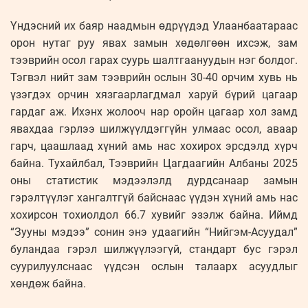
Үндэсний их баяр наадмын өдрүүдэд Улаанбаатараас
орон нутаг руу явах замын хөдөлгөөн ихсэж, зам
тээврийн осол гарах суурь шалтгаануудын нэг болдог.
Тэгвэл нийт зам тээврийн ослын 30-40 орчим хувь нь
үзэгдэх орчин хязгаарлагдмал харуй бүрий цагаар
гардаг аж. Ихэнх жолооч нар оройн цагаар хол замд
явахдаа гэрлээ шилжүүлдэггүйн улмаас осол, аваар
гарч, цаашлаад хүний амь нас хохирох эрсдэлд хүрч
байна. Тухайлбал, Тээврийн Цагдаагийн Албаны 2025
оны статистик мэдээлэлд дурдсанаар замын
гэрэлтүүлэг хангалтгүй байснаас үүдэн хүний амь нас
хохирсон тохиолдол 66.7 хувийг эзэлж байна. Иймд
“Зууны мэдээ” сонин энэ удаагийн “Нийгэм-Aсуудал”
буландаа гэрэл шилжүүлээгүй, стандарт бус гэрэл
суурилуулснаас үүдсэн ослын талаарх асуудлыг
хөндөж байна.