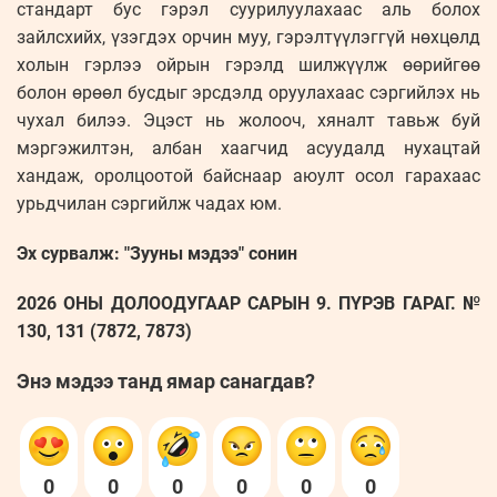
стандарт бус гэрэл суурилуулахаас аль болох
зайлсхийх, үзэгдэх орчин муу, гэрэлтүүлэггүй нөхцөлд
холын гэрлээ ойрын гэрэлд шилжүүлж өөрийгөө
болон өрөөл бусдыг эрсдэлд оруулахаас сэргийлэх нь
чухал билээ. Эцэст нь жолооч, хяналт тавьж буй
мэргэжилтэн, албан хаагчид асуудалд нухацтай
хандаж, оролцоотой байснаар аюулт осол гарахаас
урьдчилан сэргийлж чадах юм.
Эх сурвалж: "Зууны мэдээ" сонин
2026 ОНЫ ДОЛООДУГААР САРЫН 9. ПҮРЭВ ГАРАГ. №
130, 131 (7872, 7873)
Энэ мэдээ танд ямар санагдав?
0
0
0
0
0
0