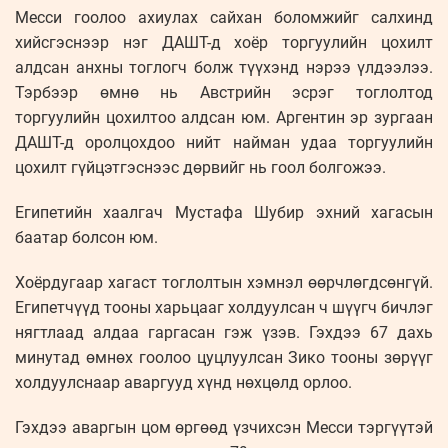
Месси гоолоо ахиулах сайхан боломжийг салхинд
хийсгэснээр нэг ДАШТ-д хоёр торгуулийн цохилт
алдсан анхны тоглогч болж түүхэнд нэрээ үлдээлээ.
Тэрбээр өмнө нь Австрийн эсрэг тоглолтод
торгуулийн цохилтоо алдсан юм. Аргентин эр зургаан
ДАШТ-д оролцохдоо нийт найман удаа торгуулийн
цохилт гүйцэтгэснээс дөрвийг нь гоол болгожээ.
Египетийн хаалгач Мустафа Шубир эхний хагасын
баатар болсон юм.
Хоёрдугаар хагаст тоглолтын хэмнэл өөрчлөгдсөнгүй.
Египетчүүд тооны харьцааг холдуулсан ч шүүгч бичлэг
нягтлаад алдаа гаргасан гэж үзэв. Гэхдээ 67 дахь
минутад өмнөх гоолоо цуцлуулсан Зико тооны зөрүүг
холдуулснаар аваргууд хүнд нөхцөлд орлоо.
Гэхдээ аваргын цом өргөөд үзчихсэн Месси тэргүүтэй