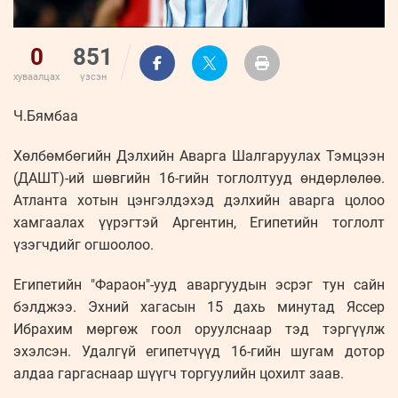
0
851
хуваалцах
үзсэн
Ч.Бямбаа
Хөлбөмбөгийн Дэлхийн Аварга Шалгаруулах Тэмцээн
(ДАШТ)-ий шөвгийн 16-гийн тоглолтууд өндөрлөлөө.
Атланта хотын цэнгэлдэхэд дэлхийн аварга цолоо
хамгаалах үүрэгтэй Аргентин, Египетийн тоглолт
үзэгчдийг огшоолоо.
Египетийн "Фараон"-ууд аваргуудын эсрэг тун сайн
бэлджээ. Эхний хагасын 15 дахь минутад Яссер
Ибрахим мөргөж гоол оруулснаар тэд тэргүүлж
эхэлсэн. Удалгүй египетчүүд 16-гийн шугам дотор
алдаа гаргаснаар шүүгч торгуулийн цохилт заав.