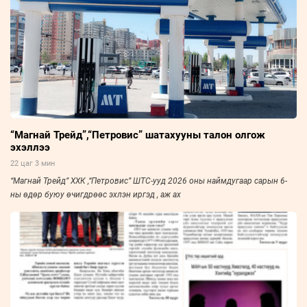
“Магнай Трейд”,“Петровис” шатахууны талон олгож
эхэллээ
22 цаг 3 мин
“Магнай Трейд” ХХК ,“Петровис” ШТС-ууд 2026 оны наймдугаар сарын 6-
ны өдөр буюу өчигдрөөс эхлэн иргэд , аж ах