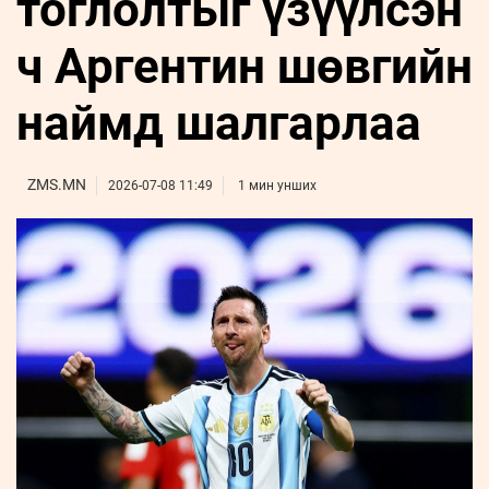
тоглолтыг үзүүлсэн
ҮНДЭСНИЙ
ВИДЕО
Бизнес
ФОТО
МЭДЭЭЛЛИЙН
хөгжил
ч Аргентин шөвгийн
ZUUNII
ТӨВ
Leaderships
УРЛАГ
MEDEE
forum
Бүртгүүлэх
WEEKLY
Нэвтрэх
наймд шалгарлаа
ZMS.MN
2026-07-08 11:49
1 мин унших