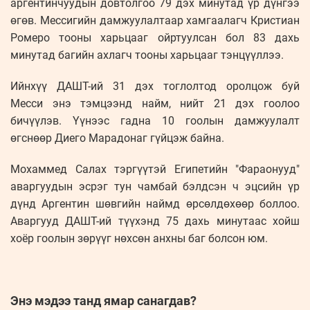
аргентинчуудын довтолгоо 79 дэх минутад үр дүнгээ
өгөв. Мессигийн дамжуулалтаар хамгаалагч Кристиан
Ромеро тооны харьцааг ойртуулсан бол 83 дахь
минутад багийн ахлагч тооны харьцааг тэнцүүллээ.
Ийнхүү ДАШТ-ий 31 дэх тоглолтод оролцож буй
Месси энэ тэмцээнд найм, нийт 21 дэх гоолоо
бичүүлэв. Үүнээс гадна 10 гоолын дамжуулалт
өгснөөр Диего Марадонаг гүйцэж байна.
Мохаммед Салах тэргүүтэй Египетийн "Фараонууд"
аваргуудын эсрэг тун чамбай бэлдсэн ч эцсийн үр
дүнд Аргентин шөвгийн наймд өрсөлдөхөөр боллоо.
Аваргууд ДАШТ-ий түүхэнд 75 дахь минутаас хойш
хоёр гоолын зөрүүг нөхсөн анхны баг болсон юм.
Энэ мэдээ танд ямар санагдав?