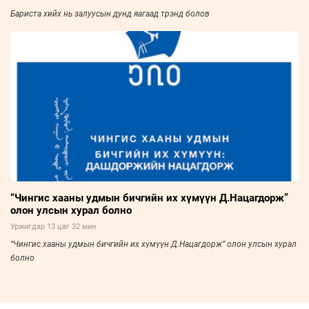
Бариста хийх нь залуусын дунд яагаад трэнд болов
“Чингис хааны удмын бичгийн их хүмүүн Д.Нацагдорж”
олон улсын хурал болно
Уржигдар 13 цаг 32 мин
“Чингис хааны удмын бичгийн их хүмүүн Д.Нацагдорж” олон улсын хурал
болно