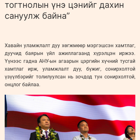
тогтнолын үнэ цэнийг дахин
сануулж байна”
Хавайн уламжлалт дуу хөгжмөөр мэргэшсэн хамтлаг,
дуучид баярын үйл ажиллагаанд хүрэлцэн иржээ.
Үүнээс гадна АНУ-ын агаарын цэргийн хүчний тусгай
хамтлаг ирж, уламжлалт дуу, бүжиг, сонирхолтой
үзүүлбэрийг толилуулсан нь зочдод тун сонирхолтой,
онцлог байлаа.