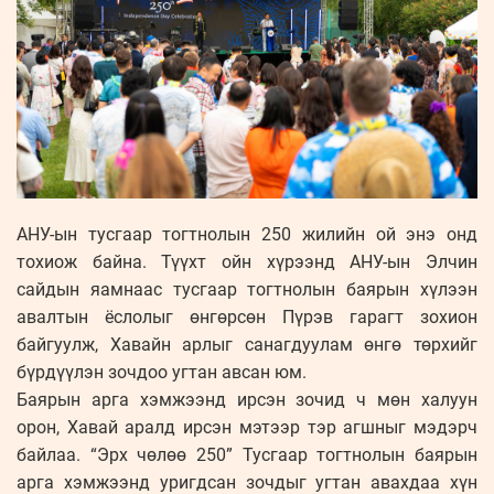
АНУ-ын тусгаар тогтнолын 250 жилийн ой энэ онд
тохиож байна. Түүхт ойн хүрээнд АНУ-ын Элчин
сайдын яамнаас тусгаар тогтнолын баярын хүлээн
авалтын ёслолыг өнгөрсөн Пүрэв гарагт зохион
байгуулж, Хавайн арлыг санагдуулам өнгө төрхийг
бүрдүүлэн зочдоо угтан авсан юм.
Баярын арга хэмжээнд ирсэн зочид ч мөн халуун
орон, Хавай аралд ирсэн мэтээр тэр агшныг мэдэрч
байлаа. “Эрх чөлөө 250” Тусгаар тогтнолын баярын
арга хэмжээнд уригдсан зочдыг угтан авахдаа хүн