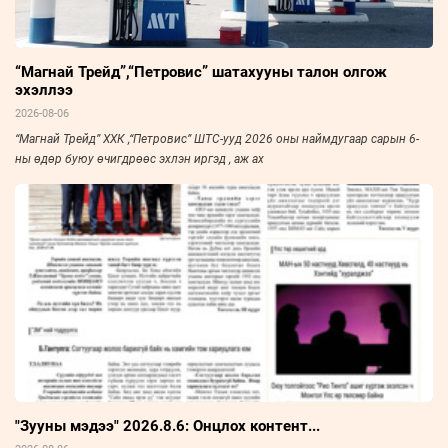
“Магнай Трейд”,“Петровис” шатахууны талон олгож
эхэллээ
2026-08-06
“Магнай Трейд” ХХК ,“Петровис” ШТС-ууд 2026 оны наймдугаар сарын 6-
ны өдөр буюу өчигдрөөс эхлэн иргэд , аж ах
"Зууны мэдээ" 2026.8.6: Онцлох контент...