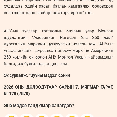
худалдаа эдийн засаг, батлан хамгаалах, боловсрол
соёл зэрэг олон салбарт хамтарч ирсэн” гэв.
АНУ-ын тусгаар тогтнолын баярын үеэр Монгол
шуудангийн “Америкийн Нэгдсэн Улс 250 жил”
дурсгалын маркийн цуглуулгын нээсэн юм. АНУ-ыг
үндэслэгчдийг дүрсэлсэн энэхүү марк нь Америкийн
250 жилийн ой болон АНУ, Монгол Улсын найрамдлыг
бэлгэдэж буйгаараа онцлог юм.
Эх сурвалж: "Зууны мэдээ" сонин
2026 ОНЫ ДОЛООДУГААР САРЫН 7. МЯГМАР ГАРАГ.
№ 128 (7870)
Энэ мэдээ танд ямар санагдав?