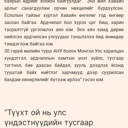
баярын өдрийг зохион байгуулдаг. Энэ жил Хавайн
арлыг санагдуулам орчин нөхцөлийг бүрдүүлсэн.
Ёслолын тайзыг хүртэл Хавайн өнгөлөг тод өнгөөр
зассан байгаа. Ардчилал бол хүрэх цэг биш, харин
тасралтгүй үргэлжлэх аян юм. Энэ аян замд дөрөө
нийлсэн ардчилсан улсуудын түншлэлээ бид өнөөдөр
тэмдэглэж байгаа юм.
30 гаруй жилийн турш АНУ болон Монгол Улс харилцан
хүндэтгэл, ардчиллын хамтын үнэт зүйлс, тусгаар
тогтнол, бие даасан байдал, хууль дээдлэх ёсонд
тууштай байх нийтлэг зарчмууд дээр суурилсан
бахдам нөхөрлөлийг бүтээж ирлээ” гэсэн юм.
“Түүхт ой нь улс
үндэстнүүдийн тусгаар