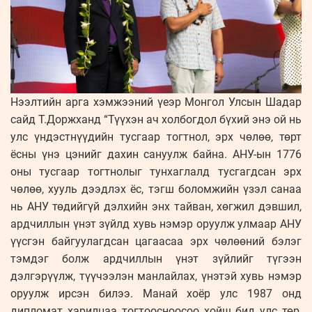
Нээлтийн арга хэмжээний үеэр Монгол Улсын Шадар
сайд Т.Доржханд “Түүхэн ач холбогдол бүхий энэ ой нь
улс үндэстнүүдийн тусгаар тогтнол, эрх чөлөө, төрт
ёсны үнэ цэнийг дахин сануулж байна. АНУ-ын 1776
оны тусгаар тогтнолыг тунхаглалд тусгагдсан эрх
чөлөө, хууль дээдлэх ёс, тэгш боломжийн үзэл санаа
нь АНУ төдийгүй дэлхийн энх тайван, хөгжил дэвшил,
ардчиллын үнэт зүйлд хувь нэмэр оруулж улмаар АНУ
үүсгэн байгуулагдсан цагаасаа эрх чөлөөний бэлэг
тэмдэг болж ардчиллын үнэт зүйлийг түгээн
дэлгэрүүлж, түүчээлэн манлайлах, үнэтэй хувь нэмэр
оруулж ирсэн билээ. Манай хоёр улс 1987 онд
дипломат харилцаа тогтоосноосоо хойш бид улс төр,