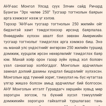
АНУ-аас Монгол Улсад суух Элчин сайд Ричард
Буанган “Эрх чөлөө 250” Тусгаар тогтнолын баярын
арга хэмжээг нээж үг хэлэв.
Тэрээр "АНУ-ын тусгаар тогтнолын 250 жилийн ойг
бидэнтэй хамт тэмдэглэхээр ирсэнд баярлалаа.
Өнөөдрийн хүлээн авалт бол зөвхөн Америкийн
тусгаар тогтнолыг тэмдэглэх арга хэмжээ биш. Энэ
нь манай улс үндэстнийг өнгөрсөн 250 жилийн туршид
дэмжиж, хурцалж ирсэн нөхөрлөлийг тэмдэглэх баяр
юм. Манай хоёр орон газар зүйн хувьд хол боловч
үзэл санаагаар холбогддог. Монголын ардчиллын
замнал дэлхий дахины хүндлэл бишрэлийг хүлээсэн.
Монголын ард түмний зориг, тэмүүлэл нь бүс нутагтаа
үлгэр жишээ болсон амьд ардчиллыг бий болгосон.
АНУ Монголын итгэлт Гуравдагч хөршийн хувьд мөр
зэрэгцэн зогсож, та бүхний хүсэл тэмүүллийг
дэмжихийн зэрэгцээ гайхалтай туршлагаас тань