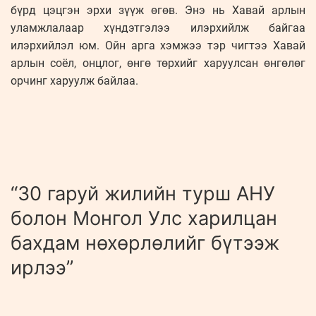
бүрд цэцгэн эрхи зүүж өгөв. Энэ нь Хавай арлын
уламжлалаар хүндэтгэлээ илэрхийлж байгаа
илэрхийлэл юм. Ойн арга хэмжээ тэр чигтээ Хавай
арлын соёл, онцлог, өнгө төрхийг харуулсан өнгөлөг
орчинг харуулж байлаа.
“30 гаруй жилийн турш АНУ
болон Монгол Улс харилцан
бахдам нөхөрлөлийг бүтээж
ирлээ”