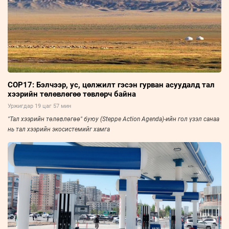
COP17: Бэлчээр, ус, цөлжилт гэсэн гурван асуудалд тал
хээрийн төлөвлөгөө төвлөрч байна
Уржигдар 19 цаг 57 мин
"Тал хээрийн төлөвлөгөө" буюу (Steppe Action Agenda)-ийн гол үзэл санаа
нь тал хээрийн экосистемийг хамга