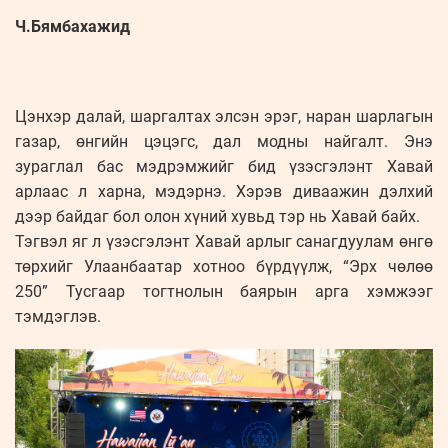
Ч.Бямбахажид
Цэнхэр далай, шаргалтах элсэн эрэг, наран шарлагын
газар, өнгийн цэцэгс, дал модны найгалт. Энэ
зураглал бас мэдрэмжийг бид үзэсгэлэнт Хавай
арлаас л харна, мэдэрнэ. Хэрэв диваажин дэлхий
дээр байдаг бол олон хүний хувьд тэр нь Хавай байх.
Тэгвэл яг л үзэсгэлэнт Хавай арлыг санагдуулам өнгө
төрхийг Улаанбаатар хотноо бүрдүүлж, “Эрх чөлөө
250” Тусгаар тогтнолын баярын арга хэмжээг
тэмдэглэв.