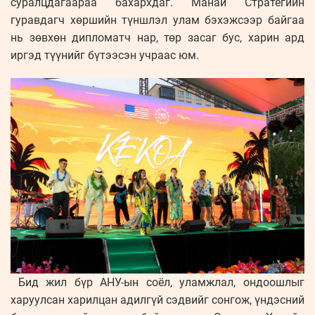
суралцдагаараа бахархдаг. Манай Стратегийн
гуравдагч хөршийн түншлэл улам бэхэжсээр байгаа
нь зөвхөн дипломатч нар, төр засаг бус, харин ард
иргэд түүнийг бүтээсэн учраас юм.
Бид жил бүр АНУ-ын соёл, уламжлал, ондоошлыг
харуулсан харилцан адилгүй сэдвийг сонгож, үндэсний