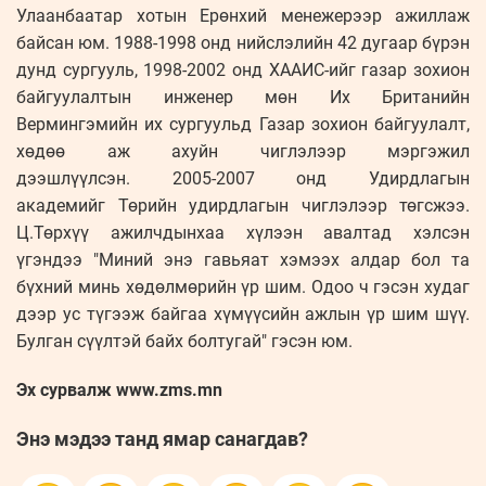
Улаанбаатар хотын Ерөнхий менежерээр ажиллаж
байсан юм. 1988-1998 онд нийслэлийн 42 дугаар бүрэн
дунд сургууль, 1998-2002 онд ХААИС-ийг газар зохион
байгуулалтын инженер мөн Их Британийн
Вермингэмийн их сургуульд Газар зохион байгуулалт,
хөдөө аж ахуйн чиглэлээр мэргэжил
дээшлүүлсэн. 2005-2007 онд Удирдлагын
академийг Төрийн удирдлагын чиглэлээр төгсжээ.
Ц.Төрхүү ажилчдынхаа хүлээн авалтад хэлсэн
үгэндээ "Миний энэ гавьяат хэмээх алдар бол та
бүхний минь хөдөлмөрийн үр шим. Одоо ч гэсэн худаг
дээр ус түгээж байгаа хүмүүсийн ажлын үр шим шүү.
Булган сүүлтэй байх болтугай" гэсэн юм.
Эх сурвалж www.zms.mn
Энэ мэдээ танд ямар санагдав?