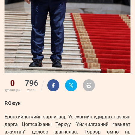
0
796
хуваалцах
үзсэн
Р.Оюун
Ерөнхийлөгчийн зарлигаар Ус сувгийн удирдах газрын
дарга Цогтсайханы Төрхүү "Үйлчилгээний гавьяат
ажилтан" цолоор шагналаа. Тэрээр өмнө нь