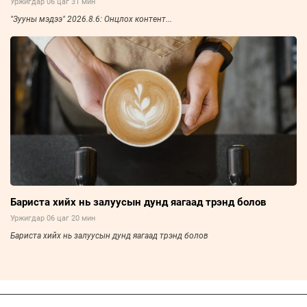
Уржигдар 06 цаг 31 мин
"Зууны мэдээ" 2026.8.6: Онцлох контент...
Бариста хийх нь залуусын дунд яагаад трэнд болов
Уржигдар 06 цаг 20 мин
Бариста хийх нь залуусын дунд яагаад трэнд болов