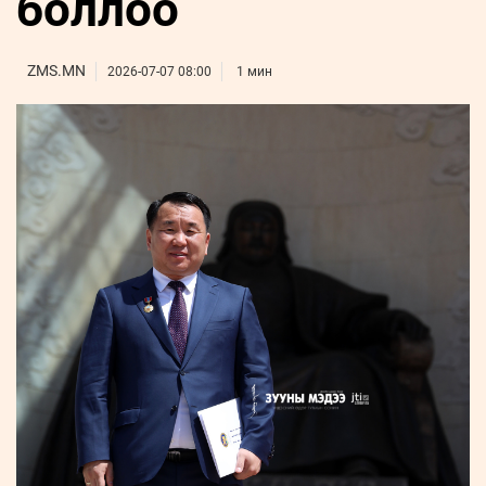
боллоо
ҮНДЭСНИЙ
ВИДЕО
Бизнес
ФОТО
МЭДЭЭЛЛИЙН
хөгжил
ZUUNII
ТӨВ
Leaderships
ZMS.MN
2026-07-07 08:00
1 мин
УРЛАГ
MEDEE
forum
Бүртгүүлэх
WEEKLY
Нэвтрэх