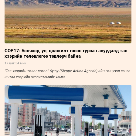
COP17: Бэлчээр, ус, цөлжилт гэсэн гурван асуудалд тал
хээрийн төлөвлөгөө төвлөрч байна
17 цаг 34 мин
"Тал хээрийн төлөвлөгөө" буюу (Steppe Action Agenda)-ийн гол үзэл санаа
нь тал хээрийн экосистемийг хамга