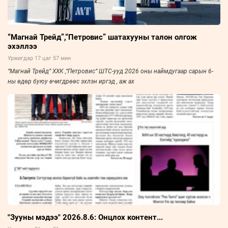
“Магнай Трейд”,“Петровис” шатахууны талон олгож
эхэллээ
Уржигдар 17 цаг 57 мин
“Магнай Трейд” ХХК ,“Петровис” ШТС-ууд 2026 оны наймдугаар сарын 6-
ны өдөр буюу өчигдрөөс эхлэн иргэд , аж ах
"Зууны мэдээ" 2026.8.6: Онцлох контент...