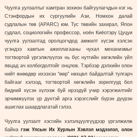
Чуулга уулзалтыг хамтран зохион байгуулагчдын нэг нь
Стэнфордын их сургуулийн Ази, Номхон далай
судлалын төв (APARC) юм. Тус төвийн захирал, Япон
судлал, социологийн профессор, ноён Киёотэрү Цуцуи
чуулга уулзалтад оролцогчдод амжилт хүсэж хэлсэн
үгэндээ хамтын ажиллагааны чухал механизмыг
тогтвортой үргэлжлүүлэх нь бүс нутгийн хөгжлийн үйл
явцад ач холбогдолтойг онцлов. Тэрбээр дэлхийн олон
нийт өнөөдөр ихээхэн “өөр” нөхцөл байдалтай тулгарч
байгааг хэлээд, тогтвортой хөгжлийн зорилгууд бол
бидний хүсэн хүлээж буй ирээдүй учир хэрэгжилтийг
эрчимжүүлэх үр дүнтэй арга хэрэгслийг бүрэн дүүрэн
ашиглах шаардлагатай гэлээ.
Чуулга уулзалт хэсгийн хэлэлцүүлгүүдээр үргэлжилж
гэж Улсын Их Хурлын Хэвлэл мэдээлэл, олон
байна