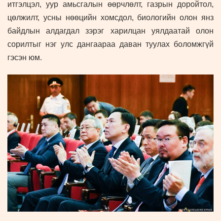
итгэлцэл, уур амьсгалын өөрчлөлт, газрын доройтол,
цөлжилт, усны нөөцийн хомсдол, биологийн олон янз
байдлын алдагдал зэрэг харилцан уялдаатай олон
сорилтыг нэг улс дангаараа даван туулах боломжгүй
гэсэн юм.