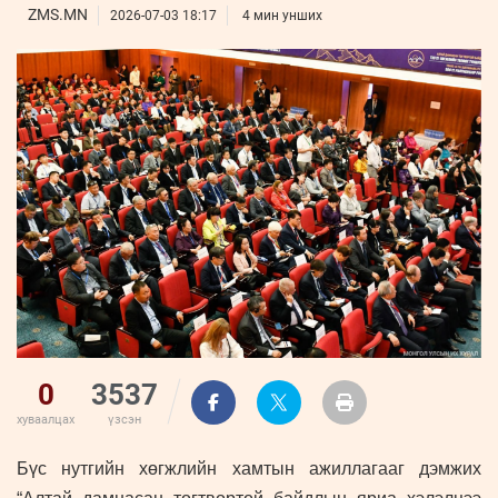
ҮНДЭСНИЙ
ВИДЕО
ZMS.MN
Бизнес
2026-07-03 18:17
4 мин унших
ФОТО
МЭДЭЭЛЛИЙН
хөгжил
ZUUNII
ТӨВ
Leaderships
УРЛАГ
MEDEE
forum
Бүртгүүлэх
WEEKLY
Нэвтрэх
0
3537
хуваалцах
үзсэн
Бүс нутгийн хөгжлийн хамтын ажиллагааг дэмжих