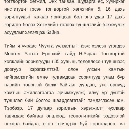
тогтвортой хөгжил, Энх тайван, шударга ёс, хүчирхэг
институци гэсэн тогтвортой хөгжлийн 5, 16 дахь
зорилгуудыг талаар ярилцсан бол энэ удаа 17 дахь
зорилго болох Хөгжлийн төлөөх түншлэлийг бэхжүүлэх
асуудлыг хэлэлцэж байна.
Тийм ч учраас Чуулга уулзалтыг нээж хэлсэн үгэндээ
Монгол Улсын Ерөнхий сайд Н.Учрал Тогтвортой
хөгжлийн зорилгуудын 35 хувь нь төлөвлөсөн түвшнээс
доогуур хэрэгжилттэй, олон улсын хамтын
нийгэмлэгийн өмнө тулгамдсан сорилтууд улам бүр
нарийн төвөгтэй болж байгааг дурдан, улс орнууд
хамтын ажиллагаагаа эрчимжүүлж, илүү үр дүнтэй
түншлэл бий болгох шаардлагатайг тэмдэглэсэн юм.
Тэрбээр, 17 дугаар зорилгын хэрэгжилт чухлаар
тавигдаж байгааг онцлоод, геополитикийн ээдрээтэй
нөхцөл байдал, өсөн нэмэгдэж буй сөргөлдөөн, үл