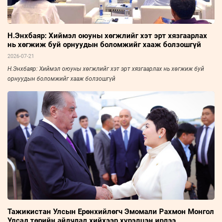
Н.Энхбаяр: Хиймэл оюуны хөгжлийг хэт эрт хязгаарлах
нь хөгжиж буй орнуудын боломжийг хааж болзошгүй
2026-07-21
Н.Энхбаяр: Хиймэл оюуны хөгжлийг хэт эрт хязгаарлах нь хөгжиж буй
орнуудын боломжийг хааж болзошгүй
Тажикистан Улсын Ерөнхийлөгч Эмомали Рахмон Монгол
Улсад төрийн айлчлал хийхээр хүрэлцэн ирлээ