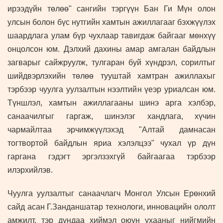
ирээдүйн төлөө" сангийн тэргүүн Бан Ги Мүн олон
улсын болон бүс нутгийн хамтын ажиллагааг бэхжүүлэх
шаардлага улам бүр чухлаар тавигдаж байгааг мөнхүү
онцолсон юм. Дэлхий дахины амар амгалан байдлын
загварыг сайжруулж, тулгаран буй хүндрэл, сорилтыг
шийдвэрлэхийн төлөө тууштай хамтран ажиллахыг
тэрбээр чуулга уулзалтын нээлтийн үеэр уриалсан юм.
Түншлэл, хамтын ажиллагааны шинэ арга хэлбэр,
санаачилгыг гаргаж, шинэлэг хандлага, хүчин
чармайлтаа эрчимжүүлэхэд "Алтай дамнасан
тогтвортой байдлын яриа хэлэлцээ" чухал үр дүн
гаргана гэдэгт эргэлзэхгүй байгаагаа тэрбээр
илэрхийлэв.
Чуулга уулзалтыг санаачлагч Монгол Улсын Ерөнхий
сайд асан Г.Занданшатар технологи, инновацийн ололт
амжилт, тэр дундаа хиймэл оюун ухааныг нийгмийн