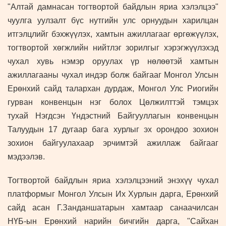
"Алтай дамнасан тогтвортой байдлын яриа хэлэлцээ"
чуулга уулзалт бүс нутгийн улс орнуудын харилцан
итгэлцлийг бэхжүүлэх, хамтын ажиллагааг өргөжүүлэх,
тогтвортой хөгжлийн нийтлэг зорилгыг хэрэгжүүлэхэд
чухал хувь нэмэр оруулах үр нөлөөтэй хамтын
ажиллагааны чухал индэр болж байгааг Монгол Улсын
Ерөнхий сайд талархан дурдаж, Монгол Улс Риогийн
гурван конвенцын нэг болох Цөлжилттэй тэмцэх
тухай Нэгдсэн Үндэстний Байгууллагын конвенцын
Талуудын 17 дугаар бага хурлыг эх орондоо зохион
зохион байгуулахаар эрчимтэй ажиллаж байгааг
мэдээлэв.
Тогтвортой байдлын яриа хэлэлцээний энэхүү чухал
платформыг Монгол Улсын Их Хурлын дарга, Ерөнхий
сайд асан Г.Занданшатарын хамтаар санаачилсан
НҮБ-ын Ерөнхий нарийн бичгийн дарга, "Сайхан