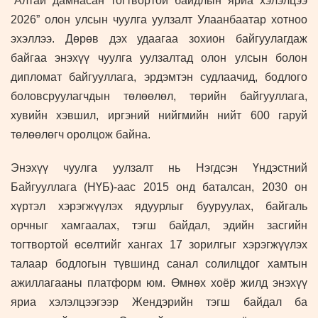
“Алтай дамнасан тогтвортой байдлын яриа хэлэлцээ
2026” олон улсын чуулга уулзалт Улаанбаатар хотноо
эхэллээ. Дөрөв дэх удаагаа зохион байгуулагдаж
байгаа энэхүү чуулга уулзалтад олон улсын болон
дипломат байгууллага, эрдэмтэн судлаачид, бодлого
боловсруулагчдын төлөөлөл, төрийн байгууллага,
хувийн хэвшил, иргэний нийгмийн нийт 600 гаруй
төлөөлөгч оролцож байна.
Энэхүү чуулга уулзалт нь Нэгдсэн Үндэстний
Байгууллага (НҮБ)-аас 2015 онд баталсан, 2030 он
хүртэл хэрэгжүүлэх ядуурлыг бууруулах, байгаль
орчныг хамгаалах, тэгш байдал, эдийн засгийн
тогтвортой өсөлтийг хангах 17 зорилгыг хэрэгжүүлэх
талаар бодлогын түвшинд санал солилцдог хамтын
ажиллагааны платформ юм. Өмнөх хоёр жилд энэхүү
яриа хэлэлцээгээр Жендэрийн тэгш байдал ба