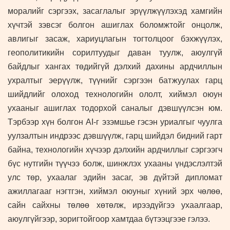
моралийг сэргээх, засаглалыг эрүүлжүүлэхэд хамгийн
хүчтэй зэвсэг болгон ашиглах боломжтойг онцолж,
авлигыг засаж, хариуцлагын тогтолцоог бэхжүүлэх,
геополитикийн сорилтуудыг даван туулж, аюулгүй
байдлыг хангах төдийгүй дэлхий дахины ардчиллын
ухралтыг эерүүлж, түүнийг сэргээн батжуулах гарц
шийдлийг олоход технологийн ололт, хиймэл оюун
ухааныг ашиглах тодорхой саналыг дэвшүүлсэн юм.
Тэрбээр хүн болгон AI-г эзэмшье гэсэн уриалгыг чуулга
уулзалтын индрээс дэвшүүлж, гарц шийдэл бидний гарт
байна, технологийн хүчээр дэлхийн ардчиллыг сэргээгч
бүс нутгийн түүчээ болж, шинжлэх ухааны үндэслэлтэй
улс төр, ухаалаг эдийн засаг, эв дүйтэй дипломат
ажиллагааг нэгтгэн, хиймэл оюуныг хүний эрх чөлөө,
сайн сайхны төлөө хөтөлж, ирээдүйгээ ухаалгаар,
аюулгүйгээр, зоригтойгоор хамтдаа бүтээцгээе гэлээ.