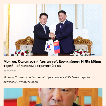
Монгол, Солонгосын “алтан үе”: Ерөнхийлөгч И Жэ Мёны
төрийн айлчлалын стратегийн өв
2026-07-28
Монгол, Солонгосын “алтан үе”: Ерөнхийлөгч И Жэ Мёны төрийн
айлчлалын стратегийн өв