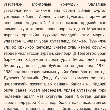
үзэсгэлэн Монголын Урчуудын Эвлэлийн
үзэсгэлэнгийн танхимд энэ сарын 30-ныг хүртэл
үргэлжилж байна. Ардын зураач Д.Амгалан тэргүүтэй
авьяаслаг, чадвартай багш нарынхаа эрдмийн охь
шимээс хүртэж асан шавь нар нь өдгөө Монголын
дүрслэх урлагийн түүхэнд өөрсдийн зам мөрийг
үлдээсэн шилдэг уран бүтээлчид болжээ. Түүнчлэн
улс эх орныхоо хөгжилд үнэтэй хувь нэмэр оруулж,
төрдөө үнэлэгдсэн зураач, сийлбэрч Д.Төртогтох, уран
барималч Х.Цэгмид нарын уран бүтээлчдийн сор
бүтээлүүд дэлгэгдэж буйгаараа онцлог юм. 1970,
1980-аад оны социализмын үеийн Улаанбаатар хотод,
Дүрслэх Урлагийн Дунд Сургууль хэмээх хаягтай,
цэцэрлэгийн жижиг шар байшин байсан нь бидний
оюун санаа, хүсэл мөрөөдөл, урлан бүтээхүйн “эрх
чөлөөний арал” мэт сургууль байв. Оюутан цагийн
гэрэлт өдрүүдээ багш нар болон найз нөхөдтэйгөө
хамтдаа өнгөрөөсөн олон сайхан дурсамж энэхүү