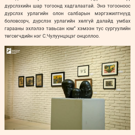
дүрслэхийн шар тогоонд хадгалаатай. Энэ тогооноос
дүрслэх урлагийн олон салбарын мэргэжилтнүүд
боловсорч, дүрслэх урлагийн хөлгүй далайд умбах
гарааны эхлэлээ тавьсан юм” хэмээн тус сургуулийн
төгсөгчдийн нэг С.Чулуунцэцэг онцоллоо.