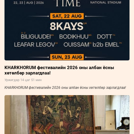
KHARKHORUM фестивалийн 2026 оны албан ёсны
хөтөлбөр зарлагдлаа!
Уржигдар 14 цаг 51 мин
KHARKHORUM фестивалийн 2026 оны албан ёсны хөтөлбөр зарлагдлаа!