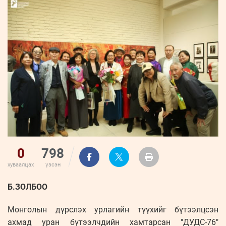
ҮНДЭСНИЙ
ВИДЕО
Бизнес
ФОТО
МЭДЭЭЛЛИЙН
хөгжил
ZUUNII
ТӨВ
Leaderships
УРЛАГ
MEDEE
forum
Бүртгүүлэх
WEEKLY
Нэвтрэх
0
798
хуваалцах
үзсэн
Б.ЗОЛБОО
Монголын дүрслэх урлагийн түүхийг бүтээлцсэн
ахмад уран бүтээлчдийн хамтарсан "ДУДС-76"