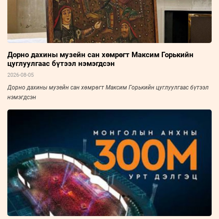
Дорно дахины музейн сан хөмрөгт Максим Горькийн
цуглуулгаас бүтээл нэмэгдсэн
2026-08-05
Дорно дахины музейн сан хөмрөгт Максим Горькийн цуглуулгаас бүтээл
нэмэгдсэн