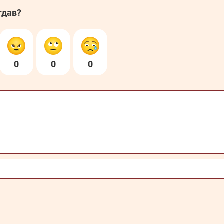
гдав?
0
0
0