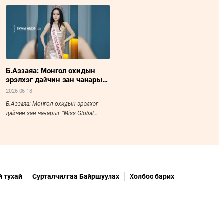
Б.Аззаяа: Монгол охидын
эрэлхэг дайчин зан чанарыг
“Miss Global 2026”
2026-06-18
тэмцээний тайзан дээр
Б.Аззаяа: Монгол охидын эрэлхэг
харуулна
дайчин зан чанарыг “Miss Global
2026” тэмцээний тайзан дээр
харуулна
 тухай
Сурталчилгаа Байршуулах
Холбоо барих