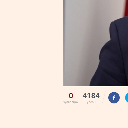
0
4184
хуваалцах
үзсэн