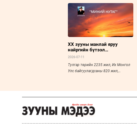
ХХ зууны манлай яруу
найргийн бүтээл
Д.Нацагдоржийн “Миний
2026-07-11
нутаг”
Тулгар төрийн 2235 жил, Их Монгол
Улс байгуулагдсаны 820 жил,
Үндэсний эрх чөлөө, тусгаар
тогтнолоо сэргээн мандуулсны 115
жил, Ардын хувьсгалын 105 жил,
Ардчилсан хувьсгалын 36 жил,
Монголын шинэ үеийн уран зохиолыг
үндэслэгч, зохиолч Д.Нацагдоржийн
мэндэлсний 120 жилийн ой энэ онд
тохиож байна.