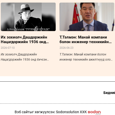
Их зохиолч Дашдоржийн
Т.Тэлмэн: Манай компани
Нацагдоржийн 1936 онд
болон инженер техникийн
бичсэн "Монголын түүхийн
ажилтнууд олон улсад
2026-07-10
2026-06-23
товч" бүтээлийн төгсгөлийн
өрсөлдөхүйц болсныг
Их зохиолч Дашдоржийн
Т.Тэлмэн: Манай компани болон
шүлэг
илтгэж байна
Нацагдоржийн 1936 онд бичсэн
инженер техникийн ажилтнууд олон
"Монголын түүхийн товч" бүтээлийн
улсад өрсөлдөхүйц болсныг илтгэж
төгсгөлийн шүлэг
байна /МИАТ ТӨХК-ийн Гүйцэтгэх
захирал/
Бидний
Вэб сайтыг хөгжүүлсэн: Sodonsolution ХХК