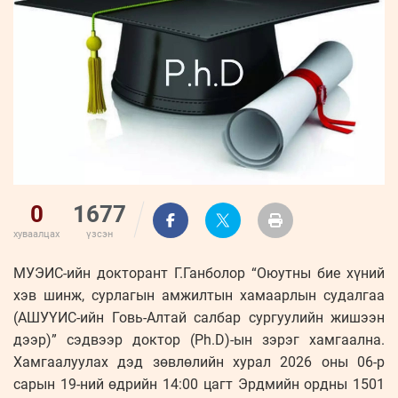
ҮНДЭСНИЙ
ВИДЕО
Бизнес
ФОТО
МЭДЭЭЛЛИЙН
хөгжил
ZUUNII
ТӨВ
Leaderships
УРЛАГ
MEDEE
forum
Бүртгүүлэх
WEEKLY
Нэвтрэх
0
1677
хуваалцах
үзсэн
МУЭИС-ийн докторант Г.Ганболор “Оюутны бие хүний
хэв шинж, сурлагын амжилтын хамаарлын судалгаа
(АШУҮИС-ийн Говь-Алтай салбар сургуулийн жишээн
дээр)” сэдвээр доктор (Ph.D)-ын зэрэг хамгаална.
Хамгаалуулах дэд зөвлөлийн хурал 2026 оны 06-р
сарын 19-ний өдрийн 14:00 цагт Эрдмийн ордны 1501