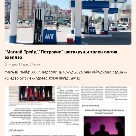
“Магнай Трейд”,“Петровис” шатахууны талон олгож
эхэллээ
Өчигдөр 17 цаг 57 мин
“Магнай Трейд” ХХК ,“Петровис” ШТС-ууд 2026 оны наймдугаар сарын 6-
ны өдөр буюу өчигдрөөс эхлэн иргэд , аж ах