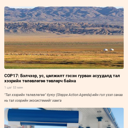
COP17: Бэлчээр, ус, цөлжилт гэсэн гурван асуудалд тал
хээрийн төлөвлөгөө төвлөрч байна
1 цаг 53 мин
"Тал хээрийн төлөвлөгөө" буюу (Steppe Action Agenda)-ийн гол үзэл санаа
нь тал хээрийн экосистемийг хамга