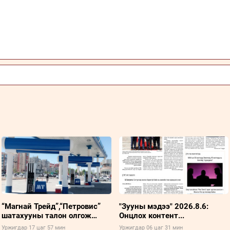
“Магнай Трейд”,“Петровис”
"Зууны мэдээ" 2026.8.6:
шатахууны талон олгож
Онцлох контент...
эхэллээ
Уржигдар 17 цаг 57 мин
Уржигдар 06 цаг 31 мин