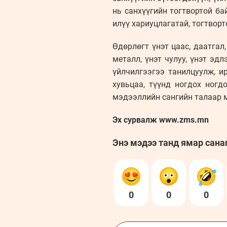
нь санхүүгийн тогтвортой ба
илүү хариуцлагатай, тогтворт
Өдөрлөгт үнэт цаас, даатгал
металл, үнэт чулуу, үнэт эд
үйлчилгээгээ танилцуулж, и
хувьцаа, түүнд ногдох ногд
мэдээллийн сангийн талаар м
Эх сурвалж www.zms.mn
Энэ мэдээ танд ямар сана
0
0
0