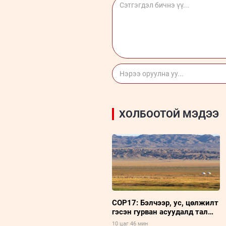
ХОЛБООТОЙ МЭДЭЭ
COP17: Бэлчээр, ус, цөлжилт
гэсэн гурван асуудалд тал
хээрийн төлөвлөгөө төвлөрч
10 цаг 46 мин