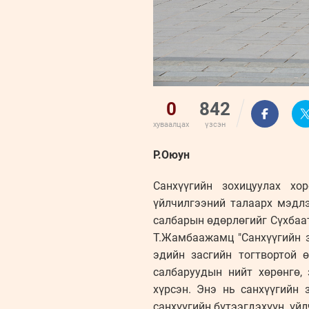
0
842
хуваалцах
үзсэн
Р.Оюун
Санхүүгийн зохицуулах хор
үйлчилгээний талаарх мэдлэ
салбарын өдөрлөгийг Сүхбаат
Т.Жамбаажамц "Санхүүгийн з
эдийн засгийн тогтвортой 
салбаруудын нийт хөрөнгө,
хүрсэн. Энэ нь санхүүгийн
санхүүгийн бүтээгдэхүүн, үй