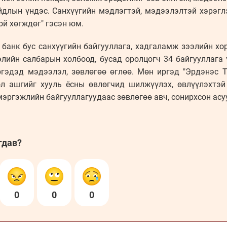
йдлын үндэс. Санхүүгийн мэдлэгтэй, мэдээлэлтэй хэрэгл
ой хөгждөг" гэсэн юм.
, банк бус санхүүгийн байгууллага, хадгаламж зээлийн хор
лэлийн салбарын холбоод, бусад оролцогч 34 байгууллага 
ргэдэд мэдээлэл, зөвлөгөө өглөө. Мөн иргэд "Эрдэнэс 
ол ашгийг хууль ёсны өвлөгчид шилжүүлэх, өвлүүлэхтэй
эргэжлийн байгууллагуудаас зөвлөгөө авч, сонирхсон ас
гдав?
0
0
0