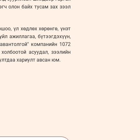
эгч олон байх тусам зах зээл
шоо, үл хөдлөх хөрөнгө, үнэт
үйл ажиллагаа, бүтээгдэхүүн,
Тавантолгой" компанийн 1072
 холбоотой асуудал, зээлийн
уултдаа хариулт авсан юм.