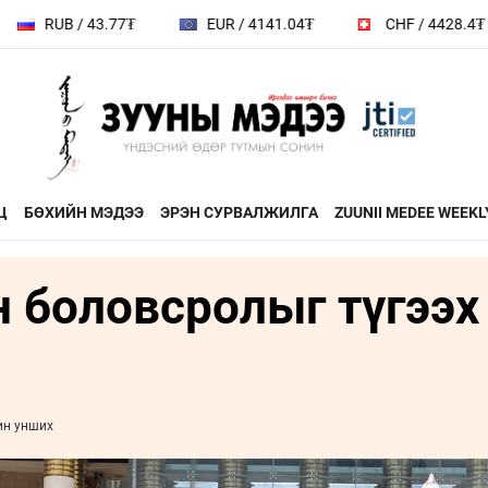
B / 43.77₮
EUR / 4141.04₮
CHF / 4428.4₮
Ц
БӨХИЙН МЭДЭЭ
ЭРЭН СУРВАЛЖИЛГА
ZUUNII MEDEE WEEKL
н боловсролыг түгээх
ДӨРВӨН ХӨЛТЭЙ АНД
ЭДИЙН ЗАС
на
ХЭВШМЭЛ ОЙЛГОЛТОО
ЭМЭГТЭЙЧ
й зочин
ӨӨРЧИЛЬЕ
МАНЛАЙЛА
н
МОНГОЛ ӨВ СОЁЛ
ин унших
ФОТО
ҮНДЭСНИЙ
rum
ТӨВ