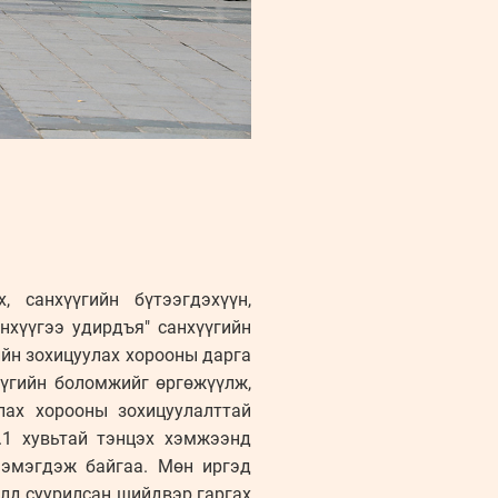
, санхүүгийн бүтээгдэхүүн,
нхүүгээ удирдъя" санхүүгийн
ийн зохицуулах хорооны дарга
үүгийн боломжийг өргөжүүлж,
лах хорооны зохицуулалттай
.1 хувьтай тэнцэх хэмжээнд
нэмэгдэж байгаа. Мөн иргэд
элд суурилсан шийдвэр гаргах