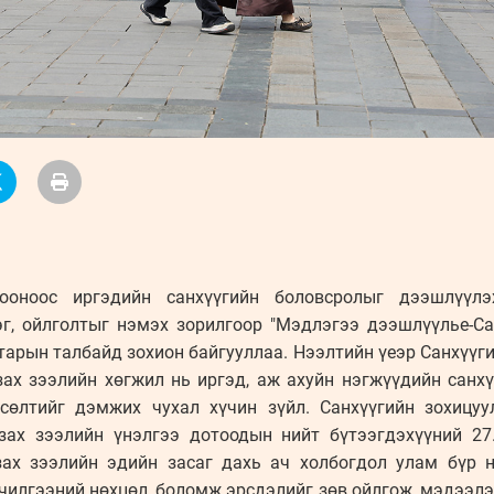
ооноос иргэдийн санхүүгийн боловсролыг дээшлүүлэх
г, ойлголтыг нэмэх зорилгоор "Мэдлэгээ дээшлүүлье-Са
арын талбайд зохион байгууллаа. Нээлтийн үеэр Санхүүг
ах зээлийн хөгжил нь иргэд, аж ахуйн нэгжүүдийн санх
өсөлтийг дэмжих чухал хүчин зүйл. Санхүүгийн зохицуу
 зах зээлийн үнэлгээ дотоодын нийт бүтээгдэхүүний 27
 зах зээлийн эдийн засаг дахь ач холбогдол улам бүр 
лчилгээний нөхцөл, боломж эрсдэлийг зөв ойлгож, мэдээл