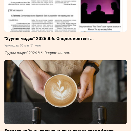
"Зууны мэдээ" 2026.8.6: Онцлох контент...
Уржигдар 06 цаг 31 мин
"Зууны мэдээ" 2026.8.6: Онцлох контент...
Бариста хийх нь залуусын дунд яагаад трэнд болов