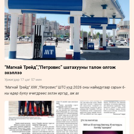
“Магнай Трейд”,“Петровис” шатахууны талон олгож
эхэллээ
Уржигдар 17 цаг 57 мин
“Магнай Трейд” ХХК ,“Петровис” ШТС-ууд 2026 оны наймдугаар сарын 6-
ны өдөр буюу өчигдрөөс эхлэн иргэд , аж ах