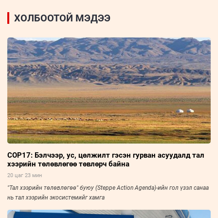
ХОЛБООТОЙ МЭДЭЭ
COP17: Бэлчээр, ус, цөлжилт гэсэн гурван асуудалд тал
хээрийн төлөвлөгөө төвлөрч байна
20 цаг 23 мин
"Тал хээрийн төлөвлөгөө" буюу (Steppe Action Agenda)-ийн гол үзэл санаа
нь тал хээрийн экосистемийг хамга