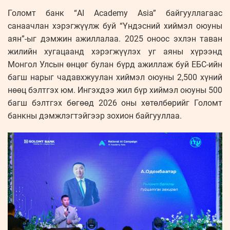
Голомт банк “AI Academy Asia” байгууллагаас
санаачлан хэрэгжүүлж буй “Үндэсний хиймэл оюуны
аян”-ыг дэмжин ажиллалаа. 2025 оноос эхлэн таван
жилийн хугацаанд хэрэгжүүлэх уг аяны хүрээнд
Монгол Улсын өнцөг булан бүрд ажиллаж буй ЕБС-ийн
багш нарыг чадавхжуулан хиймэл оюуны 2,500 хүний
нөөц бэлтгэх юм. Ингэхдээ жил бүр хиймэл оюуны 500
багш бэлтгэх бөгөөд 2026 оны хөтөлбөрийг Голомт
банкны дэмжлэгтэйгээр зохион байгууллаа.