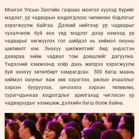
Монгол Улсын Засгийн газраас монгол хүүхэд бүрийг
мэдлэг, ур чадварын хоцрогдлоос чөлөөлөх бодлогыг
хэрэгжүүлж байгаа. Дэлхий нийтээр ур чадварыг
чухалчилж буй энэ үед мэдлэг дээр нэмээд ур
чадварыг хөгжүүлэх гол шийдэл нь хиймэл оюуны
шилжилт юм. Энэхүү шилжилтийг бид үндэстэн
даяараа хийж чадвал том дэвшлийг дагуулна.
Үндэсний хэмжээнд хоёр дахь жилдээ хэрэгжүүлж
буй энэхүү хөтөлбөрт хамрагдсан 500 багш маань
хиймэл оюуныг яаж зөв хэрэглэх, ажлын ачааллыг
хэрхэн бууруулах, хичээлээ хэрхэн төлөвлөх,
сурагчдынхаа хоцрогдлыг арилгахад чиглэсэн ур
чадваруудыг эзэмшиж, дэлхийн багш болж байна.