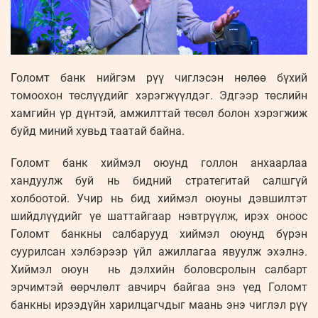
Голомт банк нийгэм рүү чиглэсэн нөлөө бүхий
томоохон төслүүдийг хэрэгжүүлдэг. Эдгээр төслийн
хамгийн үр дүнтэй, амжилттай төсөл болон хэрэгжиж
буйд миний хувьд таатай байна.
Голомт банк хиймэл оюунд голлон анхаарлаа
хандуулж буй нь бидний стратегитай салшгүй
холбоотой. Учир нь бид хиймэл оюуны дэвшилтэт
шийдлүүдийг үе шаттайгаар нэвтрүүлж, ирэх оноос
Голомт банкны салбарууд хиймэл оюунд бүрэн
суурилсан хэлбэрээр үйл ажиллагаа явуулж эхэлнэ.
Хиймэл оюун нь дэлхийн боловсролын салбарт
эрчимтэй өөрчлөлт авчирч байгаа энэ үед Голомт
банкны ирээдүйн харилцагчдыг маань энэ чиглэл рүү