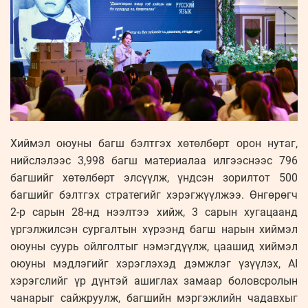
Хиймэл оюуны багш бэлтгэх хөтөлбөрт орон нутаг,
нийслэлээс 3,998 багш материалаа илгээснээс 796
багшийг хөтөлбөрт элсүүлж, үндсэн зорилтот 500
багшийг бэлтгэх стратегийг хэрэгжүүлжээ. Өнгөрөгч
2-р сарын 28-нд нээлтээ хийж, 3 сарын хугацаанд
үргэлжилсэн сургалтын хүрээнд багш нарын хиймэл
оюуны суурь ойлголтыг нэмэгдүүлж, цаашид хиймэл
оюуны мэдлэгийг хэрэглэхэд дэмжлэг үзүүлэх, AI
хэрэгслийг үр дүнтэй ашиглах замаар боловсролын
чанарыг сайжруулж, багшийн мэргэжлийн чадавхыг