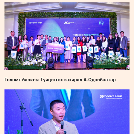
Голомт банкны Гүйцэтгэх захирал А.Одонбаатар