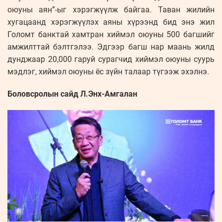
оюуны аян”-ыг хэрэгжүүлж байгаа. Таван жилийн
хугацаанд хэрэгжүүлэх аяны хүрээнд бид энэ жил
Голомт банктай хамтран хиймэл оюуны 500 багшийг
амжилттай бэлтгэлээ. Эдгээр багш нар маань жилд
дунджаар 20,000 гаруй сурагчид хиймэл оюуны суурь
мэдлэг, хиймэл оюуны ёс зүйн талаар түгээж эхэлнэ.
Боловсролын сайд Л.Энх-Амгалан