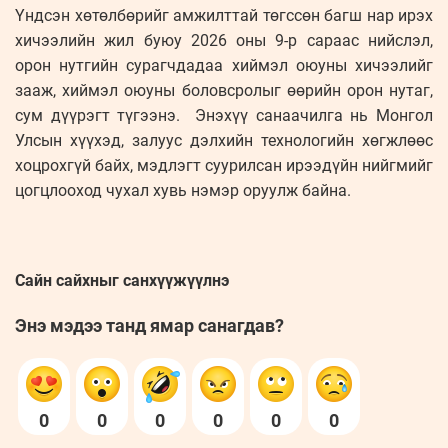
Үндсэн хөтөлбөрийг амжилттай төгссөн багш нар ирэх
хичээлийн жил буюу 2026 оны 9-р сараас нийслэл,
орон нутгийн сурагчдадаа хиймэл оюуны хичээлийг
зааж, хиймэл оюуны боловсролыг өөрийн орон нутаг,
сум дүүрэгт түгээнэ. Энэхүү санаачилга нь Монгол
Улсын хүүхэд, залуус дэлхийн технологийн хөгжлөөс
хоцрохгүй байх, мэдлэгт суурилсан ирээдүйн нийгмийг
цогцлооход чухал хувь нэмэр оруулж байна.
Сайн сайхныг санхүүжүүлнэ
Энэ мэдээ танд ямар санагдав?
0
0
0
0
0
0