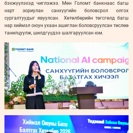
бэхжүүлэхэд чиглэжээ. Мөн Голомт банкнаас багш
нарт зориулан санхүүгийн боловсрол олгох
сургалтуудыг явуулсан. Хөтөлбөрийн төгсгөлд багш
нар хиймэл оюун ухаан ашиглан боловсруулсан төслөө
танилцуулж, шилдгүүдээ шалгаруулсан юм.