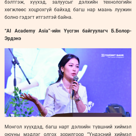
бэлтгэж, хүүхэд, залуусыг дэлхийн технологийн
хөгжлөөс хоцрохгүй байхад багш нар маань луужин
болно гэдэгт итгэлтэй байна.
“AI Academy Asia”-ийн Үүсгэн байгуулагч Б.Болор-
Эрдэнэ
Монгол хүүхдэд, багш нарт дэлхийн түвшний хиймэл
оюуны мэдлэг олгох зорилгоор “Үндэсний хиймэл