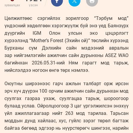
хуваалцах
үзсэн
Цөлжилтөөс сэргийлэх зорилгоор “Тэрбум мод”
үндэсний хөдөлгөөн хэрэгжүүлж буй энэ үед Баянзүрх
дүүргийн IGM Олон улсын эко цэцэрлэгт
хүрээлэнд “Mother’s Forest (Эхийн ой)” төслийн хүрээнд
Бурханы сүм Дэлхийн сайн мэдээний авралын
зар нийгэмлэгийн ажилчин сайн дурынхны ASEZ WAO
багийнхан 2026.05.31-ний Ням гарагт мод тарьж,
нийслэлдээ ногоон өнгө төрх нэмлээ.
Оюутны ширээнээс гарч ажлын талбарт орж ирсэн
эрч хүч дүүрэн 100 орчим ажилчин сайн дурынхан мод
суулгах газраа ухаж, суулгацаа тарьж, шороогоор
булаад услав. Ойролцоогоор 3 цаг үргэлжилсэн энэхүү
үйл ажиллагаагаар нийт 263 мод тарилаа. Тарьсан
моддын дунд хайлаас, хус, гүйлс зэрэг төрөл багтаж
байгаа бөгөөд эдгээр нь нүүрстөрөгч шингээх, нарийн