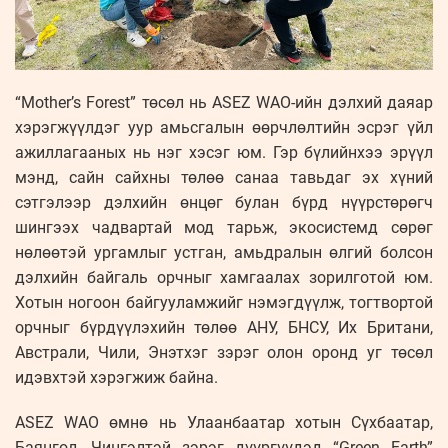
“Mother’s Forest” төсөл нь ASEZ WAO-ийн дэлхий даяар
хэрэгжүүлдэг уур амьсгалын өөрчлөлтийн эсрэг үйл
ажиллагааных нь нэг хэсэг юм. Гэр бүлийнхээ эрүүл
мэнд, сайн сайхны төлөө санаа тавьдаг эх хүний
сэтгэлээр дэлхийн өнцөг булан бүрд нүүрстөрөгч
шингээх чадвартай мод тарьж, экосистемд сөрөг
нөлөөтэй ургамлыг устган, амьдралын өлгий болсон
дэлхийн байгаль орчныг хамгаалах зорилготой юм.
Хотын ногоон байгууламжийг нэмэгдүүлж, тогтвортой
орчныг бүрдүүлэхийн төлөө АНУ, БНСУ, Их Британи,
Австрали, Чили, Энэтхэг зэрэг олон оронд уг төсөл
идэвхтэй хэрэгжиж байна.
ASEZ WAO өмнө нь Улаанбаатар хотын Сүхбаатар,
Баянгол, Чингэлтэй зэрэг дүүргүүдэд “Green Earth”