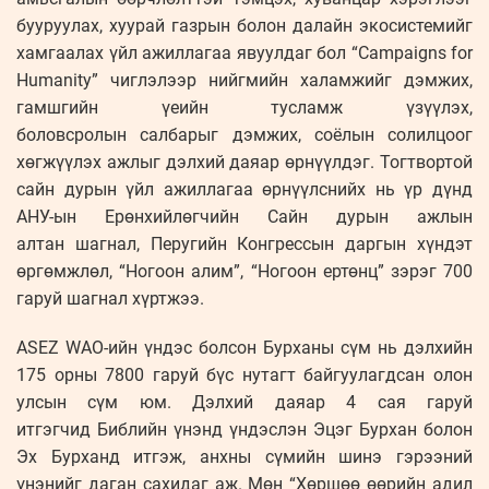
бууруулах, хуурай газрын болон далайн экосистемийг
хамгаалах үйл ажиллагаа явуулдаг бол “Campaigns for
Humanity” чиглэлээр нийгмийн халамжийг дэмжих,
гамшгийн үеийн тусламж үзүүлэх,
боловсролын салбарыг дэмжих, соёлын солилцоог
хөгжүүлэх ажлыг дэлхий даяар өрнүүлдэг. Тогтвортой
сайн дурын үйл ажиллагаа өрнүүлснийх нь үр дүнд
АНУ-ын Ерөнхийлөгчийн Сайн дурын ажлын
алтан шагнал, Перугийн Конгрессын даргын хүндэт
өргөмжлөл, “Ногоон алим”, “Ногоон ертөнц” зэрэг 700
гаруй шагнал хүртжээ.
ASEZ WAO-ийн үндэс болсон Бурханы сүм нь дэлхийн
175 орны 7800 гаруй бүс нутагт байгуулагдсан олон
улсын сүм юм. Дэлхий даяар 4 сая гаруй
итгэгчид Библийн үнэнд үндэслэн Эцэг Бурхан болон
Эх Бурханд итгэж, анхны сүмийн шинэ гэрээний
үнэнийг даган сахидаг аж. Мөн “Хөршөө өөрийн адил