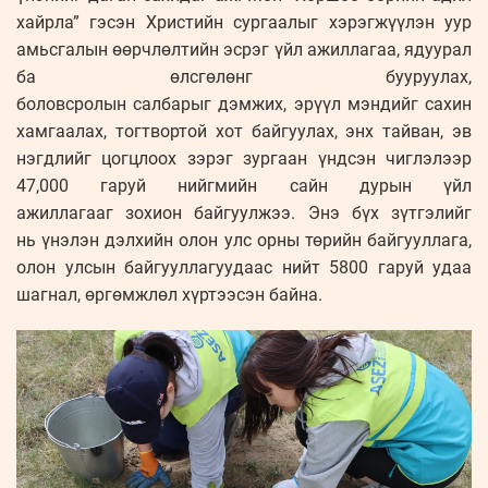
хайрла” гэсэн Христийн сургаалыг хэрэгжүүлэн уур
амьсгалын өөрчлөлтийн эсрэг үйл ажиллагаа, ядуурал
ба өлсгөлөнг бууруулах,
боловсролын салбарыг дэмжих, эрүүл мэндийг сахин
хамгаалах, тогтвортой хот байгуулах, энх тайван, эв
нэгдлийг цогцлоох зэрэг зургаан үндсэн чиглэлээр
47,000 гаруй нийгмийн сайн дурын үйл
ажиллагааг зохион байгуулжээ. Энэ бүх зүтгэлийг
нь үнэлэн дэлхийн олон улс орны төрийн байгууллага,
олон улсын байгууллагуудаас нийт 5800 гаруй удаа
шагнал, өргөмжлөл хүртээсэн байна.