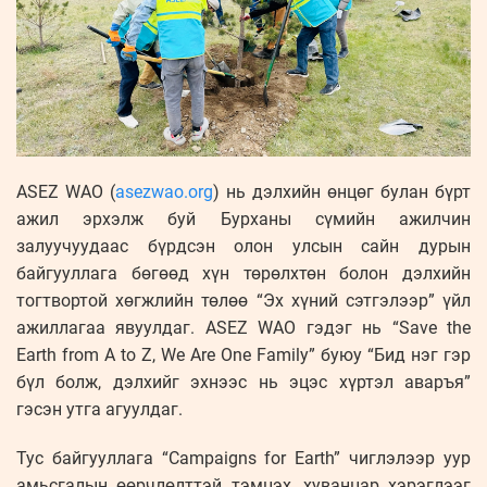
ASEZ WAO (
asezwao.org
) нь дэлхийн өнцөг булан бүрт
ажил эрхэлж буй Бурханы сүмийн ажилчин
залуучуудаас бүрдсэн олон улсын сайн дурын
байгууллага бөгөөд хүн төрөлхтөн болон дэлхийн
тогтвортой хөгжлийн төлөө “Эх хүний сэтгэлээр” үйл
ажиллагаа явуулдаг. ASEZ WAO гэдэг нь “Save the
Earth from A to Z, We Are One Family” буюу “Бид нэг гэр
бүл болж, дэлхийг эхнээс нь эцэс хүртэл аваръя”
гэсэн утга агуулдаг.
Тус байгууллага “Campaigns for Earth” чиглэлээр уур
амьсгалын өөрчлөлттэй тэмцэх, хуванцар хэрэглээг