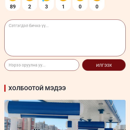
89
2
3
1
0
0
ИЛГЭЭХ
ХОЛБООТОЙ МЭДЭЭ