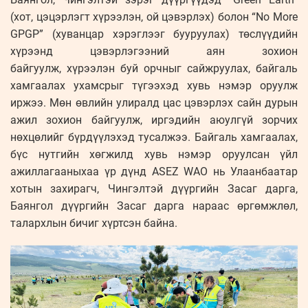
(хот, цэцэрлэгт хүрээлэн, ой цэвэрлэх) болон “No More
GPGP” (хуванцар хэрэглээг бууруулах) төслүүдийн
хүрээнд цэвэрлэгээний аян зохион
байгуулж, хүрээлэн буй орчныг сайжруулах, байгаль
хамгаалах ухамсрыг түгээхэд хувь нэмэр оруулж
иржээ. Мөн өвлийн улиралд цас цэвэрлэх сайн дурын
ажил зохион байгуулж, иргэдийн аюулгүй зорчих
нөхцөлийг бүрдүүлэхэд тусалжээ. Байгаль хамгаалах,
бүс нутгийн хөгжилд хувь нэмэр оруулсан үйл
ажиллагааныхаа үр дүнд ASEZ WAO нь Улаанбаатар
хотын захирагч, Чингэлтэй дүүргийн Засаг дарга,
Баянгол дүүргийн Засаг дарга нараас өргөмжлөл,
талархлын бичиг хүртсэн байна.