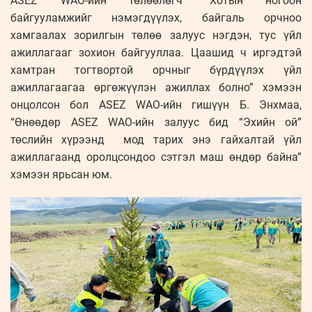
ASEZ WAO-ийн төлөөлөгч “Хотын ногоон
байгууламжийг нэмэгдүүлэх, байгаль орчноо
хамгаалах зорилгын төлөө залуус нэгдэн, тус үйл
ажиллагааг зохион байгууллаа. Цаашид ч иргэдтэй
хамтран тогтвортой орчныг бүрдүүлэх үйл
ажиллагаагаа өргөжүүлэн ажиллах болно” хэмээн
онцолсон бол ASEZ WAO-ийн гишүүн Б. Энхмаа,
“Өнөөдөр ASEZ WAO-ийн залуус бид “Эхийн ой”
төслийн хүрээнд мод тарих энэ гайхалтай үйл
ажиллагаанд оролцсондоо сэтгэл маш өндөр байна”
хэмээн ярьсан юм.