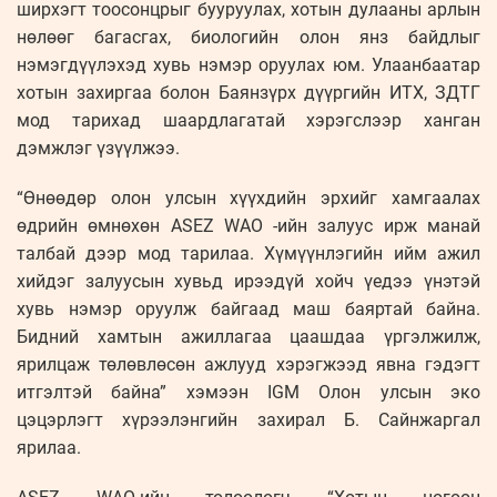
ширхэгт тоосонцрыг бууруулах, хотын дулааны арлын
нөлөөг багасгах, биологийн олон янз байдлыг
нэмэгдүүлэхэд хувь нэмэр оруулах юм. Улаанбаатар
хотын захиргаа болон Баянзүрх дүүргийн ИТХ, ЗДТГ
мод тарихад шаардлагатай хэрэгслээр ханган
дэмжлэг үзүүлжээ.
“Өнөөдөр олон улсын хүүхдийн эрхийг хамгаалах
өдрийн өмнөхөн ASEZ WAO -ийн залуус ирж манай
талбай дээр мод тарилаа. Хүмүүнлэгийн ийм ажил
хийдэг залуусын хувьд ирээдүй хойч үедээ үнэтэй
хувь нэмэр оруулж байгаад маш баяртай байна.
Бидний хамтын ажиллагаа цаашдаа үргэлжилж,
ярилцаж төлөвлөсөн ажлууд хэрэгжээд явна гэдэгт
итгэлтэй байна” хэмээн IGM Олон улсын эко
цэцэрлэгт хүрээлэнгийн захирал Б. Сайнжаргал
ярилаа.