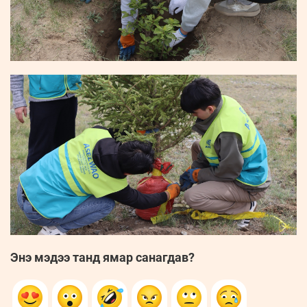
Энэ мэдээ танд ямар санагдав?