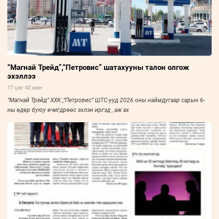
“Магнай Трейд”,“Петровис” шатахууны талон олгож
эхэллээ
17 цаг 42 мин
“Магнай Трейд” ХХК ,“Петровис” ШТС-ууд 2026 оны наймдугаар сарын 6-
ны өдөр буюу өчигдрөөс эхлэн иргэд , аж ах