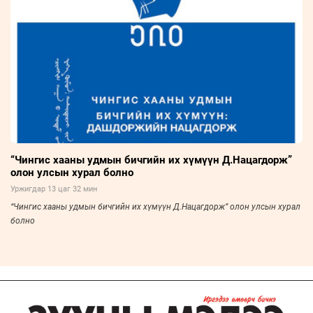
“Чингис хааны удмын бичгийн их хүмүүн Д.Нацагдорж”
олон улсын хурал болно
Уржигдар 13 цаг 32 мин
“Чингис хааны удмын бичгийн их хүмүүн Д.Нацагдорж” олон улсын хурал
болно