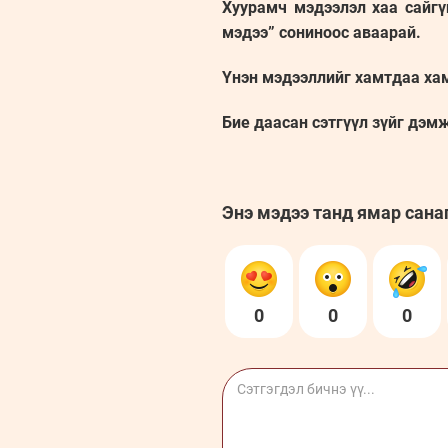
Хуурамч мэдээлэл хаа сайгү
мэдээ” сониноос аваарай.
Үнэн мэдээллийг хамтдаа ха
Бие даасан сэтгүүл зүйг дэм
Энэ мэдээ танд ямар сана
0
0
0