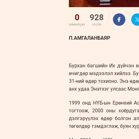
0
928
хуваалцах
үзсэн
П.АМГАЛАНБАЯР
Бурхан багшийн Их дүйчэн ө
өчигдөр мэдээлэл хийлээ. Бу
31-ний өдөр тохионо. Энэ өд
анх удаа Энэтхэг улсаас Мон
1999 онд НҮБ-ын Ерөнхий Ас
тогтоож, 2000 оны хоёрдуг
дэлгэрүүлэх өдөр болгон ал
төгөлдөр тэмдэглэж, буян ху