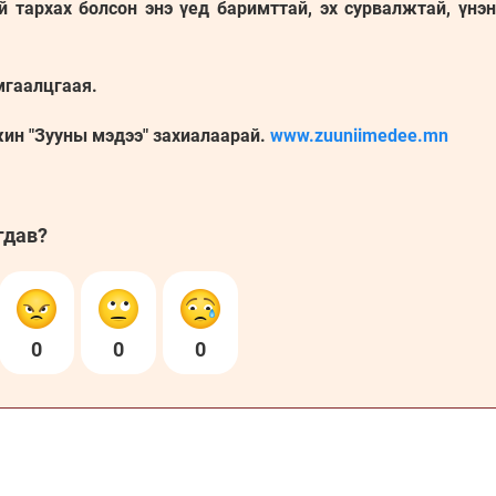
й тархах болсон энэ үед баримттай, эх сурвалжтай, үнэ
мгаалцгаая.
жин "Зууны мэдээ" захиалаарай.
www.zuuniimedee.mn
гдав?
0
0
0