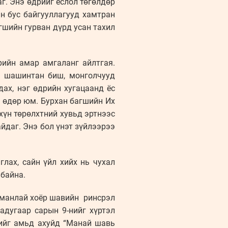
г. Энэ өдрийг ёслол төгөлдөр
н бус байгууллагууд хамтран
гшийн гурван дүрд усан тахил
рийн амар амгаланг айлтгая.
н шашинтан биш, монголчууд
дах, нэг өдрийн хугацаанд ёс
н өдөр юм. Бурхан багшийн Их
хүн төрөлхтний хувьд эртнээс
йдаг. Энэ бол үнэт зүйлээрээ
лах, сайн үйл хийх нь чухал
 байна.
 манлай хоёр шавийн ринсрэл
адугаар сарын 9-нийг хүртэл
шийг амьд ахуйд “Манай шавь