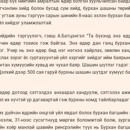
аар бүх нийтийн амралтын өдөр болгон хуульчилсан байда
гчэнлин хийд болон бусад сүм хийд, бурхан шашны төрий
 угтаж зуны тэргүүн сарын шинийн 8-наас эхлэн бурхан ба
үйл хийдэг уламжлалтай.
ийдийн тэргүүлэгч, гэвш А.Батцэнгэл “Та бүхэнд энэ өд
йчин өдөр тохиох гэж байгаа. Энэ өдөр дан ганц бурха
г. Учир нь энэ өдөр бид нэг нэгнээ хайрлах, зөөлөн хан
услах зэрэг ёс суртахуунтай үйл хэргийг хийдэг ийм баяры
тан хүмүүсийн хувьд их чухал баяр. Шашин шүтлэг гэдэг 
 Дэлхий дээр 500 сая гаруй бурхны шашин шүтдэг хүмүүс ба
дөр дотоод сэтгэлдээ анхаарал хандуулж, сэтгэлээ ажиг
йл их хүчтэй үр дагавартай гэж бурхны номд тайлбарладаг
их дүйчэн өдрийн онцгой үйл явдал болох бурхан багшийн
эхэлж, 31-нээс сүсэгтнүүд мөргөх боломжтой болж, зурга
йн хоёр манлай шавийн ринсрэлийн түүх нь Бурхан баг