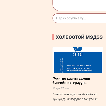
ХОЛБООТОЙ МЭДЭЭ
“Чингис хааны удмын
бичгийн их хүмүүн
Д.Нацагдорж” олон улсын
16 цаг 27 мин
хурал болно
“Чингис хааны удмын бичгийн их
хүмүүн Д.Нацагдорж” олон улсын
хурал болно