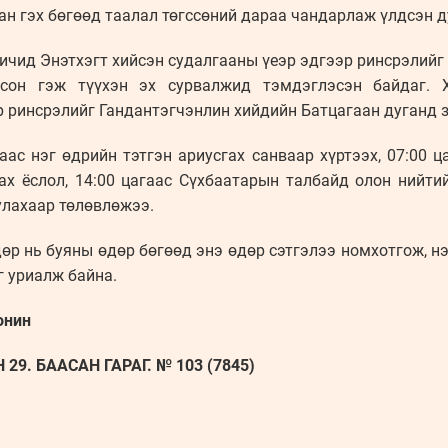
н гэх бөгөөд таалал төгссөний дараа чандарлаж үлдсэн д
ичид Энэтхэгт хийсэн судалгааны үеэр эдгээр ринсрэлийг и
дсон гэж түүхэн эх сурвалжид тэмдэглэсэн байдаг. 
 ринсрэлийг Гандантэгчэнлин хийдийн Батцагаан дуганд з
аас нэг өдрийн тэтгэн ариусгах санваар хүртээх, 07:00 ца
ах ёслол, 14:00 цагаас Сүхбаатарын талбайд олон нийтий
улахаар төлөвлөжээ.
өр нь буяны өдөр бөгөөд энэ өдөр сэтгэлээ номхотгож, нэ
г уриалж байна.
онин
29. БААСАН ГАРАГ. № 103 (7845)