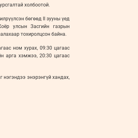
урсгалтай холбоотой.
лрүүлсэн бөгөөд II зууны үед
Хоёр улсын Засгийн газрын
алахаар тохиролцсон байна.
гаас ном хурах, 09:30 цагаас
н арга хэмжээ, 20:30 цагаас
г нэгэндээ энэрэнгүй хандах,