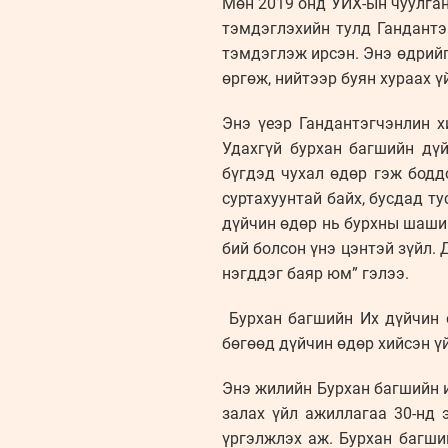
Мөн 2019 онд УИХ-ын чуулган
тэмдэглэхийн тулд Гандантэ
тэмдэглэж ирсэн. Энэ өдрийг
өргөж, нийтээр буян хураах 
Энэ үеэр Гандантэгчэнлин х
Удахгүй бурхан багшийн дү
бүгдэд чухал өдөр гэж боддо
суртахуунтай байх, бусдад т
дүйчин өдөр нь бурхны шашин
бий болсон үнэ цэнтэй зүйл.
нэгддэг баяр юм” гэлээ.
Бурхан багшийн Их дүйчин ө
бөгөөд дүйчин өдөр хийсэн ү
Энэ жилийн Бурхан багшийн 
залах үйл ажиллагаа 30-нд 
үргэлжлэх аж. Бурхан багши