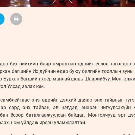
дөр бүх нийтийн баяр амралтын өдрийг ёслол төгөлдөр 
рхан багшийн Их дүйчин өдөр буюу билгийн тооллын зуны 
өр Бурхан багшийн хоёр манлай шавь Шаарийбуу, Монголж
гол Улсад залах юм.
самблейгаас энэ өдрийг дэлхий даяар энх тайвныг түг
аар сард энх тайван, эв нэгдэл, энэрэн нигүүлсэхүйн 
бан ёсоор баталгаажуулсан байдаг. Монголчууд эрт дэ
раах, ном үйлдэж ирсэн уламжлалтай.