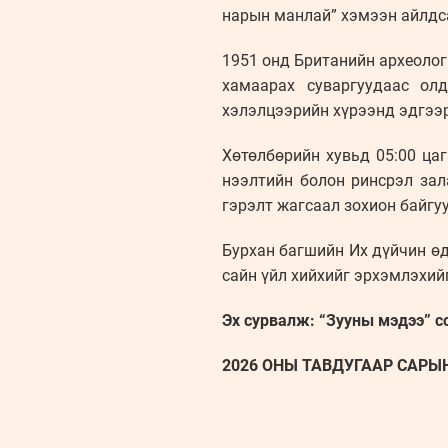
нарын манлай” хэмээн айлдса
1951 онд Британийн археолог
хамаарах суваргуудаас ол
хэлэлцээрийн хүрээнд эдгээр
Хөтөлбөрийн хувьд 05:00 цаг
нээлтийн болон ринсрэл зал
гэрэлт жагсаал зохион байгу
Бурхан багшийн Их дүйчин өд
сайн үйл хийхийг эрхэмлэхий
Эх сурвалж: “Зууны мэдээ” с
2026 ОНЫ ТАВДУГААР САРЫН 