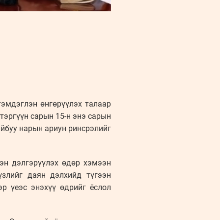
тэмдэглэн өнгөрүүлэх талаар
тэргүүн сарын 15-н энэ сарын
ийбуу нарын ариун ринсрэлийг
ээн дэлгэрүүлэх өдөр хэмээн
үзлийг даян дэлхийд түгээн
эр үеэс энэхүү өдрийг ёслол