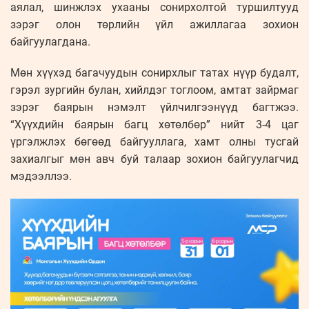
аялал, шинжлэх ухааны сонирхолтой туршилтууд
зэрэг олон төрлийн үйл ажиллагаа зохион
байгуулагдана.
Мөн хүүхэд багачуудын сонирхлыг татах нүүр будалт,
гэрэл зургийн булан, хийлдэг тоглоом, амтат зайрмаг
зэрэг баярын нэмэлт үйлчилгээнүүд багтжээ.
“Хүүхдийн баярын багц хөтөлбөр” нийт 3-4 цаг
үргэлжлэх бөгөөд байгууллага, хамт олны тусгай
захиалгыг мөн авч буй талаар зохион байгуулагчид
мэдээллээ.