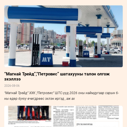
“Магнай Трейд”,“Петровис” шатахууны талон олгож
эхэллээ
2026-08-06
“Магнай Трейд” ХХК ,“Петровис” ШТС-ууд 2026 оны наймдугаар сарын 6-
ны өдөр буюу өчигдрөөс эхлэн иргэд , аж ах