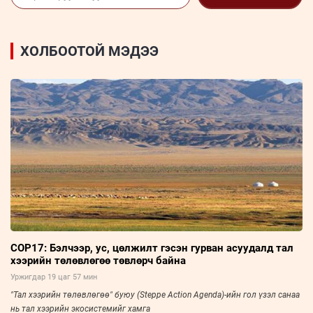
ХОЛБООТОЙ МЭДЭЭ
COP17: Бэлчээр, ус, цөлжилт гэсэн гурван асуудалд тал
хээрийн төлөвлөгөө төвлөрч байна
Уржигдар 19 цаг 57 мин
"Тал хээрийн төлөвлөгөө" буюу (Steppe Action Agenda)-ийн гол үзэл санаа
нь тал хээрийн экосистемийг хамга