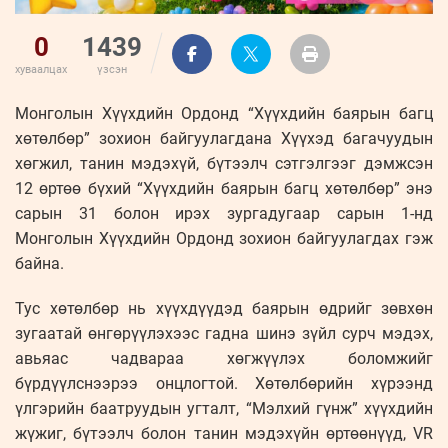
0
1439
хуваалцах
үзсэн
Монголын Хүүхдийн Ордонд “Хүүхдийн баярын багц
хөтөлбөр” зохион байгуулагдана Хүүхэд багачуудын
хөгжил, танин мэдэхүй, бүтээлч сэтгэлгээг дэмжсэн
12 өртөө бүхий “Хүүхдийн баярын багц хөтөлбөр” энэ
сарын 31 болон ирэх зургадугаар сарын 1-нд
Монголын Хүүхдийн Ордонд зохион байгуулагдах гэж
байна.
Тус хөтөлбөр нь хүүхдүүдэд баярын өдрийг зөвхөн
зугаатай өнгөрүүлэхээс гадна шинэ зүйл сурч мэдэх,
авьяас чадвараа хөгжүүлэх боломжийг
бүрдүүлснээрээ онцлогтой. Хөтөлбөрийн хүрээнд
үлгэрийн баатруудын угталт, “Мэлхий гүнж” хүүхдийн
жүжиг, бүтээлч болон танин мэдэхүйн өртөөнүүд, VR