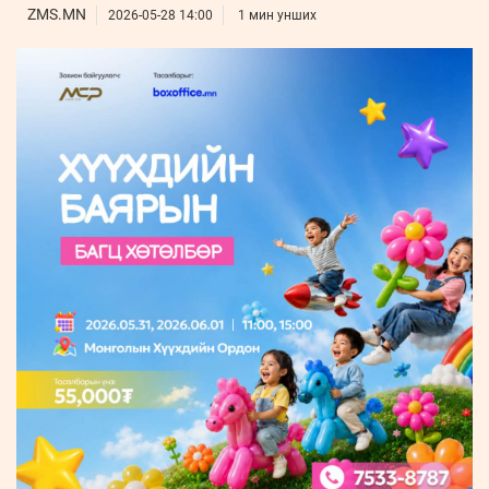
ҮНДЭСНИЙ
ВИДЕО
ZMS.MN
Бизнес
2026-05-28 14:00
1 мин унших
ФОТО
МЭДЭЭЛЛИЙН
хөгжил
ZUUNII
ТӨВ
Leaderships
УРЛАГ
MEDEE
forum
Бүртгүүлэх
WEEKLY
Нэвтрэх