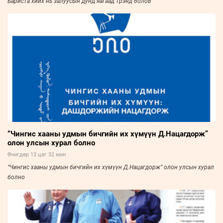
Бариста хийх нь залуусын дунд яагаад трэнд болов
“Чингис хааны удмын бичгийн их хүмүүн Д.Нацагдорж”
олон улсын хурал болно
Өчигдөр 13 цаг 32 мин
“Чингис хааны удмын бичгийн их хүмүүн Д.Нацагдорж” олон улсын хурал
болно