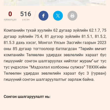
0
516
хуваалцах
үзсэн
Компанийн тухай хуулийн 62 дугаар зүйлийн 62.1.7, 75
дугаар зүйлийн 75.4, 81 дүгээр зүйлийн 81.5.1, 81.5.2,
81.5.3 дахь хэсэг, Монгол Улсын Засгийн газрын 2023
оны 85 дугаар тогтоолоор батлагдсан “Төрийн өмчит
компанийн Төлөөлөн удирдах зөвлөлийн хараат бус
гишүүнийг сонгон шалгаруулах нийтлэг журам”-ыг тус
тус үндэслэн “Мэдээлэл холбооны сүлжээ” ТӨХХК-ийн
Төлөөлөн удирдах зөвлөлийн хараат бус 3 (гурван)
гишүүний сонгон шалгаруулалтыг зарлаж байна.
Сонгон шалгаруулалт нь: