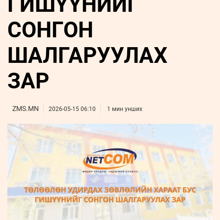
ГИШҮҮНИЙГ
ҮНДЭСНИЙ
ВИДЕО
Бизнес
ФОТО
МЭДЭЭЛЛИЙН
хөгжил
СОНГОН
ZUUNII
ТӨВ
Leaderships
УРЛАГ
MEDEE
forum
Бүртгүүлэх
WEEKLY
Нэвтрэх
ШАЛГАРУУЛАХ
ЗАР
ZMS.MN
2026-05-15 06:10
1 мин унших