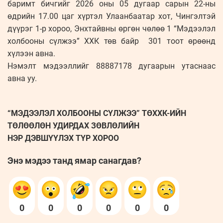
баримт бичгийг 2026 оны 05 дугаар сарын 22-ны
өдрийн 17.00 цаг хүртэл Улаанбаатар хот, Чингэлтэй
дүүрэг 1-р хороо, Энхтайвны өргөн чөлөө 1 “Мэдээлэл
холбооны сүлжээ” ХХК төв байр 301 тоот өрөөнд
хүлээн авна.
Нэмэлт мэдээллийг 88887178 дугаарын утаснаас
авна уу.
“МЭДЭЭЛЭЛ ХОЛБООНЫ СҮЛЖЭЭ” ТӨХХК-ИЙН
ТӨЛӨӨЛӨН УДИРДАХ ЗӨВЛӨЛИЙН
НЭР ДЭВШҮҮЛЭХ ТҮР ХОРОО
Энэ мэдээ танд ямар санагдав?
0
0
0
0
0
0