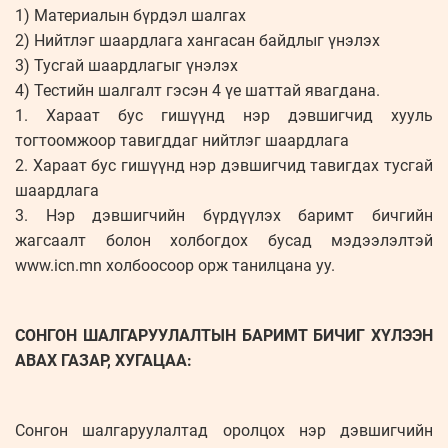
1) Материалын бүрдэл шалгах
2) Нийтлэг шаардлага хангасан байдлыг үнэлэх
3) Тусгай шаардлагыг үнэлэх
4) Тестийн шалгалт гэсэн 4 үе шаттай явагдана.
1. Хараат бус гишүүнд нэр дэвшигчид хууль
тогтоомжоор тавигддаг нийтлэг шаардлага
2. Хараат бус гишүүнд нэр дэвшигчид тавигдах тусгай
шаардлага
3. Нэр дэвшигчийн бүрдүүлэх баримт бичгийн
жагсаалт болон холбогдох бусад мэдээлэлтэй
www.icn.mn холбоосоор орж танилцана уу.
СОНГОН ШАЛГАРУУЛАЛТЫН БАРИМТ БИЧИГ ХҮЛЭЭН
АВАХ ГАЗАР, ХУГАЦАА:
Сонгон шалгаруулалтад оролцох нэр дэвшигчийн