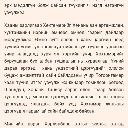
эрх мэдэлгүй болж байсан түүхийг ч нэгд нэгэнгүй
үзүүлжээ.
Хааны зарлигаар Хөхтөмөрийг Хэнань ван өргөмжлөн,
хунтайжийн нэрийн өмнөөс өмнөд газрыг дайлаар
мордуулжээ. Өмнө зүгт очсон ч хань цэргийн ноёд
түүний үгийг үл тоож хүч нийлээгүй түүнээс урвасан
учир ялагдалд хүрч эл хэргийн учир Хөхтөмөрийг
буруушаан бүх албан тушаалыг нь хураалгав. Үүний
дараа эргээд хань үндэстний цэргүүдийг олзлон
буцаж амжилттай сайн байлдсаны учир Тогоонтөмөр
хаан түүнд итгэл үзүүлж жанжнаар томилсон бөгөөд
Шаньдун, Хэнань, Ганьсу зэрэг олон газар болсон
тулалдаанд монгол цэргүүд нангиадын олон тооны
цэргүүдэд ялагдаж байх үед Хөхтөмөр жанжны
цэргүүд л гарамгай сайн байлдаж байсан.
Мингийн цэрэг Хэрлэнбарс хотыг эзэлж, хатад