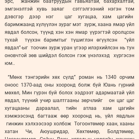
эрс, жанжин баатруудын гавьяатай, бахархалтай,
эмгэнэлтэй хувь заяаг сэтгэлгээний нэгэн том
дэвсгэр дээр нэг цаг хугацаа, хам цагийн
баримжаанд хүлүүлэн зураг мэт зурж, хаана ямар үйл
явдал болсон, түүнд хэн хэн ямар үүрэгтэй оролцсон
тухай түүхэн баримтыг түшиглэн өгүүлсэн “үйл
явдал”-ыг тоочин зурж уран үгээр илэрхийлсэн нь тун
оновчтой зөв шийдэл болсон гэж үнэлэхэд хүргэсэн
юм..
“Мөнх тэнгэрийн хөх сүлд” роман нь 1340 орчим
оноос 1370-аад оны хооронд болж буй Юань гүрний
мөхөл, Мин гүрэн буй болох ээдрээт адармаатай үйл
явдал, түүний учир шалтгааны зөрчлийг он цаг цаг
хугацааны дараалал, тийн атлаа хам цагийн
хэмжээсэнд багтааж өөр хооронд нь, үйл явдлын
гинжин хэлхээсээр холбож Тогоонтөмөр хаан, хааны
хатан Чи, Аюушридар, Хөхтөмөр, Болдтөмөр,