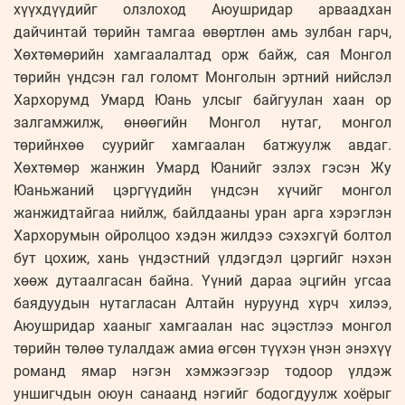
хүүхдүүдийг олзлоход Аюушридар арваадхан
дайчинтай төрийн тамгаа өвөртлөн амь зулбан гарч,
Хөхтөмөрийн хамгаалалтад орж байж, сая Монгол
төрийн үндсэн гал голомт Монголын эртний нийслэл
Хархорумд Умард Юань улсыг байгуулан хаан ор
залгамжилж, өнөөгийн Монгол нутаг, монгол
төрийнхөө суурийг хамгаалан батжуулж авдаг.
Хөхтөмөр жанжин Умард Юанийг эзлэх гэсэн Жу
Юаньжаний цэргүүдийн үндсэн хүчийг монгол
жанжидтайгаа нийлж, байлдааны уран арга хэрэглэн
Хархорумын ойролцоо хэдэн жилдээ сэхэхгүй болтол
бут цохиж, хань үндэстний үлдэгдэл цэргийг нэхэн
хөөж дутаалгасан байна. Үүний дараа эцгийн угсаа
баядуудын нутагласан Алтайн нуруунд хүрч хилээ,
Аюушридар хааныг хамгаалан нас эцэстлээ монгол
төрийн төлөө тулалдаж амиа өгсөн түүхэн үнэн энэхүү
романд ямар нэгэн хэмжээгээр тодоор үлдэж
уншигчдын оюун санаанд нэгийг бодогдуулж хоёрыг