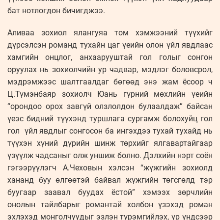
бат нотлогдон бичигджээ.
Аливаа зохиол ялангуяа том хэмжээний түүхийг
дүрсэлсэн романд тухайн цаг үеийн олон үйл явдлаас
хамгийн онцлог, анхаарууштай гол голыг сонгон
оруулах нь зохиолчийн ур чадвар, мэдлэг боловсрол,
мэдрэмжээс шалтгаалдаг бөгөөд энэ жам ёсоор ч
Ц.Түмэнбаяр зохиолч Юань гүрний мөхлийн үеийн
“орондоо орох завгүй олзлолдон булаалдаж” байсан
үеэс бидний түүхэнд туршлага сургамж болохуйц гол
гол үйл явдлыг сонгосон ба ингэхдээ тухай тухайд нь
түүхэн хүний дүрийн шинж төрхийг ялгавартайгаар
үзүүлж чадсаныг олж уншиж болно. Дэлхийн нэрт соён
гэгээрүүлэгч А.Чеховын хэлсэн “жүжгийн зохиолд
хананд буу өлгөөтэй байвал жүжгийн төгсгөлд тэр
буугаар заавал буудах ёстой” хэмээх зөрчлийн
онолын тайлбарыг романтай холбон үзэхэд роман
эхлэхэд монголчуудыг эзлэн түрэмгийлэх, үр үндсээр