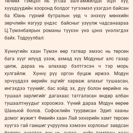
төлөөх тэмцэл нь угсаа залгамжилдаг эцэг хүү,
хүүхдүүдийн хооронд болдог түгээмэл үзэгдэл байсан
ба Юань гүрний бутралын үед ч энэхүү мөнхийн
зөрчлийн язгуур үндэс байсныг үзүүлж чадсанаараа
Ц.Түмэнбаярын романы түүхэн үнэ цэнэ үнэлэгдэх
байх. Тодруулбал:
Хүннүгийн хаан Түмэн өөр татвар эмээс нь төрсөн
бага хүүг илүүд үзэж, ахмад хүү Модуныг алс газар
цөлж, дараа нь алахаар бэлтгэсэн ч тэр морь
хулгайлж Хүннү рүү оргон буцаж иржээ. Модун
эрчүүддээ өөрийн эцгийг харваж алахыг тушаасан,
ингэхдээ түүнийг, бас хойд эх, дүү болон өөрийнх нь
тушаал зарлигийг дагахаас татгалзсан өндөр албан
тушаалтнуудыг хороожээ. Үүний дараа Модун өөрөө
Шаньюй болов. Софоклийн туурвисан Эдип хааны
домог жүжигт Фивийн хаан Лай эхнэрийн хамт төрсөн
хүүгээ гай гамшиг учруулна хэмээн хорлохыг завдсан
боловч эцэстээ хүү нь эцгээ хүйс тэмтрэн хаан