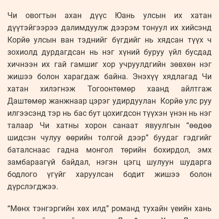
Чи овогтын ахан дүүс Юань улсын их хатан
дүүтэйгээрээ далимдуулж дээрэм тонуул их хийсэнд
Корйө улсын ван тэднийг бүгдийг нь хядсан түүх ч
зохиолд дурдагдсан нь нэг хүний буруу үйл бусдад
хичнээн их гай гамшиг хор учруулдгийн зөвхөн нэг
жишээ болон харагдаж байна. Энэхүү хядлагад Чи
хатан хилэгнэж Тогоонтөмөр хаанд айлтгаж
Даштөмөр жанжнаар цэрэг удирдуулан Корйө улс руу
илгээсэнд тэр нь бас бут цохигдсон түүхэн үнэн нь нэг
талаар Чи хатны хорон санаат явуулгын “өөдөө
шидсэн чулуу өөрийн толгой дээр” буудаг гэдгийг
баталснаас гадна монгол төрийн бохирдол, эмх
замбараагүй байдал, нэгэн цэгц шулуун шударга
бодлого үгүйг харуулсан бодит жишээ болон
дүрслэгджээ.
“Мөнх тэнгэргийн хөх илд” романд тухайн үеийн хань