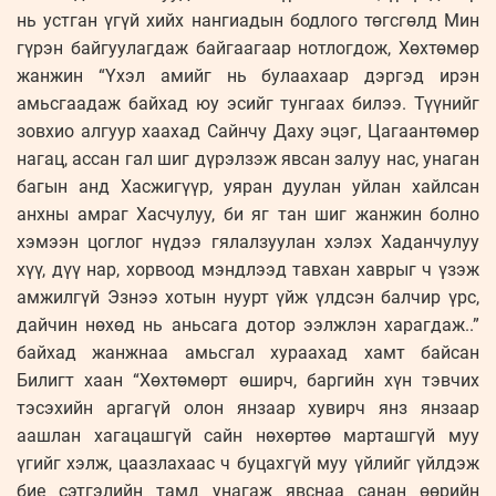
нь устган үгүй хийх нангиадын бодлого төгсгөлд Мин
гүрэн байгуулагдаж байгаагаар нотлогдож, Хөхтөмөр
жанжин “Үхэл амийг нь булаахаар дэргэд ирэн
амьсгаадаж байхад юу эсийг тунгаах билээ. Түүнийг
зовхио алгуур хаахад Сайнчу Даху эцэг, Цагаантөмөр
нагац, ассан гал шиг дүрэлзэж явсан залуу нас, унаган
багын анд Хасжигүүр, уяран дуулан уйлан хайлсан
анхны амраг Хасчулуу, би яг тан шиг жанжин болно
хэмээн цоглог нүдээ гялалзуулан хэлэх Хаданчулуу
хүү, дүү нар, хорвоод мэндлээд тавхан хаврыг ч үзэж
амжилгүй Эзнээ хотын нуурт үйж үлдсэн балчир үрс,
дайчин нөхөд нь аньсага дотор ээлжлэн харагдаж..”
байхад жанжнаа амьсгал хураахад хамт байсан
Билигт хаан “Хөхтөмөрт өширч, баргийн хүн тэвчих
тэсэхийн аргагүй олон янзаар хувирч янз янзаар
аашлан хагацашгүй сайн нөхөртөө марташгүй муу
үгийг хэлж, цаазлахаас ч буцахгүй муу үйлийг үйлдэж
бие сэтгэлийн тамд унагаж явснаа санан өөрийн