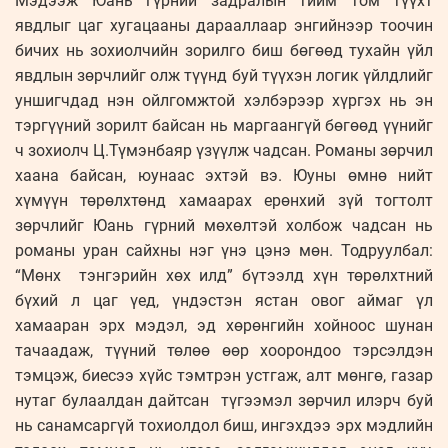
Мэдээж Юань гүрний задралын тийм том түүхт
явдлыг цаг хугацааны дарааллаар энгийнээр тоочин
бичих нь зохиолчийн зорилго биш бөгөөд тухайн үйл
явдлын зөрчлийг олж түүнд буй түүхэн логик үйлдлийг
уншигчдад нэн ойлгомжтой хэлбэрээр хүргэх нь эн
тэргүүний зорилт байсан нь маргаангүй бөгөөд үүнийг
ч зохиолч Ц.Түмэнбаяр үзүүлж чадсан. Романы зөрчил
хаана байсан, юунаас эхтэй вэ. Юуны өмнө нийт
хүмүүн төрөлхтөнд хамаарах ерөнхий зүй тогтолт
зөрчлийг Юань гүрний мөхөлтэй холбож чадсан нь
романы уран сайхны нэг үнэ цэнэ мөн. Тодруулбал:
“Мөнх тэнгэрийн хөх илд” бүтээлд хүн төрөлхтний
бүхий л цаг үед, үндэстэн ястан овог аймаг үл
хамааран эрх мэдэл, эд хөрөнгийн хойноос шунан
тачаадаж, түүний төлөө өөр хоорондоо тэрсэлдэн
тэмцэж, биесээ хүйс тэмтрэн устгаж, алт мөнгө, газар
нутаг булаалдан дайтсан түгээмэл зөрчил илэрч буй
нь санамсаргүй тохиолдол биш, ингэхдээ эрх мэдлийн