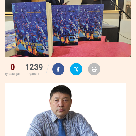
ҮНДЭСНИЙ
ВИДЕО
Бизнес
ФОТО
МЭДЭЭЛЛИЙН
хөгжил
ZUUNII
ТӨВ
Leaderships
УРЛАГ
MEDEE
forum
Бүртгүүлэх
WEEKLY
Нэвтрэх
0
1239
хуваалцах
үзсэн