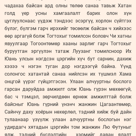
чадахаа байсан ард олны төлөө санаа тавьж Хатан
голд үер усны хамгаалалт барих олон хүн
цуглуулснаас үүдэж тэндээс эсэргүү, хорлон сүйтгэх
бүлэг, бүлгэм гарч ирэхийг төсөөлж байсан ч хийхээс
өөр аргагүй болж Тогтохыг томилсон боловч Чи хатны
явуулгаар Тогоонтөмөр хааны зарлиг гарч Тогтохыг
буруутган эргүүлэн татаж Луузанг томилсноор Их
Юань улсын нэгдсэн цэргийн хүч бут сарнин, дахиж
хэзээ ч нэгэн туган дор нэгдээгүй байна. Үүнд
солонгос хатантай санаа нийлсэн их түшмэл Хама
онцгой үүрэг гүйцэтгэсэн. Улаан алчууртны бослого
гарсан даруйдаа амжилт олж Юань гүрэн мөхөөгүй,
бас ч тэмцэл, зөрчилдөөн өрнөж амжилттай болж
байсныг Юань гүрний үнэнч жанжин Цагаантөмөр,
Сайнчу даху хоёрын нөхөрлөл, тэдний хийж буй дайн
тулаанаар үзүүлж улаан алчууртны бослогын нэг
удирдагч хятадын цэргийн том жанжин Лю Футуныг
ялж, тэдний бүслэлтийн хэрмийг даван ялалт