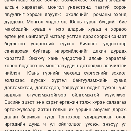
алсын хараатай, монгол үндэстэнд таагүй хорон
явуулгыг хэрхэн явуулж эхэлснийг романы эхэнд
дурдсан. Монгол үндэстэн, Юань гүрэн бүгдийг бие
махбодийн хувьд ч, нэр алдрын хувьд ч хорвоо
ертөнцөд байгаагүй мэтээр устган дарах хорон санаат
бодлогоо үндэстний түүхэн бичлэгт үлдээхээр
санаархаж буйгаар илэрхийлснийг дахин дурдах
хэрэгтэй. Энэхүү хань үндэстний алсын хараатай
хорон бодлого нь монголчуудын дотоодын зөрчилтэй
нийлэн Юань гүрнийг мөхөлд хүргэснийг зохиол
эхлэхээс дуусах хүртэл байгууламжийн хувьд
давтамжтай, давтахдаа, тодруулан бодит түүхэн үйл
явдлын өгүүлэмжтэйгээр ойлгомжтой үзүүлжээ.
Эцсийн эцэст энэ хэрэг өргөжин тэлж хүрээ салаагаа
өргөжүүлсээр Хатан голын их үерийн аюулыг дарах,
далан барихын тулд Тогтохоор удирдуулсан олон
иргэдийн дунд ч үл ойлголцол үүсэж, энэхүү үл