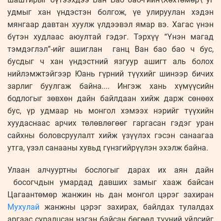
удмыг хан үндэстэн болгож, үе улируулан хэдэн
мянгаар давтан хуулж үлдээвэл ямар вэ. Хагас үнэн
бүтэн худлаас аюултай гэдэг. Тэрхүү “Үнэн магад
тэмдэглэл”-ийг ашиглан ганц Ван бао бао ч бус,
бусдыг ч хан үндэстний язгуур ашигт аль болох
нийлэмжтэйгээр Юань гүрний түүхийг шинээр бичих
зарлиг буулгаж байна.... Ингэж хань хүмүүсийн
бодлогыг зөвхөн дайн байлдаан хийж дарж сөнөөх
бус, үр удмаар нь монгол хэмээх нэрийг түүхийн
хуудаснаас арчих төлөвлөгөөг гаргасан гэдэг уран
сайхны боловсруулалт хийж үзүүлэх гэсэн санаагаа
утга, үзэл санааны хувьд гүнзгийрүүлэн эхэлж байна.
Улаан алчууртны бослогыг дарах их аян дайн
босогчдын умардад давших замыг хааж байсан
Цагаантөмөр жанжин нь дан монгол цэрэг захиран
Мухулай
жанжны цэрэг захирах, байлдах тулалдах
аргаас суралцсан нэгэн байсан бөгөөд түүний үйлсийг