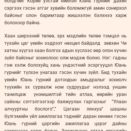
болдгийг Корйө улстай нийлэн Юань гүрнийг дахин
сэргээх гэсэн атгаг хувийн боломжгүй амин сонирхол
байсныг олон баримтаар жишээлэн бэлхнээ харж
болохоор байна.
Хаан ширээний төлөө, эрх мэдлийн төлөө тэмцэл нь
тухайн цаг үеийн ээдрээт нөхцөл байдалд зөвхөн Чи
хатны хүүгээ хаан болгох адын хүслээс өөр олон хүчин
зүйл байсныг зохиолоос олж мэдэж болно. Нэг: гадны
гэж хэлж болохуйц хань үндэстний эсэргүүцэл Юань
гүрнийг түлхэн унагаах гэсэн хүчин зүйл. Бид тухайн
үеийн Юань гүрний дотоодын амьдралыг зохиолч
түүхийн эх сурвалж ном судруудыг нэлээд уншин
танилцаж үнэмшилтэй тийн атлаа, өөрийн уран
сайхны сэтгэлгээгээр баяжуулан гаргасныг “Улаан
алчууртны бослого”,” Цагаан лянхуа” шашны
бүлгэмийн үйл ажиллагаа тэднийг даран хөнөөх гэсэн
Юань гүрний цэргийн ажиллагаа цэрэг дайны
самуунаас харж болно. Зохиолчоос хятад иргэдийн