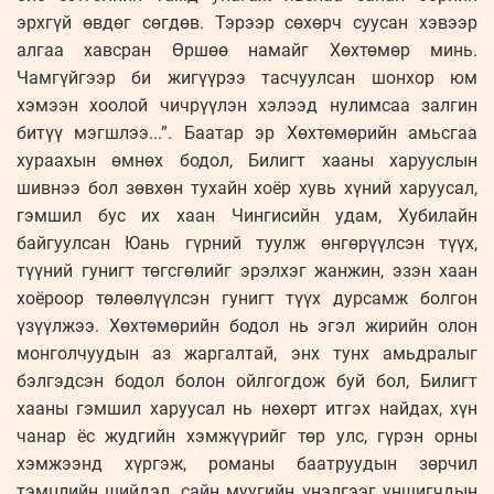
эрхгүй өвдөг сөгдөв. Тэрээр сөхөрч суусан хэвээр
алгаа хавсран Өршөө намайг Хөхтөмөр минь.
Чамгүйгээр би жигүүрээ тасчуулсан шонхор юм
хэмээн хоолой чичрүүлэн хэлээд нулимсаа залгин
битүү мэгшлээ...”. Баатар эр Хөхтөмөрийн амьсгаа
хураахын өмнөх бодол, Билигт хааны харууслын
шивнээ бол зөвхөн тухайн хоёр хувь хүний харуусал,
гэмшил бус их хаан Чингисийн удам, Хубилайн
байгуулсан Юань гүрний туулж өнгөрүүлсэн түүх,
түүний гунигт төгсгөлийг эрэлхэг жанжин, эзэн хаан
хоёроор төлөөлүүлсэн гунигт түүх дурсамж болгон
үзүүлжээ. Хөхтөмөрийн бодол нь эгэл жирийн олон
монголчуудын аз жаргалтай, энх тунх амьдралыг
бэлгэдсэн бодол болон ойлгогдож буй бол, Билигт
хааны гэмшил харуусал нь нөхөрт итгэх найдах, хүн
чанар ёс жудгийн хэмжүүрийг төр улс, гүрэн орны
хэмжээнд хүргэж, романы баатруудын зөрчил
тэмцлийн шийдэл, сайн муугийн үнэлгээг уншигчдын