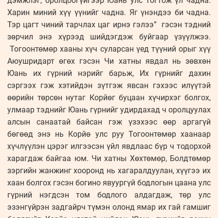
дэмжлэг, оролцоогүйгээр Юань улс тогтож үл чадна.
Харин миний хүү үүнийг чадна. Яг үнэндээ би чадна.
Тэр цагт чиний тарчлах цаг ирнэ гэлээ” гэсэн тэдний
зөрчил энэ хүрээд шийдэгдэж буйгаар үзүүлжээ.
Тогоонтөмөр хааны хүч суларсан үед түүний орыг хүү
Аюушридарт өгөх гэсэн Чи хатны явдал нь зөвхөн
Юань их гүрний нэрийг барьж, Их гүрнийг дахин
сэргээх гэж хэтийдэн зүтгэж явсан гэхээс илүүтэй
өөрийн төрсөн нутаг Корйөг буцаан хүчирхэг болгох,
улмаар тэднийг Юань гүрнийг удирдахад ч оролцуулах
алсын санаатай байсан гэж үзэхээс өөр аргагүй
бөгөөд энэ нь Корйө улс руу Тогоонтөмөр хаанаар
хүчлүүлэн цэрэг илгээсэн үйл явдлаас бүр ч тодорхой
харагдаж байгаа юм. Чи хатны Хөхтөмөр, Болдтөмөр
зэргийн жанжинг хооронд нь хагаралдуулан, хүүгээ их
хаан болгох гэсэн богино явуургүй бодлогын цаана улс
гүрний нэгдсэн том бодлого алдагдаж, төр улс
эзэнгүйрэн задгайрч түмэн олонд ямар их гай гамшиг