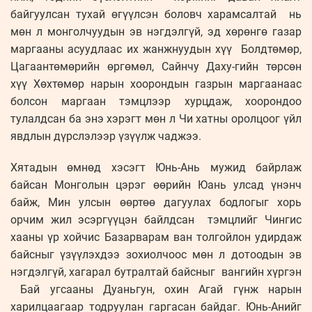
байгуулсан тухай өгүүлсэн боловч харамсалтай нь
мөн л монголчуудын эв нэгдэлгүй, эд хөрөнгө газар
маргааны асуудлаас их жанжнуудын хүү Болдтөмөр,
Цагаантөмөрийн өргөмөл, Сайнчу Даху-гийн төрсөн
хүү Хөхтөмөр нарын хоорондын газрын маргаанаас
болсон маргаан тэмцлээр хурцдаж, хоорондоо
тулалдсан ба энэ хэрэгт мөн л Чи хатны оролцоог үйл
явдлын дүрслэлээр үзүүлж чаджээ.
Хятадын өмнөд хэсэгт Юнь-Ань мужид байрлаж
байсан Монголын цэрэг өөрийн Юань улсад үнэнч
байж, Мин улсын өөртөө дагуулах бодлогыг хорь
орчим жил эсэргүүцэн байлдсан тэмцлийг Чингис
хааны үр хойчис Базарварам ван толгойлон удирдаж
байсныг үзүүлэхдээ зохиолчоос мөн л дотоодын эв
нэгдэлгүй, хагарал бутралтай байсныг вангийн хүргэн
Бай угсааны Дуаньгун, охин Агай гүнж нарын
харилцаагаар тодруулан гаргасан байдаг. Юнь-Анийг