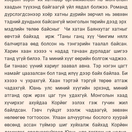
хаадын түүхэнд байгаагүй үйл явдал болжээ. Романд
дүрслэгдсэнээр хоёр хатны дүрийн зөрчил нь зөвхөн
тэдний дундынх байсангүй монголын төрийн дээд эрх
мэдлийн төлөө байсныг Чи хатан Баянхутаг хатныг
өвчтэй байхад ирж “Таны ганц хүү Чингим нялх
балчиртаа өөд болсон нь тэнгэрийн таалал байсан.
Харин хаан хэзээ ч надад тачаан дурладаг шигээ
танд үгүй билээ. Та миний хүүг өөрийн болгож чаджээ.
Би танаас үүний хариуг заавал авна. Тэр нэгэн цагт
намайг цаазалсан бол танд илүү дээр байх байлаа. Би
хэзээ ч ухрахгүй. Хаан тэртэй тэргүй төрөө атгаж
чадахгүй. Юань улс миний хүүгийн эрхэнд, миний
атганд орж ирэх цаг тун удахгүй. Монголын хаад
хүчирхэг ахуйдаа Корйөг эзлэх гэж гучин жил
байлдсан. Гэвч гүйцэт эзэлж чадаагүй, зөвхөн
нөлөөгөө тогтоосон. Улаан алчууртны бослого хуурай
өвсөнд ассан түймэр шиг хуйхалж байхад Корйөн