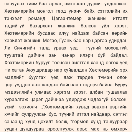
сануулах тийм баатарлаг, эмгэнэлт дүрийг үлдээжээ.
Хөхтөмөрийн монгол төрд үнэнч байх сэтгэлийн их
тэнхээг романд Цагаантөмөр жанжны итгэлт
төдийгүй бахархалт жанжин болсон үйл хэрэг,
Хөхтөмөрийн бусдаас илүү найдаж байсан өөрийн
харьяат жанжин Могао, Гуань бао нар цэргээ удирдан
Ли Сичигийн талд урвах үед түүний мохошгүй,
тууштай дайчин зан чанар илэрч буй байдал,
Хөхтөмөрийн бурууг тоочсон айлтгал хаанд өргөх үед
Чи хатан Аюушридар нар хуйвалдан Хөхтөмөрийн эрх
мэдлийг буулгах үед яаж төрдөө түмэн олон
цэргүүддээ яаж хандаж байснаар тодорч байна. Буруу
мэдээллийн улмаас хэргэм зэрэг, албан тушаалаа
хураалгаж цэрэг дайчнаа удирдаж чадахгүй болсон
үеийг зохиолч ..,“Хөхтөмөрийн хувьд зөвхөн цэргийн
хүчийг сулруулсан бус, түүний итгэл найдвар, сэтгэл
санаанд хүнд цохилт болж, “гөрмөл хүнд ташуураар
ууцан дундуураа ороолгуулж арьс мах нь өмхөрч