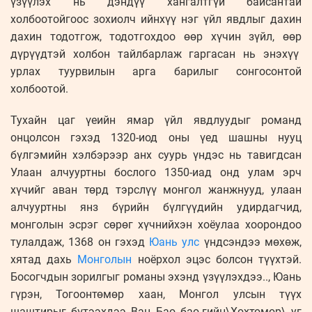
үзүүлэх нь дэндүү хангалтгүй байсантай
холбоотойгоос зохиолч ийнхүү нэг үйл явдлыг дахин
дахин тодотгож, тодотгохдоо өөр хүчин зүйл, өөр
дүрүүдтэй холбон тайлбарлаж гаргасан нь энэхүү
урлах туурвилын арга барилыг сонгосонтой
холбоотой.
Тухайн цаг үеийн ямар үйл явдлуудыг романд
онцолсон гэхэд 1320-иод оны үед шашны нууц
бүлгэмийн хэлбэрээр анх суурь үндэс нь тавигдсан
Улаан алчууртны бослого 1350-иад онд улам эрч
хүчийг аван төрд тэрслүү монгол жанжнууд, улаан
алчууртны янз бүрийн бүлгүүдийн удирдагчид,
монголын эсрэг сөрөг хүчнийхэн хоёулаа хоорондоо
тулалдаж, 1368 он гэхэд
Юань улс
үндсэндээ мөхөж,
хятад дахь
Монголын
ноёрхол эцэс болсон түүхтэй.
Босогчдын зорилгыг романы эхэнд үзүүлэхдээ.., Юань
гүрэн, Тогоонтөмөр хаан, Монгол улсын түүх
шаштирыг бүтээхдээ Ван Бао бао-гийн\Хөхтөмөр\ уг