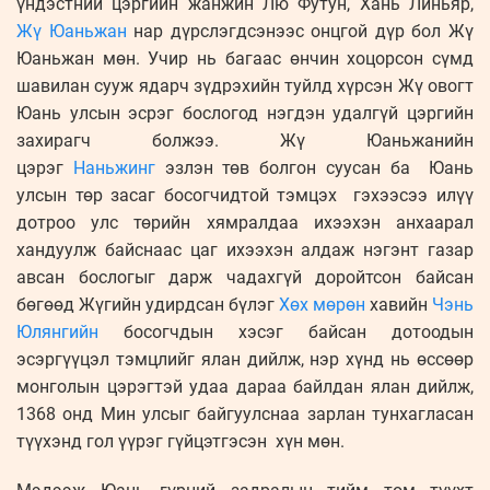
үндэстний цэргийн жанжин Лю Футун, Хань Линьяр,
Жү Юаньжан
нар дүрслэгдсэнээс онцгой дүр бол Жү
Юаньжан мөн. Учир нь багаас өнчин хоцорсон сүмд
шавилан сууж ядарч зүдрэхийн туйлд хүрсэн Жү овогт
Юань улсын эсрэг бослогод нэгдэн удалгүй цэргийн
захирагч болжээ. Жү Юаньжанийн
цэрэг
Наньжинг
эзлэн төв болгон суусан ба Юань
улсын төр засаг босогчидтой тэмцэх гэхээсээ илүү
дотроо улс төрийн хямралдаа ихээхэн анхаарал
хандуулж байснаас цаг ихээхэн алдаж нэгэнт газар
авсан бослогыг дарж чадахгүй доройтсон байсан
бөгөөд Жүгийн удирдсан бүлэг
Хөх мөрөн
хавийн
Чэнь
Юлянгийн
босогчдын хэсэг байсан дотоодын
эсэргүүцэл тэмцлийг ялан дийлж, нэр хүнд нь өссөөр
монголын цэрэгтэй удаа дараа байлдан ялан дийлж,
1368 онд Мин улсыг байгуулснаа зарлан тунхагласан
түүхэнд гол үүрэг гүйцэтгэсэн хүн мөн.