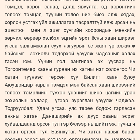
тэмцэл, хорон санаа, далд явуулга, эд хөрөнгийн
төлөөх тэмцэл, түүний төлөө бие биеэ алж хядах,
хорлон устгах үйл ажиллагаа тасралтгүй явж ирсэн нь
эцэстээ мөн л эцэг хүүгийн хоорондын мөнхийн
зөрчил, өөрөөр хэлбэл эцгийн эрхт ёсны хаан ширээг
угсаа залгамжлан суух язгуурын ёс жаяг үргэлжилж
байсныг зохиолч тодорхой үзүүлж чадсаныг хэлэх
гэсэн юм. Үүний гол зангилаа эх үүсвэр нь
Тогоонтөмөр хааны гурван их хатны нэг солонгос Чи
хатан түүнээс төрсөн хүү Билигт хаан буюу
Аюушридар нарын тэмцэл мөн байсан хаан ширээний
төлөөх тэмцлийн түүхэн үнэнийг шинэ цагийн уран
зохиолын хэлээр, үгээр зураглан үзүүлж чаджээ.
Тодруулбал: Удам угсаа, улс төрөө бодож гэрлэсэн
анхны хатан Данаширийн ах дүүс хааны эсрэг
хуйвалдаанд орсон тул гэр бүлээр нь шийтгэж, түүнд ч
хатан өртсөн тул, Баянхутаг, Чи хатан нарыг бараг
хоёрын зэрэг их хатнаар өргөмжилсөн нь монголын