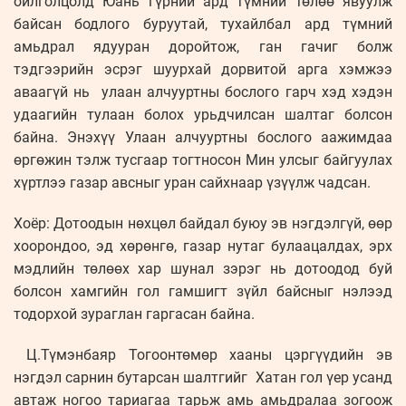
ойлголцолд Юань гүрний ард түмний төлөө явуулж
байсан бодлого буруутай, тухайлбал ард түмний
амьдрал ядууран доройтож, ган гачиг болж
тэдгээрийн эсрэг шуурхай дорвитой арга хэмжээ
аваагүй нь улаан алчууртны бослого гарч хэд хэдэн
удаагийн тулаан болох урьдчилсан шалтаг болсон
байна. Энэхүү Улаан алчууртны бослого аажимдаа
өргөжин тэлж тусгаар тогтносон Мин улсыг байгуулах
хүртлээ газар авсныг уран сайхнаар үзүүлж чадсан.
Хоёр: Дотоодын нөхцөл байдал буюу эв нэгдэлгүй, өөр
хоорондоо, эд хөрөнгө, газар нутаг булаацалдах, эрх
мэдлийн төлөөх хар шунал зэрэг нь дотоодод буй
болсон хамгийн гол гамшигт зүйл байсныг нэлээд
тодорхой зураглан гаргасан байна.
Ц.Түмэнбаяр Тогоонтөмөр хааны цэргүүдийн эв
нэгдэл сарнин бутарсан шалтгийг Хатан гол үер усанд
автаж ногоо тариагаа тарьж амь амьдралаа зогоож