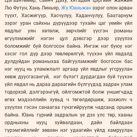
Цагаантөмөр, Сайнч Даху, хятадын цэргийн жанжин
Лю Футун, Хань Линьяр,
Жү Юаньжан
зэрэг олон арван
түүхт, Хасжигүүр, Хасчулуу, Хаданчулуу, Баатарнум
зэрэг уран сайхны дүрүүдээр тухайн цаг үеийн үйл
явдлыг уян хөтөлж, зөрчлийг үүсгэн романы
өгүүлэмжийг нэгэн цул дэвсгэр дээр үзүүлэх
боломжийг буй болгосон байна. Ингэж нэг буюу нэг
хэсэг гол дүр дээр төвлөрөлгүй, түүхэн үйл явдалд
дулдуйдан романыхаа байгууламжийг босгосон бас
нэг нууц нь уламжлалт аргаар үйл явдлыг угсруулан
хөвж дуусгасангүй, нэг бүлэгт дурдагдан буй түүхэн
үйл явдал нь дараа дараагийн бүлгүүдэд задран улам
тодорхой, дэлгэрэнгүй, ойлгомжтой болж уншигчдад
өгөх мэдээллийн хувьд ч төгөлдөршиж, зохиолч ч
үзүүлэх гэсэн санаагаа гүнзгийрүүлж чадсанд оршиж
байна. Юань гүрний задралын үе дэх улс төр, хааны
ордныхны нууц хуйвалдаан, дайн байлдаан
түрэмгийллийг зөвхөн нэг удаагийн үйлд хамруулан