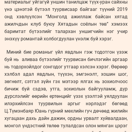
материалыг уйгагүй уншин танилцаж түүх-уран сайхны
үнэ цэнэтэй бүтээл туурвисаар байгааг түүний 2019
онд хэвлүүлсэн “Монголд ажиллаж байсан хятад
ажилчдын клуб буюу Хятадын соёлын төв” хэмээх
баримтат бүтээлийг талархан уншигчийн нэг учир
энэхүү романтай холбогдуулан үнэлж буй хэрэг.
Миний бие романыг үйл явдлын гэж тодотгон үзэж
буй нь аливаа бүтээлийг туурвисан бичлэгийн аргаар
нь тодорхойлдог сонгодог утгаар хэлсэн хэрэг. Өөрөөр
хэлбэл адал явдлын, түүхэн, эмгэнэлт, хошин шог,
зөгнөлт, сэтгэл зүйн гэх мэтээр ялгах нь зохиолчоос
бичиж буй сэдэв, утга, зохиолын байгууламж, дүр
дүрслэлийг өөрийн ертөнцийг үзэх үзэлтэй уялдуулан
илэрхийлсэн туурвилын аргыг нэрлэдэг бөгөөд
Ц.Түмэнбаяр Юань гүрний мөхлийн гуч дөчөөд жилийн
хугацаан дахь дайн дажин, ордны урвалт хуйвалдаан,
монгол үндэстний төлөө тулалдсан олон мянган цэрэг