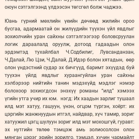
оюун сэтгэлгээнд үлдээсэн төгсгөл болж чаджээ.
Юань гүрний мөхлийн үеийн дөчөөд жилийн ороо
бусгаа, адармаатай он жилүүдийн түүхэн үйл явдлыг
зохиолчийн уран сайхны сэтгэлгээгээр боловсруулан
логик дараалалд оруулж, дотоод гадаадын олон
эрдэмтэд тухайлбал Ч.Содбилиг, Лувсанданзан,
Ч.Далай, Лю Цзи, Ч.Далай, Д.Идэр болон хятадын, өөр
олон үндэстний судар эх бичгүүд, баримт эхүүдэд буй
туүхэн үйлд явдлыг хураангуйлан уран сайхны
хэлбэрээр нийтийн танин мэдэхүйд мэдлэг нэмэр
болохоор зохиогдсон энэхүү романы “илд” хэмээх
үгийн утга учир их юм. нэгд: Их хаадын зарлиг тушаал
илд мэт хатуу, гашуун, үнэн, огцом түргэн, хоёрт: их
цэргийн жанжнуудын итгэл, найдвар, хүч тамир, зориг
хатуужил цэгц шулуун зориг илд мэт мохошгүй, гуравт:
эх нутгийн төлөө тэмцэж амь золиосолсон олон
мянган цэрэг эрийн зорилго, тэмцэл, хүчин чармайлт