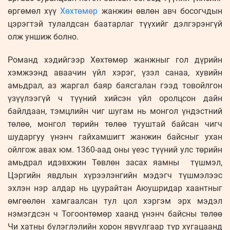
өргөмөл хүү
Хөхтөмөр
жанжин өвлөн авч босогчдын
цэрэгтэй тулалдсан баатарлаг түүхийг дэлгэрэнгүй
олж уншиж болно.
Романд хэдийгээр Хөхтөмөр жанжныг гол дүрийн
хэмжээнд аваачин үйл хэрэг, үзэл санаа, хувийн
амьдрал, аз жаргал баяр баясгалан гээд товойлгон
үзүүлээгүй ч түүний хийсэн үйл оролцсон дайн
байлдаан, тэмцлийн чиг шугам нь монгол үндэстний
төлөө, монгол төрийн төлөө тууштай байсан чигч
шударгуу үнэнч гайхамшигт жанжин байсныг ухан
ойлгож авах юм. 1360-аад оны үеэс түүний улс төрийн
амьдрал идэвхжин Төвлөн засах яамны түшмэл,
Цэргийн явдлын хүрээлэнгийн мэдэгч түшмэлээс
эхлэн нэр алдар нь цуурайтан Аюушридар хаантныг
өмгөөлөн хамгаалсан тул цол хэргэм эрх мэдэл
нэмэгдсэн ч Тогоонтөмөр хаанд үнэнч байсны төлөө
Чи хатны бүлэглэлийн хорон явуулгаар түр хугацаанд