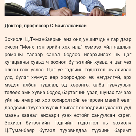
Доктор, профессор С.Байгалсайхан
Зохиолч Ц.Түмэнбаярын энэ онд уншигчдын гар дээр
очсон “Мөнх тэнгэрийн хөх илд” хэмээх үйл явдлын
романы талаар санал бодлоо илэрхийлэх нь цаг
хугацааны хувьд ч зохиол бүтээлийн хувьд ч цаг үеэ
олсон гэж үзлээ. Цаг үе гэдгийн тодотгол нь аливаа
улс, бүлэг хүмүүс өөр хоорондоо эв нэгдэлгүй, эрх
мэдэл албан тушаал, эд хөрөнгө, алба гувчуурын
төлөөх амь хувиа бодох, бэртэгчин үзэл, шунах тачаах
үйл нь ямар их хор хохиролтойг өнгөрсөн манай өвөг
дээдсийн түүх харуулж байгааг өнөөдрийн ухаантнууд
маань заавал анхаарч үзэх ёстойг сануулсан хэрэг.
Зохиол бүтээлийн гэдгийн тодотгол нь зохиолч
Ц.Түмэнбаяр бүтээл туурвилдаа түүхийн баримт