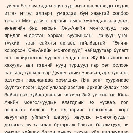
гуйсан боловч хадам эцэг хүргэнээ цаазалж дотоодод
итгэх итгэл алдарч, умардад буй хаантай холбоо
тасарч Мин улсын цэргийн өмнө хүчгүйдэн ялагдаж,
өнөөгийн бид нарын Юнь-Анийн монголчууд гэж
ярьдаг үндэстэн хэрхэн суурьшсан гашуун үнэн
түүхийг уран сайхны аргаар тайлбартай “Өнчин
хоцорсон Юнь-Анийн монголчууд” наймдугаар бүлэгт
онц сонирхолтой дүрсэлж үлдээжээ. Жу Юаньжанаас
хахууль авч тэдний нууц туршуул гар хөл болсон
нангиад түшмэл нар Дуаньгунийг урвасан, эрх тушаал,
эдэлсэн гавьяандаа эрэмшиж Лян ванг сууринаас
буулгах гэсэн, одоо улмаар засгийн эрхийг булаах гэж
байна гэх хуйвалдааныг зохион байгуулсан нь Юнь-
Анийн монголчуудын ялагдлын эх үүсвэр, гол
зангилаа болсон ба эдгээрийг нангиадын хорт
явуулгаар уйгагүй шаргуу явуулж, монголчуудыг
дотроос нь хагалан бутаргаж байсан баримтууд нь
үүнээс хойших болон өмнөх түүхэн үйл явдлуудаар