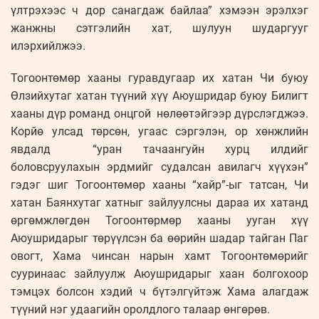
үлтрэхээс ч дор санагдаж байлаа” хэмээн эрэлхэг
жанжны сэтгэлийн хат, шулуун шударгууг
илэрхийлжээ.
Тогоонтөмөр хааны гуравдугаар их хатан Чи буюу
Өлзийхутаг хатан түүний хүү Аюушридар буюу Билигт
хааны дүр романд онцгой нөлөөтэйгээр дүрслэгджээ.
Корйө улсад төрсөн, угаас сэргэлэн, ор хөнжлийн
явдалд “уран тачаангуйн хурц илдийг
боловсруулахын эрдмийг судалсан авилагч хүүхэн”
гэдэг шиг Тогоонтөмөр хааны “хайр”-ыг татсан, Чи
хатан Баянхутаг хатныг зайлуулсны дараа их хатанд
өргөмжлөгдөн Тогоонтөрмөр хааны ууган хүү
Аюушридарыг төрүүлсэн ба өөрийн шадар тайган Паг
овогт, Хама чинсан нарын хамт Тогоонтөмөрийг
сууринаас зайлуулж Аюушридарыг хаан болгохоор
тэмцэх болсон хэдий ч бүтэлгүйтэж Хама алагдаж
түүний нэг удаагийн оролдлого талаар өнгөрөв.