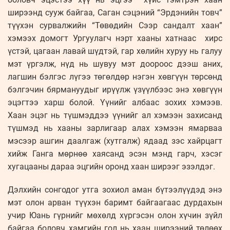
ширээнд сууж байгаа, Саган сэцэний “Эрдэнийн товч”
түүхэн сурвалжийн “Төвөдийн Сээр сандалт хаан”
хэмээх домогт Ургуулагч нэрт хааны хатнаас хирс
үстэй, цагаан лавай шүдтэй, гар хөлийн хуруу нь галуу
мэт үргэлж, нүд нь шувуу мэт доороос дээш аних,
лагшин бэлгэс лүгээ төгөлдөр нэгэн хөвгүүн төрсөнд
бэлгэчин бярмануудыг ирүүлж үзүүлбээс энэ хөвгүүн
эцэгтээ харш болой. Үүнийг албаас зохих хэмээв.
Хаан эцэг нь түшмэддээ үүнийг ал хэмээн захисанд
түшмэд нь хааны зарлигаар алах хэмээн ямарваа
мэсээр ашгин даалгаж (хутгалж) ядаад зэс хайрцагт
хийж Ганга мөрнөө хаясанд эсэн мэнд гарч, хэсэг
хугацааны дараа эцгийн оронд хаан ширээг эзэлдэг.
Дэлхийн сонгодог утга зохиол аман бүтээлүүдэд энэ
мэт олон арван түүхэн баримт байгаагаас дурдахын
учир Юань гүрнийг мөхөлд хүргэсэн олон хүчин зүйл
байгаа боловч хамгийн гол нь хаан ширээний төлөөх