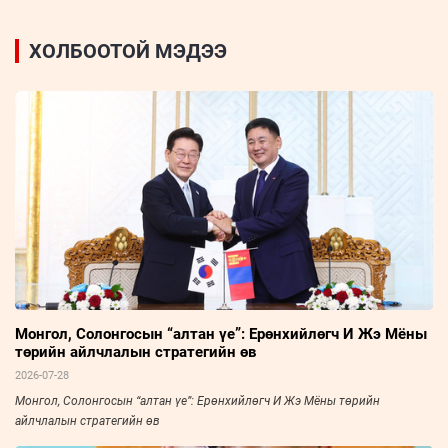
ХОЛБООТОЙ МЭДЭЭ
Монгол, Солонгосын “алтан үе”: Ерөнхийлөгч И Жэ Мёны
төрийн айлчлалын стратегийн өв
2026-07-28
Монгол, Солонгосын “алтан үе”: Ерөнхийлөгч И Жэ Мёны төрийн
айлчлалын стратегийн өв