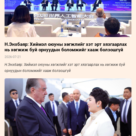
Н.Энхбаяр: Хиймэл оюуны хөгжлийг хэт эрт хязгаарлах
нь хөгжиж буй орнуудын боломжийг хааж болзошгүй
2026-07-21
Н.Энхбаяр: Хиймэл оюуны хөгжлийг хэт эрт хязгаарлах нь хөгжиж буй
орнуудын боломжийг хааж болзошгүй