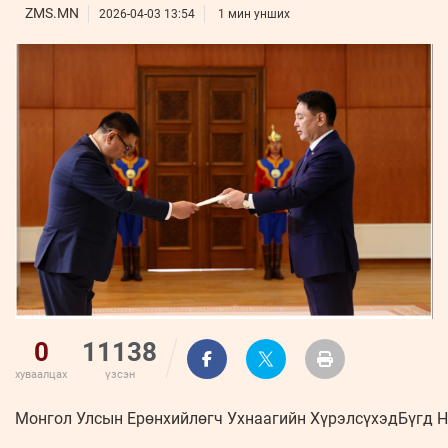
ҮНДЭСНИЙ
ВИДЕО
ZMS.MN
Бизнес
2026-04-03 13:54
1 мин унших
ФОТО
МЭДЭЭЛЛИЙН
хөгжил
ZUUNII
ТӨВ
Leaderships
УРЛАГ
MEDEE
forum
Бүртгүүлэх
WEEKLY
Нэвтрэх
0
11138
хуваалцах
үзсэн
Монгол Улсын Ерөнхийлөгч Ухнаагийн ХүрэлсүхэдБүгд Н