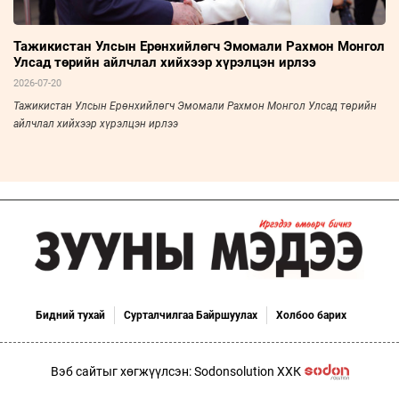
Тажикистан Улсын Ерөнхийлөгч Эмомали Рахмон Монгол
Улсад төрийн айлчлал хийхээр хүрэлцэн ирлээ
2026-07-20
Тажикистан Улсын Ерөнхийлөгч Эмомали Рахмон Монгол Улсад төрийн
айлчлал хийхээр хүрэлцэн ирлээ
Бидний тухай
Сурталчилгаа Байршуулах
Холбоо барих
Вэб сайтыг хөгжүүлсэн: Sodonsolution ХХК