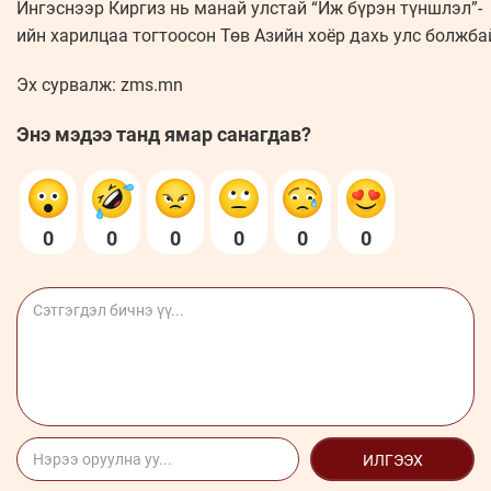
Ингэснээр Киргиз нь манай улстай “Иж бүрэн түншлэл”-
ийн харилцаа тогтоосон Төв Азийн хоёр дахь улс болж
Эх сурвалж: zms.mn
Энэ мэдээ танд ямар санагдав?
0
0
0
0
0
0
ИЛГЭЭХ