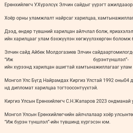
Ерөнхийлөгч У.Хүрэлсүх Элчин сайдыг үүрэгт ажилдааор
Хоёр орны уламжлалт найрсаг харилцаа, хамтынажиллаг
Дээд, өндөр түвшний харилцан айлчлал болж, яриахэлэл
ийн харилцааг улам бэхжүүлэн хөгжүүлэхөргөн боломж б
Элчин сайд Айбек Молдогазиев Элчин сайдаартомилогдсо
“Иж бүрэнтүншлэл”-
ийн хүрээнд харилцан ашигтай хамтынажиллагааг улам 
Монгол Улс Бүгд Найрамдах Киргиз Улстай 1992 оны04 д
нд дипломат харилцаа тогтоосонтүүхтэй.
Киргиз Улсын Ерөнхийлөгч С.Н.Жапаров 2023 ондманай ул
Монгол Улсын Ерөнхийлөгчийн айлчлалаар хоёр улсынтө
“Иж бүрэн түншлэл”-ийн түвшинд хүргэсэн юм.