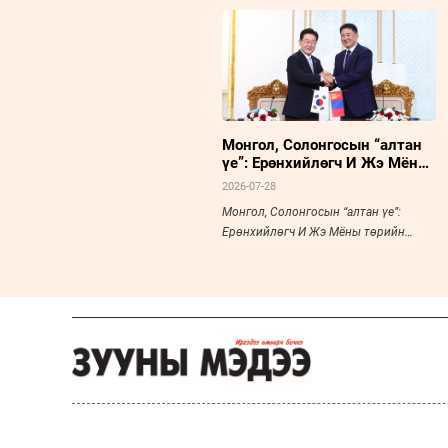
Монгол, Солонгосын “алтан
үе”: Ерөнхийлөгч И Жэ Мёны
төрийн айлчлалын
2026-07-28
стратегийн өв
Монгол, Солонгосын “алтан үе”:
Ерөнхийлөгч И Жэ Мёны төрийн
айлчлалын стратегийн өв