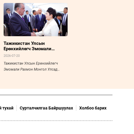
Тажикистан Улсын
Ерөнхийлөгч Эмомали
Рахмон Монгол Улсад төрийн
2026-07-20
айлчлал хийхээр хүрэлцэн
Тажикистан Улсын Ерөнхийлөгч
ирлээ
Эмомали Рахмон Монгол Улсад
төрийн айлчлал хийхээр хүрэлцэн
ирлээ
 тухай
Сурталчилгаа Байршуулах
Холбоо барих