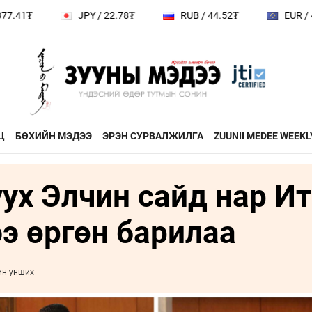
JPY / 22.78₮
RUB / 44.52₮
EUR / 4146.36₮
Ц
БӨХИЙН МЭДЭЭ
ЭРЭН СУРВАЛЖИЛГА
ZUUNII MEDEE WEEKL
уух Элчин сайд нар И
ДӨРВӨН ХӨЛТЭЙ АНД
ЭДИЙН ЗАС
на
ХЭВШМЭЛ ОЙЛГОЛТОО
ЭМЭГТЭЙЧ
э өргөн барилаа
й зочин
ӨӨРЧИЛЬЕ
МАНЛАЙЛА
н
МОНГОЛ ӨВ СОЁЛ
ин унших
ФОТО
ҮНДЭСНИЙ
rum
ТӨВ