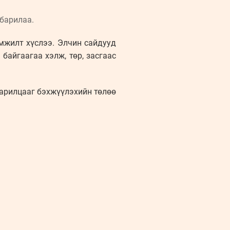
барилаа.
амжилт хүслээ. Элчин сайдууд
байгаагаа хэлж, төр, засгаас
харилцааг бэхжүүлэхийн төлөө