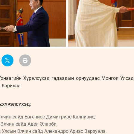
хнаагийн Хүрэлсүхэд гадаадын орнуудаас Монгол Улсад
 барилаа.
.ХҮРЭЛСҮХЭД:
лчин сайд Евгениос Димитриос Калпирис,
Элчин сайд Адел Эларби,
Улсын Элчин сайд Алехандро Ариас Зарзуэла,