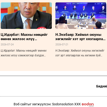
Ц.Идэрбат: Махны нөөцийг
Н.Энхбаяр: Хиймэл оюуны
өмнөх жилээс илүү
хөгжлийг хэт эрт хязгаарлах
хэмжээгээр бэлдэх
нь хөгжиж буй орнуудын
2026-07-24
2026-07-21
зорилготой байгаа
боломжийг хааж болзошгүй
Ц.Идэрбат: Махны нөөцийг өмнөх
Н.Энхбаяр: Хиймэл оюуны хөгжлийг
жилээс илүү хэмжээгээр бэлдэх
хэт эрт хязгаарлах нь хөгжиж буй
зорилготой байгаа
орнуудын боломжийг хааж
болзошгүй
Бидний
Вэб сайтыг хөгжүүлсэн: Sodonsolution ХХК