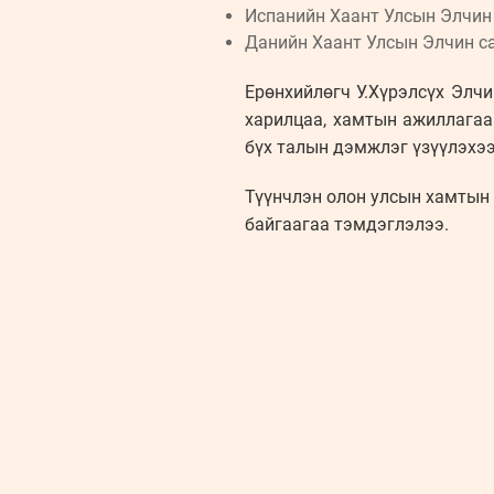
Испанийн Хаант Улсын Элчин 
Данийн Хаант Улсын Элчин са
Ерөнхийлөгч У.Хүрэлсүх Элчи
харилцаа, хамтын ажиллагааг
бүх талын дэмжлэг үзүүлэхэ
Түүнчлэн олон улсын хамтын 
байгаагаа тэмдэглэлээ.