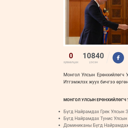
0
10840
хуваалцах
үзсэн
Монгол Улсын Ерөнхийлөгч У
Итгэмжлэх жуух бичгээ өргөн
МОНГОЛ УЛСЫН ЕРӨНХИЙЛӨГЧ У
Бүгд Найрамдах Грек Улсын Э
Бүгд Найрамдах Тунис Улсын 
Доминиканы Бүгд Найрамдах 