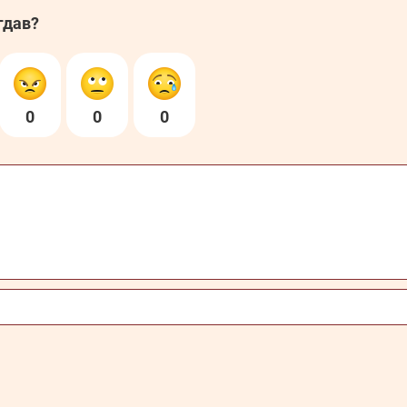
гдав?
0
0
0