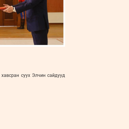
 хавсран суух Элчин сайдууд