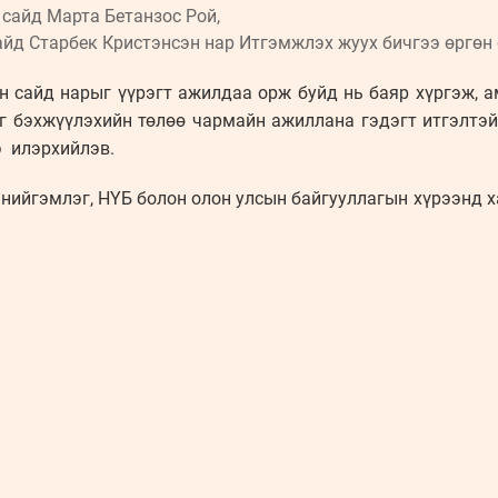
сайд Марта Бетанзос Рой,
йд Старбек Кристэнсэн нар Итгэмжлэх жуух бичгээ өргөн 
н сайд нарыг үүрэгт ажилдаа орж буйд нь баяр хүргэж, 
 бэхжүүлэхийн төлөө чармайн ажиллана гэдэгт итгэлтэй 
э илэрхийлэв.
нийгэмлэг, НҮБ болон олон улсын байгууллагын хүрээнд 