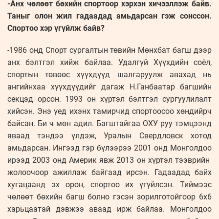
-Анх чөлөөт бөхийн спортоор хэрхэн хичээллэж байв.
Таныг олон жил гадаадад амьдарсан гэж сонссон.
Спортоо хэр үгүйлж байв?
-1986 онд Спорт сургалтын төвийн Мөнхбат багш дээр
анх бэлтгэл хийж байлаа. Удалгүй Хүүхдийн соёл,
спортын төвөөс хүүхдүүд шалгаруулж авахад нь
ангийнхаа хүүхдүүдийг дагаж Н.Ганбаатар багшийн
секцэд орсон. 1993 он хүртэл бэлтгэл сургуулилалт
хийсэн. Энэ үед ихэнх тамирчид спортоосоо хөндийрч
байсан. Би ч мөн адил. Багштайгаа ОХУ руу тэмцээнд
яваад тэндээ үлдэж, Уралын Свердловск хотод
амьдарсан. Ингээд гэр бүлээрээ 2001 онд Монголдоо
ирээд 2003 онд Америк явж 2013 он хүртэл тээврийн
жолоочоор ажиллаж байгаад ирсэн. Гадаадад байх
хугацаанд эх орон, спортоо их үгүйлсэн. Тиймээс
чөлөөт бөхийн багш болно гэсэн зорилготойгоор 6х6
харьцаатай дэвжээ аваад ирж байлаа. Монголдоо