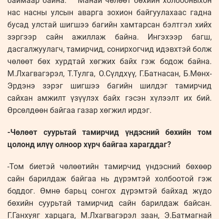
баймаар байна. Манай чөлөөт бөхийн холбооныхон
нас насны улсын аварга зохион байгуулахаас гадна
бусад улстай шигшээ багийн хамтарсан бэлтгэл хийх
зэргээр сайн ажиллаж байна. Ингэхээр багш,
дасгалжуулагч, тамирчид, сонирхогчид идэвхтэй болж
чөлөөт бөх хурдтай хөгжих байх гэж бодож байна.
М.Лхагвагэрэл, Т.Тулга, О.Сүлдхүү, Г.Батнасан, Б.Мөнх-
Эрдэнэ зэрэг шигшээ багийн шилдэг тамирчид
сайхан амжилт үзүүлэх байх гэсэн хүлээлт их бий.
Өрсөлдөөн байгаа газар хөгжил ирдэг.
-Чөлөөт суурьтай тамирчид үндэсний бөхийн том
цолонд илүү олноор хүрч байгаа харагддаг?
-Том биетэй чөлөөтийн тамирчид үндэсний бөхөөр
сайн барилдаж байгаа нь дүрэмтэй холбоотой гэж
боддог. Өмнө барьц сонгох дүрэмтэй байхад жүдо
бөхийн суурьтай тамирчид сайн барилдаж байсан.
Г.Ганхуяг харцага, М.Лхагвагэрэл заан, Э.Батмагнай