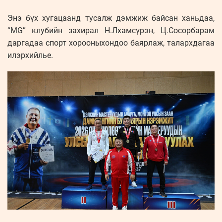
Энэ бүх хугацаанд тусалж дэмжиж байсан ханьдаа,
“MG” клубийн захирал Н.Лхамсүрэн, Ц.Сосорбарам
даргадаа спорт хорооныхондоо баярлаж, талархдагаа
илэрхийлье.