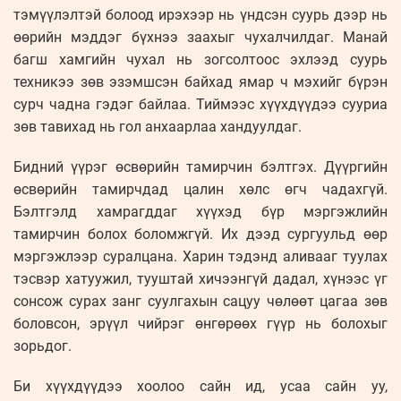
тэмүүлэлтэй болоод ирэхээр нь үндсэн суурь дээр нь
өөрийн мэддэг бүхнээ заахыг чухалчилдаг. Манай
багш хамгийн чухал нь зогсолтоос эхлээд суурь
техникээ зөв эзэмшсэн байхад ямар ч мэхийг бүрэн
сурч чадна гэдэг байлаа. Тиймээс хүүхдүүдээ сууриа
зөв тавихад нь гол анхаарлаа хандуулдаг.
Бидний үүрэг өсвөрийн тамирчин бэлтгэх. Дүүргийн
өсвөрийн тамирчдад цалин хөлс өгч чадахгүй.
Бэлтгэлд хамрагддаг хүүхэд бүр мэргэжлийн
тамирчин болох боломжгүй. Их дээд сургуульд өөр
мэргэжлээр суралцана. Харин тэдэнд аливааг туулах
тэсвэр хатуужил, тууштай хичээнгүй дадал, хүнээс үг
сонсож сурах занг суулгахын сацуу чөлөөт цагаа зөв
боловсон, эрүүл чийрэг өнгөрөөх гүүр нь болохыг
зорьдог.
Би хүүхдүүдээ хоолоо сайн ид, усаа сайн уу,