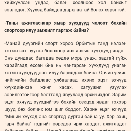
хийжүүлсэн ундаа, бэлэн хоолноос хол байхыг
зөвлөдөг. Хүүхэд байхдаа дархлаатай болох хэрэгтэй.
-Таны ажигласнаар ямар хүүхдүүд чөлөөт бөхийн
спортоор илүү амжилт гаргаж байна?
-Манай дүүргийн спорт хороо Орбитын тэнд нэлээн
хотын зах руугаа болохоор янз янзын хүүхдүүд явдаг.
Энэ дундаас багадаа хөдөө морь унаж, задгай гүйж
харайгаад өссөн бие нь чангарсан хүүхдүүд унаган
хотын хүүхдүүдээс илүү барилдаж байна. Орчин үеийн
нийгмийн байдлаас улбаалаад ихэнх эцэг эхчүүд
хүүхдийнхээ жинг хасах, хатуужил үзүүлэх
зорилготойгоор бэлтгэлд явуулаад орхичихдог. Зарим
эцэг эхчүүд хүүхдийгээ бөхийн секцэд явдаг гэхээр
шууд бөх болчих юм шиг боддог. Харин эцэг эхчүүд
“Миний хүүхэд энэ спортод дуртай байна уу. Хэр ахиц
гарч байна” гэдгийг өөрсдөө ирж хардаг, ажигладаг