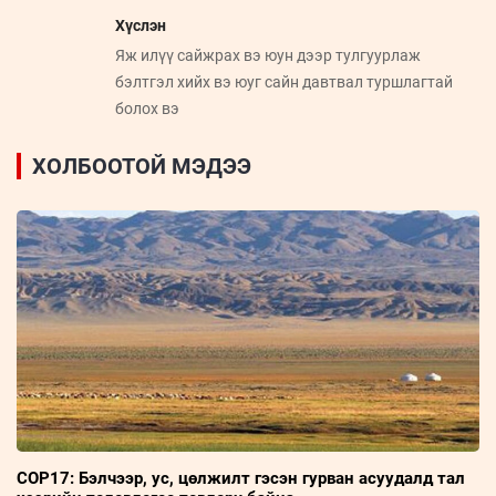
Хүслэн
Яж илүү сайжрах вэ юун дээр тулгуурлаж
бэлтгэл хийх вэ юуг сайн давтвал туршлагтай
болох вэ
ХОЛБООТОЙ МЭДЭЭ
COP17: Бэлчээр, ус, цөлжилт гэсэн гурван асуудалд тал