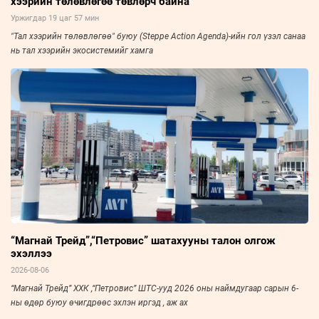
хээрийн төлөвлөгөө төвлөрч байна
Уржигдар 19 цаг 57 мин
"Тал хээрийн төлөвлөгөө" буюу (Steppe Action Agenda)-ийн гол үзэл санаа
нь тал хээрийн экосистемийг хамга
“Магнай Трейд”,“Петровис” шатахууны талон олгож
эхэллээ
2026-08-06
“Магнай Трейд” ХХК ,“Петровис” ШТС-ууд 2026 оны наймдугаар сарын 6-
ны өдөр буюу өчигдрөөс эхлэн иргэд , аж ах