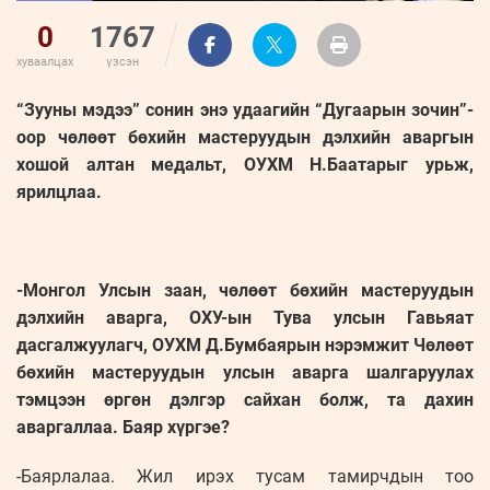
0
1767
хуваалцах
үзсэн
“Зууны мэдээ” сонин энэ удаагийн “Дугаарын зочин”-
оор чөлөөт бөхийн мастеруудын дэлхийн аваргын
хошой алтан медальт, ОУХМ Н.Баатарыг урьж,
ярилцлаа.
-Монгол Улсын заан, чөлөөт бөхийн мастеруудын
дэлхийн аварга, ОХУ-ын Тува улсын Гавьяат
дасгалжуулагч, ОУХМ Д.Бумбаярын нэрэмжит Чөлөөт
бөхийн мастеруудын улсын аварга шалгаруулах
тэмцээн өргөн дэлгэр сайхан болж, та дахин
аваргаллаа. Баяр хүргэе?
-Баярлалаа. Жил ирэх тусам тамирчдын тоо