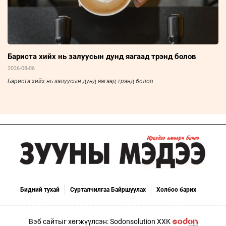
Бариста хийх нь залуусын дунд яагаад трэнд болов
2026-08-06
Бариста хийх нь залуусын дунд яагаад трэнд болов
Бидний тухай
Сурталчилгаа Байршуулах
Холбоо барих
Вэб сайтыг хөгжүүлсэн: Sodonsolution ХХК