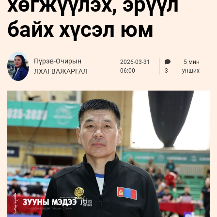
хөгжүүлэх, эрүүл
ҮНДЭСНИЙ
ВИДЕО
Бизнес
ФОТО
МЭДЭЭЛЛИЙН
хөгжил
байх хүсэл юм
ZUUNII
ТӨВ
Leaderships
УРЛАГ
MEDEE
forum
Бүртгүүлэх
WEEKLY
Нэвтрэх
Пүрэв-Очирын
2026-03-31
5 мин
ЛХАГВАЖАРГАЛ
06:00
3
унших