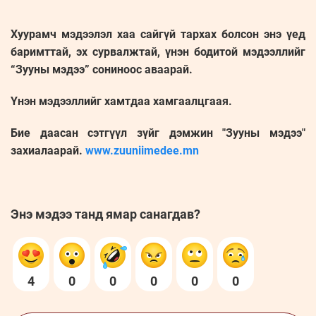
Хуурамч мэдээлэл хаа сайгүй тархах болсон энэ үед
баримттай, эх сурвалжтай, үнэн бодитой мэдээллийг
“Зууны мэдээ” сониноос аваарай.
Үнэн мэдээллийг хамтдаа хамгаалцгаая.
Бие даасан сэтгүүл зүйг дэмжин "Зууны мэдээ"
захиалаарай.
www.zuuniimedee.mn
Энэ мэдээ танд ямар санагдав?
4
0
0
0
0
0