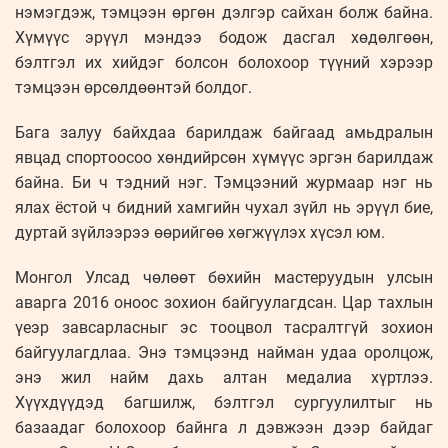
нэмэгдэж, тэмцээн өргөн дэлгэр сайхан болж байна.
Хүмүүс эрүүл мэндээ бодож дасгал хөдөлгөөн,
бэлтгэл их хийдэг болсон болохоор түүний хэрээр
тэмцээн өрсөлдөөнтэй болдог.
Бага залуу байхдаа барилдаж байгаад амьдралын
явцад спортоосоо хөндийрсөн хүмүүс эргэн барилдаж
байна. Би ч тэдний нэг. Тэмцээний журмаар нэг нь
ялах ёстой ч бидний хамгийн чухал зүйл нь эрүүл бие,
дуртай зүйлээрээ өөрийгөө хөгжүүлэх хүсэл юм.
Монгол Улсад чөлөөт бөхийн мастеруудын улсын
аварга 2016 оноос зохион байгуулагдсан. Цар тахлын
үеэр завсарласныг эс тооцвол тасралтгүй зохион
байгуулагдлаа. Энэ тэмцээнд найман удаа оролцож,
энэ жил найм дахь алтан медалиа хүртлээ.
Хүүхдүүдэд багшилж, бэлтгэл сургуулилтыг нь
базаадаг болохоор байнга л дэвжээн дээр байдаг