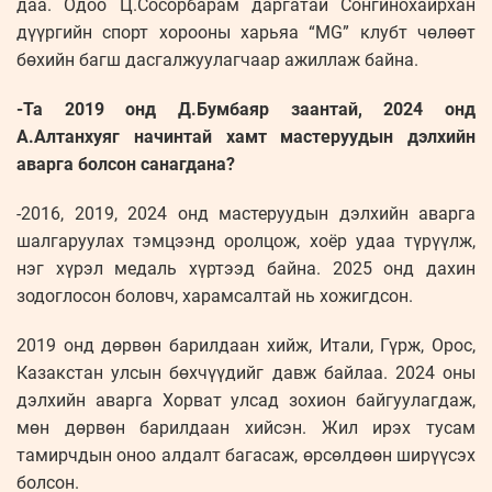
даа. Одоо Ц.Сосорбарам даргатай Сонгинохайрхан
дүүргийн спорт хорооны харьяа “MG” клубт чөлөөт
бөхийн багш дасгалжуулагчаар ажиллаж байна.
-Та 2019 онд Д.Бумбаяр заантай, 2024 онд
А.Алтанхуяг начинтай хамт мастеруудын дэлхийн
аварга болсон санагдана?
-2016, 2019, 2024 онд мастеруудын дэлхийн аварга
шалгаруулах тэмцээнд оролцож, хоёр удаа түрүүлж,
нэг хүрэл медаль хүртээд байна. 2025 онд дахин
зодоглосон боловч, харамсалтай нь хожигдсон.
2019 онд дөрвөн барилдаан хийж, Итали, Гүрж, Орос,
Казакстан улсын бөхчүүдийг давж байлаа. 2024 оны
дэлхийн аварга Хорват улсад зохион байгуулагдаж,
мөн дөрвөн барилдаан хийсэн. Жил ирэх тусам
тамирчдын оноо алдалт багасаж, өрсөлдөөн ширүүсэх
болсон.