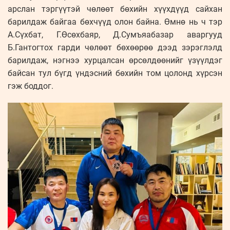
арслан тэргүүтэй чөлөөт бөхийн хүүхдүүд сайхан
барилдаж байгаа бөхчүүд олон байна. Өмнө нь ч тэр
А.Сүхбат, Г.Өсөхбаяр, Д.Сумъяабазар аваргууд
Б.Гантогтох гарди чөлөөт бөхөөрөө дээд зэрэглэлд
барилдаж, нэгнээ хурцалсан өрсөлдөөнийг үзүүлдэг
байсан тул бүгд үндэсний бөхийн том цолонд хүрсэн
гэж боддог.