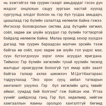
нь ээжтэйгээ төв суурин газарт амьдардаг гэсэн дүн
мэдээг онцлохын сацуу зургаан настай хүүхэд
сургуульд элсдэг болсон нь гэр бүл тусдаа амьдарч,
цаашлаад гэр бүлийн салалтад нөлөөлж байна гэжээ.
Ингэхээр боловсролын систем, дэд бүтцийн хөгжил,
соёл, хөдөө аж ахуйн асуудал гэр бүлийн тогтвортой
байдалд нөлөөлж байна. Малаа орхиод эхнэр хүүхдээ
дагаад төв суурин бараадсан малчин эрсийн тээж
байгаа өв соёл, хүнс хөдөө аж ахуйн гол үндэс мах,
сүүн бүтээгдэхүүн зэрэг олон асуудал яригдана.
Тиймээс Гэр бүлийн хөгжлийн тухай хуулийн төсөлд
малчдыг орхигдуулж болохгүй тул ямар зүйл заалт
байгаа талаар ахлах шинжээч М.Цогтбаатараас
тодруулахад “Эко орон сууц авбал татварын
хөнгөлөлт үзүүлнэ. Гэр бүл хөгжлийн цогц төвийг
аймаг, сумдад бий болгоно” гэж байсан юм. Угтаа
үүнийг шийдэхэд ганц Гэр бүл, хөдөлмөр, нийгэм
хамгааллын яамны оролцоо хангалтгүй бөгөөд