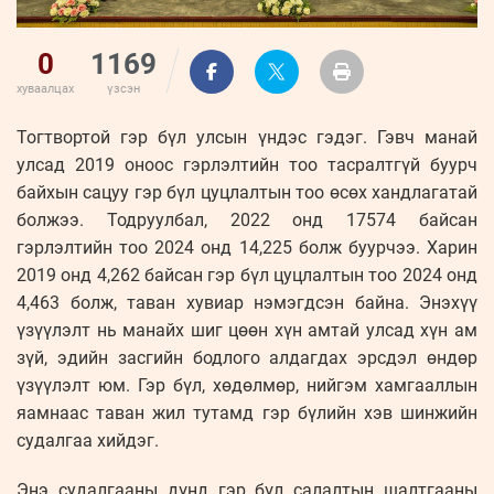
0
1169
хуваалцах
үзсэн
Тогтвортой гэр бүл улсын үндэс гэдэг. Гэвч манай
улсад 2019 оноос гэрлэлтийн тоо тасралтгүй буурч
байхын сацуу гэр бүл цуцлалтын тоо өсөх хандлагатай
болжээ. Тодруулбал, 2022 онд 17574 байсан
гэрлэлтийн тоо 2024 онд 14,225 болж буурчээ. Харин
2019 онд 4,262 байсан гэр бүл цуцлалтын тоо 2024 онд
4,463 болж, таван хувиар нэмэгдсэн байна. Энэхүү
үзүүлэлт нь манайх шиг цөөн хүн амтай улсад хүн ам
зүй, эдийн засгийн бодлого алдагдах эрсдэл өндөр
үзүүлэлт юм. Гэр бүл, хөдөлмөр, нийгэм хамгааллын
яамнаас таван жил тутамд гэр бүлийн хэв шинжийн
судалгаа хийдэг.
Энэ судалгааны дүнд гэр бүл салалтын шалтгааны