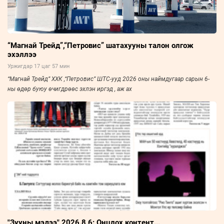
“Магнай Трейд”,“Петровис” шатахууны талон олгож
эхэллээ
Уржигдар 17 цаг 57 мин
“Магнай Трейд” ХХК ,“Петровис” ШТС-ууд 2026 оны наймдугаар сарын 6-
ны өдөр буюу өчигдрөөс эхлэн иргэд , аж ах
"Зууны мэдээ" 2026.8.6: Онцлох контент...