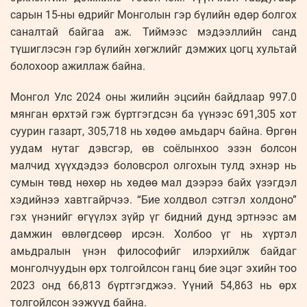
сарын 15-ны өдрийг Монголын гэр бүлийн өдөр болгох
саналтай байгаа аж. Тиймээс мэдээллийн санд
түшиглэсэн гэр бүлийн хөгжлийг дэмжих цогц хультай
болохоор ажиллаж байна.
Монгол Улс 2024 оны жилийн эцсийн байдлаар 997.0
мянган өрхтэй гэж бүртгэгдсэн ба үүнээс 691,305 хот
суурин газарт, 305,718 нь хөдөө амьдарч байна. Өргөн
уудам нутаг дэвсгэр, өв соёлынхоо эзэн болсон
малчид хүүхдэдээ боловсрол олгохын тулд эхнэр нь
сумын төвд нөхөр нь хөдөө мал дээрээ байх үзэгдэл
хэдийнээ хавтгайрчээ. “Бие холдвол сэтгэл холдоно”
гэх үнэнийг өгүүлэх зүйр үг бидний дунд эртнээс ам
дамжин өвлөгдсөөр ирсэн. Холбоо үг нь хүртэл
амьдралын үнэн философийг илэрхийлж байдаг
монголчуудын өрх толгойлсон ганц бие эцэг эхийн тоо
2023 онд 66,813 бүртгэгджээ. Үүний 54,863 нь өрх
толгойлсон ээжүүд байна.