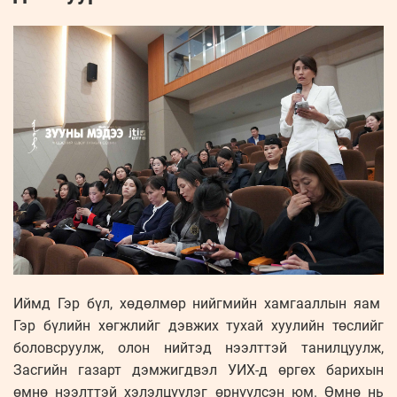
Иймд Гэр бүл, хөдөлмөр нийгмийн хамгааллын яам
Гэр бүлийн хөгжлийг дэвжих тухай хуулийн төслийг
боловсруулж, олон нийтэд нээлттэй танилцуулж,
Засгийн газарт дэмжигдвэл УИХ-д өргөх барихын
өмнө нээлттэй хэлэлцүүлэг өрнүүлсэн юм. Өмнө нь