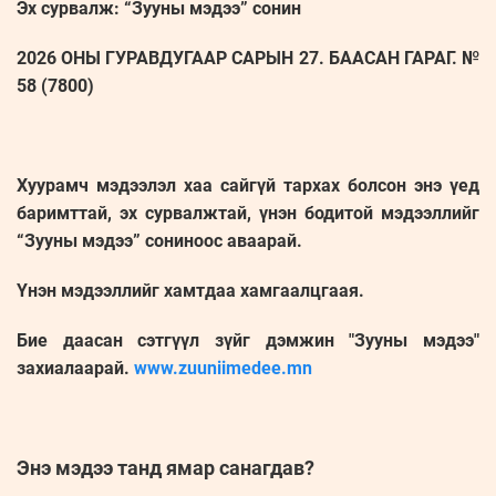
Эх сурвалж: “Зууны мэдээ” сонин
2026 ОНЫ ГУРАВДУГААР САРЫН 27. БААСАН ГАРАГ. №
58 (7800)
Хуурамч мэдээлэл хаа сайгүй тархах болсон энэ үед
баримттай, эх сурвалжтай, үнэн бодитой мэдээллийг
“Зууны мэдээ” сониноос аваарай.
Үнэн мэдээллийг хамтдаа хамгаалцгаая.
Бие даасан сэтгүүл зүйг дэмжин "Зууны мэдээ"
захиалаарай.
www.zuuniimedee.mn
Энэ мэдээ танд ямар санагдав?