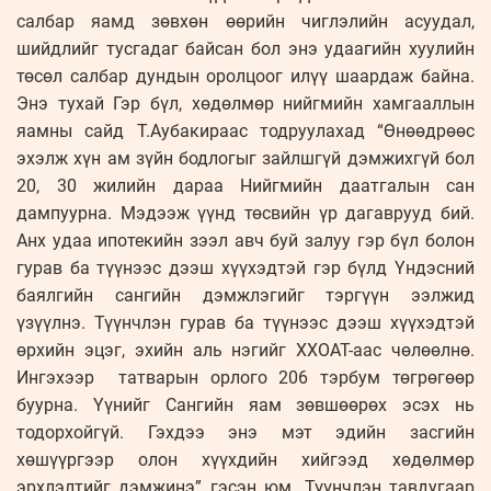
салбар яамд зөвхөн өөрийн чиглэлийн асуудал,
шийдлийг тусгадаг байсан бол энэ удаагийн хуулийн
төсөл салбар дундын оролцоог илүү шаардаж байна.
Энэ тухай Гэр бүл, хөдөлмөр нийгмийн хамгааллын
яамны сайд Т.Аубакираас тодруулахад “Өнөөдрөөс
эхэлж хүн ам зүйн бодлогыг зайлшгүй дэмжихгүй бол
20, 30 жилийн дараа Нийгмийн даатгалын сан
дампуурна. Мэдээж үүнд төсвийн үр дагаврууд бий.
Анх удаа ипотекийн зээл авч буй залуу гэр бүл болон
гурав ба түүнээс дээш хүүхэдтэй гэр бүлд Үндэсний
баялгийн сангийн дэмжлэгийг тэргүүн ээлжид
үзүүлнэ. Түүнчлэн гурав ба түүнээс дээш хүүхэдтэй
өрхийн эцэг, эхийн аль нэгийг ХХОАТ-аас чөлөөлнө.
Ингэхээр татварын орлого 206 тэрбум төгрөгөөр
буурна. Үүнийг Сангийн яам зөвшөөрөх эсэх нь
тодорхойгүй. Гэхдээ энэ мэт эдийн засгийн
хөшүүргээр олон хүүхдийн хийгээд хөдөлмөр
эрхлэлтийг дэмжинэ” гэсэн юм. Түүнчлэн тавдугаар