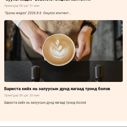
Уржигдар 06 цаг 31 мин
"Зууны мэдээ" 2026.8.6: Онцлох контент...
Бариста хийх нь залуусын дунд яагаад трэнд болов
Уржигдар 06 цаг 20 мин
Бариста хийх нь залуусын дунд яагаад трэнд болов