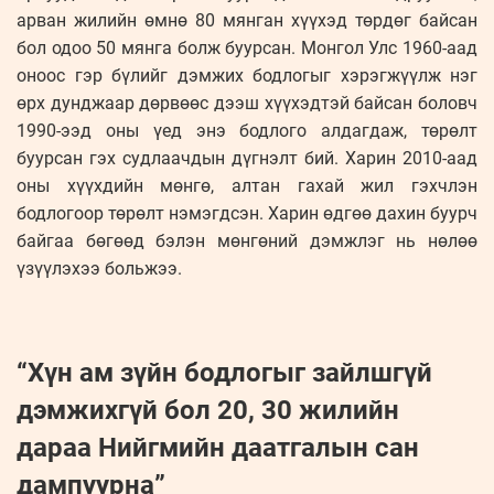
арван жилийн өмнө 80 мянган хүүхэд төрдөг байсан
бол одоо 50 мянга болж буурсан. Монгол Улс 1960-аад
оноос гэр бүлийг дэмжих бодлогыг хэрэгжүүлж нэг
өрх дунджаар дөрвөөс дээш хүүхэдтэй байсан боловч
1990-ээд оны үед энэ бодлого алдагдаж, төрөлт
буурсан гэх судлаачдын дүгнэлт бий. Харин 2010-аад
оны хүүхдийн мөнгө, алтан гахай жил гэхчлэн
бодлогоор төрөлт нэмэгдсэн. Харин өдгөө дахин буурч
байгаа бөгөөд бэлэн мөнгөний дэмжлэг нь нөлөө
үзүүлэхээ больжээ.
“Хүн ам зүйн бодлогыг зайлшгүй
дэмжихгүй бол 20, 30 жилийн
дараа Нийгмийн даатгалын сан
дампуурна”