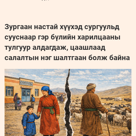
Зургаан настай хүүхэд сургуульд
сууснаар гэр бүлийн харилцааны
тулгуур алдагдаж, цаашлаад
салалтын нэг шалтгаан болж байна