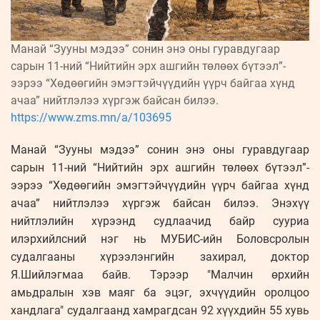
Манай “Зууны мэдээ” сонин энэ оны гуравдугаар
сарын 11-ний “Нийтийн эрх ашгийн төлөөх бүтээл”-
ээрээ “Хөдөөгийн эмэгтэйчүүдийн үүрч байгаа хүнд
ачаа” нийтлэлээ хүргэж байсан билээ.
https://www.zms.mn/a/103695
Манай “Зууны мэдээ” сонин энэ оны гуравдугаар
сарын 11-ний “Нийтийн эрх ашгийн төлөөх бүтээл”-
ээрээ “Хөдөөгийн эмэгтэйчүүдийн үүрч байгаа хүнд
ачаа” нийтлэлээ хүргэж байсан билээ. Энэхүү
нийтлэлийн хүрээнд судлаачид байр сууриа
илэрхийлсний нэг нь МУБИС-ийн Боловсролын
судалгааны хүрээлэнгийн захирал, доктор
Я.Шийлэгмаа байв. Тэрээр "Малчин өрхийн
амьдралын хэв маяг ба эцэг, эхчүүдийн оролцоо
хандлага" судалгаанд хамрагдсан 92 хүүхдийн 55 хувь