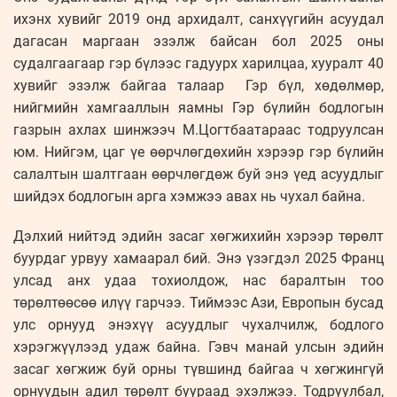
ихэнх хувийг 2019 онд архидалт, санхүүгийн асуудал
дагасан маргаан эзэлж байсан бол 2025 оны
судалгаагаар гэр бүлээс гадуурх харилцаа, хууралт 40
хувийг эзэлж байгаа талаар Гэр бүл, хөдөлмөр,
нийгмийн хамгааллын яамны Гэр бүлийн бодлогын
газрын ахлах шинжээч М.Цогтбаатараас тодруулсан
юм. Нийгэм, цаг үе өөрчлөгдөхийн хэрээр гэр бүлийн
салалтын шалтгаан өөрчлөгдөж буй энэ үед асуудлыг
шийдэх бодлогын арга хэмжээ авах нь чухал байна.
Дэлхий нийтэд эдийн засаг хөгжихийн хэрээр төрөлт
буурдаг урвуу хамаарал бий. Энэ үзэгдэл 2025 Франц
улсад анх удаа тохиолдож, нас баралтын тоо
төрөлтөөсөө илүү гарчээ. Тиймээс Ази, Европын бусад
улс орнууд энэхүү асуудлыг чухалчилж, бодлого
хэрэгжүүлээд удаж байна. Гэвч манай улсын эдийн
засаг хөгжиж буй орны түвшинд байгаа ч хөгжингүй
орнуудын адил төрөлт буураад эхэлжээ. Тодруулбал,