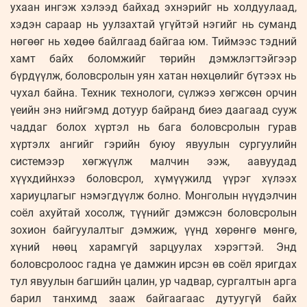
ухаан ингэж хэлээд байхад эхнэрийг нь холдуулаад,
хэдэн сараар нь уулзахтай үгүйтэй нэгийг нь суманд
нөгөөг нь хөдөө байлгаад байгаа юм. Тиймээс тэдний
хамт байх боломжийг төрийн дэмжлэгтэйгээр
бүрдүүлж, боловсролын уян хатан нөхцөлийг бүтээх нь
чухал байна. Техник технологи, сүлжээ хөгжсөн орчин
үеийн энэ нийгэмд дотуур байранд биеэ даагаад сууж
чаддаг болох хүртэл нь бага боловсролын гурав
хүртэлх ангийг гэрийн буюу явуулын сургуулийн
системээр хөгжүүлж малчин ээж, аавуудад
хүүхдийнхээ боловсрол, хүмүүжилд үүрэг хүлээх
хариуцлагыг нэмэгдүүлж болно. Монголын нүүдэлчин
соёл ахуйтай хосолж, түүнийг дэмжсэн боловсролын
зохион байгуулалтыг дэмжиж, үүнд хөрөнгө мөнгө,
хүний нөөц харамгүй зарцуулах хэрэгтэй. Энд
боловсролоос гадна үе дамжин ирсэн өв соёл яригдах
тул явуулын багшийн цалин, ур чадвар, сургалтын арга
барил танхимд зааж байгаагаас дутуугүй байх