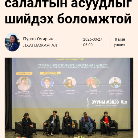
салалтын асуудлыг
ҮНДЭСНИЙ
ВИДЕО
Бизнес
ФОТО
МЭДЭЭЛЛИЙН
хөгжил
шийдэх боломжтой
ZUUNII
ТӨВ
Leaderships
УРЛАГ
MEDEE
forum
Бүртгүүлэх
WEEKLY
Нэвтрэх
Пүрэв-Очирын
2026-03-27
8 мин
ЛХАГВАЖАРГАЛ
06:00
унших