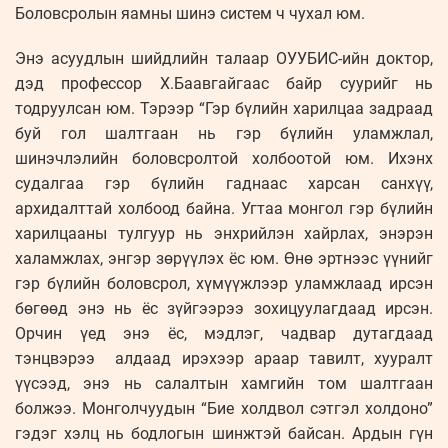
Боловсролын яамны шинэ систем ч чухал юм.
Энэ асуудлын шийдлийн талаар ОУУБИС-ийн доктор,
дэд профессор Х.Баавгайгаас байр суурийг нь
тодруулсан юм. Тэрээр “Гэр бүлийн харилцаа задраад
буй гол шалтгаан нь гэр бүлийн уламжлал,
шинэчлэлийн боловсролтой холбоотой юм. Ихэнх
судалгаа гэр бүлийн гаднаас харсан санхүү,
архидалттай холбоод байна. Угтаа монгол гэр бүлийн
харилцааны тулгуур нь энхрийлэн хайрлах, энэрэн
халамжлах, энгэр зөрүүлэх ёс юм. Өнө эртнээс үүнийг
гэр бүлийн боловсрол, хүмүүжлээр уламжлаад ирсэн
бөгөөд энэ нь ёс зүйгээрээ зохицуулагдаад ирсэн.
Орчин үед энэ ёс, мэдлэг, чадвар дутагдаад
тэнцвэрээ алдаад ирэхээр араар тавилт, хууралт
үүсээд, энэ нь салалтын хамгийн том шалтгаан
болжээ. Монголчуудын “Бие холдвол сэтгэл холдоно”
гэдэг хэлц нь бодлогын шинжтэй байсан. Ардын гүн