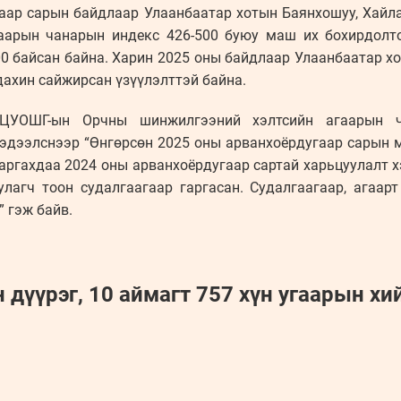
аар сарын байдлаар Улаанбаатар хотын Баянхошуу, Хайла
гаарын чанарын индекс 426-500 буюу маш их бохирдолт
0 байсан байна. Харин 2025 оны байдлаар Улаанбаатар х
 дахин сайжирсан үзүүлэлттэй байна.
ЦУОШГ-ын Орчны шинжилгээний хэлтсийн агаарын ч
дээлснээр “Өнгөрсөн 2025 оны арванхоёрдугаар сарын 
гаргахдаа 2024 оны арванхоёрдугаар сартай харьцуулалт х
улагч тоон судалгаагаар гаргасан. Судалгаагаар, агаарт
” гэж байв.
дүүрэг, 10 аймагт 757 хүн угаарын хи