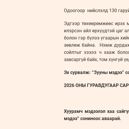
Одоогоор нийслэлд 130 гаруй
Эдгээр төхөөрөмжөөс ирэх м
илэрсэн айл өрхүүдтэй цаг а
болон гэр бүлээ угаарын хи
зөвлөж байна. Нэмж дурдаха
сойлтыг хэзээ ч хааж болох
завсаргүй байх, том хүнгүй ү
Эх сурвалж: “Зууны мэдээ” с
2026 ОНЫ ГУРАВДУГААР САРЫ
Хуурамч мэдээлэл хаа сайгү
мэдээ” сониноос аваарай.