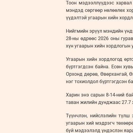
Тоон мэдээллүүдээс харвал 
мэндэд сөргөөр нөлөөлөх хо
үүдэлтэй угаарын хийн хорд
Нийгмийн эрүүл мэндийн үнд
28-ны өдрөөс 2026 оны гура
хүн угаарын хийн хордлогын
Угаарын хийн хордлогод өрт
бүртгэгдсэн байна. Есөн хувь
Орхонд дөрөв, Өвөрхангай, Ө
нэг тохиолдол бүртгэгдсэн 
Харин энэ сарын 8-14-ний ба
таван жилийн дунджаас 27.7 
Түүнчлэн, нийслэлийн түлш 
угаарын хий мэдрэгч төхөөр
буй мэдээлэлд үндэслэн яара