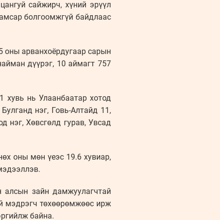
цангуй сайжирч, хүний эрүүл
намсар болгоомжгүй байдлаас
5 оны арванхоёрдугаар сарын
айман дүүрэг, 10 аймагт 757
1 хувь нь Улаанбаатар хотод
 Булганд нэг, Говь-Алтайд 11,
д нэг, Хөвсгөлд гурав, Увсад
өх оны мөн үеэс 19.6 хувиар,
 мэдээллэв.
ан алсын зайн дамжуулагчтай
ий мэдрэгч төхөөрөмжөөс ирж
эргийлж байна.