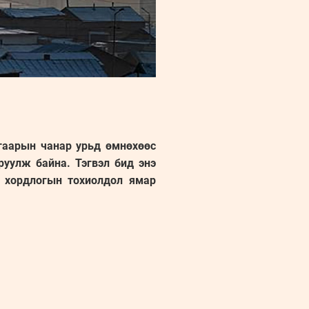
агаарын чанар урьд өмнөхөөс
уулж байна. Тэгвэл бид энэ
н хордлогын тохиолдол ямар