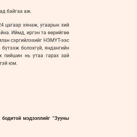
ад байгаа аж.
4 цагаар хянаж, угаарын хий
йна. Иймд, иргэн та өөрийгөө
илан сэргийлэхийг НЭМҮТ-ээс
 бүтээж болохгүй, яндангийн
ух пийшин нь утаа гарах зай
гтэй юм.
н бодитой мэдээллийг “Зууны