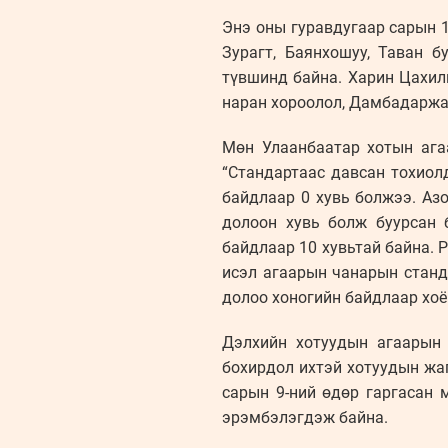
Энэ оны гуравдугаар сарын 1
Зурагт, Баянхошуу, Таван 
түвшинд байна. Харин Цахилг
наран хороолол, Дамбадаржа
Мөн Улаанбаатар хотын ага
“Стандартаас давсан тохиолд
байдлаар 0 хувь болжээ. Аз
долоон хувь болж буурсан 
байдлаар 10 хувьтай байна. Р
исэл агаарын чанарын станд
долоо хоногийн байдлаар х
Дэлхийн хотуудын агаарын 
бохирдол ихтэй хотуудын жаг
сарын 9-ний өдөр гаргасан 
эрэмбэлэгдэж байна.