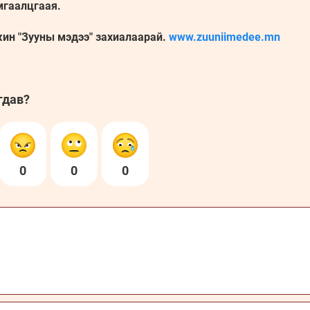
мгаалцгаая.
жин "Зууны мэдээ" захиалаарай.
www.zuuniimedee.mn
гдав?
0
0
0