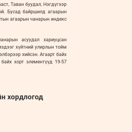
аст, Таван буудал, Нэгдүгээр
ой. Бусад байршилд агаарын
отын агаарын чанарын индекс
анарын асуудал хариуцсан
мэдээг хүйтний улирлын тойм
элбэрээр хийсэн. Агаарт байх
 байх хорт элементүүд 19-57
йн хордлогод