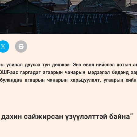
ы улирал дуусах тун дөхжээ. Энэ өвөл нийслэл хотын 
ОШГ-аас гаргадаг агаарын чанарын мэдээлэл бидэнд хар
 буландаа агаарын чанарын харьцуулалт, угаарын хий
5 дахин сайжирсан үзүүлэлттэй байна”