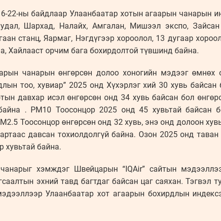
6-22-ны байдлаар Улаанбаатар хотын агаарын чанарын инд
буудал, Шархад, Налайх, Амгалан, Мишээл экспо, Зайса
аан станц, Яармаг, Нэгдүгээр хороолол, 13 дугаар хороол
а, Хайлааст орчим бага бохирдолтой түвшинд байна.
арын чанарын өнгөрсөн долоо хоногийн мэдээг өмнөх 
лын тоо, хувиар” 2025 онд Хүхэрлэг хий 30 хувь байсан
отын давхар исэл өнгөрсөн онд 34 хувь байсан бол өнгөр
байна . РМ10 Тоосонцор 2025 онд 45 хувьтай байсан б
М2.5 Тоосонцор өнгөрсөн онд 32 хувь, энэ онд долоон хув
артаас давсан тохиолдолгүй байна. Озон 2025 онд таван 
оёр хувьтай байна.
чанарыг хэмждэг Швейцарын “IQAir” сайтын мэдээллэ
саалтын эхний тавд багтдаг байсан цаг саяхан. Тэгвэл т
мэдээллээр Улаанбаатар хот агаарын бохирдлын индекс