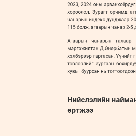
2023, 2024 оны арванхоёрдуг
хороолол, Зурагт орчимд а
чанарын индекс дунджаар 20
115 болж, агаарын чанар 2-5
Агаарын чанарын талаар 
мэргэжилтэн Д.Өнөрбатын мэ
хэлбэрээр гаргасан. Үүнийг 
төвлөрлийг зургаан бохирду
хувь буурсан нь тогтоогдсон
Нийслэлийн найман 
өртжээ