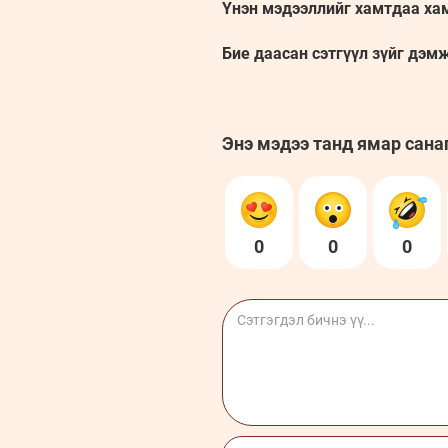
Үнэн мэдээллийг хамтдаа ха
Бие даасан сэтгүүл зүйг дэм
Энэ мэдээ танд ямар сана
0
0
0