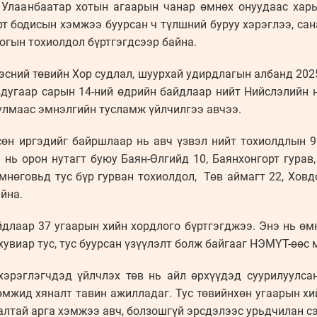
Улаанбаатар хотын агаарын чанар өмнөх онуудаас харь
рт бодисын хэмжээ буурсан ч түлшний буруу хэрэглээ, са
логын тохиолдол бүртгэгдсээр байна.
эсний төвийн Хор судлал, шуурхай удирдлагын албанд 202
вдугаар сарын 14-ний өдрийн байдлаар нийт Нийслэлийн н
 улмаас эмнэлгийн тусламж үйлчилгээ авчээ.
сөн иргэдийг байршлаар нь авч үзвэл нийт тохиолдлын 9
 нь орон нутагт буюу Баян-Өлгийд 10, Баянхонгорт гурав,
мнөговьд тус бүр гурван тохиолдол, Төв аймагт 22, Ховдо
байна.
йдлаар 37 угаарын хийн хордлого бүртгэгджээ. Энэ нь өмн
хувиар тус, тус буурсан үзүүлэлт болж байгааг НЭМҮТ-өөс
хэрэглэгчдэд үйлчлэх төв нь айл өрхүүдэд суурилуулс
өмжид хяналт тавин ажилладаг. Тус төвийнхөн угаарын х
лтай арга хэмжээ авч, болзошгүй эрсдэлээс урьдчилан с