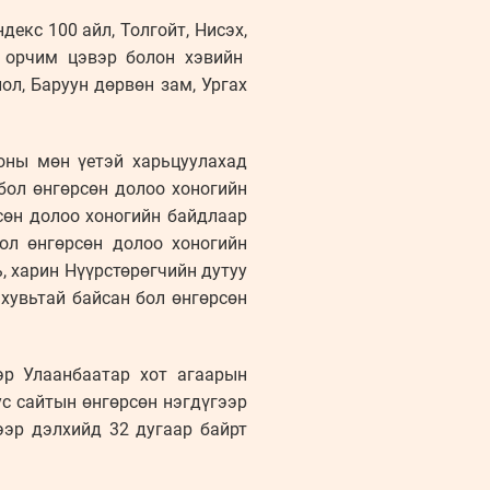
екс 100 айл, Толгойт, Нисэх,
н орчим цэвэр болон хэвийн
ол, Баруун дөрвөн зам, Ургах
оны мөн үетэй харьцуулахад
 бол өнгөрсөн долоо хоногийн
сөн долоо хоногийн байдлаар
ол өнгөрсөн долоо хоногийн
ь, харин Нүүрстөрөгчийн дутуу
хувьтай байсан бол өнгөрсөн
эр Улаанбаатар хот агаарын
ус сайтын өнгөрсөн нэгдүгээр
ээр дэлхийд 32 дугаар байрт