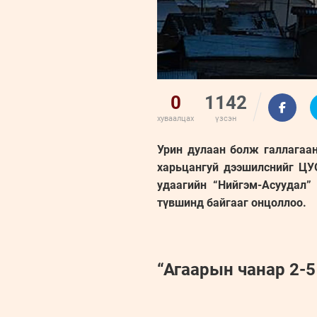
0
1142
хуваалцах
үзсэн
Урин дулаан болж галлагаан
харьцангуй дээшилснийг ЦУ
удаагийн “Нийгэм-Асуудал”
түвшинд байгааг онцоллоо.
“Агаарын чанар 2-