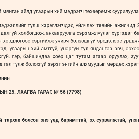
 мянган айлд угаарын хий мэдрэгч төхөөрөмж суурилуула
эдээллийг түлш хэрэглэгчдэд үйлчлэх төвийн ажилчид 2
лдалгүй холбогдож, анхааруулга сэрэмжлүүлэг хүргэдэг ба
йн хордлогоос сэргийлж учирч болзошгүй эрсдэлээс урьдч
д, угаарын хий амтгүй, үнэргүй тул яндангаа авч, өрхөө
гүй, гэр, байшиндаа хоёр цаг тутам агаар оруулах, зу
ед гал түлж болохгүй зэрэг энгийн алхмуудыг мөрдөх хэрэ
онин
Н 25. ЛХАГВА ГАРАГ. № 56 (7798)
й тархах болсон энэ үед баримттай, эх сурвалжтай, үнэ