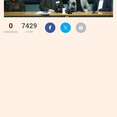
0
7429
хуваалцах
үзсэн