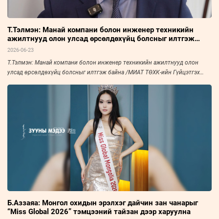
Т.Тэлмэн: Манай компани болон инженер техникийн
ажилтнууд олон улсад өрсөлдөхүйц болсныг илтгэж
байна
2026-06-23
Т.Тэлмэн: Манай компани болон инженер техникийн ажилтнууд олон
улсад өрсөлдөхүйц болсныг илтгэж байна /МИАТ ТӨХК-ийн Гүйцэтгэх
захирал/
Б.Аззаяа: Монгол охидын эрэлхэг дайчин зан чанарыг
“Miss Global 2026” тэмцээний тайзан дээр харуулна