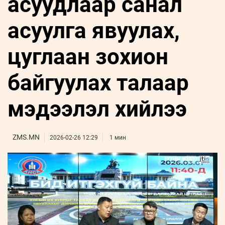
асуудлаар санал
ҮНДЭСНИЙ
ВИДЕО
Бизнес
ФОТО
МЭДЭЭЛЛИЙН
хөгжил
асуулга явуулах,
ZUUNII
ТӨВ
Leaderships
УРЛАГ
MEDEE
forum
Бүртгүүлэх
WEEKLY
Нэвтрэх
цуглаан зохион
байгуулах талаар
мэдээлэл хийлээ
ZMS.MN
2026-02-26 12:29
1 мин