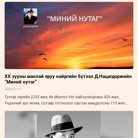
ХХ зууны манлай яруу найргийн бүтээл Д.Нацагдоржийн
“Миний нутаг”
2026-07-11
Тулгар төрийн 2235 жил, Их Монгол Улс байгуулагдсаны 820 жил,
Үндэсний эрх чөлөө, тусгаар тогтнолоо сэргээн мандуулсны 115 жил,
Ардын хувьсгалын 105 жил, Ардчилсан хувьсгалын 36 жил, Монголын
шинэ үеийн уран зохиолыг үндэслэгч, зохиолч Д.Нацагдоржийн
мэндэлсний 120 жилийн ой энэ онд тохиож байна.