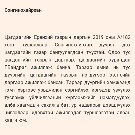
Сонгинохайрхан
Цагдаагийн Ерөнхий газрын даргын 2019 оны А/182
тоот тушаалаар Сонгинохайрхан дүүрэг дэх
цагдаагийн газар байгуулагдсан түүхтэй. Одоо тус
цагдаагийн газрын даргаар, цагдаагийн хурандаа
Г.Байдраг ажиллаж байна. Тэрээр өмнө нь тус
дүүргийн цагдаагийн газрын нэгдүгээр хэлтсийн
даргаар ажиллаж байсан. Тэрээр дүүргийн хэмжээнд
гэмт хэргээс урьдчилан сэргийлэх, иргэдэд үзүүлэх
тусламж үйлчилгээний хүртээмжийг нэмэгдүүлэх,
алба хаагчдын сахилга бат, ур чадварыг дээшлүүлэх
чиглэлээр идэвхтэй ажилладаг туршлагатай албан
хаагч юм.