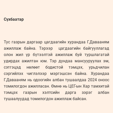
Сүхбаатар
Тус газрын даргаар цагдаагийн хурандаа Г.Давааням
ажиллаж байна. Тэрээр цагдаагийн байгууллагад
олон жил үр бүтээлтэй ажиллаж буй туршлагатай
удирдах ажилтан юм. Тэр дундаа мансууруулах эм,
сэтгэцэд нөлөөт бодистой тэмцэх, урьдчилан
сэргийлэх чиглэлээр мэргэшсэн байна. Хурандаа
Г.Давааням нь одоогийн албан тушаалдаа 2024 оноос
томилогдон ажилласан. Өмнө нь ЦЕГ-ын Хар тамхитай
тэмцэх газрын хэлтсийн дарга зэрэг албан
тушаалуудад томилогдон ажиллаж байсан.