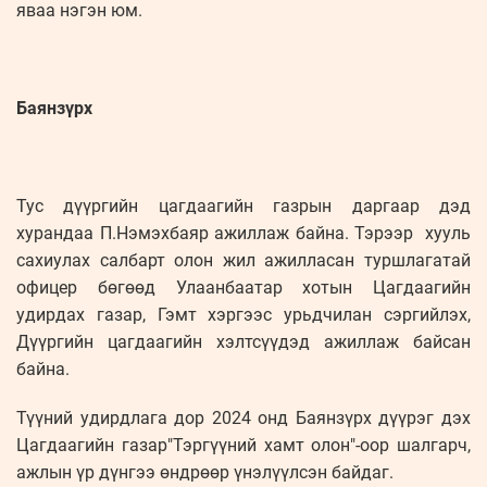
яваа нэгэн юм.
Баянзүрх
Тус дүүргийн цагдаагийн газрын даргаар дэд
хурандаа П.Нэмэхбаяр ажиллаж байна. Тэрээр хууль
сахиулах салбарт олон жил ажилласан туршлагатай
офицер бөгөөд Улаанбаатар хотын Цагдаагийн
удирдах газар, Гэмт хэргээс урьдчилан сэргийлэх,
Дүүргийн цагдаагийн хэлтсүүдэд ажиллаж байсан
байна.
Түүний удирдлага дор 2024 онд Баянзүрх дүүрэг дэх
Цагдаагийн газар"Тэргүүний хамт олон"-оор шалгарч,
ажлын үр дүнгээ өндрөөр үнэлүүлсэн байдаг.