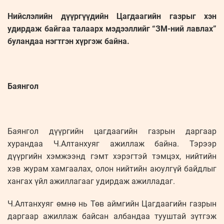
Нийслэлийн дүүргүүдийн Цагдаагийн газрыг хэн
удирдаж байгаа талаарх мэдээллийг “ЗМ-ний лавлах”
буландаа нэгтгэн хүргэж байна.
Баянгол
Баянгол дүүргийн цагдаагийн газрын даргаар
хурандаа Ч.Алтанхуяг ажиллаж байна. Тэрээр
дүүргийн хэмжээнд гэмт хэрэгтэй тэмцэх, нийтийн
хэв журам хамгаалах, олон нийтийн аюулгүй байдлыг
хангах үйл ажиллагааг удирдаж ажилладаг.
Ч.Алтанхуяг өмнө нь Төв аймгийн Цагдаагийн газрын
даргаар ажиллаж байсан албандаа тууштай зүтгэж