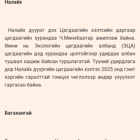
Налайх
Налайх дүүрэг дэх Цагдаагийн хэлтсийн даргаар
цагдаагийн хурандаа Ч.Мөнхбаатар ажиллаж байна.
Өмнө нь Экологийн цагдаагийн албанд (ЭЦА)
цагдаагийн дэд хурандаа цолтойгоор удирдах албан
тушаал хашиж байсан туршлагатай. Түүний удирдлага
дор Налайх дүүргийн цагдаагийн хэлтэс 2025 онд гэмт
хэргийн гаралттай тэмцэх чиглэлээр өндөр үзүүлэлт
гаргасан байна.
Багахангай