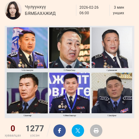
ҮНДЭСНИЙ
ВИДЕО
Бизнес
Чулуунхүү
ФОТО
2026-02-26
МЭДЭЭЛЛИЙН
3 мин
хөгжил
БЯМБАХАЖИД
06:00
унших
ZUUNII
ТӨВ
Leaderships
УРЛАГ
MEDEE
forum
Бүртгүүлэх
WEEKLY
Нэвтрэх
0
1277
хуваалцах
үзсэн