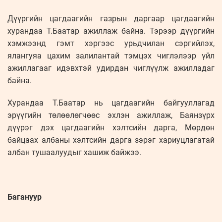
Дүүргийн цагдаагийн газрын даргаар цагдаагийн
хурандаа Т.Баатар ажиллаж байна. Тэрээр дүүргийн
хэмжээнд гэмт хэргээс урьдчилан сэргийлэх,
ялангуяа цахим залилантай тэмцэх чиглэлээр үйл
ажиллагааг идэвхтэй удирдан чиглүүлж ажилладаг
байна.
Хурандаа Т.Баатар нь цагдаагийн байгууллагад
эрүүгийн төлөөлөгчөөс эхлэн ажиллаж, Баянзүрх
дүүрэг дэх цагдаагийн хэлтсийн дарга, Мөрдөн
байцаах албаны хэлтсийн дарга зэрэг хариуцлагатай
албан тушаалуудыг хашиж байжээ.
Багануур