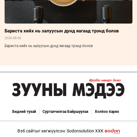
Бариста хийх нь залуусын дунд яагаад трэнд болов
2026-08-06
Бариста хийх нь залуусын дунд яагаад трэнд болов
Бидний тухай
Сурталчилгаа Байршуулах
Холбоо барих
Вэб сайтыг хөгжүүлсэн: Sodonsolution ХХК