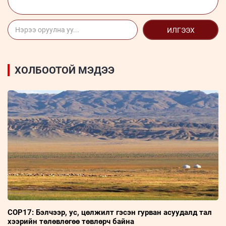
ИЛГЭЭХ
ХОЛБООТОЙ МЭДЭЭ
COP17: Бэлчээр, ус, цөлжилт гэсэн гурван асуудалд тал
хээрийн төлөвлөгөө төвлөрч байна