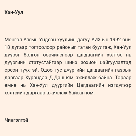
Хан-Уул
Монгол Улсын Үндсэн хуулийн дагуу УИХ-ын 1992 оны
18 дугаар тогтоолоор районыг татан буулгаж, Хан-Уул
дүүрэг болгон өөрчилснөөр цагдаагийн хэлтэс нь
дүүргийн статустайгаар шинэ зохион байгуулалтад
орсон түүхтэй. Одоо тус дүүргийн цагдаагийн газрын
даргаар Хурандаа Д.Дашням ажиллаж байна. Тэрээр
өмнө нь Хан-Уул дүүргийн Цагдаагийн нэгдүгээр
хэлтсийн даргаар ажиллаж байсан юм.
Чингэлтэй