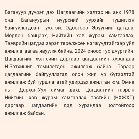
Багануур дүүрэг дэх Цагдаагийн хэлтэс нь анх 1978
онд Багануурын нүүрсний уурхайг түшиглэн
байгуулагдсан түүхтэй. Одоогоор Эрүүгийн цагдаа,
Мөрдөн байцаах, Нийтийн хэв журам хамгаалах,
Тээврийн цагдаа зэрэг төрөлжсөн нэгжүүдтэйгээр үйл
ажиллагаагаа явуулж байна. 2024 оноос тус дүүргийн
Цагдаагийн хэлтсийн даргаар цагдаагийн хурандаа
Н.Батхишиг томилогдон ажиллаж байна. Тэрээр
цагдаагийн байгууллагад олон жил үр бүтээлтэй
ажиллаж буй туршлагатай удирдах ажилтан юм. Өмнө
нь Дархан-Уул аймаг дахь Цагдаагийн газрын
Нийтийн хэв журам хамгаалах тасгийн (НХЖХТ)
даргаар цагдаагийн дэд хурандаа цолтойгоор
ажиллаж байсан.