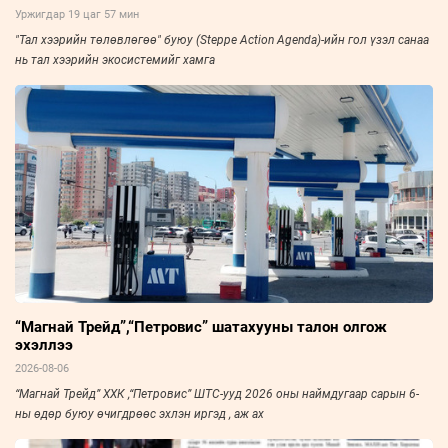
Уржигдар 19 цаг 57 мин
"Тал хээрийн төлөвлөгөө" буюу (Steppe Action Agenda)-ийн гол үзэл санаа
нь тал хээрийн экосистемийг хамга
“Магнай Трейд”,“Петровис” шатахууны талон олгож
эхэллээ
2026-08-06
“Магнай Трейд” ХХК ,“Петровис” ШТС-ууд 2026 оны наймдугаар сарын 6-
ны өдөр буюу өчигдрөөс эхлэн иргэд , аж ах