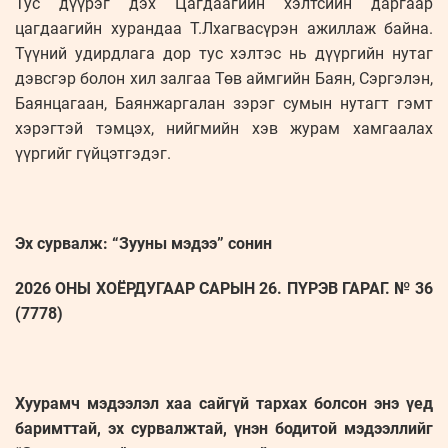
Тус дүүрэг дэх Цагдаагийн хэлтсийн даргаар
цагдаагийн хурандаа Т.Лхагвасүрэн ажиллаж байна.
Түүний удирдлага дор тус хэлтэс нь дүүргийн нутаг
дэвсгэр болон хил залгаа Төв аймгийн Баян, Сэргэлэн,
Баянцагаан, Баянжаргалан зэрэг сумын нутагт гэмт
хэрэгтэй тэмцэх, нийгмийн хэв журам хамгаалах
үүргийг гүйцэтгэдэг.
Эх сурвалж: “Зууны мэдээ” сонин
2026 ОНЫ ХОЁРДУГААР САРЫН 26. ПҮРЭВ ГАРАГ. № 36
(7778)
Хуурамч мэдээлэл хаа сайгүй тархах болсон энэ үед
баримттай, эх сурвалжтай, үнэн бодитой мэдээллийг