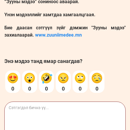
“Зууны мэдээ” сониноос аваарай.
Үнэн мэдээллийг хамтдаа хамгаалцгаая.
Бие даасан сэтгүүл зүйг дэмжин "Зууны мэдээ"
захиалаарай.
www.zuuniimedee.mn
Энэ мэдээ танд ямар санагдав?
0
0
0
0
0
0