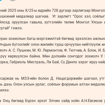
УРЛАГ
иний 2025 оны Х/25-ы өдрийн 728 дугаар зарлигаар Монгол
шкиний медалиар шагнав. Уг зарлигт “Орос хэл, соёлыг
үйлсэд оруулсан гавьяа, зүтгэлийн төлөө Монгол Улсын
гай” гэжээ.
 уран зохиолын багш мэргэжилтэй бөгөөд эрхэлсэн ажлынх
олчдын бүтээлийг олон жилийн турш орчуулан нийтлүүлж м
олч А. С. Пушкин, М. Ю. Лермонтов, Ф. Тютчев, А. Блок, И. 
рүү хөрвүүлсэн байна. Мөн дэлхийн сонгодог зохиолч У.
орка, Габриэль Мистраль, Ли Бай, Сү Дөнпо зэрэг яруу на
гсаржав нь МЗЭ-ийн болон Д. Нацагдоржийн шагнал, ут
ань дахь Олон улсын урлаг, соёлын форумын алтан медали
билээ.
а Онц бөгөөд Бүрэн эрхэт Элчин сайд ноён А.Н.Евсиков 