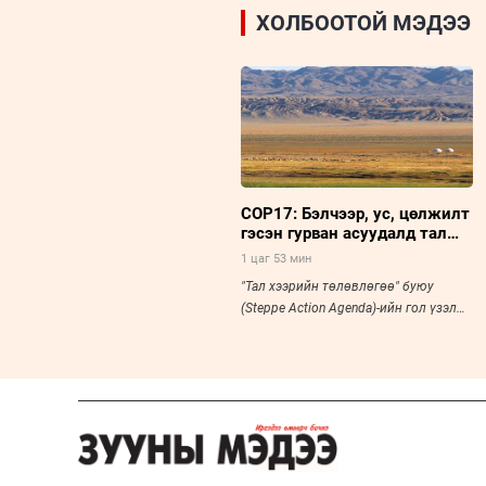
ХОЛБООТОЙ МЭДЭЭ
COP17: Бэлчээр, ус, цөлжилт
гэсэн гурван асуудалд тал
хээрийн төлөвлөгөө төвлөрч
1 цаг 53 мин
байна
"Тал хээрийн төлөвлөгөө" буюу
(Steppe Action Agenda)-ийн гол үзэл
санаа нь тал хээрийн экосистемийг
хамга