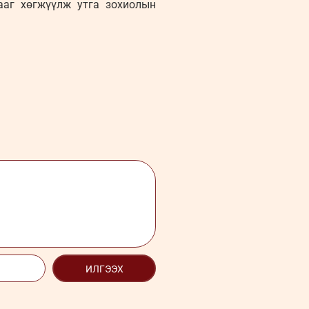
ааг хөгжүүлж утга зохиолын
ИЛГЭЭХ