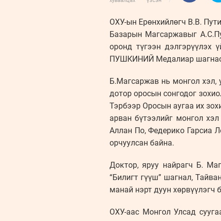
хуваалцах
үзсэн
ОХУ-ын Ерөнхийлөгч В.В. Пут
Базарын Магсаржавыг А.С.Пу
оронд түгээн дэлгэрүүлэх 
ПУШКИНИЙ Медалиар шагнасу
Б.Магсаржав нь монгол хэл,
дотор оросын сонгодог зохи
Тэрбээр Оросын аугаа их зохи
арван бүтээлийг монгол хэл 
Аллан По, Федерико Гарсиа Л
орчуулсан байна.
Доктор, яруу найрагч Б. Ма
“Билигт гүүш” шагнал, Тайв
манай нэрт дуун хөрвүүлэгч 
ОХУ-аас Монгол Улсад сууга