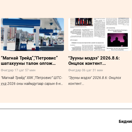
“Магнай Трейд”,“Петровис”
"Зууны мэдээ" 2026.8.6:
шатахууны талон олгож
Онцлох контент...
эхэллээ
Өчигдөр 17 цаг 57 мин
Өчигдөр 06 цаг 31 мин
“Магнай Трейд” ХХК ,“Петровис” ШТС-
"Зууны мэдээ" 2026.8.6: Онцлох
ууд 2026 оны наймдугаар сарын 6-ны
контент...
өдөр буюу өчигдрөөс эхлэн иргэд ,
аж ах
Бидний