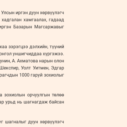
 Улсын иргэн дуун хөрвүүлэгч
 хадгалан хамгаалах, гадаад
 иргэн Базарын Магсаржавыг
аа зэрэгцээ дэлхийн, түүний
онгол уншигчиддаа хүргэжээ.
Бунин, А. Ахматова нарын олон
 Шекспир, Уолт Уитмен, Эдгар
йрагчдын 1000 гаруй зохиолыг
га зохиолын орчуулгын төлөө
ар урьд нь шагнагдаж байсан
уг шагналыг дуун хөрвүүлэгч