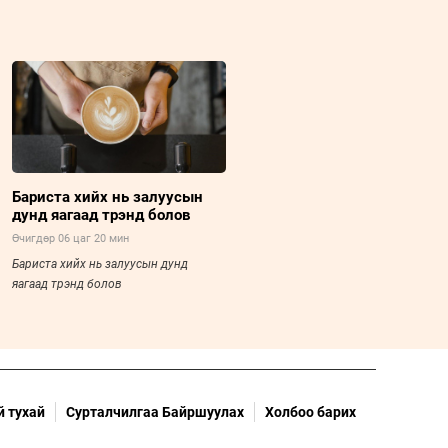
Бариста хийх нь залуусын
дунд яагаад трэнд болов
Өчигдөр 06 цаг 20 мин
Бариста хийх нь залуусын дунд
яагаад трэнд болов
 тухай
Сурталчилгаа Байршуулах
Холбоо барих