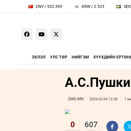
.93₮
CNY / 532.39₮
KRW / 2.52₮
SEK / 37
ЭХЛЭЛ
УЛС ТӨР
НИЙГЭМ
ХҮҮХДИЙН ЕРТӨН
А.С.Пушки
ҮЗЭЛ БОДЛЫН ЧӨЛӨӨТ
ЯРИЛЦАХ ЦАГ
ТАЛБАР
Сайд ярьж бай
Зууны мэдээни
ZMS.MN
2026-02-04 12:38
1 м
Дугаарын зочи
Бизнес хөгжил
0
607
Leaderships fo