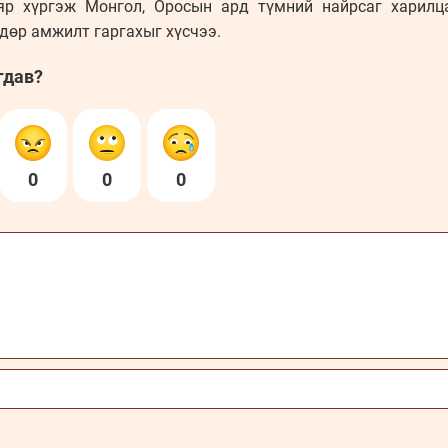
яр хүргэж Монгол, Оросын ард түмний найрсаг харилц
дөр амжилт гаргахыг хүсчээ.
гдав?
0
0
0