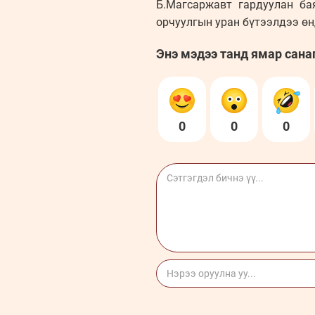
Б.Магсаржавт гардуулан ба
орчуулгын уран бүтээлдээ өн
Энэ мэдээ танд ямар сана
0
0
0