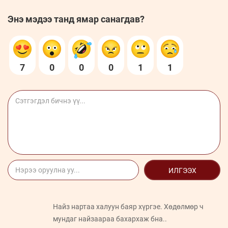
Энэ мэдээ танд ямар санагдав?
7
0
0
0
1
1
ИЛГЭЭХ
Найз нартаа халуун баяр хүргэе. Хөдөлмөр ч
мундаг найзаараа бахархаж бна..