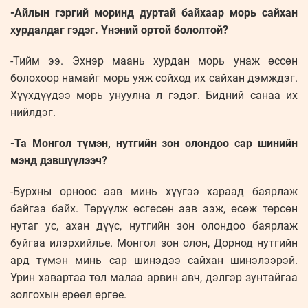
-Айлын гэргий моринд дуртай байхаар морь сайхан
хурдалдаг гэдэг. Үнэний ортой бололтой?
-Тийм ээ. Эхнэр маань хурдан морь унаж өссөн
болохоор намайг морь уяж сойход их сайхан дэмждэг.
Хүүхдүүдээ морь унуулна л гэдэг. Бидний санаа их
нийлдэг.
-Та Монгол түмэн, нутгийн зон олондоо сар шинийн
мэнд дэвшүүлээч?
-Бурхны орноос аав минь хүүгээ хараад баярлаж
байгаа байх. Төрүүлж өсгөсөн аав ээж, өсөж төрсөн
нутаг ус, ахан дүүс, нутгийн зон олондоо баярлаж
буйгаа илэрхийлье. Монгол зон олон, Дорнод нутгийн
ард түмэн минь сар шинэдээ сайхан шинэлээрэй.
Урин хавартаа төл малаа арвин авч, дэлгэр зунтайгаа
золгохын ерөөл өргөе.