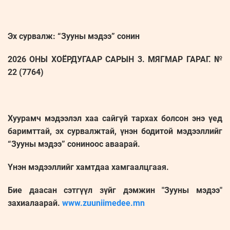
Эх сурвалж: “Зууны мэдээ” сонин
2026 ОНЫ ХОЁРДУГААР САРЫН 3. МЯГМАР ГАРАГ. №
22 (7764)
Хуурамч мэдээлэл хаа сайгүй тархах болсон энэ үед
баримттай, эх сурвалжтай, үнэн бодитой мэдээллийг
“Зууны мэдээ” сониноос аваарай.
Үнэн мэдээллийг хамтдаа хамгаалцгаая.
Бие даасан сэтгүүл зүйг дэмжин "Зууны мэдээ"
захиалаарай.
www.zuuniimedee.mn