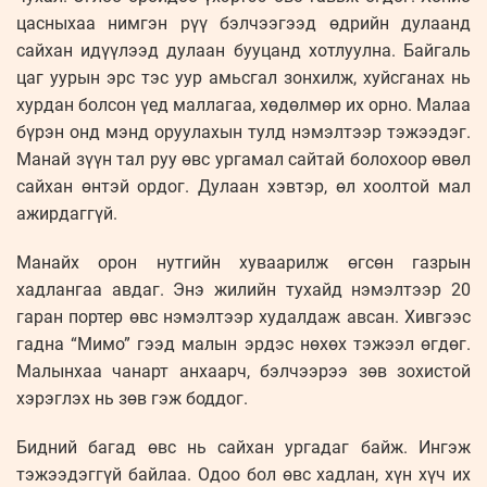
цасныхаа нимгэн рүү бэлчээгээд өдрийн дулаанд
сайхан идүүлээд дулаан бууцанд хотлуулна. Байгаль
цаг уурын эрс тэс уур амьсгал зонхилж, хуйсганах нь
хурдан болсон үед маллагаа, хөдөлмөр их орно. Малаа
бүрэн онд мэнд оруулахын тулд нэмэлтээр тэжээдэг.
Манай зүүн тал руу өвс ургамал сайтай болохоор өвөл
сайхан өнтэй ордог. Дулаан хэвтэр, өл хоолтой мал
ажирдаггүй.
Манайх орон нутгийн хуваарилж өгсөн газрын
хадлангаа авдаг. Энэ жилийн тухайд нэмэлтээр 20
гаран портер өвс нэмэлтээр худалдаж авсан. Хивгээс
гадна “Мимо” гээд малын эрдэс нөхөх тэжээл өгдөг.
Малынхаа чанарт анхаарч, бэлчээрээ зөв зохистой
хэрэглэх нь зөв гэж боддог.
Бидний багад өвс нь сайхан ургадаг байж. Ингэж
тэжээдэггүй байлаа. Одоо бол өвс хадлан, хүн хүч их