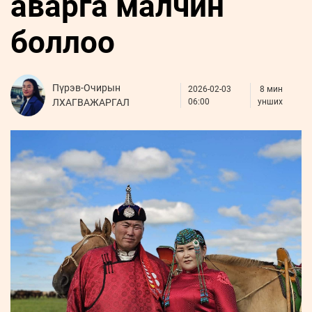
аварга малчин
ҮНДЭСНИЙ
ВИДЕО
Бизнес
ФОТО
МЭДЭЭЛЛИЙН
хөгжил
боллоо
ZUUNII
ТӨВ
Leaderships
УРЛАГ
MEDEE
forum
Бүртгүүлэх
WEEKLY
Нэвтрэх
Пүрэв-Очирын
2026-02-03
8 мин
ЛХАГВАЖАРГАЛ
06:00
унших