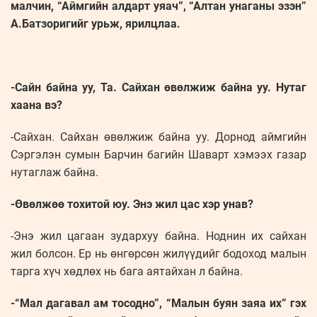
малчин, “Аймгийн алдарт уяач”, “Алтан унаганы эзэн”
А.Батзоригийг урьж, ярилцлаа.
-Сайн байна уу, Та. Сайхан өвөлжиж байна уу. Нутаг
хаана вэ?
-Сайхан. Сайхан өвөлжиж байна уу. Дорнод аймгийн
Сэргэлэн сумын Барчин багийн Шаварт хэмээх газар
нутаглаж байна.
-Өвөлжөө тохитой юу. Энэ жил цас хэр унав?
-Энэ жил цагаан зудархуу байна. Ноднин их сайхан
жил болсон. Ер нь өнгөрсөн жилүүдийг бодоход малын
тарга хүч хөдлөх нь бага аятайхан л байна.
-“Мал дагавал ам тосодно”, “Малын буян заяа их” гэх