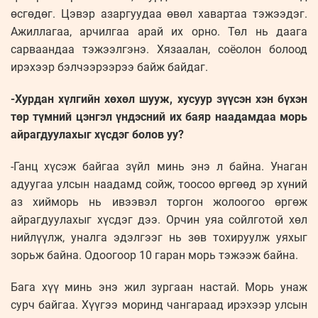
өсгөдөг. Цэвэр азаргуудаа өвөл хавартаа тэжээдэг.
Ажиллагаа, арчилгаа арай их орно. Төл нь даага
сарваандаа тэжээлгэнэ. Хязаалан, соёолон болоод
ирэхээр бэлчээрээрээ байж байдаг.
-Хурдан хүлгийн хөхөл шууж, хусуур зүүсэн хэн бүхэн
төр түмний цэнгэл үндэсний их баяр наадамдаа морь
айрагдуулахыг хүсдэг болов уу?
-Ганц хүсэж байгаа зүйл минь энэ л байна. Унаган
адуугаа улсын наадамд сойж, тоосоо өргөөд эр хүний
аз хийморь нь ивээвэл торгон жолоогоо өргөж
айрагдуулахыг хүсдэг дээ. Орчин уяа сойлготой хөл
нийлүүлж, уналга эдэлгээг нь зөв тохируулж уяхыг
зорьж байна. Одоогоор 10 гаран морь тэжээж байна.
Бага хүү минь энэ жил зургаан настай. Морь унаж
сурч байгаа. Хүүгээ моринд чангараад ирэхээр улсын