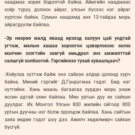
наадмаа зорих бодолтой байна. Аймгийн наадмаас
хоёр түрүү, долоон айраг, улсын бүсээс нэг айраг
хүртсэн байна. Сумын наадамд анх 13-тайдаа морь
айрагдуулж байлаа.
-Эр нөхрөө малд яваад ирэхэд халуун цай ундтай
угтаж, малын хашаа хороогоо цэвэрлэхээс эхлэх
малчин эзэгтэйн завгүй амьдрал энэ амжилттай
салшгүй холбоотой. Гэргийнхээ тухай хуваалцаач?
-Хоёулаа зүтгэж байж энэ сайхан алдар цолонд хүрч
байна. Миний гэргийг Д.Гүндэгмаа гэдэг. Бид нэг
нутгийнх. Хань маань багаасаа хурдан морь унаж
өссөн адтай охин байлаа. Мөн уртын дуу их сайхан
дуулдаг. Их Монгол Улсын 800 жилийн ойгоор 800
уртын дуучны нэг болж оролцож байлаа. Хань сайтын
заяа өөдөө гэдэг шүү дээ. Ажилч хөдөлмөрч сайхан
бүсгүй.