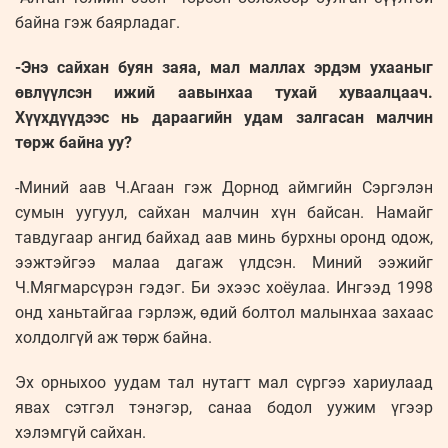
байна гэж баярладаг.
-Энэ сайхан буян заяа, мал маллах эрдэм ухааныг
өвлүүлсэн ижий аавынхаа тухай хуваалцаач.
Хүүхдүүдээс нь дараагийн удам залгасан малчин
төрж байна уу?
-Миний аав Ч.Агаан гэж Дорнод аймгийн Сэргэлэн
сумын уугуул, сайхан малчин хүн байсан. Намайг
тавдугаар ангид байхад аав минь бурхны оронд одож,
ээжтэйгээ малаа дагаж үлдсэн. Миний ээжийг
Ч.Мягмарсүрэн гэдэг. Би эхээс хоёулаа. Ингээд 1998
онд ханьтайгаа гэрлэж, өдий болтол малынхаа захаас
холдолгүй аж төрж байна.
Эх орныхоо уудам тал нутагт мал сүргээ хариулаад
явах сэтгэл тэнэгэр, санаа бодол уужим үгээр
хэлэмгүй сайхан.