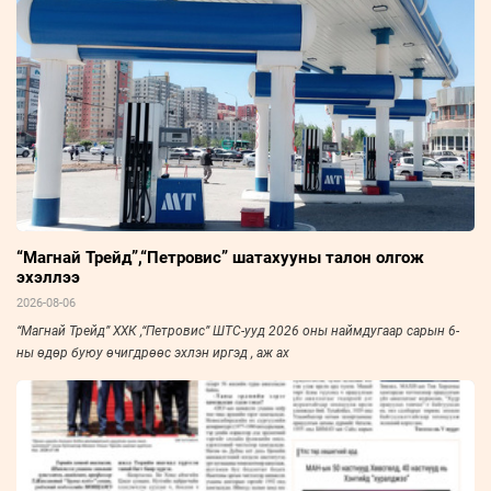
“Магнай Трейд”,“Петровис” шатахууны талон олгож
эхэллээ
2026-08-06
“Магнай Трейд” ХХК ,“Петровис” ШТС-ууд 2026 оны наймдугаар сарын 6-
ны өдөр буюу өчигдрөөс эхлэн иргэд , аж ах