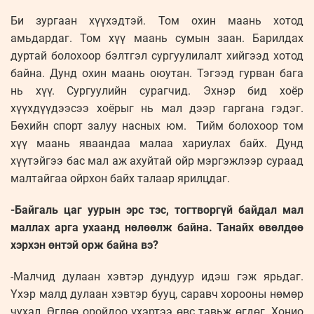
Би зургаан хүүхэдтэй. Том охин маань хотод
амьдардаг. Том хүү маань сумын заан. Барилдах
дуртай болохоор бэлтгэл сургуулилалт хийгээд хотод
байна. Дунд охин маань оюутан. Тэгээд гурван бага
нь хүү. Сургуулийн сурагчид. Эхнэр бид хоёр
хүүхдүүдээсээ хоёрыг нь мал дээр гаргана гэдэг.
Бөхийн спорт залуу насных юм. Тийм болохоор том
хүү маань яваандаа малаа хариулах байх. Дунд
хүүтэйгээ бас мал аж ахуйтай ойр мэргэжлээр сураад
малтайгаа ойрхон байх талаар ярилцдаг.
-Байгаль цаг уурын эрс тэс, тогтворгүй байдал мал
маллах арга ухаанд нөлөөлж байна. Танайх өвөлдөө
хэрхэн өнтэй орж байна вэ?
-Малчид дулаан хэвтэр дундуур идэш гэж ярьдаг.
Үхэр малд дулаан хэвтэр бууц, саравч хорооны нөмөр
чухал. Өглөө оройдоо үхэртээ өвс тавьж өгдөг. Хонио