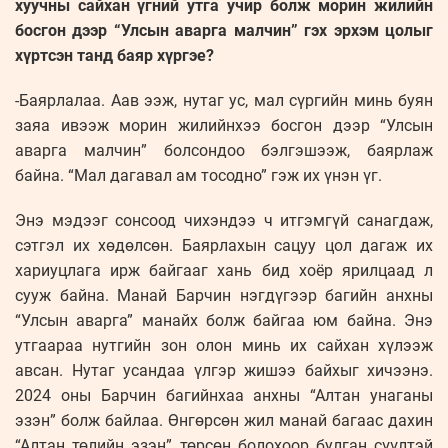
хуучны сайхан үгний утга учир болж морин жилийн
босгон дээр “Улсын аварга малчин” гэх эрхэм цолыг
хүртсэн танд баяр хүргэе?
-Баярлалаа. Аав ээж, нутаг ус, мал сүргийн минь буян
заяа ивээж морин жилийнхээ босгон дээр “Улсын
аварга малчин” болсондоо бэлгэшээж, баярлаж
байна. “Мал дагавал ам тосодно” гэж их үнэн үг.
Энэ мэдээг сонсоод чихэндээ ч итгэмгүй санагдаж,
сэтгэл их хөдөлсөн. Баярлахын сацуу цол дагаж их
хариуцлага ирж байгааг хань бид хоёр ярилцаад л
сууж байна. Манай Барчин нэгдүгээр багийн анхны
“Улсын аварга” манайх болж байгаа юм байна. Энэ
утгаараа нутгийн зон олон минь их сайхан хүлээж
авсан. Нутаг усандаа үлгэр жишээ байхыг хичээнэ.
2024 оны Барчин багийнхаа анхны “Алтан унаганы
эзэн” болж байлаа. Өнгөрсөн жил манай багаас дахин
“Алтан төлийн эзэн” төрсөн болохоор булган сүүлтэй