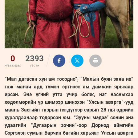
0
2393
хуваалцах
үзсэн
“Мал дагасан хүн ам тосодно”, “Малын буян заяа их”
гэж манай ард түмэн эртнээс ам дамжин ярьсаар
ирсэн. Энэ үгний утга учир болж, нэг насныхаа
хөдөлмөрийн үр шимээр шинэхэн “Улсын аварга”-ууд
маань Засгийн газрын нэгдүгээр сарын 28-ны өдрийн
хуралдаанаар тодорсон юм. “Зууны мэдээ” сонин энэ
удаагийн “Дугаарын зочин”-оор Дорнод аймгийн
Сэргэлэн сумын Барчин багийн харьяат Улсын аварга