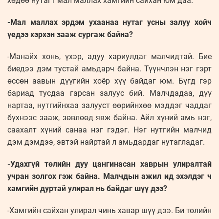
хөдөө нутагт мал маллах хамгийн сайхан юм даа.
-Мал маллах эрдэм ухаанаа нутаг усны залуу хойч
үедээ хэрхэн зааж сургаж байна?
-Манайх хонь, үхэр, адуу хариулдаг малчидтай. Бие
биедээ дэм тустай амьдарч байна. Түүнчлэн нэг гэрт
өссөн аавын дүүгийн хоёр хүү байдаг юм. Бүгд гэр
бариад тусдаа гарсан залуус бий. Малчдадаа, дүү
нартаа, нутгийнхаа залууст өөрийнхөө мэддэг чаддаг
бүхнээс зааж, зөвлөөд явж байна. Айл хүний амь нэг,
саахалт хүний санаа нэг гэдэг. Нэг нутгийн малчид
дэм дэмдээ, эвтэй найртай л амьдардаг нутагладаг.
-Удахгүй төлийн дуу цангинасан хаврын улиралтай
учран золгох гэж байна. Малчдын ажил ид эхэлдэг ч
хамгийн дуртай улирал нь байдаг шүү дээ?
-Хамгийн сайхан улирал чинь хавар шүү дээ. Би төлийн