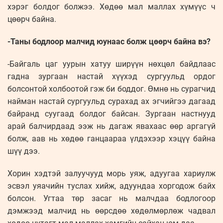
хэрэг болдог болжээ. Хөдөө мал маллах хүмүүс ч
цөөрч байна.
-Таны бодлоор малчид юунаас болж цөөрч байна вэ?
-Байгаль цаг уурын хатуу ширүүн нөхцөл байдлаас
гадна зургаан настай хүүхэд сургуульд ордог
болсонтой холбоотой гэж би боддог. Өмнө нь сурагчид
найман настай сургуульд сурахад ах эгчийгээ дагаад
байранд суугаад болдог байсан. Зургаан настнууд
арай балчирдаад ээж нь дагаж явахаас өөр аргагүй
болж, аав нь хөдөө ганцаараа үлдэхээр хэцүү байна
шүү дээ.
Хорин хэдтэй залуучууд морь уяж, адуугаа хариулж
эсвэл уяачийн туслах хийж, адуундаа хоргодож байх
болсон. Угтаа төр засаг нь малчдаа бодлогоор
дэмжээд малчид нь өөрсдөө хөдөлмөрлөж чадвал