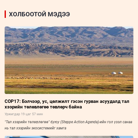
ХОЛБООТОЙ МЭДЭЭ
COP17: Бэлчээр, ус, цөлжилт гэсэн гурван асуудалд тал
хээрийн төлөвлөгөө төвлөрч байна
Уржигдар 19 цаг 57 мин
"Тал хээрийн төлөвлөгөө" буюу (Steppe Action Agenda)-ийн гол үзэл санаа
нь тал хээрийн экосистемийг хамга