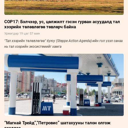
COP17: Бэлчээр, ус, цөлжилт гэсэн гурван асуудалд тал
хээрийн төлөвлөгөө төвлөрч байна
Уржигдар 19 цаг 57 мин
"Тал хээрийн төлөвлөгөө" буюу (Steppe Action Agenda)-ийн гол үзэл санаа
нь тал хээрийн экосистемийг хамга
“Магнай Трейд”,“Петровис” шатахууны талон олгож