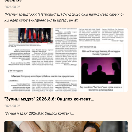
эхэллээ
2026-08-06
“Магнай Трейд” ХХК ,“Петровис” ШТС-ууд 2026 оны наймдугаар сарын 6-
ны өдөр буюу өчигдрөөс эхлэн иргэд , аж ах
"Зууны мэдээ" 2026.8.6: Онцлох контент...
2026-08-06
"Зууны мэдээ" 2026.8.6: Онцлох контент...