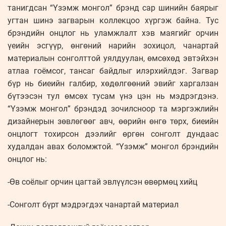
танигдсан “Үзэмж монгол” брэнд сар шинийн баярыг
угтан шинэ загварын коллекцоо хүргэж байна. Тус
брэндийн онцлог нь уламжлалт хэв маягийг орчин
үеийн эсгүүр, өнгөний нарийн зохицол, чанартай
материалын сонголттой уялдуулан, өмсөхөд эвтэйхэн
атлаа гоёмсог, тансаг байдлыг илэрхийлдэг. Загвар
бүр нь биеийн галбир, хөдөлгөөний эвийг харгалзан
бүтээсэн тул өмсөх тусам үнэ цэн нь мэдрэгдэнэ.
“Үзэмж монгол” брэндэд зочилсноор та мэргэжлийн
дизайнерын зөвлөгөөг авч, өөрийн өнгө төрх, биеийн
онцлогт тохирсон дээлийг өргөн сонголт дундаас
худалдан авах боломжтой. “Үзэмж” монгол брэндийн
онцлог нь:
-Өв соёлыг орчин цагтай эвлүүлсэн өвөрмөц хийц
-Сонголт бүрт мэдрэгдэх чанартай материал