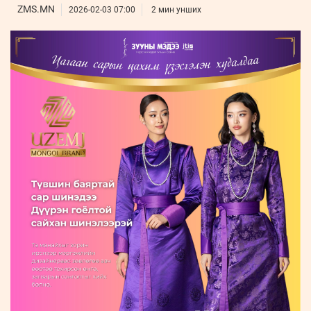
ҮНДЭСНИЙ
ВИДЕО
ZMS.MN
Бизнес
2026-02-03 07:00
2 мин унших
ФОТО
МЭДЭЭЛЛИЙН
хөгжил
ZUUNII
ТӨВ
Leaderships
УРЛАГ
MEDEE
forum
Бүртгүүлэх
WEEKLY
Нэвтрэх