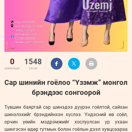
0
1548
хуваалцах
үзсэн
Сар шинийн гоёлоо “Үзэмж” монгол
брэндээс сонгоорой
Түвшин баяртай сар шинэдээ дүүрэн гоёлтой, сайхан
шинэлэхийг брэндийнхэн хүслээ. Үндэсний өв соёл,
орчин үеийн мэдрэмжийг хослуулсан ур ухаан
шингэсэн өдөр тутмын болон гоёлын дээл хувцсаараа