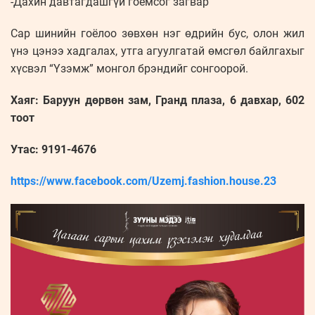
-Дахин давтагдашгүй гоёмсог загвар
Сар шинийн гоёлоо зөвхөн нэг өдрийн бус, олон жил
үнэ цэнээ хадгалах, утга агуулгатай өмсгөл байлгахыг
хүсвэл “Үзэмж” монгол брэндийг сонгоорой.
Хаяг: Баруун дөрвөн зам, Гранд плаза, 6 давхар, 602
тоот
Утас: 9191-4676
https://www.facebook.com/Uzemj.fashion.house.23