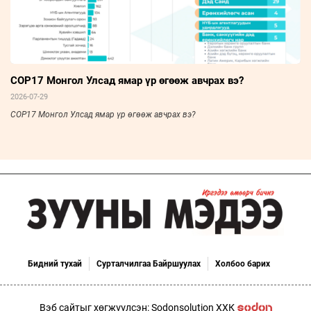
COP17 Монгол Улсад ямар үр өгөөж авчрах вэ?
2026-07-29
COP17 Монгол Улсад ямар үр өгөөж авчрах вэ?
Бидний тухай
Сурталчилгаа Байршуулах
Холбоо барих
Вэб сайтыг хөгжүүлсэн: Sodonsolution ХХК