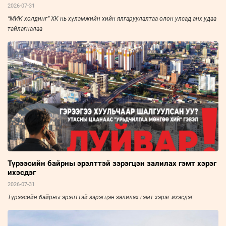
2026-07-31
“МИК холдинг” ХК нь хүлэмжийн хийн ялгаруулалтаа олон улсад анх удаа
тайлагналаа
Түрээсийн байрны эрэлттэй зэрэгцэн залилах гэмт хэрэг
ихэсдэг
2026-07-31
Түрээсийн байрны эрэлттэй зэрэгцэн залилах гэмт хэрэг ихэсдэг