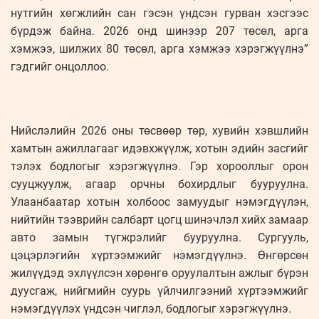
нутгийн хөгжлийн сан гэсэн үндсэн гурван хэсгээс
бүрдэж байна. 2026 онд шинээр 207 төсөл, арга
хэмжээ, шилжих 80 төсөл, арга хэмжээ хэрэгжүүлнэ”
гэдгийг онцоллоо.
Нийслэлийн 2026 оны төсвөөр төр, хувийн хэвшлийн
хамтын ажиллагааг идэвхжүүлж, хотын эдийн засгийг
тэлэх бодлогыг хэрэгжүүлнэ. Гэр хорооллыг орон
сууцжуулж, агаар орчны бохирдлыг бууруулна.
Улаанбаатар хотын холбоос замуудыг нэмэгдүүлэн,
нийтийн тээврийн салбарт цогц шинэчлэл хийх замаар
авто замын түгжрэлийг бууруулна. Сургууль,
цэцэрлэгийн хүртээмжийг нэмэгдүүлнэ. Өнгөрсөн
жилүүдэд эхлүүлсэн хөрөнгө оруулалтын ажлыг бүрэн
дуусгаж, нийгмийн суурь үйлчилгээний хүртээмжийг
нэмэгдүүлэх үндсэн чиглэл, бодлогыг хэрэгжүүлнэ.