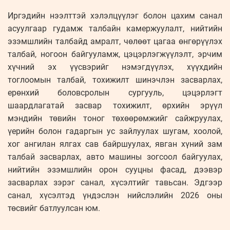
Иргэдийн нээлттэй хэлэлцүүлэг болон цахим санал
асуулгаар гудамж талбайн камержуулалт, нийтийн
эзэмшлийн талбайд амралт, чөлөөт цагаа өнгөрүүлэх
талбай, ногоон байгууламж, цэцэрлэгжүүлэлт, эрчим
хүчний эх үүсвэрийг нэмэгдүүлэх, хүүхдийн
тоглоомын талбай, тохижилт шинэчлэн засварлах,
ерөнхий боловсролын сургууль, цэцэрлэгт
шаардлагатай засвар тохижилт, өрхийн эрүүл
мэндийн төвийн тоног төхөөрөмжийг сайжруулах,
үерийн болон гадаргын ус зайлуулах шугам, хоолой,
хог ангилан ялгах сав байршуулах, явган хүний зам
талбай засварлах, авто машины зогсоол байгуулах,
нийтийн эзэмшлийн орон сууцны фасад, дээвэр
засварлах зэрэг санал, хүсэлтийг тавьсан. Эдгээр
санал, хүсэлтэд үндэслэн нийслэлийн 2026 оны
төсвийг батлуулсан юм.