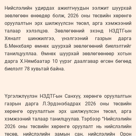
Нийслэлийн удирдах ажилтнуудын ээлжит шуурхай
зөвлөгөөн өнөөдөр болж, 2026 оны төсвийн хөрөнгө
оруулалтын эрх шилжүүлсэн төсөл, арга хэмжээний
талаар хэлэлцэв. Зөвлөгөөний эхэнд НЗДТГ-ын
Хяналт шинжилгээ, үнэлгээний газрын дарга
Б.Мөнхбаяр өмнөх шуурхай зөвлөгөөний биелэлтийг
танилцууллаа. Өмнөх шуурхай зөвлөгөөнөөр хотын
дарга Х.Нямбаатар 10 үүрэг даалгавар өгсөн бөгөөд
биелэлт 78 хувьтай байна.
Үргэлжлүүлэн НЗДТГ-ын Санхүү, хөрөнгө оруулалтын
газрын дарга Л.Эрдэнэбадрах 2026 оны төсвийн
хөрөнгө оруулалтын эрх шилжүүлсэн төсөл, арга
хэмжээний талаар танилцуулав. Тэрбээр “Нийслэлийн
2026 оны төсвийн хөрөнгө оруулалт нь нийслэлийн
төсөв, нийслэлийн замын сан, нийслэлийн Орон