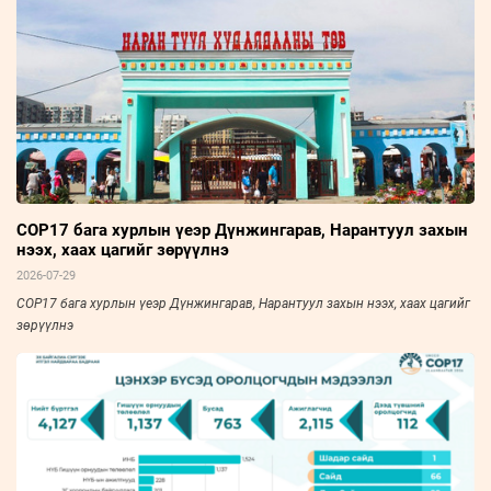
COP17 бага хурлын үеэр Дүнжингарав, Нарантуул захын
нээх, хаах цагийг зөрүүлнэ
2026-07-29
COP17 бага хурлын үеэр Дүнжингарав, Нарантуул захын нээх, хаах цагийг
зөрүүлнэ